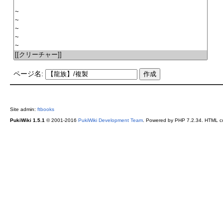
ページ名:
Site admin:
ftbooks
PukiWiki 1.5.1
© 2001-2016
PukiWiki Development Team
. Powered by PHP 7.2.34. HTML co