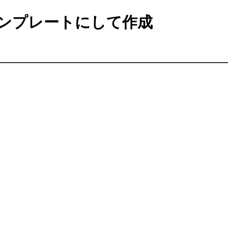
ンプレートにして作成