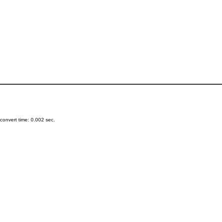
onvert time: 0.002 sec.