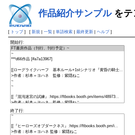
作品紹介サンプル
をテ
[
トップ
] [
新規
|
一覧
|
単語検索
|
最終更新
|
ヘルプ
]
開始行:
終了行: