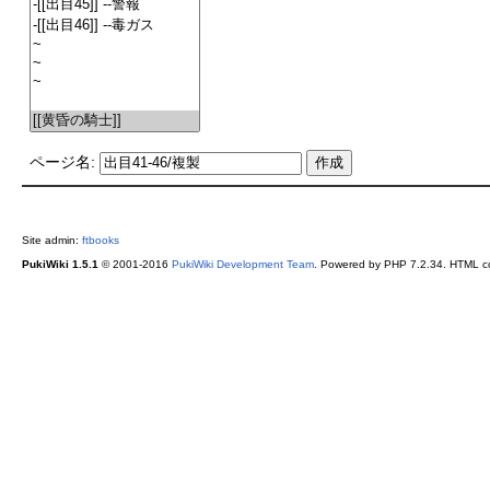
ページ名:
Site admin:
ftbooks
PukiWiki 1.5.1
© 2001-2016
PukiWiki Development Team
. Powered by PHP 7.2.34. HTML co