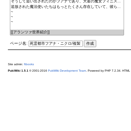
ページ名:
Site admin:
ftbooks
PukiWiki 1.5.1
© 2001-2016
PukiWiki Development Team
. Powered by PHP 7.2.34. HTML c