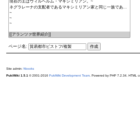
ページ名:
Site admin:
ftbooks
PukiWiki 1.5.1
© 2001-2016
PukiWiki Development Team
. Powered by PHP 7.2.34. HTML co