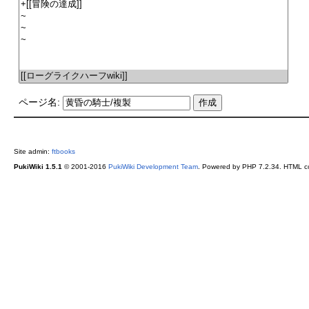
ページ名:
Site admin:
ftbooks
PukiWiki 1.5.1
© 2001-2016
PukiWiki Development Team
. Powered by PHP 7.2.34. HTML co