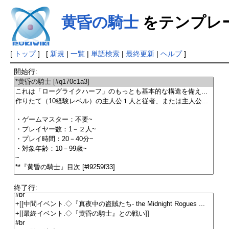
黄昏の騎士
をテンプレ
[
トップ
] [
新規
|
一覧
|
単語検索
|
最終更新
|
ヘルプ
]
開始行:
終了行: