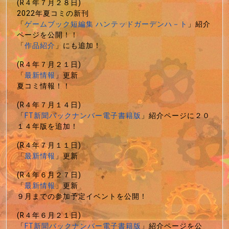
(R４年７月２８日)
2022年夏コミの新刊
「
ゲームブック短編集 ハンテッドガーデンハ－ト
」紹介
ページを公開！！
「
作品紹介
」にも追加！
(R４年７月２１日)
「
最新情報
」更新
夏コミ情報！！
(R４年７月１４日)
「
FT新聞バックナンバー電子書籍版
」紹介ページに２０
１４年版を追加！
(R４年７月１１日)
「
最新情報
」更新
(R４年６月２７日)
「
最新情報
」更新
９月までの参加予定イベントを公開！
(R４年６月２１日)
「
FT新聞バックナンバー電子書籍版
」紹介ページを公