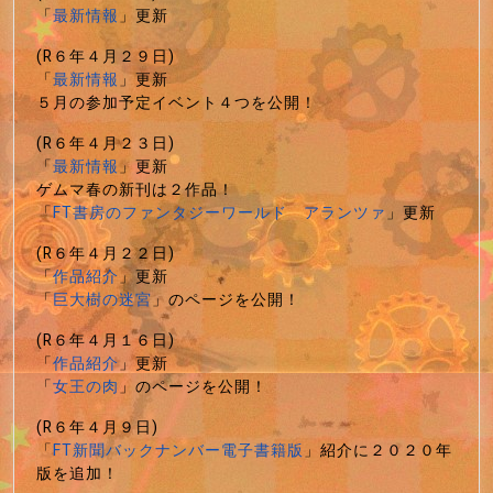
「
最新情報
」更新
(R６年４月２９日)
「
最新情報
」更新
５月の参加予定イベント４つを公開！
(R６年４月２３日)
「
最新情報
」更新
ゲムマ春の新刊は２作品！
「
FT書房のファンタジーワールド アランツァ
」更新
(R６年４月２２日)
「
作品紹介
」更新
「
巨大樹の迷宮
」のページを公開！
(R６年４月１６日)
「
作品紹介
」更新
「
女王の肉
」のページを公開！
(R６年４月９日)
「
FT新聞バックナンバー電子書籍版
」紹介に２０２０年
版を追加！