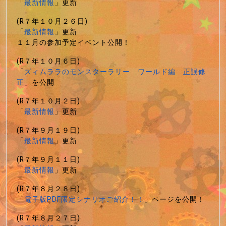
「
最新情報
」更新
(R７年１０月２６日)
「
最新情報
」更新
１１月の参加予定イベント公開！
(R７年１０月６日)
「
ズィムララのモンスターラリー ワールド編 正誤修
正
」を公開
(R７年１０月２日)
「
最新情報
」更新
(R７年９月１９日)
「
最新情報
」更新
(R７年９月１１日)
「
最新情報
」更新
(R７年８月２８日)
「
電子版PDF限定シナリオご紹介！！
」ページを公開！
(R７年８月２７日)