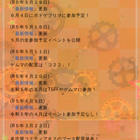
(R５年５月２９日)
「
最新情報
」更新
６月４日にボドゲフリマに参加予定！
(R５年５月１６日)
「
最新情報
」更新
５月の全参加予定イベントを公開
(R５年５月１１日)
「
最新情報
」更新
ゲムマの配置は「コ２２」！
(R５年４月２０日)
「
最新情報
」更新
令和５年の５月はTGFFやゲムマに参加！
(R５年４月９日)
「
最新情報
」更新
令和５年の４月はイベント参加予定なし！
(R５年３月２２日)
「
最新情報
」更新
名古屋コミティア６２のブース配置発表！