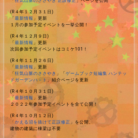
「
狂気山脈のささやき 正誤修正
」ページを公開
(R４年１２月３１日)
「
最新情報
」更新
１月の参加予定イベントを一挙公開！
(R４年１２月９日)
「
最新情報
」更新
次回参加予定イベントはコミケ101！
(R４年１１月２６日)
「
最新情報
」更新
「
狂気山脈のささやき
」「
ゲームブック短編集 ハンテッ
ドガーデンハ－ト
」紹介ページを更新
(R４年１０月３１日)
「
最新情報
」更新
２０２２年参加予定イベントを全て公開！
(R４年１０月１２日)
「
かえる沼を抜けて正誤修正
」を公開。
建物の建築に棟梁は不要