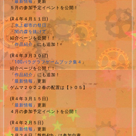
「
最新情報
」更新
５月の参加予定イベントを公開！
(R４年４月１１日)
「
水上都市の祭日
」
「
闇の森を抜けて
」
紹介ページを公開！！
「
作品紹介
」にも追加！
(R４年３月３０日)
「
100パラグラフゲームブック集４
」
紹介ページを公開！！
「
作品紹介
」にも追加！
「
最新情報
」更新
ゲムマ２０２２春の配置は【ト０５】
(R４年３月１５日)
「
最新情報
」更新
４月の参加予定イベントを公開！
(R４年２月５日)
「
最新情報
」更新
２月２６日「盤祭4th」は参加自粛