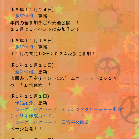
(R６年１１月２４日)
「
最新情報
」更新
年内の全参加予定即売会公開！！
１２月に３イベントに参加予定！
(R６年１１月１８日)
「
最新情報
」更新
１１月の間にTGFF２０２４秋祭に参加！
(R６年１１月１０日)
「
最新情報
」更新
次回参加予定イベントはゲームマーケット２０２４
秋！！新刊発売！！
(R６年１１月１日)
「
作品紹介
」更新
「
ローグライクハーフ アランツァクリーチャー事典×
シナリオ作成ガイド
」
「
ローグライクハーフ 四猫亭の幽霊
」
ページ公開！！