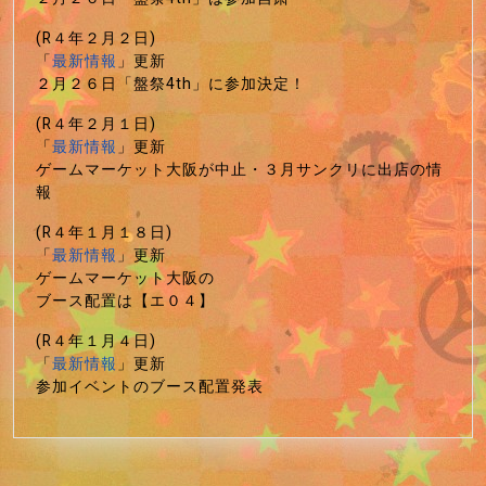
(R４年２月２日)
「
最新情報
」更新
２月２６日「盤祭4th」に参加決定！
(R４年２月１日)
「
最新情報
」更新
ゲームマーケット大阪が中止・３月サンクリに出店の情
報
(R４年１月１８日)
「
最新情報
」更新
ゲームマーケット大阪の
ブース配置は【エ０４】
(R４年１月４日)
「
最新情報
」更新
参加イベントのブース配置発表