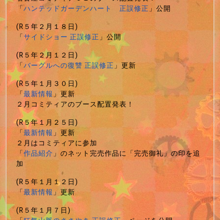
「
ハンテッドガーデンハート 正誤修正
」公開
(R５年２月１８日)
「
サイドショー 正誤修正
」公開
(R５年２月１２日)
「
バーグルへの復讐 正誤修正
」更新
(R５年１月３０日)
「
最新情報
」更新
２月コミティアのブース配置発表！
(R５年１月２５日)
「
最新情報
」更新
２月はコミティアに参加
「
作品紹介
」のネット完売作品に「完売御礼」の印を追
加
(R５年１月１２日)
「
最新情報
」更新
(R５年１月７日)