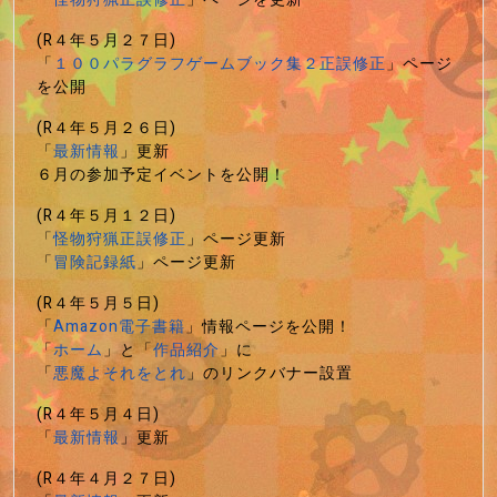
(R４年５月２７日)
「
１００パラグラフゲームブック集２正誤修正
」ページ
を公開
(R４年５月２６日)
「
最新情報
」更新
６月の参加予定イベントを公開！
(R４年５月１２日)
「
怪物狩猟正誤修正
」ページ更新
「
冒険記録紙
」ページ更新
(R４年５月５日)
「
Amazon電子書籍
」情報ページを公開！
「
ホーム
」と「
作品紹介
」に
「
悪魔よそれをとれ
」のリンクバナー設置
(R４年５月４日)
「
最新情報
」更新
(R４年４月２７日)