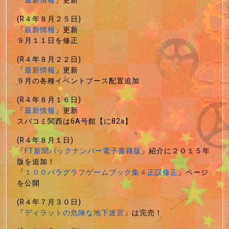
「
最新情報
」更新
(R４年８月２５日)
「
最新情報
」更新
９月１１日を修正
(R４年８月２２日)
「
最新情報
」更新
９月の各種イベントブース配置追加
(R４年８月１６日)
「
最新情報
」更新
スパコミ関西は6A号館【に82a】
(R４年８月１日)
「
FT新聞バックナンバー電子書籍版
」紹介に２０１５年
版を追加！
「
１００パラグラフゲームブック集４正誤修正
」ページ
を公開
(R４年７月３０日)
「
ディラットの危険な地下迷宮
」は完売！