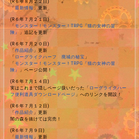
(R６年８月２２日)
「
最新情報
」更新
(R６年７月２１日)
「
モンスター！モンスター！TRPG『猫の女神の冒
険』
」追記を更新
(R６年７月２０日)
「
作品紹介
」更新
「
ローグライクハーフ 廃城の秘宝
」
「
モンスター！モンスター！TRPG『猫の女神の冒
険』
」ページ公開！
(R６年７月１４日)
実はこれまで隠しページ扱いだった「
ローグライクハー
フ便利道具ダウンロードページ
」へのリンクを開設！
(R６年７月１２日)
「
作品紹介
」更新
闇の森を抜けては完売！
(R６年７月９日)
「
最新情報
」更新