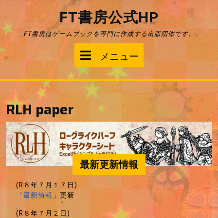
コ
FT書房公式HP
ン
テ
FT書房はゲームブックを専門に作成する出版団体です。
ン
ツ
メ
メニュー
へ
ス
ニ
キ
ッ
ュ
プ
RLH paper
ー
最新更新情報
(R８年７月１７日)
「
最新情報
」更新
(R８年７月２日)