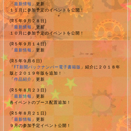
「
最新情報
」更新
１１月に参加予定のイベントを公開！
(R５年９月２８日)
「
最新情報
」更新
１０月に参加予定のイベントを公開！
(R５年９月１４日)
「
最新情報
」更新
(R５年９月６日)
「
FT新聞バックナンバー電子書籍版
」紹介に２０１８年
版と２０１９年版を追加！
「
作品紹介
」更新
(R５年８月２３日)
「
最新情報
」更新
各イベントのブース配置追加！
(R５年８月２１日)
「
最新情報
」更新
９月の参加予定イベント公開！