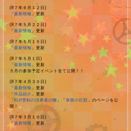
(R７年６月１２日)
「
最新情報
」更新
(R７年５月２２日)
「
最新情報
」更新
(R７年５月１５日)
「
最新情報
」更新
(R７年５月１日)
「
最新情報
」更新
５月の参加予定イベント全て公開！！
(R７年４月３０日)
「
最新情報
」更新
「
作品紹介
」更新
「
RLH雪剣の頂勇者の轍
」「
単眼の巨獣
」のページを公
開！
(R７年３月１０日)
「
最新情報
」更新