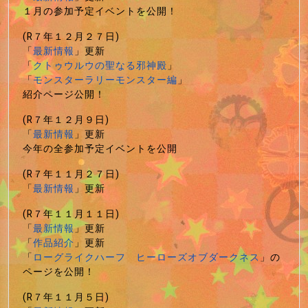
１月の参加予定イベントを公開！
(R７年１２月２７日)
「
最新情報
」更新
「
クトゥウルウの聖なる邪神殿
」
「
モンスターラリーモンスター編
」
紹介ページ公開！
(R７年１２月９日)
「
最新情報
」更新
今年の全参加予定イベントを公開
(R７年１１月２７日)
「
最新情報
」更新
(R７年１１月１１日)
「
最新情報
」更新
「
作品紹介
」更新
「
ローグライクハーフ ヒーローズオブダークネス
」の
ページを公開！
(R７年１１月５日)