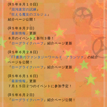
(R５年８月１０日)
『
混沌迷宮の試練
』
『
狂える魔女のゴルジュ
』
紹介ページ公開！
(R５年８月２日)
「
最新情報
」更新
８月のイベントと新刊３冊！
『
ローグライクハーフ
』紹介ページ更新
(R５年６月２８日)
「
FT書房のファンタジーワールド アランツァ
」の紹介
ページを公開！
『
ローグライクハーフ
』紹介ページ更新
(R５年６月１６日)
「
最新情報
」更新
７月１５日２つのイベントに参加予定！
(R５年６月２日)
『
ローグライクハーフ
』紹介ページ公開！