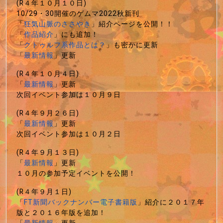
(R４年１０月１０日)
10/29・30開催のゲムマ2022秋新刊
「
狂気山脈のささやき
」紹介ページを公開！！
「
作品紹介
」にも追加！
「
クトゥルフ系作品とは？
」も密かに更新
「
最新情報
」更新
(R４年１０月４日)
「
最新情報
」更新
次回イベント参加は１０月９日
(R４年９月２６日)
「
最新情報
」更新
次回イベント参加は１０月２日
(R４年９月１３日)
「
最新情報
」更新
１０月の参加予定イベントを公開！
(R４年９月１日)
「
FT新聞バックナンバー電子書籍版
」紹介に２０１７年
版と２０１６年版を追加！