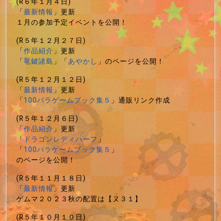
(R６年１月４日)
「
最新情報
」更新
１月の参加予定イベントを公開！
(R５年１２月２７日)
「
作品紹介
」更新
「
竜鍵諸島
」「
あやかし
」のページを公開！
(R５年１２月１２日)
「
最新情報
」更新
「
100パラゲームブック集５
」通販リンク作成
(R５年１２月６日)
「
作品紹介
」更新
「
ドラゴンレディハーフ
」
「
100パラゲームブック集５
」
のページを公開！
(R５年１１月１８日)
「
最新情報
」更新
ゲムマ２０２３秋の配置は【ヌ３１】
(R５年１０月１０日)