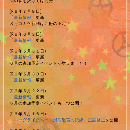
闇の森を抜けては完売！
(R６年７月９日)
「
最新情報
」更新
８月コミケ新刊は２冊の予定！
(R６年６月３日)
「
最新情報
」更新
(R６年５月３１日)
「
最新情報
」更新
６月の参加予定イベントが増えました！
(R６年５月３０日)
「
最新情報
」更新
(R６年５月２２日)
「
最新情報
」更新
６月の参加予定イベントも一つ公開！
(R６年５月１６日)
「ローグライクハーフ混沌迷宮の試練」正誤修正
を公開