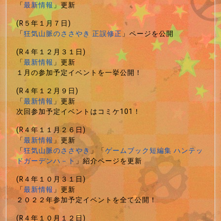
「
最新情報
」更新
(R５年１月７日)
「
狂気山脈のささやき 正誤修正
」ページを公開
(R４年１２月３１日)
「
最新情報
」更新
１月の参加予定イベントを一挙公開！
(R４年１２月９日)
「
最新情報
」更新
次回参加予定イベントはコミケ101！
(R４年１１月２６日)
「
最新情報
」更新
「
狂気山脈のささやき
」「
ゲームブック短編集 ハンテッ
ドガーデンハ－ト
」紹介ページを更新
(R４年１０月３１日)
「
最新情報
」更新
２０２２年参加予定イベントを全て公開！
(R４年１０月１２日)