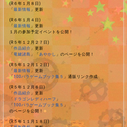
(R６年１月８日)
「
最新情報
」更新
(R６年１月４日)
「
最新情報
」更新
１月の参加予定イベントを公開！
(R５年１２月２７日)
「
作品紹介
」更新
「
竜鍵諸島
」「
あやかし
」のページを公開！
(R５年１２月１２日)
「
最新情報
」更新
「
100パラゲームブック集５
」通販リンク作成
(R５年１２月６日)
「
作品紹介
」更新
「
ドラゴンレディハーフ
」
「
100パラゲームブック集５
」
のページを公開！
(R５年１１月１８日)