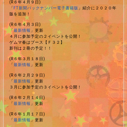
(R６年４月９日)
「
FT新聞バックナンバー電子書籍版
」紹介に２０２０年
版を追加！
(R６年４月３日)
「
最新情報
」更新
４月に参加予定の２イベントを公開！
ゲムマ春はブース【Ｆ３２】
新刊は２冊の予定！！
(R６年３月１８日)
「
最新情報
」更新
(R６年２月２９日)
「
最新情報
」更新
３月に参加予定の３イベントを公開！
(R６年２月１４日)
「
最新情報
」更新
(R６年１月１７日)
「
最新情報
」更新