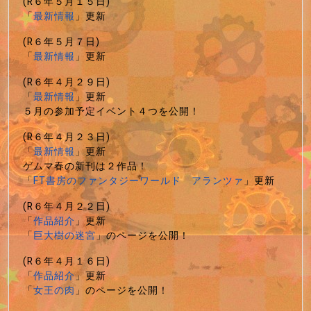
(R６年５月１５日)
「
最新情報
」更新
(R６年５月７日)
「
最新情報
」更新
(R６年４月２９日)
「
最新情報
」更新
５月の参加予定イベント４つを公開！
(R６年４月２３日)
「
最新情報
」更新
ゲムマ春の新刊は２作品！
「
FT書房のファンタジーワールド アランツァ
」更新
(R６年４月２２日)
「
作品紹介
」更新
「
巨大樹の迷宮
」のページを公開！
(R６年４月１６日)
「
作品紹介
」更新
「
女王の肉
」のページを公開！