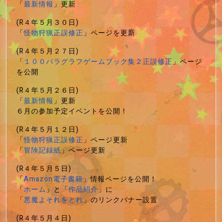
「
最新情報
」更新
(R４年５月３０日)
「
怪物狩猟正誤修正
」ページを更新
(R４年５月２７日)
「
１００パラグラフゲームブック集２正誤修正
」ページ
を公開
(R４年５月２６日)
「
最新情報
」更新
６月の参加予定イベントを公開！
(R４年５月１２日)
「
怪物狩猟正誤修正
」ページ更新
「
冒険記録紙
」ページ更新
(R４年５月５日)
「
Amazon電子書籍
」情報ページを公開！
「
ホーム
」と「
作品紹介
」に
「
悪魔よそれをとれ
」のリンクバナー設置
(R４年５月４日)