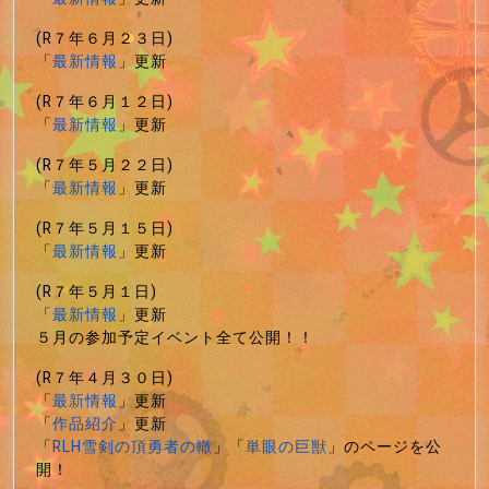
(R７年６月２３日)
「
最新情報
」更新
(R７年６月１２日)
「
最新情報
」更新
(R７年５月２２日)
「
最新情報
」更新
(R７年５月１５日)
「
最新情報
」更新
(R７年５月１日)
「
最新情報
」更新
５月の参加予定イベント全て公開！！
(R７年４月３０日)
「
最新情報
」更新
「
作品紹介
」更新
「
RLH雪剣の頂勇者の轍
」「
単眼の巨獣
」のページを公
開！