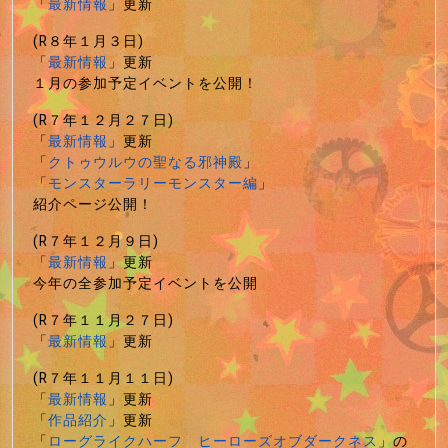
「
最新情報
」更新
(R８年１月３日)
「
最新情報
」更新
１月の参加予定イベントを公開！
(R７年１２月２７日)
「
最新情報
」更新
「
クトゥウルウの聖なる邪神殿
」
「
モンスターラリーモンスター編
」
紹介ページ公開！
(R７年１２月９日)
「
最新情報
」更新
今年の全参加予定イベントを公開
(R７年１１月２７日)
「
最新情報
」更新
(R７年１１月１１日)
「
最新情報
」更新
「
作品紹介
」更新
「
ローグライクハーフ ヒーローズオブダークネス
」の