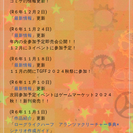
コミケの情報更新！
(R６年１２月２日)
「
最新情報
」更新
(R６年１１月２４日)
「
最新情報
」更新
年内の全参加予定即売会公開！！
１２月に３イベントに参加予定！
(R６年１１月１８日)
「
最新情報
」更新
１１月の間にTGFF２０２４秋祭に参加！
(R６年１１月１０日)
「
最新情報
」更新
次回参加予定イベントはゲームマーケット２０２４
秋！！新刊発売！！
(R６年１１月１日)
「
作品紹介
」更新
「
ローグライクハーフ アランツァクリーチャー事典×
シナリオ作成ガイド
」