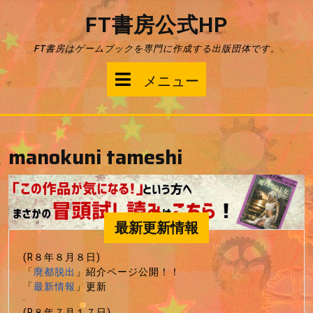
コ
FT書房公式HP
ン
テ
FT書房はゲームブックを専門に作成する出版団体です。
ン
ツ
メ
メニュー
へ
ス
ニ
キ
ッ
ュ
プ
manokuni tameshi
ー
最新更新情報
(R８年８月８日)
「
廃都脱出
」紹介ページ公開！！
「
最新情報
」更新
(R８年７月１７日)