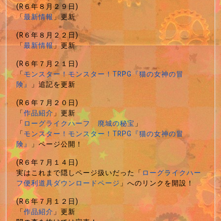
(R６年８月２９日)
「
最新情報
」更新
(R６年８月２２日)
「
最新情報
」更新
(R６年７月２１日)
「
モンスター！モンスター！TRPG『猫の女神の冒
険』
」追記を更新
(R６年７月２０日)
「
作品紹介
」更新
「
ローグライクハーフ 廃城の秘宝
」
「
モンスター！モンスター！TRPG『猫の女神の冒
険』
」ページ公開！
(R６年７月１４日)
実はこれまで隠しページ扱いだった「
ローグライクハー
フ便利道具ダウンロードページ
」へのリンクを開設！
(R６年７月１２日)
「
作品紹介
」更新