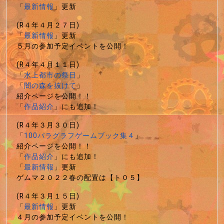
「
最新情報
」更新
(R４年４月２７日)
「
最新情報
」更新
５月の参加予定イベントを公開！
(R４年４月１１日)
「
水上都市の祭日
」
「
闇の森を抜けて
」
紹介ページを公開！！
「
作品紹介
」にも追加！
(R４年３月３０日)
「
100パラグラフゲームブック集４
」
紹介ページを公開！！
「
作品紹介
」にも追加！
「
最新情報
」更新
ゲムマ２０２２春の配置は【ト０５】
(R４年３月１５日)
「
最新情報
」更新
４月の参加予定イベントを公開！