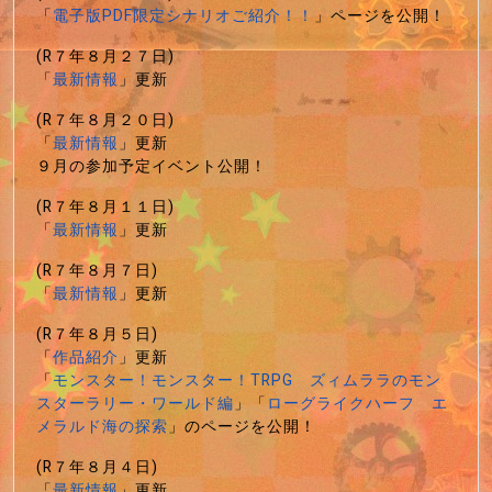
「
電子版PDF限定シナリオご紹介！！
」ページを公開！
(R７年８月２７日)
「
最新情報
」更新
(R７年８月２０日)
「
最新情報
」更新
９月の参加予定イベント公開！
(R７年８月１１日)
「
最新情報
」更新
(R７年８月７日)
「
最新情報
」更新
(R７年８月５日)
「
作品紹介
」更新
「
モンスター！モンスター！TRPG ズィムララのモン
スターラリー・ワールド編
」「
ローグライクハーフ エ
メラルド海の探索
」のページを公開！
(R７年８月４日)
「
最新情報
」更新