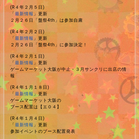
(R４年２月５日)
「
最新情報
」更新
２月２６日「盤祭4th」は参加自粛
(R４年２月２日)
「
最新情報
」更新
２月２６日「盤祭4th」に参加決定！
(R４年２月１日)
「
最新情報
」更新
ゲームマーケット大阪が中止・３月サンクリに出店の情
報
(R４年１月１８日)
「
最新情報
」更新
ゲームマーケット大阪の
ブース配置は【エ０４】
(R４年１月４日)
「
最新情報
」更新
参加イベントのブース配置発表