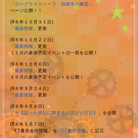
「
ローグライクハーフ 四猫亭の幽霊
」
ページ公開！！
(R６年１０月３１日)
「
最新情報
」更新
(R６年１０月２２日)
「
最新情報
」更新
１１月の参加予定イベントの一部を公開！
(R６年１０月６日)
「
最新情報
」更新
１０月の参加予定イベントを公開！
(R６年９月２４日)
「
最新情報
」更新
(R６年９月９日)
「
※【誤った表記に関するお詫びと訂正】
」を公開
(R６年９月７日)
「FT書房会社情報」を「
FT書房情報
」に訂正