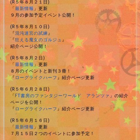
(R５年８月２１日)
「
最新情報
」更新
９月の参加予定イベント公開！
(R５年８月１０日)
『
混沌迷宮の試練
』
『
狂える魔女のゴルジュ
』
紹介ページ公開！
(R５年８月２日)
「
最新情報
」更新
８月のイベントと新刊３冊！
『
ローグライクハーフ
』紹介ページ更新
(R５年６月２８日)
「
FT書房のファンタジーワールド アランツァ
」の紹介
ページを公開！
『
ローグライクハーフ
』紹介ページ更新
(R５年６月１６日)
「
最新情報
」更新
７月１５日２つのイベントに参加予定！