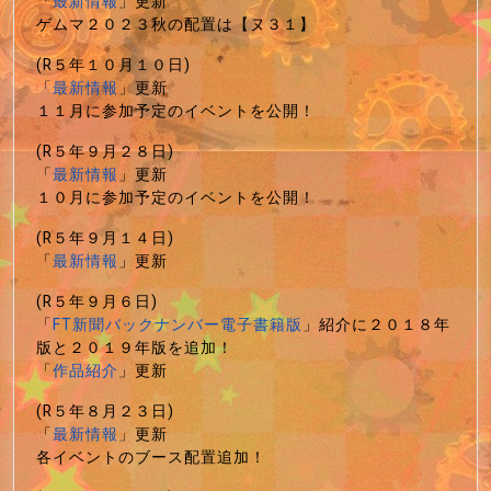
「
最新情報
」更新
ゲムマ２０２３秋の配置は【ヌ３１】
(R５年１０月１０日)
「
最新情報
」更新
１１月に参加予定のイベントを公開！
(R５年９月２８日)
「
最新情報
」更新
１０月に参加予定のイベントを公開！
(R５年９月１４日)
「
最新情報
」更新
(R５年９月６日)
「
FT新聞バックナンバー電子書籍版
」紹介に２０１８年
版と２０１９年版を追加！
「
作品紹介
」更新
(R５年８月２３日)
「
最新情報
」更新
各イベントのブース配置追加！