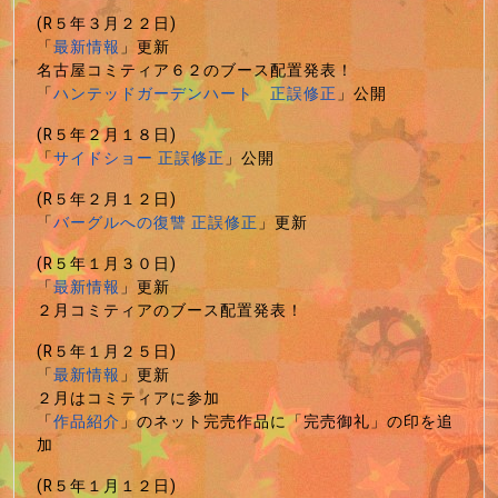
(R５年３月２２日)
「
最新情報
」更新
名古屋コミティア６２のブース配置発表！
「
ハンテッドガーデンハート 正誤修正
」公開
(R５年２月１８日)
「
サイドショー 正誤修正
」公開
(R５年２月１２日)
「
バーグルへの復讐 正誤修正
」更新
(R５年１月３０日)
「
最新情報
」更新
２月コミティアのブース配置発表！
(R５年１月２５日)
「
最新情報
」更新
２月はコミティアに参加
「
作品紹介
」のネット完売作品に「完売御礼」の印を追
加
(R５年１月１２日)