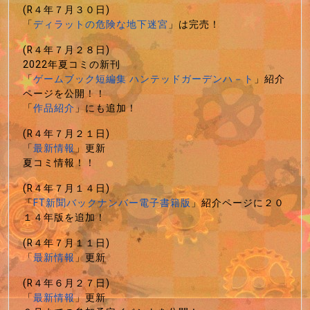
(R４年７月３０日)
「
ディラットの危険な地下迷宮
」は完売！
(R４年７月２８日)
2022年夏コミの新刊
「
ゲームブック短編集 ハンテッドガーデンハ－ト
」紹介
ページを公開！！
「
作品紹介
」にも追加！
(R４年７月２１日)
「
最新情報
」更新
夏コミ情報！！
(R４年７月１４日)
「
FT新聞バックナンバー電子書籍版
」紹介ページに２０
１４年版を追加！
(R４年７月１１日)
「
最新情報
」更新
(R４年６月２７日)
「
最新情報
」更新