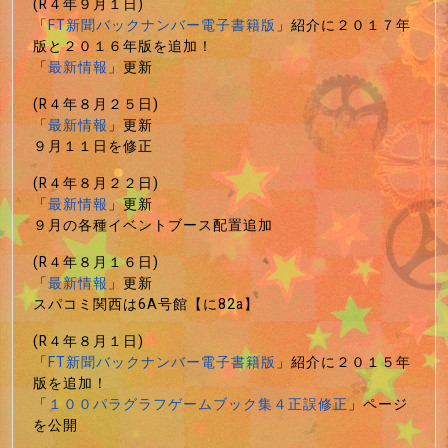
(R４年９月１日)
「
FT新聞バックナンバー電子書籍版
」紹介に２０１７年
版と２０１６年版を追加！
「
最新情報
」更新
(R４年８月２５日)
「
最新情報
」更新
９月１１日を修正
(R４年８月２２日)
「
最新情報
」更新
９月の各種イベントブース配置追加
(R４年８月１６日)
「
最新情報
」更新
スパコミ関西は6A号館【に82a】
(R４年８月１日)
「
FT新聞バックナンバー電子書籍版
」紹介に２０１５年
版を追加！
「
１００パラグラフゲームブック集４正誤修正
」ページ
を公開