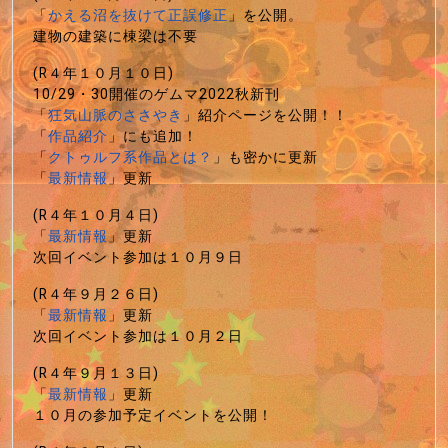
「
かえる沼を抜けて正誤修正
」を公開。
建物の建築に棟梁は不要
(R４年１０月１０日)
10/29・30開催のゲムマ2022秋新刊
「
狂気山脈のささやき
」紹介ページを公開！！
「
作品紹介
」にも追加！
「
クトゥルフ系作品とは？
」も密かに更新
「
最新情報
」更新
(R４年１０月４日)
「
最新情報
」更新
次回イベント参加は１０月９日
(R４年９月２６日)
「
最新情報
」更新
次回イベント参加は１０月２日
(R４年９月１３日)
「
最新情報
」更新
１０月の参加予定イベントを公開！