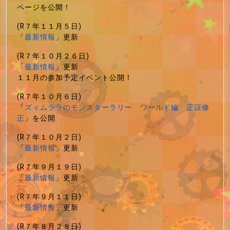
ページを公開！
(R７年１１月５日)
「
最新情報
」更新
(R７年１０月２６日)
「
最新情報
」更新
１１月の参加予定イベント公開！
(R７年１０月６日)
「
ズィムララのモンスターラリー ワールド編 正誤修
正
」を公開
(R７年１０月２日)
「
最新情報
」更新
(R７年９月１９日)
「
最新情報
」更新
(R７年９月１１日)
「
最新情報
」更新
(R７年８月２８日)