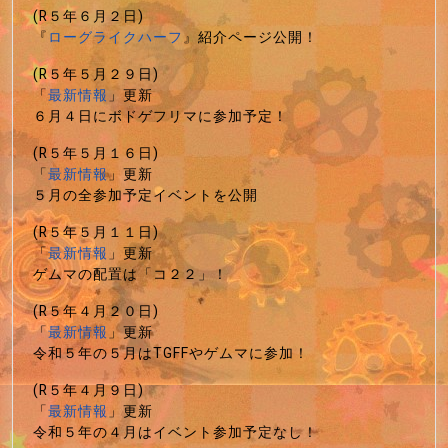
(R５年６月２日)
『
ローグライクハーフ
』紹介ページ公開！
(R５年５月２９日)
「
最新情報
」更新
６月４日にボドゲフリマに参加予定！
(R５年５月１６日)
「
最新情報
」更新
５月の全参加予定イベントを公開
(R５年５月１１日)
「
最新情報
」更新
ゲムマの配置は「コ２２」！
(R５年４月２０日)
「
最新情報
」更新
令和５年の５月はTGFFやゲムマに参加！
(R５年４月９日)
「
最新情報
」更新
令和５年の４月はイベント参加予定なし！