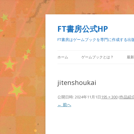
FT書房公式HP
FT書房はゲームブックを専門に作成する出
ホーム
ゲームブックとは？
最新
jitenshoukai
公開日時:
2024年11月1日
195 × 300
(
作品紹
← 前へ