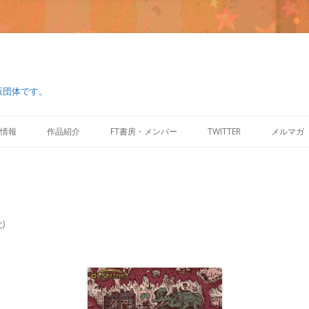
版団体です。
コ
ン
情報
作品紹介
FT書房・メンバー
TWITTER
メルマガ
テ
ン
ツ
へ
ス
キ
ッ
プ
介
)