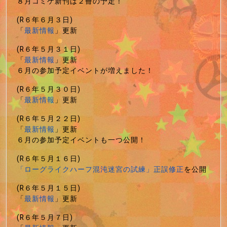
８月コミケ新刊は２冊の予定！
(R６年６月３日)
「
最新情報
」更新
(R６年５月３１日)
「
最新情報
」更新
６月の参加予定イベントが増えました！
(R６年５月３０日)
「
最新情報
」更新
(R６年５月２２日)
「
最新情報
」更新
６月の参加予定イベントも一つ公開！
(R６年５月１６日)
「ローグライクハーフ混沌迷宮の試練」正誤修正
を公開
(R６年５月１５日)
「
最新情報
」更新
(R６年５月７日)