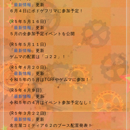
「
最新情報
」更新
６月４日にボドゲフリマに参加予定！
(R５年５月１６日)
「
最新情報
」更新
５月の全参加予定イベントを公開
(R５年５月１１日)
「
最新情報
」更新
ゲムマの配置は「コ２２」！
(R５年４月２０日)
「
最新情報
」更新
令和５年の５月はTGFFやゲムマに参加！
(R５年４月９日)
「
最新情報
」更新
令和５年の４月はイベント参加予定なし！
(R５年３月２２日)
「
最新情報
」更新
名古屋コミティア６２のブース配置発表！