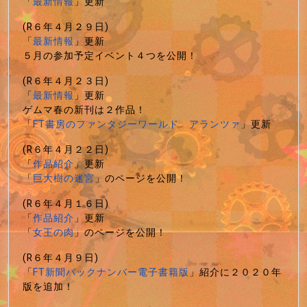
「
最新情報
」更新
(R６年４月２９日)
「
最新情報
」更新
５月の参加予定イベント４つを公開！
(R６年４月２３日)
「
最新情報
」更新
ゲムマ春の新刊は２作品！
「
FT書房のファンタジーワールド アランツァ
」更新
(R６年４月２２日)
「
作品紹介
」更新
「
巨大樹の迷宮
」のページを公開！
(R６年４月１６日)
「
作品紹介
」更新
「
女王の肉
」のページを公開！
(R６年４月９日)
「
FT新聞バックナンバー電子書籍版
」紹介に２０２０年
版を追加！