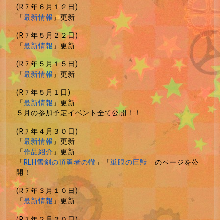
(R７年６月１２日)
「
最新情報
」更新
(R７年５月２２日)
「
最新情報
」更新
(R７年５月１５日)
「
最新情報
」更新
(R７年５月１日)
「
最新情報
」更新
５月の参加予定イベント全て公開！！
(R７年４月３０日)
「
最新情報
」更新
「
作品紹介
」更新
「
RLH雪剣の頂勇者の轍
」「
単眼の巨獣
」のページを公
開！
(R７年３月１０日)
「
最新情報
」更新
(R７年２月２０日)