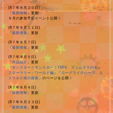
(R７年８月２０日)
「
最新情報
」更新
９月の参加予定イベント公開！
(R７年８月１１日)
「
最新情報
」更新
(R７年８月７日)
「
最新情報
」更新
(R７年８月５日)
「
作品紹介
」更新
「
モンスター！モンスター！TRPG ズィムララのモン
スターラリー・ワールド編
」「
ローグライクハーフ エ
メラルド海の探索
」のページを公開！
(R７年８月４日)
「
最新情報
」更新
(R７年６月２３日)
「
最新情報
」更新