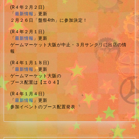
(R４年２月２日)
「
最新情報
」更新
２月２６日「盤祭4th」に参加決定！
(R４年２月１日)
「
最新情報
」更新
ゲームマーケット大阪が中止・３月サンクリに出店の情
報
(R４年１月１８日)
「
最新情報
」更新
ゲームマーケット大阪の
ブース配置は【エ０４】
(R４年１月４日)
「
最新情報
」更新
参加イベントのブース配置発表