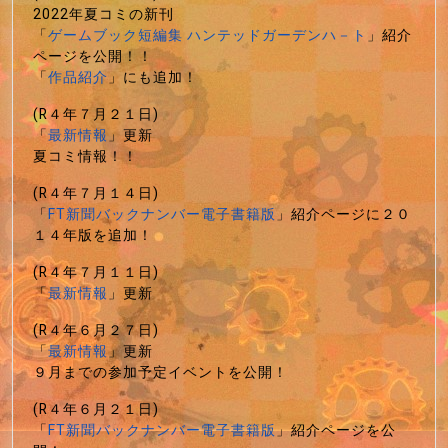
2022年夏コミの新刊
「
ゲームブック短編集 ハンテッドガーデンハ－ト
」紹介
ページを公開！！
「
作品紹介
」にも追加！
(R４年７月２１日)
「
最新情報
」更新
夏コミ情報！！
(R４年７月１４日)
「
FT新聞バックナンバー電子書籍版
」紹介ページに２０
１４年版を追加！
(R４年７月１１日)
「
最新情報
」更新
(R４年６月２７日)
「
最新情報
」更新
９月までの参加予定イベントを公開！
(R４年６月２１日)
「
FT新聞バックナンバー電子書籍版
」紹介ページを公