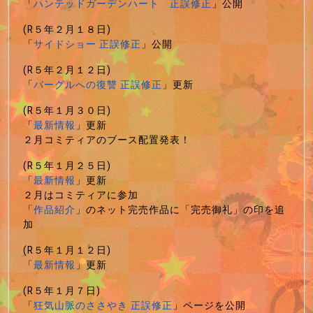
「
ハンテッドガーデンハート 正誤修正
」公開
(R５年２月１８日)
「
サイドショー 正誤修正
」公開
(R５年２月１２日)
「
バーグルへの復讐 正誤修正
」更新
(R５年１月３０日)
「
最新情報
」更新
２月コミティアのブース配置発表！
(R５年１月２５日)
「
最新情報
」更新
２月はコミティアに参加
「
作品紹介
」のネット完売作品に「完売御礼」の印を追
加
(R５年１月１２日)
「
最新情報
」更新
(R５年１月７日)
「
狂気山脈のささやき 正誤修正
」ページを公開