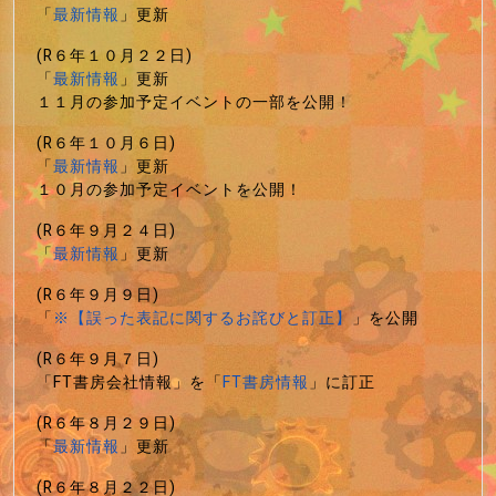
「
最新情報
」更新
(R６年１０月２２日)
「
最新情報
」更新
１１月の参加予定イベントの一部を公開！
(R６年１０月６日)
「
最新情報
」更新
１０月の参加予定イベントを公開！
(R６年９月２４日)
「
最新情報
」更新
(R６年９月９日)
「
※【誤った表記に関するお詫びと訂正】
」を公開
(R６年９月７日)
「FT書房会社情報」を「
FT書房情報
」に訂正
(R６年８月２９日)
「
最新情報
」更新
(R６年８月２２日)