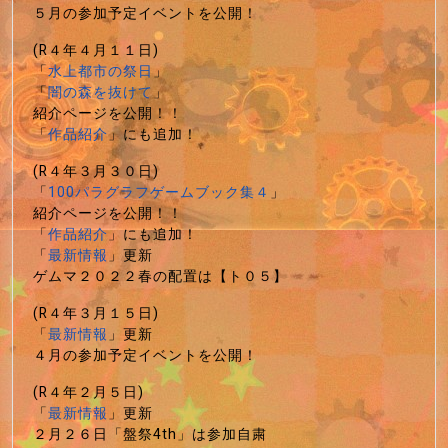
５月の参加予定イベントを公開！
(R４年４月１１日)
「
水上都市の祭日
」
「
闇の森を抜けて
」
紹介ページを公開！！
「
作品紹介
」にも追加！
(R４年３月３０日)
「
100パラグラフゲームブック集４
」
紹介ページを公開！！
「
作品紹介
」にも追加！
「
最新情報
」更新
ゲムマ２０２２春の配置は【ト０５】
(R４年３月１５日)
「
最新情報
」更新
４月の参加予定イベントを公開！
(R４年２月５日)
「
最新情報
」更新
２月２６日「盤祭4th」は参加自粛