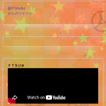
@FTshobo
からのツイート
ＦＴラジオ