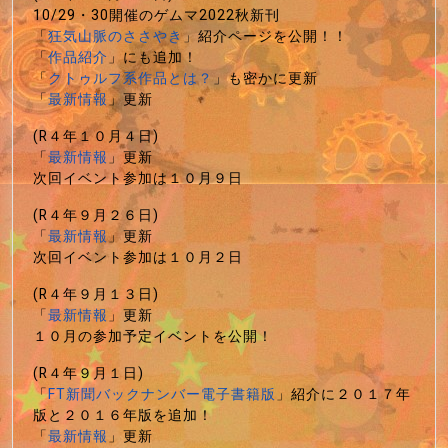
10/29・30開催のゲムマ2022秋新刊
「
狂気山脈のささやき
」紹介ページを公開！！
「
作品紹介
」にも追加！
「
クトゥルフ系作品とは？
」も密かに更新
「
最新情報
」更新
(R４年１０月４日)
「
最新情報
」更新
次回イベント参加は１０月９日
(R４年９月２６日)
「
最新情報
」更新
次回イベント参加は１０月２日
(R４年９月１３日)
「
最新情報
」更新
１０月の参加予定イベントを公開！
(R４年９月１日)
「
FT新聞バックナンバー電子書籍版
」紹介に２０１７年
版と２０１６年版を追加！
「
最新情報
」更新