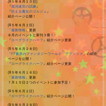
(R５年８月１０日)
『
混沌迷宮の試練
』
『
狂える魔女のゴルジュ
』
紹介ページ公開！
(R５年８月２日)
「
最新情報
」更新
８月のイベントと新刊３冊！
『
ローグライクハーフ
』紹介ページ更新
(R５年６月２８日)
「
FT書房のファンタジーワールド アランツァ
」の紹介
ページを公開！
『
ローグライクハーフ
』紹介ページ更新
(R５年６月１６日)
「
最新情報
」更新
７月１５日２つのイベントに参加予定！
(R５年６月２日)
『
ローグライクハーフ
』紹介ページ公開！
(R５年５月２９日)