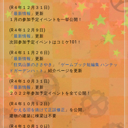
(R４年１２月３１日)
「
最新情報
」更新
１月の参加予定イベントを一挙公開！
(R４年１２月９日)
「
最新情報
」更新
次回参加予定イベントはコミケ101！
(R４年１１月２６日)
「
最新情報
」更新
「
狂気山脈のささやき
」「
ゲームブック短編集 ハンテッ
ドガーデンハ－ト
」紹介ページを更新
(R４年１０月３１日)
「
最新情報
」更新
２０２２年参加予定イベントを全て公開！
(R４年１０月１２日)
「
かえる沼を抜けて正誤修正
」を公開。
建物の建築に棟梁は不要
(R４年１０月１０日)