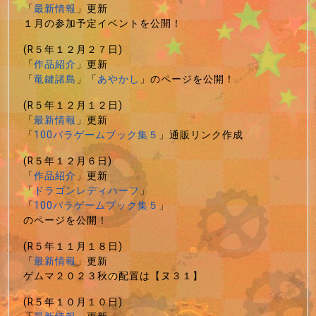
「
最新情報
」更新
１月の参加予定イベントを公開！
(R５年１２月２７日)
「
作品紹介
」更新
「
竜鍵諸島
」「
あやかし
」のページを公開！
(R５年１２月１２日)
「
最新情報
」更新
「
100パラゲームブック集５
」通販リンク作成
(R５年１２月６日)
「
作品紹介
」更新
「
ドラゴンレディハーフ
」
「
100パラゲームブック集５
」
のページを公開！
(R５年１１月１８日)
「
最新情報
」更新
ゲムマ２０２３秋の配置は【ヌ３１】
(R５年１０月１０日)