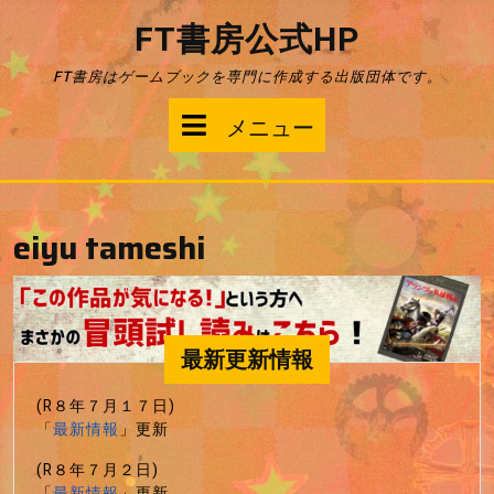
コ
FT書房公式HP
ン
テ
FT書房はゲームブックを専門に作成する出版団体です。
ン
ツ
メ
メニュー
へ
ス
ニ
キ
ッ
ュ
プ
eiyu tameshi
ー
最新更新情報
(R８年７月１７日)
「
最新情報
」更新
(R８年７月２日)
「
最新情報
」更新