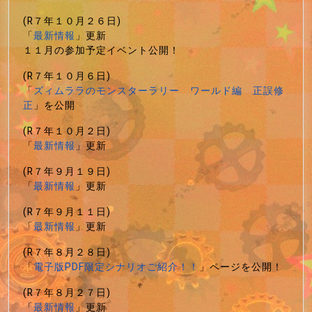
(R７年１０月２６日)
「
最新情報
」更新
１１月の参加予定イベント公開！
(R７年１０月６日)
「
ズィムララのモンスターラリー ワールド編 正誤修
正
」を公開
(R７年１０月２日)
「
最新情報
」更新
(R７年９月１９日)
「
最新情報
」更新
(R７年９月１１日)
「
最新情報
」更新
(R７年８月２８日)
「
電子版PDF限定シナリオご紹介！！
」ページを公開！
(R７年８月２７日)
「
最新情報
」更新