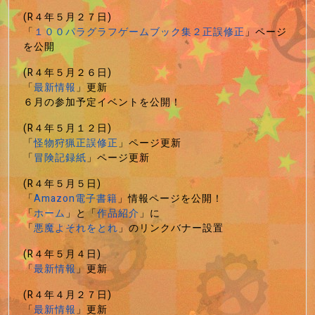
(R４年５月２７日)
「
１００パラグラフゲームブック集２正誤修正
」ページ
を公開
(R４年５月２６日)
「
最新情報
」更新
６月の参加予定イベントを公開！
(R４年５月１２日)
「
怪物狩猟正誤修正
」ページ更新
「
冒険記録紙
」ページ更新
(R４年５月５日)
「
Amazon電子書籍
」情報ページを公開！
「
ホーム
」と「
作品紹介
」に
「
悪魔よそれをとれ
」のリンクバナー設置
(R４年５月４日)
「
最新情報
」更新
(R４年４月２７日)
「
最新情報
」更新