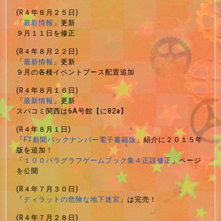
(R４年８月２５日)
「
最新情報
」更新
９月１１日を修正
(R４年８月２２日)
「
最新情報
」更新
９月の各種イベントブース配置追加
(R４年８月１６日)
「
最新情報
」更新
スパコミ関西は6A号館【に82a】
(R４年８月１日)
「
FT新聞バックナンバー電子書籍版
」紹介に２０１５年
版を追加！
「
１００パラグラフゲームブック集４正誤修正
」ページ
を公開
(R４年７月３０日)
「
ディラットの危険な地下迷宮
」は完売！
(R４年７月２８日)