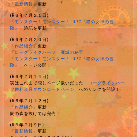
「
最新情報
」更新
(R６年７月２１日)
「
モンスター！モンスター！TRPG『猫の女神の冒
険』
」追記を更新
(R６年７月２０日)
「
作品紹介
」更新
「
ローグライクハーフ 廃城の秘宝
」
「
モンスター！モンスター！TRPG『猫の女神の冒
険』
」ページ公開！
(R６年７月１４日)
実はこれまで隠しページ扱いだった「
ローグライクハー
フ便利道具ダウンロードページ
」へのリンクを開設！
(R６年７月１２日)
「
作品紹介
」更新
闇の森を抜けては完売！
(R６年７月９日)
「
最新情報
」更新