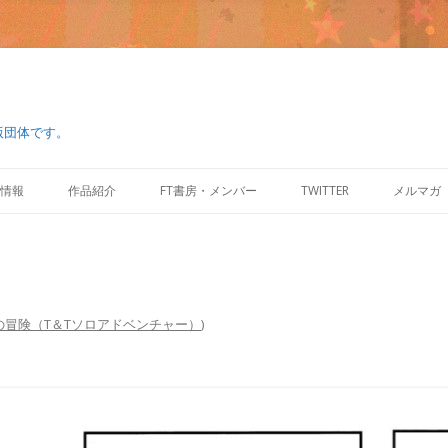
版団体です。
コ
ン
情報
作品紹介
FT書房・メンバー
TWITTER
メルマガ
テ
ン
ツ
へ
ス
キ
ッ
プ
の冒険（T＆Tソロアドベンチャー）
)