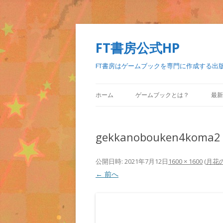
FT書房公式HP
FT書房はゲームブックを専門に作成する出
ホーム
ゲームブックとは？
最新
gekkanobouken4koma2
公開日時:
2021年7月12日
1600 × 1600
(
月花
← 前へ