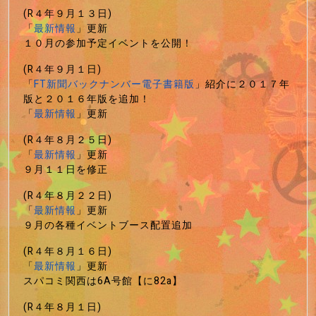
(R４年９月１３日)
「
最新情報
」更新
１０月の参加予定イベントを公開！
(R４年９月１日)
「
FT新聞バックナンバー電子書籍版
」紹介に２０１７年
版と２０１６年版を追加！
「
最新情報
」更新
(R４年８月２５日)
「
最新情報
」更新
９月１１日を修正
(R４年８月２２日)
「
最新情報
」更新
９月の各種イベントブース配置追加
(R４年８月１６日)
「
最新情報
」更新
スパコミ関西は6A号館【に82a】
(R４年８月１日)