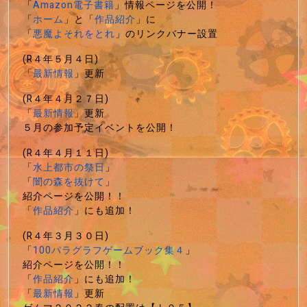
「
Amazon電子書籍
」情報ページを公開！
「
ホーム
」と「
作品紹介
」に
「
悪魔よそれをとれ
」のリンクバナー設置
(R４年５月４日)
「
最新情報
」更新
(R４年４月２７日)
「
最新情報
」更新
５月の参加予定イベントを公開！
(R４年４月１１日)
「
水上都市の祭日
」
「
闇の森を抜けて
」
紹介ページを公開！！
「
作品紹介
」にも追加！
(R４年３月３０日)
「
100パラグラフゲームブック集４
」
紹介ページを公開！！
「
作品紹介
」にも追加！
「
最新情報
」更新