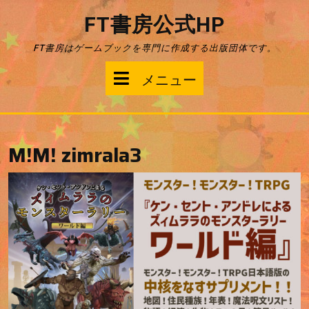
コ
FT書房公式HP
ン
テ
FT書房はゲームブックを専門に作成する出版団体です。
ン
ツ
メ
メニュー
へ
ス
ニ
キ
ッ
ュ
プ
M!M! zimrala3
ー