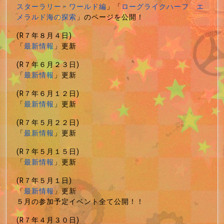
スターラリー・ワールド編
」「
ローグライクハーフ エ
メラルド海の探索
」のページを公開！
(R７年８月４日)
「
最新情報
」更新
(R７年６月２３日)
「
最新情報
」更新
(R７年６月１２日)
「
最新情報
」更新
(R７年５月２２日)
「
最新情報
」更新
(R７年５月１５日)
「
最新情報
」更新
(R７年５月１日)
「
最新情報
」更新
５月の参加予定イベント全て公開！！
(R７年４月３０日)