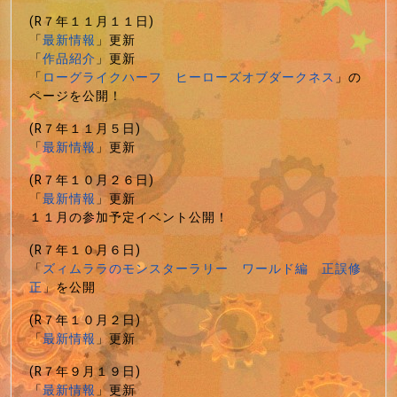
(R７年１１月１１日)
「
最新情報
」更新
「
作品紹介
」更新
「
ローグライクハーフ ヒーローズオブダークネス
」の
ページを公開！
(R７年１１月５日)
「
最新情報
」更新
(R７年１０月２６日)
「
最新情報
」更新
１１月の参加予定イベント公開！
(R７年１０月６日)
「
ズィムララのモンスターラリー ワールド編 正誤修
正
」を公開
(R７年１０月２日)
「
最新情報
」更新
(R７年９月１９日)
「
最新情報
」更新