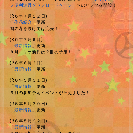
フ便利道具ダウンロードページ
」へのリンクを開設！
(R６年７月１２日)
「
作品紹介
」更新
闇の森を抜けては完売！
(R６年７月９日)
「
最新情報
」更新
８月コミケ新刊は２冊の予定！
(R６年６月３日)
「
最新情報
」更新
(R６年５月３１日)
「
最新情報
」更新
６月の参加予定イベントが増えました！
(R６年５月３０日)
「
最新情報
」更新
(R６年５月２２日)
「
最新情報
」更新