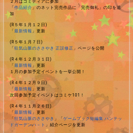
２月はコミティアに参加
「
作品紹介
」のネット完売作品に「完売御礼」の印を追
加
(R５年１月１２日)
「
最新情報
」更新
(R５年１月７日)
「
狂気山脈のささやき 正誤修正
」ページを公開
(R４年１２月３１日)
「
最新情報
」更新
１月の参加予定イベントを一挙公開！
(R４年１２月９日)
「
最新情報
」更新
次回参加予定イベントはコミケ101！
(R４年１１月２６日)
「
最新情報
」更新
「
狂気山脈のささやき
」「
ゲームブック短編集 ハンテッ
ドガーデンハ－ト
」紹介ページを更新