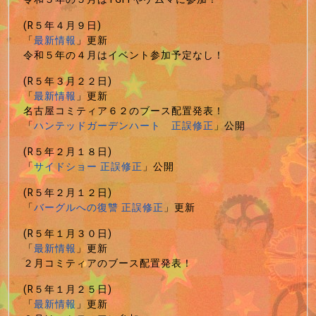
(R５年４月９日)
「
最新情報
」更新
令和５年の４月はイベント参加予定なし！
(R５年３月２２日)
「
最新情報
」更新
名古屋コミティア６２のブース配置発表！
「
ハンテッドガーデンハート 正誤修正
」公開
(R５年２月１８日)
「
サイドショー 正誤修正
」公開
(R５年２月１２日)
「
バーグルへの復讐 正誤修正
」更新
(R５年１月３０日)
「
最新情報
」更新
２月コミティアのブース配置発表！
(R５年１月２５日)
「
最新情報
」更新