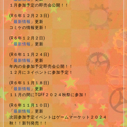
１月参加予定の即売会公開！！
(R６年１２月２３日)
「
最新情報
」更新
コミケの情報更新！
(R６年１２月２日)
「
最新情報
」更新
(R６年１１月２４日)
「
最新情報
」更新
年内の全参加予定即売会公開！！
１２月に３イベントに参加予定！
(R６年１１月１８日)
「
最新情報
」更新
１１月の間にTGFF２０２４秋祭に参加！
(R６年１１月１０日)
「
最新情報
」更新
次回参加予定イベントはゲームマーケット２０２４
秋！！新刊発売！！