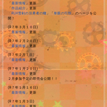
「
最新情報
」更新
「
作品紹介
」更新
「
RLH雪剣の頂勇者の轍
」「
単眼の巨獣
」のページを公
開！
(R７年３月１０日)
「
最新情報
」更新
(R７年２月２０日)
「
最新情報
」更新
(R７年２月７日)
「
最新情報
」更新
(R７年１月２０日)
「
最新情報
」更新
２月参加予定の即売会公開！！
(R７年１月１６日)
「
最新情報
」更新
(R７年１月３日)
「
最新情報
」更新