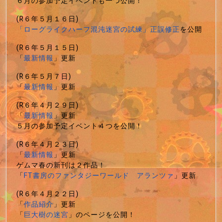
６月の参加予定イベントも一つ公開！
(R６年５月１６日)
「ローグライクハーフ混沌迷宮の試練」正誤修正
を公開
(R６年５月１５日)
「
最新情報
」更新
(R６年５月７日)
「
最新情報
」更新
(R６年４月２９日)
「
最新情報
」更新
５月の参加予定イベント４つを公開！
(R６年４月２３日)
「
最新情報
」更新
ゲムマ春の新刊は２作品！
「
FT書房のファンタジーワールド アランツァ
」更新
(R６年４月２２日)
「
作品紹介
」更新
「
巨大樹の迷宮
」のページを公開！