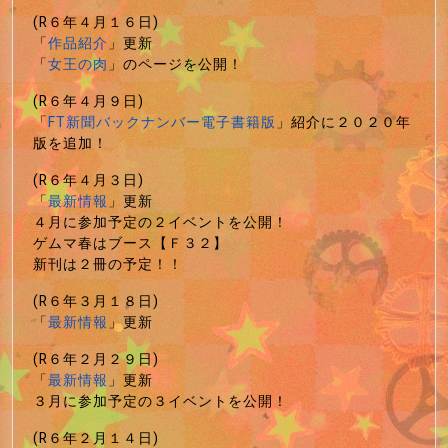
(R６年４月１６日)
「
作品紹介
」更新
「
女王の肉
」のページを公開！
(R６年４月９日)
「
FT新聞バックナンバー電子書籍版
」紹介に２０２０年
版を追加！
(R６年４月３日)
「
最新情報
」更新
４月に参加予定の２イベントを公開！
ゲムマ春はブース【Ｆ３２】
新刊は２冊の予定！！
(R６年３月１８日)
「
最新情報
」更新
(R６年２月２９日)
「
最新情報
」更新
３月に参加予定の３イベントを公開！
(R６年２月１４日)