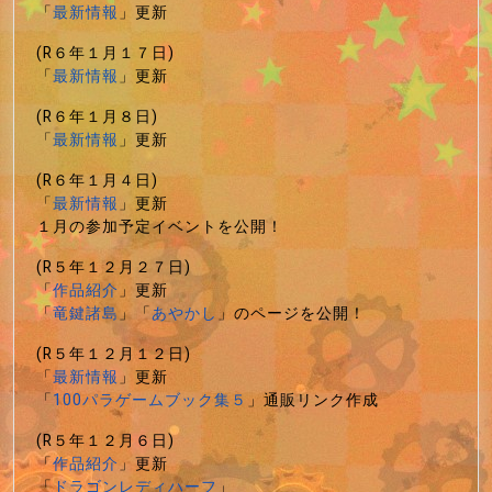
「
最新情報
」更新
(R６年１月１７日)
「
最新情報
」更新
(R６年１月８日)
「
最新情報
」更新
(R６年１月４日)
「
最新情報
」更新
１月の参加予定イベントを公開！
(R５年１２月２７日)
「
作品紹介
」更新
「
竜鍵諸島
」「
あやかし
」のページを公開！
(R５年１２月１２日)
「
最新情報
」更新
「
100パラゲームブック集５
」通販リンク作成
(R５年１２月６日)
「
作品紹介
」更新
「
ドラゴンレディハーフ
」