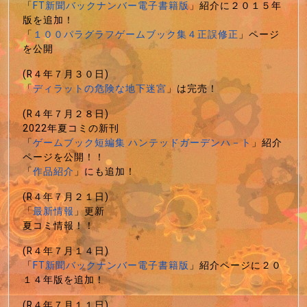
「
FT新聞バックナンバー電子書籍版
」紹介に２０１５年
版を追加！
「
１００パラグラフゲームブック集４正誤修正
」ページ
を公開
(R４年７月３０日)
「
ディラットの危険な地下迷宮
」は完売！
(R４年７月２８日)
2022年夏コミの新刊
「
ゲームブック短編集 ハンテッドガーデンハ－ト
」紹介
ページを公開！！
「
作品紹介
」にも追加！
(R４年７月２１日)
「
最新情報
」更新
夏コミ情報！！
(R４年７月１４日)
「
FT新聞バックナンバー電子書籍版
」紹介ページに２０
１４年版を追加！
(R４年７月１１日)