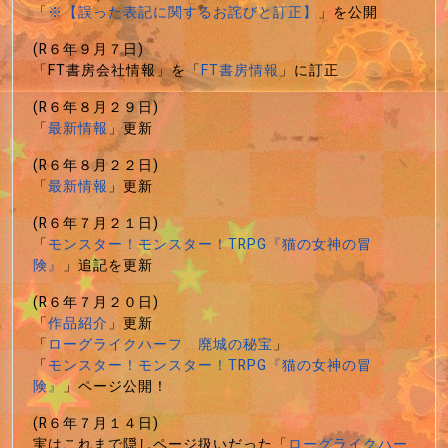
「
※【誤った表記に関するお詫びと訂正】
」を公開
(R６年９月７日)
「FT書房会社情報」を「
FT書房情報
」に訂正
(R６年８月２９日)
「
最新情報
」更新
(R６年８月２２日)
「
最新情報
」更新
(R６年７月２１日)
「
モンスター！モンスター！TRPG『猫の女神の冒
険』
」追記を更新
(R６年７月２０日)
「
作品紹介
」更新
「
ローグライクハーフ 廃城の秘宝
」
「
モンスター！モンスター！TRPG『猫の女神の冒
険』
」ページ公開！
(R６年７月１４日)
実はこれまで隠しページ扱いだった「
ローグライクハー