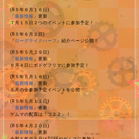
(R５年６月１６日)
「
最新情報
」更新
７月１５日２つのイベントに参加予定！
(R５年６月２日)
『
ローグライクハーフ
』紹介ページ公開！
(R５年５月２９日)
「
最新情報
」更新
６月４日にボドゲフリマに参加予定！
(R５年５月１６日)
「
最新情報
」更新
５月の全参加予定イベントを公開
(R５年５月１１日)
「
最新情報
」更新
ゲムマの配置は「コ２２」！
(R５年４月２０日)
「
最新情報
」更新
令和５年の５月はTGFFやゲムマに参加！