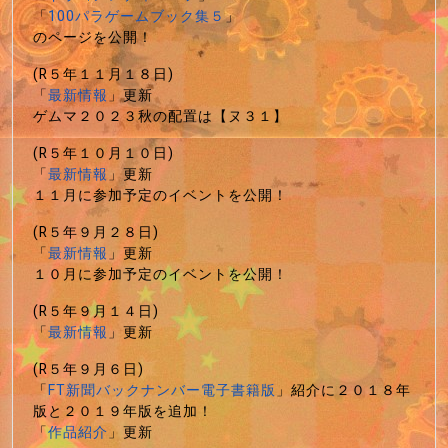
「
100パラゲームブック集５
」
のページを公開！
(R５年１１月１８日)
「
最新情報
」更新
ゲムマ２０２３秋の配置は【ヌ３１】
(R５年１０月１０日)
「
最新情報
」更新
１１月に参加予定のイベントを公開！
(R５年９月２８日)
「
最新情報
」更新
１０月に参加予定のイベントを公開！
(R５年９月１４日)
「
最新情報
」更新
(R５年９月６日)
「
FT新聞バックナンバー電子書籍版
」紹介に２０１８年
版と２０１９年版を追加！
「
作品紹介
」更新