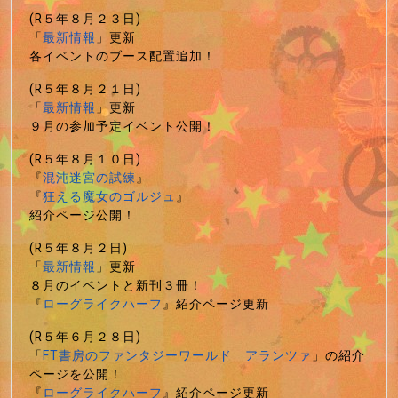
(R５年８月２３日)
「
最新情報
」更新
各イベントのブース配置追加！
(R５年８月２１日)
「
最新情報
」更新
９月の参加予定イベント公開！
(R５年８月１０日)
『
混沌迷宮の試練
』
『
狂える魔女のゴルジュ
』
紹介ページ公開！
(R５年８月２日)
「
最新情報
」更新
８月のイベントと新刊３冊！
『
ローグライクハーフ
』紹介ページ更新
(R５年６月２８日)
「
FT書房のファンタジーワールド アランツァ
」の紹介
ページを公開！
『
ローグライクハーフ
』紹介ページ更新