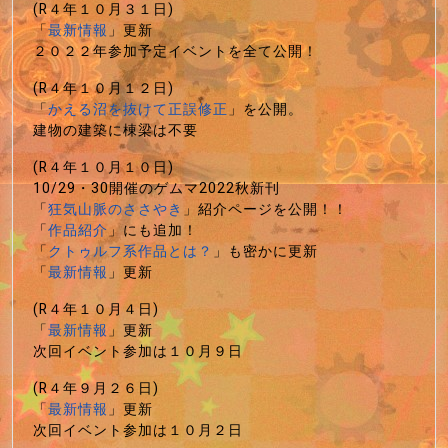
(R４年１０月３１日)
「
最新情報
」更新
２０２２年参加予定イベントを全て公開！
(R４年１０月１２日)
「
かえる沼を抜けて正誤修正
」を公開。
建物の建築に棟梁は不要
(R４年１０月１０日)
10/29・30開催のゲムマ2022秋新刊
「
狂気山脈のささやき
」紹介ページを公開！！
「
作品紹介
」にも追加！
「
クトゥルフ系作品とは？
」も密かに更新
「
最新情報
」更新
(R４年１０月４日)
「
最新情報
」更新
次回イベント参加は１０月９日
(R４年９月２６日)
「
最新情報
」更新
次回イベント参加は１０月２日