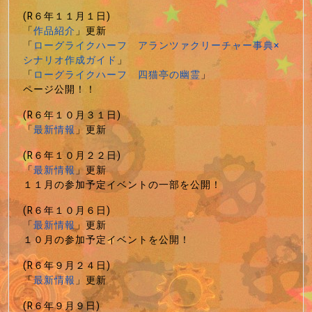
(R６年１１月１日)
「
作品紹介
」更新
「
ローグライクハーフ アランツァクリーチャー事典×
シナリオ作成ガイド
」
「
ローグライクハーフ 四猫亭の幽霊
」
ページ公開！！
(R６年１０月３１日)
「
最新情報
」更新
(R６年１０月２２日)
「
最新情報
」更新
１１月の参加予定イベントの一部を公開！
(R６年１０月６日)
「
最新情報
」更新
１０月の参加予定イベントを公開！
(R６年９月２４日)
「
最新情報
」更新
(R６年９月９日)