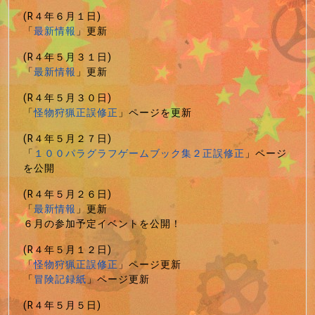
(R４年６月１日)
「
最新情報
」更新
(R４年５月３１日)
「
最新情報
」更新
(R４年５月３０日)
「
怪物狩猟正誤修正
」ページを更新
(R４年５月２７日)
「
１００パラグラフゲームブック集２正誤修正
」ページ
を公開
(R４年５月２６日)
「
最新情報
」更新
６月の参加予定イベントを公開！
(R４年５月１２日)
「
怪物狩猟正誤修正
」ページ更新
「
冒険記録紙
」ページ更新
(R４年５月５日)