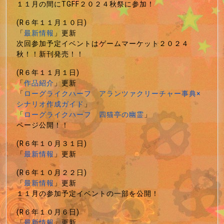
１１月の間にTGFF２０２４秋祭に参加！
(R６年１１月１０日)
「
最新情報
」更新
次回参加予定イベントはゲームマーケット２０２４
秋！！新刊発売！！
(R６年１１月１日)
「
作品紹介
」更新
「
ローグライクハーフ アランツァクリーチャー事典×
シナリオ作成ガイド
」
「
ローグライクハーフ 四猫亭の幽霊
」
ページ公開！！
(R６年１０月３１日)
「
最新情報
」更新
(R６年１０月２２日)
「
最新情報
」更新
１１月の参加予定イベントの一部を公開！
(R６年１０月６日)
「
最新情報
」更新