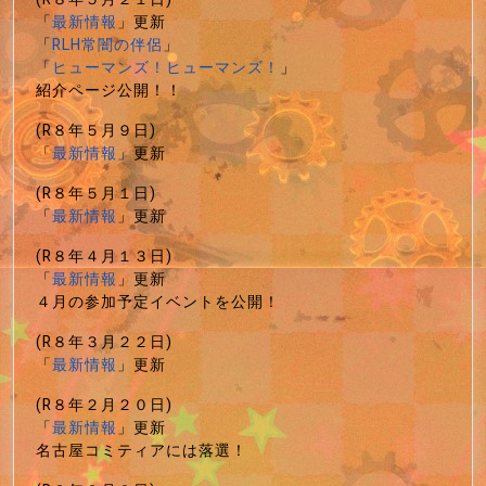
「
最新情報
」更新
「
RLH常闇の伴侶
」
「
ヒューマンズ！ヒューマンズ！
」
紹介ページ公開！！
(R８年５月９日)
「
最新情報
」更新
(R８年５月１日)
「
最新情報
」更新
(R８年４月１３日)
「
最新情報
」更新
４月の参加予定イベントを公開！
(R８年３月２２日)
「
最新情報
」更新
(R８年２月２０日)
「
最新情報
」更新
名古屋コミティアには落選！