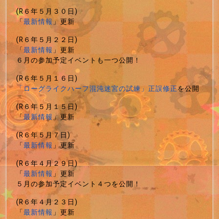
(R６年５月３０日)
「
最新情報
」更新
(R６年５月２２日)
「
最新情報
」更新
６月の参加予定イベントも一つ公開！
(R６年５月１６日)
「ローグライクハーフ混沌迷宮の試練」正誤修正
を公開
(R６年５月１５日)
「
最新情報
」更新
(R６年５月７日)
「
最新情報
」更新
(R６年４月２９日)
「
最新情報
」更新
５月の参加予定イベント４つを公開！
(R６年４月２３日)
「
最新情報
」更新