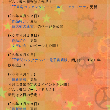
ゲムマ春の新刊は２作品！
「
FT書房のファンタジーワールド アランツァ
」更新
(R６年４月２２日)
「
作品紹介
」更新
「
巨大樹の迷宮
」のページを公開！
(R６年４月１６日)
「
作品紹介
」更新
「
女王の肉
」のページを公開！
(R６年４月９日)
「
FT新聞バックナンバー電子書籍版
」紹介に２０２０年
版を追加！
(R６年４月３日)
「
最新情報
」更新
４月に参加予定の２イベントを公開！
ゲムマ春はブース【Ｆ３２】
新刊は２冊の予定！！
(R６年３月１８日)
「
最新情報
」更新