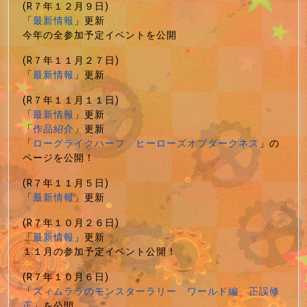
(R７年１２月９日)
「
最新情報
」更新
今年の全参加予定イベントを公開
(R７年１１月２７日)
「
最新情報
」更新
(R７年１１月１１日)
「
最新情報
」更新
「
作品紹介
」更新
「
ローグライクハーフ ヒーローズオブダークネス
」の
ページを公開！
(R７年１１月５日)
「
最新情報
」更新
(R７年１０月２６日)
「
最新情報
」更新
１１月の参加予定イベント公開！
(R７年１０月６日)
「
ズィムララのモンスターラリー ワールド編 正誤修
正
」を公開