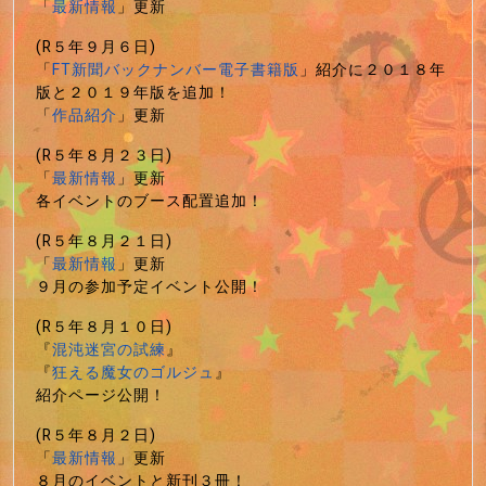
「
最新情報
」更新
(R５年９月６日)
「
FT新聞バックナンバー電子書籍版
」紹介に２０１８年
版と２０１９年版を追加！
「
作品紹介
」更新
(R５年８月２３日)
「
最新情報
」更新
各イベントのブース配置追加！
(R５年８月２１日)
「
最新情報
」更新
９月の参加予定イベント公開！
(R５年８月１０日)
『
混沌迷宮の試練
』
『
狂える魔女のゴルジュ
』
紹介ページ公開！
(R５年８月２日)
「
最新情報
」更新
８月のイベントと新刊３冊！