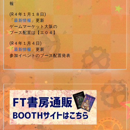
報
(R４年１月１８日)
「
最新情報
」更新
ゲームマーケット大阪の
ブース配置は【エ０４】
(R４年１月４日)
「
最新情報
」更新
参加イベントのブース配置発表