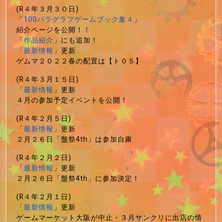
(R４年３月３０日)
「
100パラグラフゲームブック集４
」
紹介ページを公開！！
「
作品紹介
」にも追加！
「
最新情報
」更新
ゲムマ２０２２春の配置は【ト０５】
(R４年３月１５日)
「
最新情報
」更新
４月の参加予定イベントを公開！
(R４年２月５日)
「
最新情報
」更新
２月２６日「盤祭4th」は参加自粛
(R４年２月２日)
「
最新情報
」更新
２月２６日「盤祭4th」に参加決定！
(R４年２月１日)
「
最新情報
」更新
ゲームマーケット大阪が中止・３月サンクリに出店の情