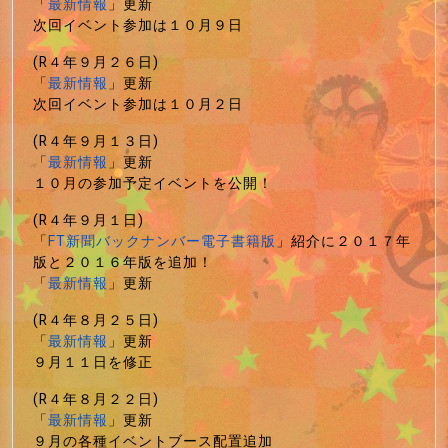
「
最新情報
」更新
次回イベント参加は１０月９日
(R４年９月２６日)
「
最新情報
」更新
次回イベント参加は１０月２日
(R４年９月１３日)
「
最新情報
」更新
１０月の参加予定イベントを公開！
(R４年９月１日)
「
FT新聞バックナンバー電子書籍版
」紹介に２０１７年
版と２０１６年版を追加！
「
最新情報
」更新
(R４年８月２５日)
「
最新情報
」更新
９月１１日を修正
(R４年８月２２日)
「
最新情報
」更新
９月の各種イベントブース配置追加