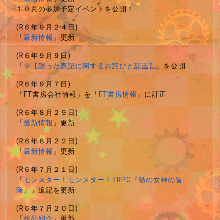
１０月の参加予定イベントを公開！
(R６年９月２４日)
「
最新情報
」更新
(R６年９月９日)
「
※【誤った表記に関するお詫びと訂正】
」を公開
(R６年９月７日)
「FT書房会社情報」を「
FT書房情報
」に訂正
(R６年８月２９日)
「
最新情報
」更新
(R６年８月２２日)
「
最新情報
」更新
(R６年７月２１日)
「
モンスター！モンスター！TRPG『猫の女神の冒
険』
」追記を更新
(R６年７月２０日)
「
作品紹介
」更新