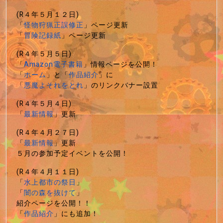
(R４年５月１２日)
「
怪物狩猟正誤修正
」ページ更新
「
冒険記録紙
」ページ更新
(R４年５月５日)
「
Amazon電子書籍
」情報ページを公開！
「
ホーム
」と「
作品紹介
」に
「
悪魔よそれをとれ
」のリンクバナー設置
(R４年５月４日)
「
最新情報
」更新
(R４年４月２７日)
「
最新情報
」更新
５月の参加予定イベントを公開！
(R４年４月１１日)
「
水上都市の祭日
」
「
闇の森を抜けて
」
紹介ページを公開！！
「
作品紹介
」にも追加！