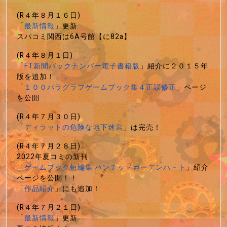
(R４年８月１６日)
「
最新情報
」更新
スパコミ関西は6A号館【に82a】
(R４年８月１日)
「
FT新聞バックナンバー電子書籍版
」紹介に２０１５年
版を追加！
「
１００パラグラフゲームブック集４正誤修正
」ページ
を公開
(R４年７月３０日)
「
ディラットの危険な地下迷宮
」は完売！
(R４年７月２８日)
2022年夏コミの新刊
「
ゲームブック短編集 ハンテッドガーデンハ－ト
」紹介
ページを公開！！
「
作品紹介
」にも追加！
(R４年７月２１日)
「
最新情報
」更新