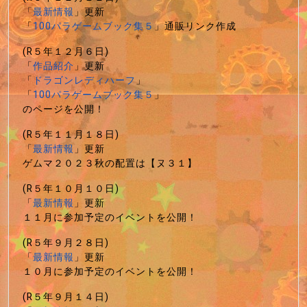
「
最新情報
」更新
「
100パラゲームブック集５
」通販リンク作成
(R５年１２月６日)
「
作品紹介
」更新
「
ドラゴンレディハーフ
」
「
100パラゲームブック集５
」
のページを公開！
(R５年１１月１８日)
「
最新情報
」更新
ゲムマ２０２３秋の配置は【ヌ３１】
(R５年１０月１０日)
「
最新情報
」更新
１１月に参加予定のイベントを公開！
(R５年９月２８日)
「
最新情報
」更新
１０月に参加予定のイベントを公開！
(R５年９月１４日)