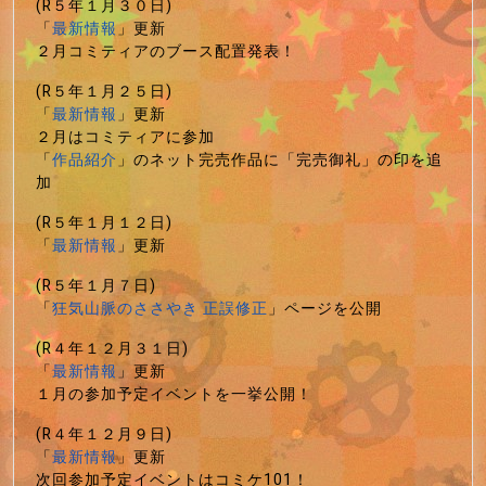
(R５年１月３０日)
「
最新情報
」更新
２月コミティアのブース配置発表！
(R５年１月２５日)
「
最新情報
」更新
２月はコミティアに参加
「
作品紹介
」のネット完売作品に「完売御礼」の印を追
加
(R５年１月１２日)
「
最新情報
」更新
(R５年１月７日)
「
狂気山脈のささやき 正誤修正
」ページを公開
(R４年１２月３１日)
「
最新情報
」更新
１月の参加予定イベントを一挙公開！
(R４年１２月９日)
「
最新情報
」更新
次回参加予定イベントはコミケ101！