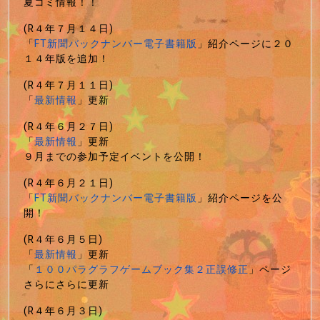
夏コミ情報！！
(R４年７月１４日)
「
FT新聞バックナンバー電子書籍版
」紹介ページに２０
１４年版を追加！
(R４年７月１１日)
「
最新情報
」更新
(R４年６月２７日)
「
最新情報
」更新
９月までの参加予定イベントを公開！
(R４年６月２１日)
「
FT新聞バックナンバー電子書籍版
」紹介ページを公
開！
(R４年６月５日)
「
最新情報
」更新
「
１００パラグラフゲームブック集２正誤修正
」ページ
さらにさらに更新
(R４年６月３日)