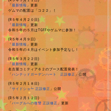
(R５年５月１１日)
「
最新情報
」更新
ゲムマの配置は「コ２２」！
(R５年４月２０日)
「
最新情報
」更新
令和５年の５月はTGFFやゲムマに参加！
(R５年４月９日)
「
最新情報
」更新
令和５年の４月はイベント参加予定なし！
(R５年３月２２日)
「
最新情報
」更新
名古屋コミティア６２のブース配置発表！
「
ハンテッドガーデンハート 正誤修正
」公開
(R５年２月１８日)
「
サイドショー 正誤修正
」公開
(R５年２月１２日)
「
バーグルへの復讐 正誤修正
」更新