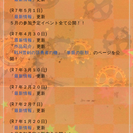
(R７年５月１日)
「
最新情報
」更新
５月の参加予定イベント全て公開！！
(R７年４月３０日)
「
最新情報
」更新
「
作品紹介
」更新
「
RLH雪剣の頂勇者の轍
」「
単眼の巨獣
」のページを公
開！
(R７年３月１０日)
「
最新情報
」更新
(R７年２月２０日)
「
最新情報
」更新
(R７年２月７日)
「
最新情報
」更新
(R７年１月２０日)
「
最新情報
」更新