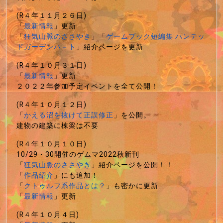
(R４年１１月２６日)
「
最新情報
」更新
「
狂気山脈のささやき
」「
ゲームブック短編集 ハンテッ
ドガーデンハ－ト
」紹介ページを更新
(R４年１０月３１日)
「
最新情報
」更新
２０２２年参加予定イベントを全て公開！
(R４年１０月１２日)
「
かえる沼を抜けて正誤修正
」を公開。
建物の建築に棟梁は不要
(R４年１０月１０日)
10/29・30開催のゲムマ2022秋新刊
「
狂気山脈のささやき
」紹介ページを公開！！
「
作品紹介
」にも追加！
「
クトゥルフ系作品とは？
」も密かに更新
「
最新情報
」更新
(R４年１０月４日)