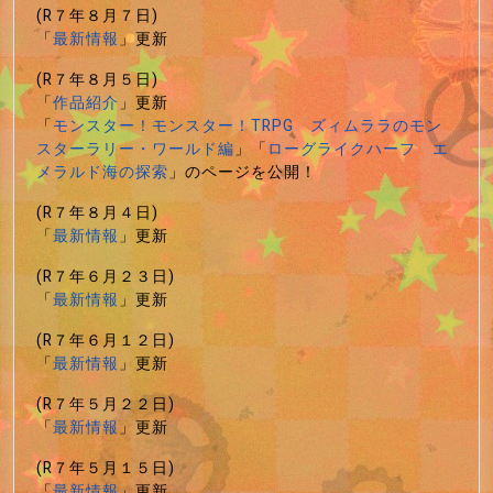
(R７年８月７日)
「
最新情報
」更新
(R７年８月５日)
「
作品紹介
」更新
「
モンスター！モンスター！TRPG ズィムララのモン
スターラリー・ワールド編
」「
ローグライクハーフ エ
メラルド海の探索
」のページを公開！
(R７年８月４日)
「
最新情報
」更新
(R７年６月２３日)
「
最新情報
」更新
(R７年６月１２日)
「
最新情報
」更新
(R７年５月２２日)
「
最新情報
」更新
(R７年５月１５日)
「
最新情報
」更新