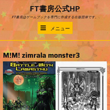
コ
FT書房公式HP
ン
テ
FT書房はゲームブックを専門に作成する出版団体です。
ン
ツ
メ
メニュー
へ
ス
ニ
キ
ッ
ュ
プ
M!M! zimrala monster3
ー