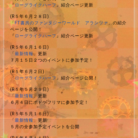
『
ローグライクハーフ
』紹介ページ更新
(R５年６月２８日)
「
FT書房のファンタジーワールド アランツァ
」の紹介
ページを公開！
『
ローグライクハーフ
』紹介ページ更新
(R５年６月１６日)
「
最新情報
」更新
７月１５日２つのイベントに参加予定！
(R５年６月２日)
『
ローグライクハーフ
』紹介ページ公開！
(R５年５月２９日)
「
最新情報
」更新
６月４日にボドゲフリマに参加予定！
(R５年５月１６日)
「
最新情報
」更新
５月の全参加予定イベントを公開