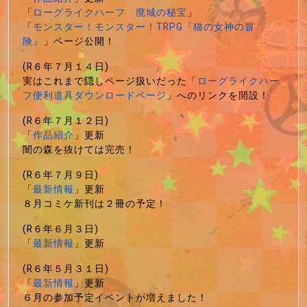
「
ローグライクハーフ 廃城の秘宝
」
「
モンスター！モンスター！TRPG『猫の女神の冒
険』
」ページ公開！
(R６年７月１４日)
実はこれまで隠しページ扱いだった「
ローグライクハー
フ便利道具ダウンロードページ
」へのリンクを開設！
(R６年７月１２日)
「
作品紹介
」更新
闇の森を抜けては完売！
(R６年７月９日)
「
最新情報
」更新
８月コミケ新刊は２冊の予定！
(R６年６月３日)
「
最新情報
」更新
(R６年５月３１日)
「
最新情報
」更新
６月の参加予定イベントが増えました！