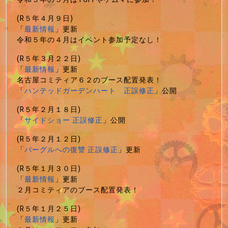
(R５年４月９日)
「
最新情報
」更新
令和５年の４月はイベント参加予定なし！
(R５年３月２２日)
「
最新情報
」更新
名古屋コミティア６２のブース配置発表！
「
ハンテッドガーデンハート 正誤修正
」公開
(R５年２月１８日)
「
サイドショー 正誤修正
」公開
(R５年２月１２日)
「
バーグルへの復讐 正誤修正
」更新
(R５年１月３０日)
「
最新情報
」更新
２月コミティアのブース配置発表！
(R５年１月２５日)
「
最新情報
」更新