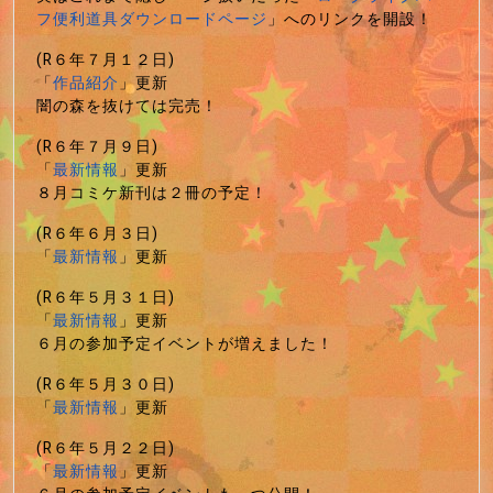
フ便利道具ダウンロードページ
」へのリンクを開設！
(R６年７月１２日)
「
作品紹介
」更新
闇の森を抜けては完売！
(R６年７月９日)
「
最新情報
」更新
８月コミケ新刊は２冊の予定！
(R６年６月３日)
「
最新情報
」更新
(R６年５月３１日)
「
最新情報
」更新
６月の参加予定イベントが増えました！
(R６年５月３０日)
「
最新情報
」更新
(R６年５月２２日)
「
最新情報
」更新