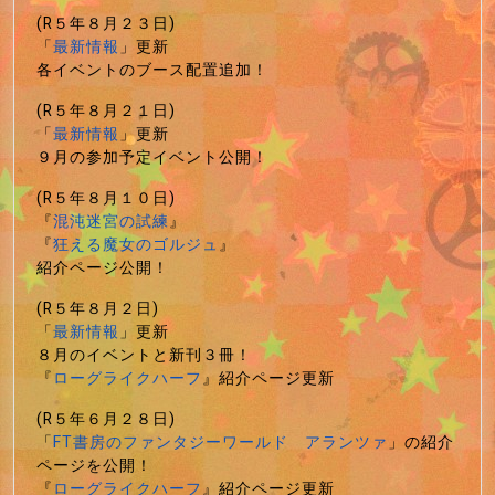
(R５年８月２３日)
「
最新情報
」更新
各イベントのブース配置追加！
(R５年８月２１日)
「
最新情報
」更新
９月の参加予定イベント公開！
(R５年８月１０日)
『
混沌迷宮の試練
』
『
狂える魔女のゴルジュ
』
紹介ページ公開！
(R５年８月２日)
「
最新情報
」更新
８月のイベントと新刊３冊！
『
ローグライクハーフ
』紹介ページ更新
(R５年６月２８日)
「
FT書房のファンタジーワールド アランツァ
」の紹介
ページを公開！
『
ローグライクハーフ
』紹介ページ更新