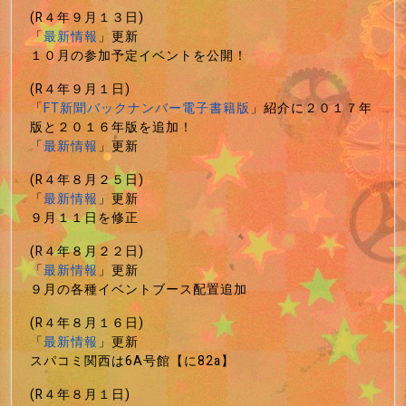
(R４年９月１３日)
「
最新情報
」更新
１０月の参加予定イベントを公開！
(R４年９月１日)
「
FT新聞バックナンバー電子書籍版
」紹介に２０１７年
版と２０１６年版を追加！
「
最新情報
」更新
(R４年８月２５日)
「
最新情報
」更新
９月１１日を修正
(R４年８月２２日)
「
最新情報
」更新
９月の各種イベントブース配置追加
(R４年８月１６日)
「
最新情報
」更新
スパコミ関西は6A号館【に82a】
(R４年８月１日)