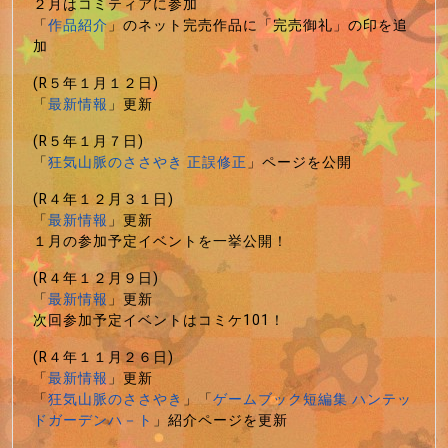
２月はコミティアに参加
「
作品紹介
」のネット完売作品に「完売御礼」の印を追
加
(R５年１月１２日)
「
最新情報
」更新
(R５年１月７日)
「
狂気山脈のささやき 正誤修正
」ページを公開
(R４年１２月３１日)
「
最新情報
」更新
１月の参加予定イベントを一挙公開！
(R４年１２月９日)
「
最新情報
」更新
次回参加予定イベントはコミケ101！
(R４年１１月２６日)
「
最新情報
」更新
「
狂気山脈のささやき
」「
ゲームブック短編集 ハンテッ
ドガーデンハ－ト
」紹介ページを更新