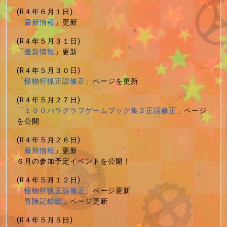
(R４年６月１日)
「
最新情報
」更新
(R４年５月３１日)
「
最新情報
」更新
(R４年５月３０日)
「
怪物狩猟正誤修正
」ページを更新
(R４年５月２７日)
「
１００パラグラフゲームブック集２正誤修正
」ページ
を公開
(R４年５月２６日)
「
最新情報
」更新
６月の参加予定イベントを公開！
(R４年５月１２日)
「
怪物狩猟正誤修正
」ページ更新
「
冒険記録紙
」ページ更新
(R４年５月５日)