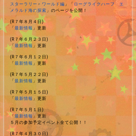
スターラリー・ワールド編
」「
ローグライクハーフ エ
メラルド海の探索
」のページを公開！
(R７年８月４日)
「
最新情報
」更新
(R７年６月２３日)
「
最新情報
」更新
(R７年６月１２日)
「
最新情報
」更新
(R７年５月２２日)
「
最新情報
」更新
(R７年５月１５日)
「
最新情報
」更新
(R７年５月１日)
「
最新情報
」更新
５月の参加予定イベント全て公開！！
(R７年４月３０日)