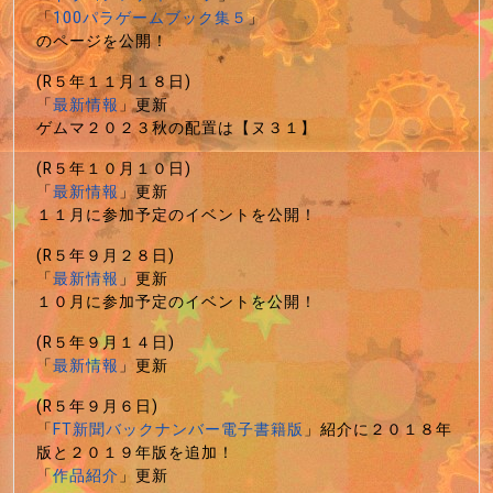
「
100パラゲームブック集５
」
のページを公開！
(R５年１１月１８日)
「
最新情報
」更新
ゲムマ２０２３秋の配置は【ヌ３１】
(R５年１０月１０日)
「
最新情報
」更新
１１月に参加予定のイベントを公開！
(R５年９月２８日)
「
最新情報
」更新
１０月に参加予定のイベントを公開！
(R５年９月１４日)
「
最新情報
」更新
(R５年９月６日)
「
FT新聞バックナンバー電子書籍版
」紹介に２０１８年
版と２０１９年版を追加！
「
作品紹介
」更新