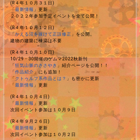
(R４年１０月３１日)
「
最新情報
」更新
２０２２年参加予定イベントを全て公開！
(R４年１０月１２日)
「
かえる沼を抜けて正誤修正
」を公開。
建物の建築に棟梁は不要
(R４年１０月１０日)
10/29・30開催のゲムマ2022秋新刊
「
狂気山脈のささやき
」紹介ページを公開！！
「
作品紹介
」にも追加！
「
クトゥルフ系作品とは？
」も密かに更新
「
最新情報
」更新
(R４年１０月４日)
「
最新情報
」更新
次回イベント参加は１０月９日
(R４年９月２６日)
「
最新情報
」更新
次回イベント参加は１０月２日