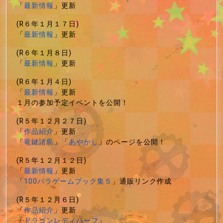
「
最新情報
」更新
(R６年１月１７日)
「
最新情報
」更新
(R６年１月８日)
「
最新情報
」更新
(R６年１月４日)
「
最新情報
」更新
１月の参加予定イベントを公開！
(R５年１２月２７日)
「
作品紹介
」更新
「
竜鍵諸島
」「
あやかし
」のページを公開！
(R５年１２月１２日)
「
最新情報
」更新
「
100パラゲームブック集５
」通販リンク作成
(R５年１２月６日)
「
作品紹介
」更新
「
ドラゴンレディハーフ
」