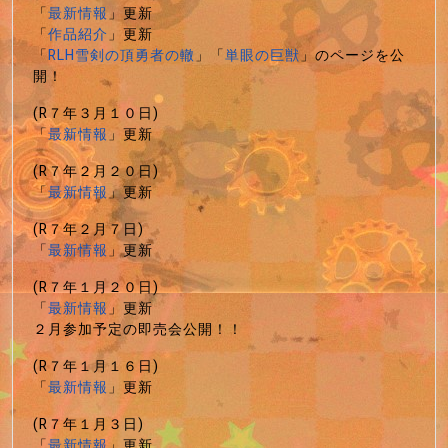
「
最新情報
」更新
「
作品紹介
」更新
「
RLH雪剣の頂勇者の轍
」「
単眼の巨獣
」のページを公
開！
(R７年３月１０日)
「
最新情報
」更新
(R７年２月２０日)
「
最新情報
」更新
(R７年２月７日)
「
最新情報
」更新
(R７年１月２０日)
「
最新情報
」更新
２月参加予定の即売会公開！！
(R７年１月１６日)
「
最新情報
」更新
(R７年１月３日)
「
最新情報
」更新