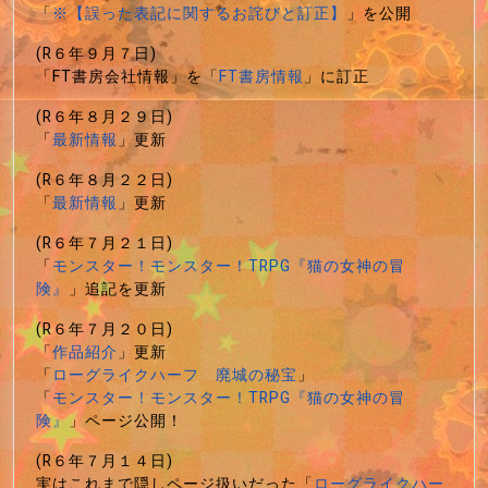
「
※【誤った表記に関するお詫びと訂正】
」を公開
(R６年９月７日)
「FT書房会社情報」を「
FT書房情報
」に訂正
(R６年８月２９日)
「
最新情報
」更新
(R６年８月２２日)
「
最新情報
」更新
(R６年７月２１日)
「
モンスター！モンスター！TRPG『猫の女神の冒
険』
」追記を更新
(R６年７月２０日)
「
作品紹介
」更新
「
ローグライクハーフ 廃城の秘宝
」
「
モンスター！モンスター！TRPG『猫の女神の冒
険』
」ページ公開！
(R６年７月１４日)
実はこれまで隠しページ扱いだった「
ローグライクハー