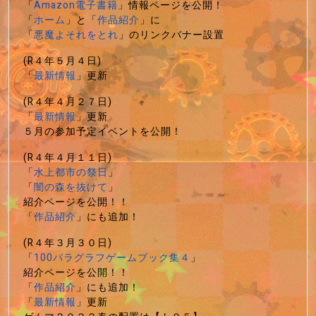
「
Amazon電子書籍
」情報ページを公開！
「
ホーム
」と「
作品紹介
」に
「
悪魔よそれをとれ
」のリンクバナー設置
(R４年５月４日)
「
最新情報
」更新
(R４年４月２７日)
「
最新情報
」更新
５月の参加予定イベントを公開！
(R４年４月１１日)
「
水上都市の祭日
」
「
闇の森を抜けて
」
紹介ページを公開！！
「
作品紹介
」にも追加！
(R４年３月３０日)
「
100パラグラフゲームブック集４
」
紹介ページを公開！！
「
作品紹介
」にも追加！
「
最新情報
」更新