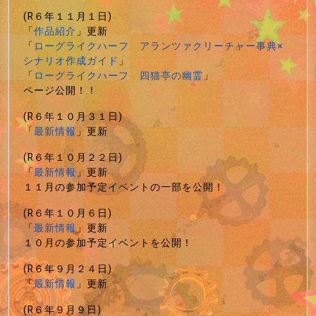
(R６年１１月１日)
「
作品紹介
」更新
「
ローグライクハーフ アランツァクリーチャー事典×
シナリオ作成ガイド
」
「
ローグライクハーフ 四猫亭の幽霊
」
ページ公開！！
(R６年１０月３１日)
「
最新情報
」更新
(R６年１０月２２日)
「
最新情報
」更新
１１月の参加予定イベントの一部を公開！
(R６年１０月６日)
「
最新情報
」更新
１０月の参加予定イベントを公開！
(R６年９月２４日)
「
最新情報
」更新
(R６年９月９日)