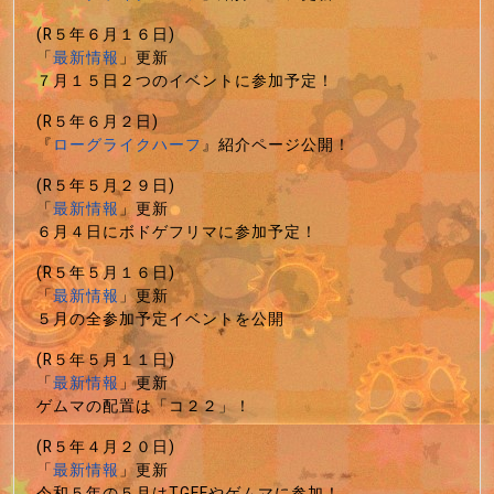
(R５年６月１６日)
「
最新情報
」更新
７月１５日２つのイベントに参加予定！
(R５年６月２日)
『
ローグライクハーフ
』紹介ページ公開！
(R５年５月２９日)
「
最新情報
」更新
６月４日にボドゲフリマに参加予定！
(R５年５月１６日)
「
最新情報
」更新
５月の全参加予定イベントを公開
(R５年５月１１日)
「
最新情報
」更新
ゲムマの配置は「コ２２」！
(R５年４月２０日)
「
最新情報
」更新
令和５年の５月はTGFFやゲムマに参加！