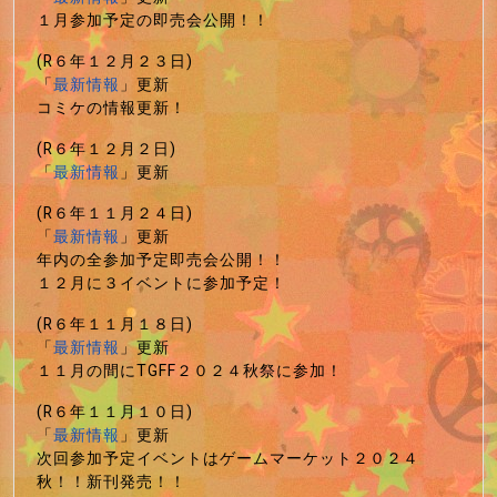
１月参加予定の即売会公開！！
(R６年１２月２３日)
「
最新情報
」更新
コミケの情報更新！
(R６年１２月２日)
「
最新情報
」更新
(R６年１１月２４日)
「
最新情報
」更新
年内の全参加予定即売会公開！！
１２月に３イベントに参加予定！
(R６年１１月１８日)
「
最新情報
」更新
１１月の間にTGFF２０２４秋祭に参加！
(R６年１１月１０日)
「
最新情報
」更新
次回参加予定イベントはゲームマーケット２０２４
秋！！新刊発売！！