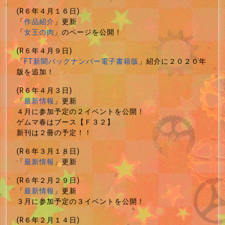
(R６年４月１６日)
「
作品紹介
」更新
「
女王の肉
」のページを公開！
(R６年４月９日)
「
FT新聞バックナンバー電子書籍版
」紹介に２０２０年
版を追加！
(R６年４月３日)
「
最新情報
」更新
４月に参加予定の２イベントを公開！
ゲムマ春はブース【Ｆ３２】
新刊は２冊の予定！！
(R６年３月１８日)
「
最新情報
」更新
(R６年２月２９日)
「
最新情報
」更新
３月に参加予定の３イベントを公開！
(R６年２月１４日)