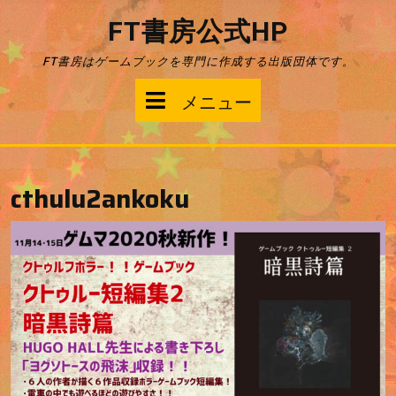
コ
FT書房公式HP
ン
テ
FT書房はゲームブックを専門に作成する出版団体です。
ン
ツ
メ
メニュー
へ
ス
ニ
キ
ッ
ュ
プ
cthulu2ankoku
ー