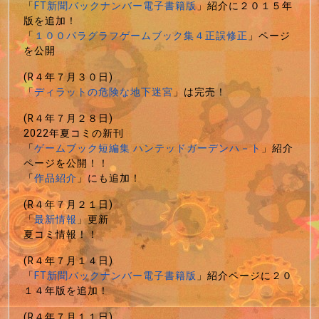
「
FT新聞バックナンバー電子書籍版
」紹介に２０１５年
版を追加！
「
１００パラグラフゲームブック集４正誤修正
」ページ
を公開
(R４年７月３０日)
「
ディラットの危険な地下迷宮
」は完売！
(R４年７月２８日)
2022年夏コミの新刊
「
ゲームブック短編集 ハンテッドガーデンハ－ト
」紹介
ページを公開！！
「
作品紹介
」にも追加！
(R４年７月２１日)
「
最新情報
」更新
夏コミ情報！！
(R４年７月１４日)
「
FT新聞バックナンバー電子書籍版
」紹介ページに２０
１４年版を追加！
(R４年７月１１日)