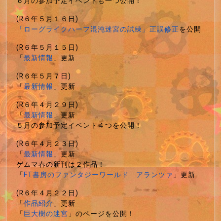
６月の参加予定イベントも一つ公開！
(R６年５月１６日)
「ローグライクハーフ混沌迷宮の試練」正誤修正
を公開
(R６年５月１５日)
「
最新情報
」更新
(R６年５月７日)
「
最新情報
」更新
(R６年４月２９日)
「
最新情報
」更新
５月の参加予定イベント４つを公開！
(R６年４月２３日)
「
最新情報
」更新
ゲムマ春の新刊は２作品！
「
FT書房のファンタジーワールド アランツァ
」更新
(R６年４月２２日)
「
作品紹介
」更新
「
巨大樹の迷宮
」のページを公開！