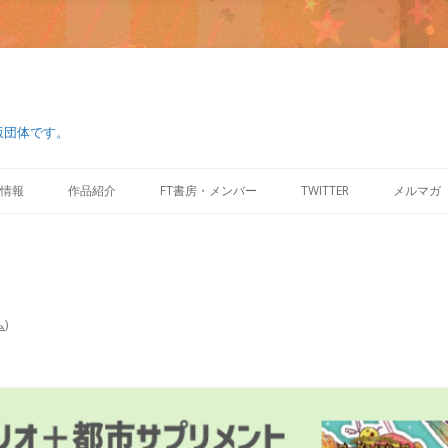
版団体です。
コ
ン
情報
作品紹介
FT書房・メンバー
TWITTER
メルマガ
テ
ン
ツ
へ
ス
キ
ッ
プ
ム
)