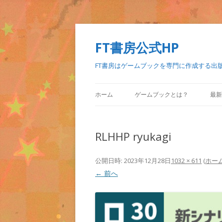
FT書房公式HP
FT書房はゲームブックを専門に作成する出
ホーム
ゲームブックとは？
最新
RLHHP ryukagi
公開日時:
2023年12月28日
1032 × 611
(
ホー
← 前へ