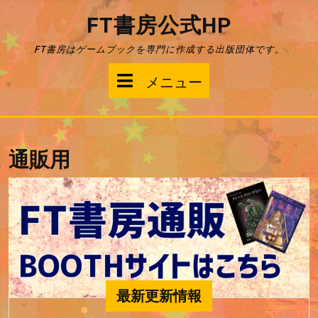
コ
FT書房公式HP
ン
テ
FT書房はゲームブックを専門に作成する出版団体です。
ン
ツ
メ
メニュー
へ
ス
ニ
キ
ッ
ュ
プ
通販用
ー
最新更新情報