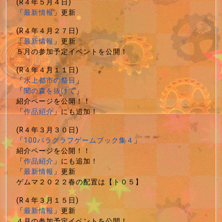
(R４年５月４日)
「
最新情報
」更新
(R４年４月２７日)
「
最新情報
」更新
５月の参加予定イベントを公開！
(R４年４月１１日)
「
水上都市の祭日
」
「
闇の森を抜けて
」
紹介ページを公開！！
「
作品紹介
」にも追加！
(R４年３月３０日)
「
100パラグラフゲームブック集４
」
紹介ページを公開！！
「
作品紹介
」にも追加！
「
最新情報
」更新
ゲムマ２０２２春の配置は【ト０５】
(R４年３月１５日)
「
最新情報
」更新
４月の参加予定イベントを公開！