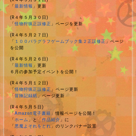
「
最新情報
」更新
(R４年５月３０日)
「
怪物狩猟正誤修正
」ページを更新
(R４年５月２７日)
「
１００パラグラフゲームブック集２正誤修正
」ページ
を公開
(R４年５月２６日)
「
最新情報
」更新
６月の参加予定イベントを公開！
(R４年５月１２日)
「
怪物狩猟正誤修正
」ページ更新
「
冒険記録紙
」ページ更新
(R４年５月５日)
「
Amazon電子書籍
」情報ページを公開！
「
ホーム
」と「
作品紹介
」に
「
悪魔よそれをとれ
」のリンクバナー設置