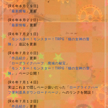
(R６年８月２９日)
「
最新情報
」更新
(R６年８月２２日)
「
最新情報
」更新
(R６年７月２１日)
「
モンスター！モンスター！TRPG『猫の女神の冒
険』
」追記を更新
(R６年７月２０日)
「
作品紹介
」更新
「
ローグライクハーフ 廃城の秘宝
」
「
モンスター！モンスター！TRPG『猫の女神の冒
険』
」ページ公開！
(R６年７月１４日)
実はこれまで隠しページ扱いだった「
ローグライクハー
フ便利道具ダウンロードページ
」へのリンクを開設！
(R６年７月１２日)
「
作品紹介
」更新