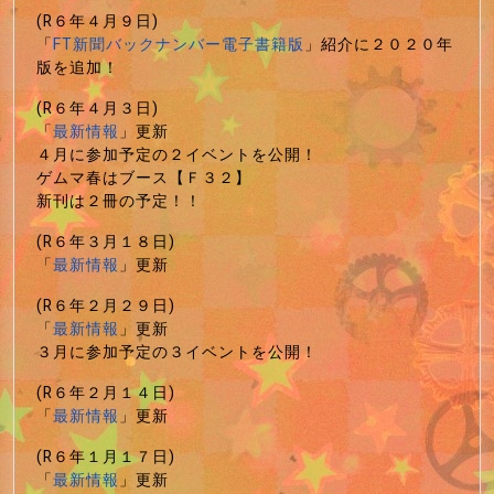
(R６年４月９日)
「
FT新聞バックナンバー電子書籍版
」紹介に２０２０年
版を追加！
(R６年４月３日)
「
最新情報
」更新
４月に参加予定の２イベントを公開！
ゲムマ春はブース【Ｆ３２】
新刊は２冊の予定！！
(R６年３月１８日)
「
最新情報
」更新
(R６年２月２９日)
「
最新情報
」更新
３月に参加予定の３イベントを公開！
(R６年２月１４日)
「
最新情報
」更新
(R６年１月１７日)
「
最新情報
」更新