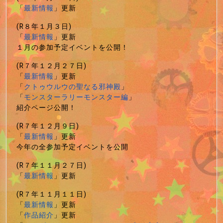
「
最新情報
」更新
(R８年１月３日)
「
最新情報
」更新
１月の参加予定イベントを公開！
(R７年１２月２７日)
「
最新情報
」更新
「
クトゥウルウの聖なる邪神殿
」
「
モンスターラリーモンスター編
」
紹介ページ公開！
(R７年１２月９日)
「
最新情報
」更新
今年の全参加予定イベントを公開
(R７年１１月２７日)
「
最新情報
」更新
(R７年１１月１１日)
「
最新情報
」更新
「
作品紹介
」更新