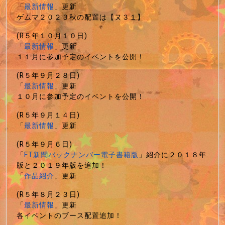
「
最新情報
」更新
ゲムマ２０２３秋の配置は【ヌ３１】
(R５年１０月１０日)
「
最新情報
」更新
１１月に参加予定のイベントを公開！
(R５年９月２８日)
「
最新情報
」更新
１０月に参加予定のイベントを公開！
(R５年９月１４日)
「
最新情報
」更新
(R５年９月６日)
「
FT新聞バックナンバー電子書籍版
」紹介に２０１８年
版と２０１９年版を追加！
「
作品紹介
」更新
(R５年８月２３日)
「
最新情報
」更新
各イベントのブース配置追加！