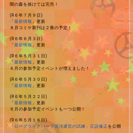
闇の森を抜けては完売！
(R６年７月９日)
「
最新情報
」更新
８月コミケ新刊は２冊の予定！
(R６年６月３日)
「
最新情報
」更新
(R６年５月３１日)
「
最新情報
」更新
６月の参加予定イベントが増えました！
(R６年５月３０日)
「
最新情報
」更新
(R６年５月２２日)
「
最新情報
」更新
６月の参加予定イベントも一つ公開！
(R６年５月１６日)
「ローグライクハーフ混沌迷宮の試練」正誤修正
を公開