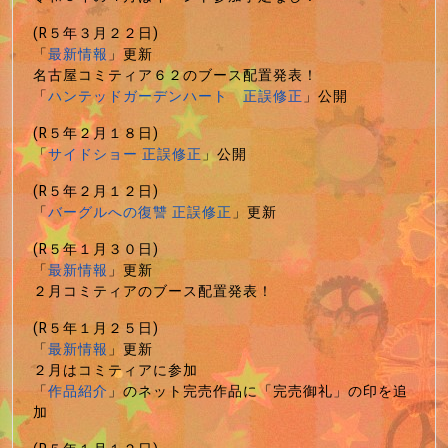
(R５年３月２２日)
「
最新情報
」更新
名古屋コミティア６２のブース配置発表！
「
ハンテッドガーデンハート 正誤修正
」公開
(R５年２月１８日)
「
サイドショー 正誤修正
」公開
(R５年２月１２日)
「
バーグルへの復讐 正誤修正
」更新
(R５年１月３０日)
「
最新情報
」更新
２月コミティアのブース配置発表！
(R５年１月２５日)
「
最新情報
」更新
２月はコミティアに参加
「
作品紹介
」のネット完売作品に「完売御礼」の印を追
加