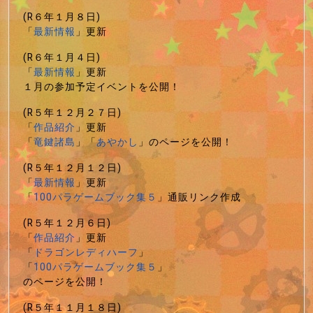
(R６年１月８日)
「
最新情報
」更新
(R６年１月４日)
「
最新情報
」更新
１月の参加予定イベントを公開！
(R５年１２月２７日)
「
作品紹介
」更新
「
竜鍵諸島
」「
あやかし
」のページを公開！
(R５年１２月１２日)
「
最新情報
」更新
「
100パラゲームブック集５
」通販リンク作成
(R５年１２月６日)
「
作品紹介
」更新
「
ドラゴンレディハーフ
」
「
100パラゲームブック集５
」
のページを公開！
(R５年１１月１８日)