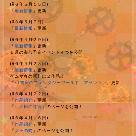
(R６年５月１５日)
「
最新情報
」更新
(R６年５月７日)
「
最新情報
」更新
(R６年４月２９日)
「
最新情報
」更新
５月の参加予定イベント４つを公開！
(R６年４月２３日)
「
最新情報
」更新
ゲムマ春の新刊は２作品！
「
FT書房のファンタジーワールド アランツァ
」更新
(R６年４月２２日)
「
作品紹介
」更新
「
巨大樹の迷宮
」のページを公開！
(R６年４月１６日)
「
作品紹介
」更新
「
女王の肉
」のページを公開！