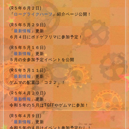
(R５年６月２日)
『
ローグライクハーフ
』紹介ページ公開！
(R５年５月２９日)
「
最新情報
」更新
６月４日にボドゲフリマに参加予定！
(R５年５月１６日)
「
最新情報
」更新
５月の全参加予定イベントを公開
(R５年５月１１日)
「
最新情報
」更新
ゲムマの配置は「コ２２」！
(R５年４月２０日)
「
最新情報
」更新
令和５年の５月はTGFFやゲムマに参加！
(R５年４月９日)
「
最新情報
」更新
令和５年の４月はイベント参加予定なし！