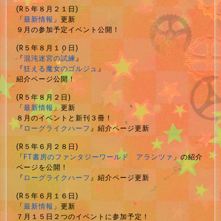
(R５年８月２１日)
「
最新情報
」更新
９月の参加予定イベント公開！
(R５年８月１０日)
『
混沌迷宮の試練
』
『
狂える魔女のゴルジュ
』
紹介ページ公開！
(R５年８月２日)
「
最新情報
」更新
８月のイベントと新刊３冊！
『
ローグライクハーフ
』紹介ページ更新
(R５年６月２８日)
「
FT書房のファンタジーワールド アランツァ
」の紹介
ページを公開！
『
ローグライクハーフ
』紹介ページ更新
(R５年６月１６日)
「
最新情報
」更新
７月１５日２つのイベントに参加予定！