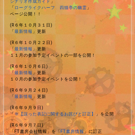
シナリオ作成ガイド
」
「
ローグライクハーフ 四猫亭の幽霊
」
ページ公開！！
(R６年１０月３１日)
「
最新情報
」更新
(R６年１０月２２日)
「
最新情報
」更新
１１月の参加予定イベントの一部を公開！
(R６年１０月６日)
「
最新情報
」更新
１０月の参加予定イベントを公開！
(R６年９月２４日)
「
最新情報
」更新
(R６年９月９日)
「
※【誤った表記に関するお詫びと訂正】
」を公開
(R６年９月７日)
「FT書房会社情報」を「
FT書房情報
」に訂正