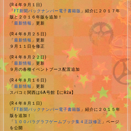
(R４年９月１日)
「
FT新聞バックナンバー電子書籍版
」紹介に２０１７年
版と２０１６年版を追加！
「
最新情報
」更新
(R４年８月２５日)
「
最新情報
」更新
９月１１日を修正
(R４年８月２２日)
「
最新情報
」更新
９月の各種イベントブース配置追加
(R４年８月１６日)
「
最新情報
」更新
スパコミ関西は6A号館【に82a】
(R４年８月１日)
「
FT新聞バックナンバー電子書籍版
」紹介に２０１５年
版を追加！
「
１００パラグラフゲームブック集４正誤修正
」ページ
を公開