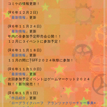
コミケの情報更新！
(R６年１２月２日)
「
最新情報
」更新
(R６年１１月２４日)
「
最新情報
」更新
年内の全参加予定即売会公開！！
１２月に３イベントに参加予定！
(R６年１１月１８日)
「
最新情報
」更新
１１月の間にTGFF２０２４秋祭に参加！
(R６年１１月１０日)
「
最新情報
」更新
次回参加予定イベントはゲームマーケット２０２４
秋！！新刊発売！！
(R６年１１月１日)
「
作品紹介
」更新
「
ローグライクハーフ アランツァクリーチャー事典×