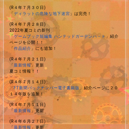
(R４年７月３０日)
「
ディラットの危険な地下迷宮
」は完売！
(R４年７月２８日)
2022年夏コミの新刊
「
ゲームブック短編集 ハンテッドガーデンハ－ト
」紹介
ページを公開！！
「
作品紹介
」にも追加！
(R４年７月２１日)
「
最新情報
」更新
夏コミ情報！！
(R４年７月１４日)
「
FT新聞バックナンバー電子書籍版
」紹介ページに２０
１４年版を追加！
(R４年７月１１日)
「
最新情報
」更新
(R４年６月２７日)
「
最新情報
」更新