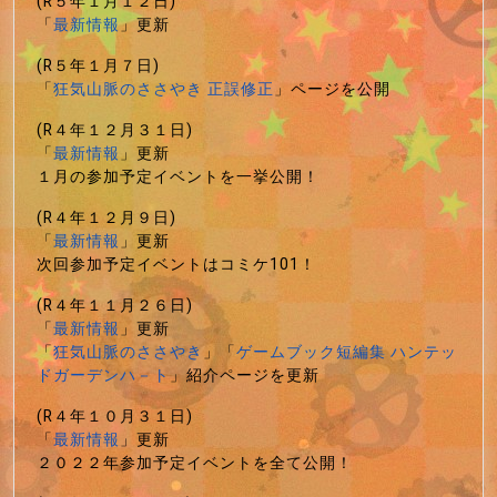
(R５年１月１２日)
「
最新情報
」更新
(R５年１月７日)
「
狂気山脈のささやき 正誤修正
」ページを公開
(R４年１２月３１日)
「
最新情報
」更新
１月の参加予定イベントを一挙公開！
(R４年１２月９日)
「
最新情報
」更新
次回参加予定イベントはコミケ101！
(R４年１１月２６日)
「
最新情報
」更新
「
狂気山脈のささやき
」「
ゲームブック短編集 ハンテッ
ドガーデンハ－ト
」紹介ページを更新
(R４年１０月３１日)
「
最新情報
」更新
２０２２年参加予定イベントを全て公開！