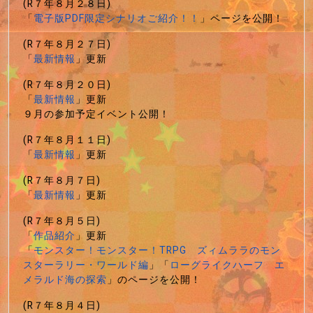
(R７年８月２８日)
「
電子版PDF限定シナリオご紹介！！
」ページを公開！
(R７年８月２７日)
「
最新情報
」更新
(R７年８月２０日)
「
最新情報
」更新
９月の参加予定イベント公開！
(R７年８月１１日)
「
最新情報
」更新
(R７年８月７日)
「
最新情報
」更新
(R７年８月５日)
「
作品紹介
」更新
「
モンスター！モンスター！TRPG ズィムララのモン
スターラリー・ワールド編
」「
ローグライクハーフ エ
メラルド海の探索
」のページを公開！
(R７年８月４日)