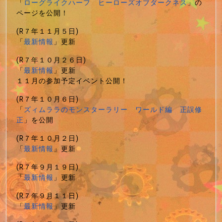
「
ローグライクハーフ ヒーローズオブダークネス
」の
ページを公開！
(R７年１１月５日)
「
最新情報
」更新
(R７年１０月２６日)
「
最新情報
」更新
１１月の参加予定イベント公開！
(R７年１０月６日)
「
ズィムララのモンスターラリー ワールド編 正誤修
正
」を公開
(R７年１０月２日)
「
最新情報
」更新
(R７年９月１９日)
「
最新情報
」更新
(R７年９月１１日)
「
最新情報
」更新