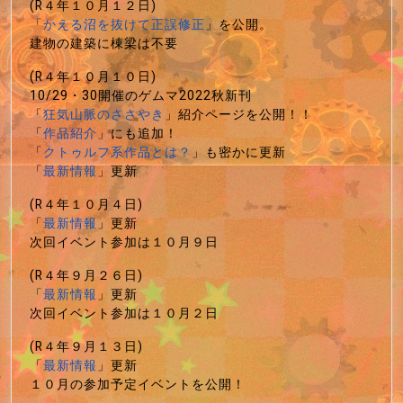
(R４年１０月１２日)
「
かえる沼を抜けて正誤修正
」を公開。
建物の建築に棟梁は不要
(R４年１０月１０日)
10/29・30開催のゲムマ2022秋新刊
「
狂気山脈のささやき
」紹介ページを公開！！
「
作品紹介
」にも追加！
「
クトゥルフ系作品とは？
」も密かに更新
「
最新情報
」更新
(R４年１０月４日)
「
最新情報
」更新
次回イベント参加は１０月９日
(R４年９月２６日)
「
最新情報
」更新
次回イベント参加は１０月２日
(R４年９月１３日)
「
最新情報
」更新
１０月の参加予定イベントを公開！