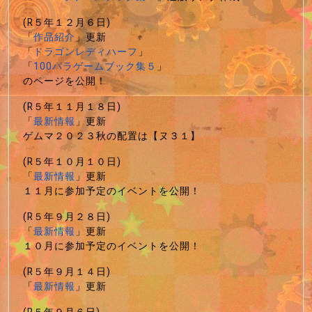
(R５年１２月６日)
「
作品紹介
」更新
「
ドラゴンレディハーフ
」
「
100パラゲームブック集５
」
のページを公開！
(R５年１１月１８日)
「
最新情報
」更新
ゲムマ２０２３秋の配置は【ヌ３１】
(R５年１０月１０日)
「
最新情報
」更新
１１月に参加予定のイベントを公開！
(R５年９月２８日)
「
最新情報
」更新
１０月に参加予定のイベントを公開！
(R５年９月１４日)
「
最新情報
」更新