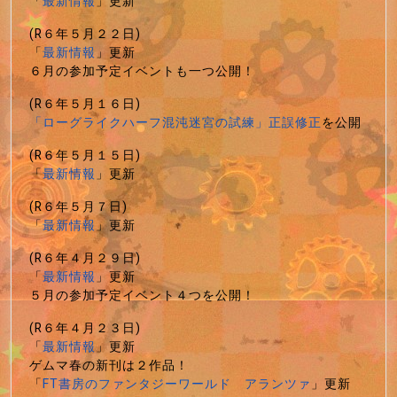
「
最新情報
」更新
(R６年５月２２日)
「
最新情報
」更新
６月の参加予定イベントも一つ公開！
(R６年５月１６日)
「ローグライクハーフ混沌迷宮の試練」正誤修正
を公開
(R６年５月１５日)
「
最新情報
」更新
(R６年５月７日)
「
最新情報
」更新
(R６年４月２９日)
「
最新情報
」更新
５月の参加予定イベント４つを公開！
(R６年４月２３日)
「
最新情報
」更新
ゲムマ春の新刊は２作品！
「
FT書房のファンタジーワールド アランツァ
」更新