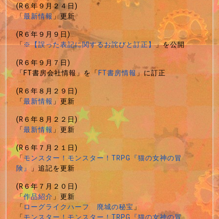
(R６年９月２４日)
「
最新情報
」更新
(R６年９月９日)
「
※【誤った表記に関するお詫びと訂正】
」を公開
(R６年９月７日)
「FT書房会社情報」を「
FT書房情報
」に訂正
(R６年８月２９日)
「
最新情報
」更新
(R６年８月２２日)
「
最新情報
」更新
(R６年７月２１日)
「
モンスター！モンスター！TRPG『猫の女神の冒
険』
」追記を更新
(R６年７月２０日)
「
作品紹介
」更新
「
ローグライクハーフ 廃城の秘宝
」
「
モンスター！モンスター！TRPG『猫の女神の冒