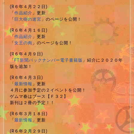
(R６年４月２２日)
「
作品紹介
」更新
「
巨大樹の迷宮
」のページを公開！
(R６年４月１６日)
「
作品紹介
」更新
「
女王の肉
」のページを公開！
(R６年４月９日)
「
FT新聞バックナンバー電子書籍版
」紹介に２０２０年
版を追加！
(R６年４月３日)
「
最新情報
」更新
４月に参加予定の２イベントを公開！
ゲムマ春はブース【Ｆ３２】
新刊は２冊の予定！！
(R６年３月１８日)
「
最新情報
」更新
(R６年２月２９日)