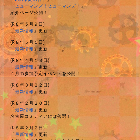
「
ヒューマンズ！ヒューマンズ！
」
紹介ページ公開！！
(R８年５月９日)
「
最新情報
」更新
(R８年５月１日)
「
最新情報
」更新
(R８年４月１３日)
「
最新情報
」更新
４月の参加予定イベントを公開！
(R８年３月２２日)
「
最新情報
」更新
(R８年２月２０日)
「
最新情報
」更新
名古屋コミティアには落選！
(R８年２月２日)
「
最新情報
」更新