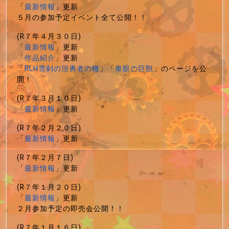
「
最新情報
」更新
５月の参加予定イベント全て公開！！
(R７年４月３０日)
「
最新情報
」更新
「
作品紹介
」更新
「
RLH雪剣の頂勇者の轍
」「
単眼の巨獣
」のページを公
開！
(R７年３月１０日)
「
最新情報
」更新
(R７年２月２０日)
「
最新情報
」更新
(R７年２月７日)
「
最新情報
」更新
(R７年１月２０日)
「
最新情報
」更新
２月参加予定の即売会公開！！
(R７年１月１６日)