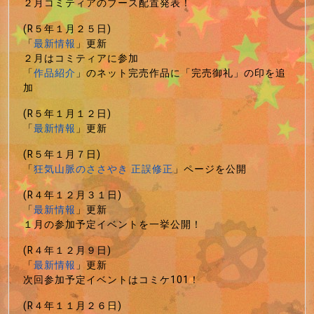
２月コミティアのブース配置発表！
(R５年１月２５日)
「
最新情報
」更新
２月はコミティアに参加
「
作品紹介
」のネット完売作品に「完売御礼」の印を追
加
(R５年１月１２日)
「
最新情報
」更新
(R５年１月７日)
「
狂気山脈のささやき 正誤修正
」ページを公開
(R４年１２月３１日)
「
最新情報
」更新
１月の参加予定イベントを一挙公開！
(R４年１２月９日)
「
最新情報
」更新
次回参加予定イベントはコミケ101！
(R４年１１月２６日)