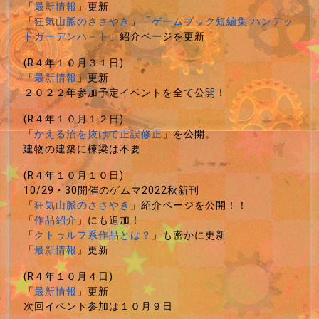
「
最新情報
」更新
「
狂気山脈のささやき
」「
ゲームブック短編集 ハンテッ
ドガーデンハ－ト
」紹介ページを更新
(R４年１０月３１日)
「
最新情報
」更新
２０２２年参加予定イベントを全て公開！
(R４年１０月１２日)
「
かえる沼を抜けて正誤修正
」を公開。
建物の建築に棟梁は不要
(R４年１０月１０日)
10/29・30開催のゲムマ2022秋新刊
「
狂気山脈のささやき
」紹介ページを公開！！
「
作品紹介
」にも追加！
「
クトゥルフ系作品とは？
」も密かに更新
「
最新情報
」更新
(R４年１０月４日)
「
最新情報
」更新
次回イベント参加は１０月９日