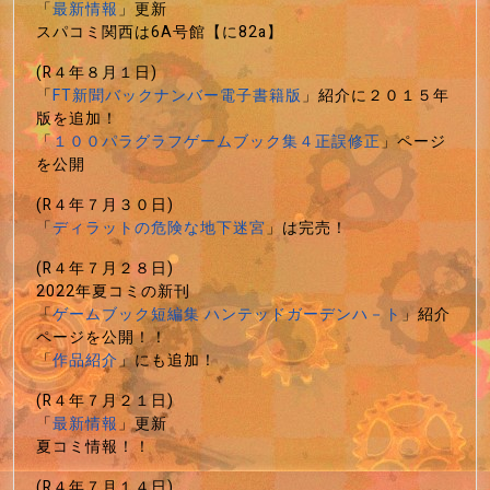
「
最新情報
」更新
スパコミ関西は6A号館【に82a】
(R４年８月１日)
「
FT新聞バックナンバー電子書籍版
」紹介に２０１５年
版を追加！
「
１００パラグラフゲームブック集４正誤修正
」ページ
を公開
(R４年７月３０日)
「
ディラットの危険な地下迷宮
」は完売！
(R４年７月２８日)
2022年夏コミの新刊
「
ゲームブック短編集 ハンテッドガーデンハ－ト
」紹介
ページを公開！！
「
作品紹介
」にも追加！
(R４年７月２１日)
「
最新情報
」更新
夏コミ情報！！
(R４年７月１４日)