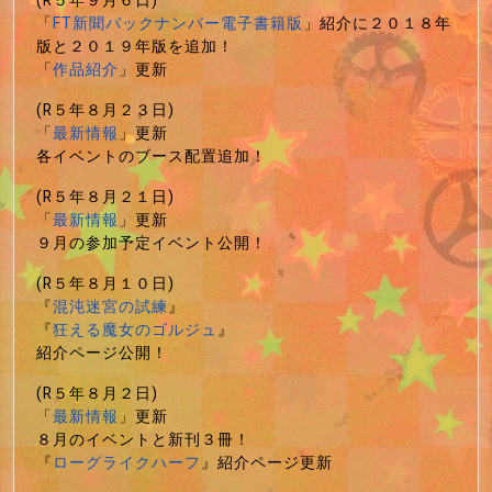
(R５年９月６日)
「
FT新聞バックナンバー電子書籍版
」紹介に２０１８年
版と２０１９年版を追加！
「
作品紹介
」更新
(R５年８月２３日)
「
最新情報
」更新
各イベントのブース配置追加！
(R５年８月２１日)
「
最新情報
」更新
９月の参加予定イベント公開！
(R５年８月１０日)
『
混沌迷宮の試練
』
『
狂える魔女のゴルジュ
』
紹介ページ公開！
(R５年８月２日)
「
最新情報
」更新
８月のイベントと新刊３冊！
『
ローグライクハーフ
』紹介ページ更新