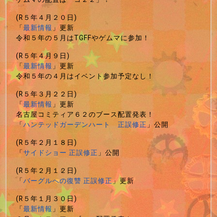
(R５年４月２０日)
「
最新情報
」更新
令和５年の５月はTGFFやゲムマに参加！
(R５年４月９日)
「
最新情報
」更新
令和５年の４月はイベント参加予定なし！
(R５年３月２２日)
「
最新情報
」更新
名古屋コミティア６２のブース配置発表！
「
ハンテッドガーデンハート 正誤修正
」公開
(R５年２月１８日)
「
サイドショー 正誤修正
」公開
(R５年２月１２日)
「
バーグルへの復讐 正誤修正
」更新
(R５年１月３０日)
「
最新情報
」更新