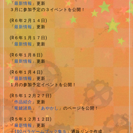
「
最新情報
」更新
３月に参加予定の３イベントを公開！
(R６年２月１４日)
「
最新情報
」更新
(R６年１月１７日)
「
最新情報
」更新
(R６年１月８日)
「
最新情報
」更新
(R６年１月４日)
「
最新情報
」更新
１月の参加予定イベントを公開！
(R５年１２月２７日)
「
作品紹介
」更新
「
竜鍵諸島
」「
あやかし
」のページを公開！
(R５年１２月１２日)
「
最新情報
」更新
「
100パラゲームブック集５
」通販リンク作成