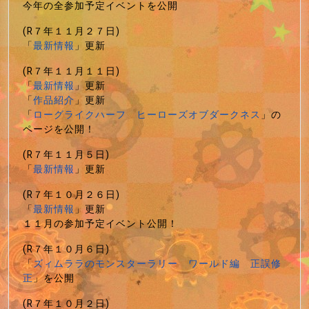
今年の全参加予定イベントを公開
(R７年１１月２７日)
「
最新情報
」更新
(R７年１１月１１日)
「
最新情報
」更新
「
作品紹介
」更新
「
ローグライクハーフ ヒーローズオブダークネス
」の
ページを公開！
(R７年１１月５日)
「
最新情報
」更新
(R７年１０月２６日)
「
最新情報
」更新
１１月の参加予定イベント公開！
(R７年１０月６日)
「
ズィムララのモンスターラリー ワールド編 正誤修
正
」を公開
(R７年１０月２日)