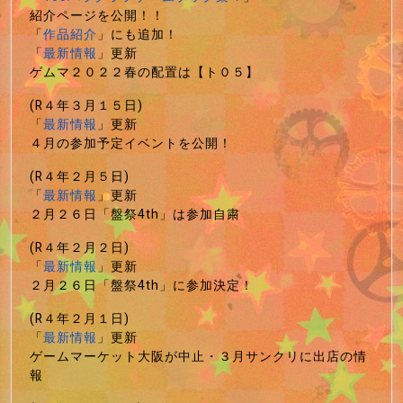
紹介ページを公開！！
「
作品紹介
」にも追加！
「
最新情報
」更新
ゲムマ２０２２春の配置は【ト０５】
(R４年３月１５日)
「
最新情報
」更新
４月の参加予定イベントを公開！
(R４年２月５日)
「
最新情報
」更新
２月２６日「盤祭4th」は参加自粛
(R４年２月２日)
「
最新情報
」更新
２月２６日「盤祭4th」に参加決定！
(R４年２月１日)
「
最新情報
」更新
ゲームマーケット大阪が中止・３月サンクリに出店の情
報