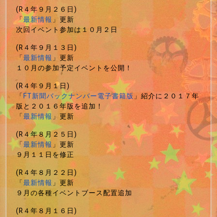
(R４年９月２６日)
「
最新情報
」更新
次回イベント参加は１０月２日
(R４年９月１３日)
「
最新情報
」更新
１０月の参加予定イベントを公開！
(R４年９月１日)
「
FT新聞バックナンバー電子書籍版
」紹介に２０１７年
版と２０１６年版を追加！
「
最新情報
」更新
(R４年８月２５日)
「
最新情報
」更新
９月１１日を修正
(R４年８月２２日)
「
最新情報
」更新
９月の各種イベントブース配置追加
(R４年８月１６日)