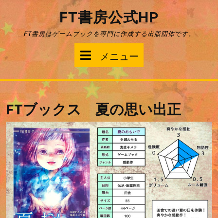
コ
FT書房公式HP
ン
テ
FT書房はゲームブックを専門に作成する出版団体です。
ン
ツ
メ
メニュー
へ
ス
ニ
キ
ッ
ュ
プ
FTブックス 夏の思い出正
ー