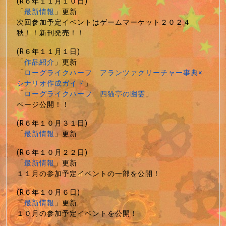
(R６年１１月１０日)
「
最新情報
」更新
次回参加予定イベントはゲームマーケット２０２４
秋！！新刊発売！！
(R６年１１月１日)
「
作品紹介
」更新
「
ローグライクハーフ アランツァクリーチャー事典×
シナリオ作成ガイド
」
「
ローグライクハーフ 四猫亭の幽霊
」
ページ公開！！
(R６年１０月３１日)
「
最新情報
」更新
(R６年１０月２２日)
「
最新情報
」更新
１１月の参加予定イベントの一部を公開！
(R６年１０月６日)
「
最新情報
」更新
１０月の参加予定イベントを公開！