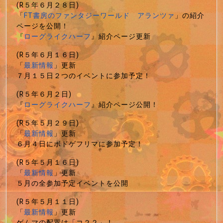
(R５年６月２８日)
「
FT書房のファンタジーワールド アランツァ
」の紹介
ページを公開！
『
ローグライクハーフ
』紹介ページ更新
(R５年６月１６日)
「
最新情報
」更新
７月１５日２つのイベントに参加予定！
(R５年６月２日)
『
ローグライクハーフ
』紹介ページ公開！
(R５年５月２９日)
「
最新情報
」更新
６月４日にボドゲフリマに参加予定！
(R５年５月１６日)
「
最新情報
」更新
５月の全参加予定イベントを公開
(R５年５月１１日)
「
最新情報
」更新
ゲムマの配置は「コ２２」！