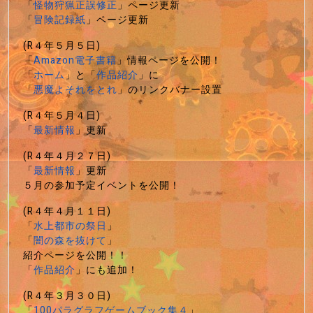
「
怪物狩猟正誤修正
」ページ更新
「
冒険記録紙
」ページ更新
(R４年５月５日)
「
Amazon電子書籍
」情報ページを公開！
「
ホーム
」と「
作品紹介
」に
「
悪魔よそれをとれ
」のリンクバナー設置
(R４年５月４日)
「
最新情報
」更新
(R４年４月２７日)
「
最新情報
」更新
５月の参加予定イベントを公開！
(R４年４月１１日)
「
水上都市の祭日
」
「
闇の森を抜けて
」
紹介ページを公開！！
「
作品紹介
」にも追加！
(R４年３月３０日)
「
100パラグラフゲームブック集４
」