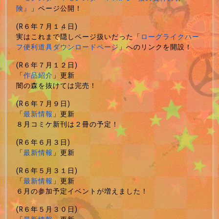
険』
」ページ公開！
(R６年７月１４日)
実はこれまで隠しページ扱いだった「
ローグライクハー
フ便利道具ダウンロードページ
」へのリンクを開設！
(R６年７月１２日)
「
作品紹介
」更新
闇の森を抜けては完売！
(R６年７月９日)
「
最新情報
」更新
８月コミケ新刊は２冊の予定！
(R６年６月３日)
「
最新情報
」更新
(R６年５月３１日)
「
最新情報
」更新
６月の参加予定イベントが増えました！
(R６年５月３０日)