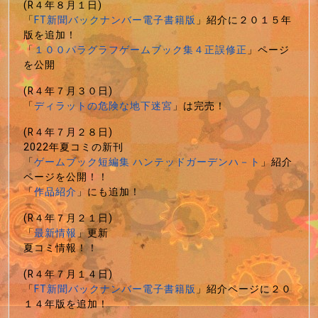
(R４年８月１日)
「
FT新聞バックナンバー電子書籍版
」紹介に２０１５年
版を追加！
「
１００パラグラフゲームブック集４正誤修正
」ページ
を公開
(R４年７月３０日)
「
ディラットの危険な地下迷宮
」は完売！
(R４年７月２８日)
2022年夏コミの新刊
「
ゲームブック短編集 ハンテッドガーデンハ－ト
」紹介
ページを公開！！
「
作品紹介
」にも追加！
(R４年７月２１日)
「
最新情報
」更新
夏コミ情報！！
(R４年７月１４日)
「
FT新聞バックナンバー電子書籍版
」紹介ページに２０
１４年版を追加！