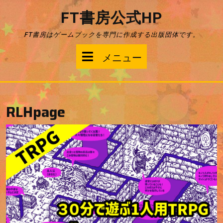
コ
FT書房公式HP
ン
テ
FT書房はゲームブックを専門に作成する出版団体です。
ン
ツ
メ
メニュー
へ
ス
ニ
キ
ッ
ュ
プ
RLHpage
ー