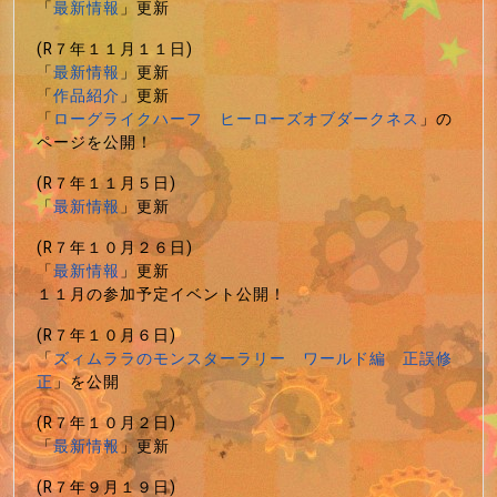
「
最新情報
」更新
(R７年１１月１１日)
「
最新情報
」更新
「
作品紹介
」更新
「
ローグライクハーフ ヒーローズオブダークネス
」の
ページを公開！
(R７年１１月５日)
「
最新情報
」更新
(R７年１０月２６日)
「
最新情報
」更新
１１月の参加予定イベント公開！
(R７年１０月６日)
「
ズィムララのモンスターラリー ワールド編 正誤修
正
」を公開
(R７年１０月２日)
「
最新情報
」更新
(R７年９月１９日)