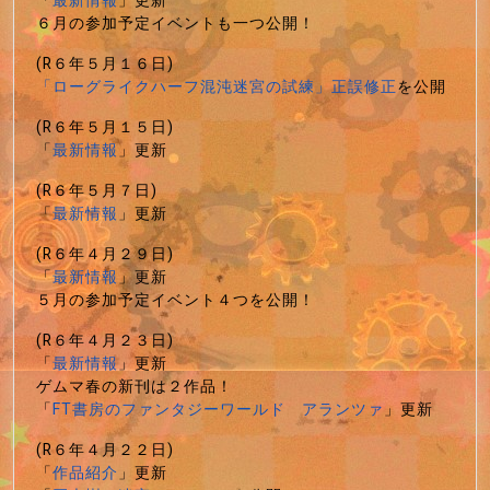
「
最新情報
」更新
６月の参加予定イベントも一つ公開！
(R６年５月１６日)
「ローグライクハーフ混沌迷宮の試練」正誤修正
を公開
(R６年５月１５日)
「
最新情報
」更新
(R６年５月７日)
「
最新情報
」更新
(R６年４月２９日)
「
最新情報
」更新
５月の参加予定イベント４つを公開！
(R６年４月２３日)
「
最新情報
」更新
ゲムマ春の新刊は２作品！
「
FT書房のファンタジーワールド アランツァ
」更新
(R６年４月２２日)
「
作品紹介
」更新