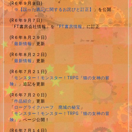
(R６年９月９日)
「
※【誤った表記に関するお詫びと訂正】
」を公開
(R６年９月７日)
「FT書房会社情報」を「
FT書房情報
」に訂正
(R６年８月２９日)
「
最新情報
」更新
(R６年８月２２日)
「
最新情報
」更新
(R６年７月２１日)
「
モンスター！モンスター！TRPG『猫の女神の冒
険』
」追記を更新
(R６年７月２０日)
「
作品紹介
」更新
「
ローグライクハーフ 廃城の秘宝
」
「
モンスター！モンスター！TRPG『猫の女神の冒
険』
」ページ公開！
(R６年７月１４日)