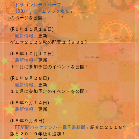
「
ドラゴンレディハーフ
」
「
100パラゲームブック集５
」
のページを公開！
(R５年１１月１８日)
「
最新情報
」更新
ゲムマ２０２３秋の配置は【ヌ３１】
(R５年１０月１０日)
「
最新情報
」更新
１１月に参加予定のイベントを公開！
(R５年９月２８日)
「
最新情報
」更新
１０月に参加予定のイベントを公開！
(R５年９月１４日)
「
最新情報
」更新
(R５年９月６日)
「
FT新聞バックナンバー電子書籍版
」紹介に２０１８年
版と２０１９年版を追加！