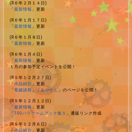
(R６年２月１４日)
「
最新情報
」更新
(R６年１月１７日)
「
最新情報
」更新
(R６年１月８日)
「
最新情報
」更新
(R６年１月４日)
「
最新情報
」更新
１月の参加予定イベントを公開！
(R５年１２月２７日)
「
作品紹介
」更新
「
竜鍵諸島
」「
あやかし
」のページを公開！
(R５年１２月１２日)
「
最新情報
」更新
「
100パラゲームブック集５
」通販リンク作成
(R５年１２月６日)
「
作品紹介
」更新