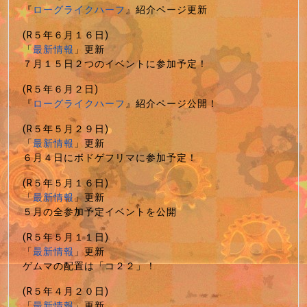
『
ローグライクハーフ
』紹介ページ更新
(R５年６月１６日)
「
最新情報
」更新
７月１５日２つのイベントに参加予定！
(R５年６月２日)
『
ローグライクハーフ
』紹介ページ公開！
(R５年５月２９日)
「
最新情報
」更新
６月４日にボドゲフリマに参加予定！
(R５年５月１６日)
「
最新情報
」更新
５月の全参加予定イベントを公開
(R５年５月１１日)
「
最新情報
」更新
ゲムマの配置は「コ２２」！
(R５年４月２０日)
「
最新情報
」更新