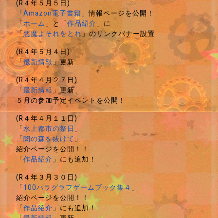
(R４年５月５日)
「
Amazon電子書籍
」情報ページを公開！
「
ホーム
」と「
作品紹介
」に
「
悪魔よそれをとれ
」のリンクバナー設置
(R４年５月４日)
「
最新情報
」更新
(R４年４月２７日)
「
最新情報
」更新
５月の参加予定イベントを公開！
(R４年４月１１日)
「
水上都市の祭日
」
「
闇の森を抜けて
」
紹介ページを公開！！
「
作品紹介
」にも追加！
(R４年３月３０日)
「
100パラグラフゲームブック集４
」
紹介ページを公開！！
「
作品紹介
」にも追加！