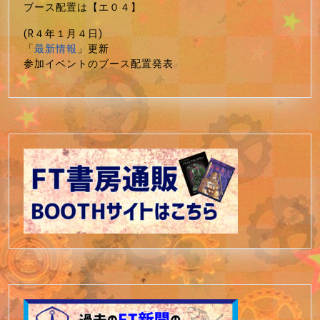
ブース配置は【エ０４】
(R４年１月４日)
「
最新情報
」更新
参加イベントのブース配置発表