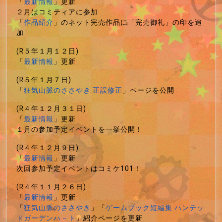
「
最新情報
」更新
２月はコミティアに参加
「
作品紹介
」のネット完売作品に「完売御礼」の印を追
加
(R５年１月１２日)
「
最新情報
」更新
(R５年１月７日)
「
狂気山脈のささやき 正誤修正
」ページを公開
(R４年１２月３１日)
「
最新情報
」更新
１月の参加予定イベントを一挙公開！
(R４年１２月９日)
「
最新情報
」更新
次回参加予定イベントはコミケ101！
(R４年１１月２６日)
「
最新情報
」更新
「
狂気山脈のささやき
」「
ゲームブック短編集 ハンテッ
ドガーデンハ－ト
」紹介ページを更新