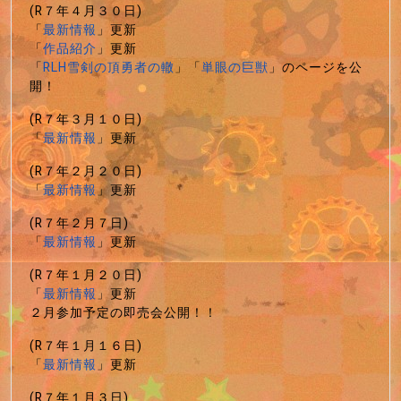
(R７年４月３０日)
「
最新情報
」更新
「
作品紹介
」更新
「
RLH雪剣の頂勇者の轍
」「
単眼の巨獣
」のページを公
開！
(R７年３月１０日)
「
最新情報
」更新
(R７年２月２０日)
「
最新情報
」更新
(R７年２月７日)
「
最新情報
」更新
(R７年１月２０日)
「
最新情報
」更新
２月参加予定の即売会公開！！
(R７年１月１６日)
「
最新情報
」更新
(R７年１月３日)