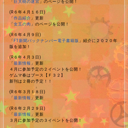
「
巨大樹の迷宮
」のページを公開！
(R６年４月１６日)
「
作品紹介
」更新
「
女王の肉
」のページを公開！
(R６年４月９日)
「
FT新聞バックナンバー電子書籍版
」紹介に２０２０年
版を追加！
(R６年４月３日)
「
最新情報
」更新
４月に参加予定の２イベントを公開！
ゲムマ春はブース【Ｆ３２】
新刊は２冊の予定！！
(R６年３月１８日)
「
最新情報
」更新
(R６年２月２９日)
「
最新情報
」更新
３月に参加予定の３イベントを公開！