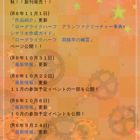
秋！！新刊発売！！
(R６年１１月１日)
「
作品紹介
」更新
「
ローグライクハーフ アランツァクリーチャー事典×
シナリオ作成ガイド
」
「
ローグライクハーフ 四猫亭の幽霊
」
ページ公開！！
(R６年１０月３１日)
「
最新情報
」更新
(R６年１０月２２日)
「
最新情報
」更新
１１月の参加予定イベントの一部を公開！
(R６年１０月６日)
「
最新情報
」更新
１０月の参加予定イベントを公開！
(R６年９月２４日)
「
最新情報
」更新