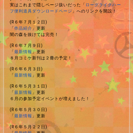
実はこれまで隠しページ扱いだった「
ローグライクハー
フ便利道具ダウンロードページ
」へのリンクを開設！
(R６年７月１２日)
「
作品紹介
」更新
闇の森を抜けては完売！
(R６年７月９日)
「
最新情報
」更新
８月コミケ新刊は２冊の予定！
(R６年６月３日)
「
最新情報
」更新
(R６年５月３１日)
「
最新情報
」更新
６月の参加予定イベントが増えました！
(R６年５月３０日)
「
最新情報
」更新
(R６年５月２２日)