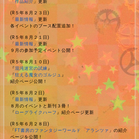
「
作品紹介
」更新
(R５年８月２３日)
「
最新情報
」更新
各イベントのブース配置追加！
(R５年８月２１日)
「
最新情報
」更新
９月の参加予定イベント公開！
(R５年８月１０日)
『
混沌迷宮の試練
』
『
狂える魔女のゴルジュ
』
紹介ページ公開！
(R５年８月２日)
「
最新情報
」更新
８月のイベントと新刊３冊！
『
ローグライクハーフ
』紹介ページ更新
(R５年６月２８日)
「
FT書房のファンタジーワールド アランツァ
」の紹介
ページを公開！