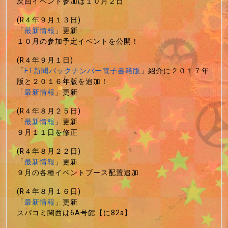
次回イベント参加は１０月２日
(R４年９月１３日)
「
最新情報
」更新
１０月の参加予定イベントを公開！
(R４年９月１日)
「
FT新聞バックナンバー電子書籍版
」紹介に２０１７年
版と２０１６年版を追加！
「
最新情報
」更新
(R４年８月２５日)
「
最新情報
」更新
９月１１日を修正
(R４年８月２２日)
「
最新情報
」更新
９月の各種イベントブース配置追加
(R４年８月１６日)
「
最新情報
」更新
スパコミ関西は6A号館【に82a】