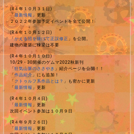
(R４年１０月３１日)
「
最新情報
」更新
２０２２年参加予定イベントを全て公開！
(R４年１０月１２日)
「
かえる沼を抜けて正誤修正
」を公開。
建物の建築に棟梁は不要
(R４年１０月１０日)
10/29・30開催のゲムマ2022秋新刊
「
狂気山脈のささやき
」紹介ページを公開！！
「
作品紹介
」にも追加！
「
クトゥルフ系作品とは？
」も密かに更新
「
最新情報
」更新
(R４年１０月４日)
「
最新情報
」更新
次回イベント参加は１０月９日
(R４年９月２６日)
「
最新情報
」更新