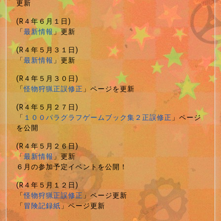
更新
(R４年６月１日)
「
最新情報
」更新
(R４年５月３１日)
「
最新情報
」更新
(R４年５月３０日)
「
怪物狩猟正誤修正
」ページを更新
(R４年５月２７日)
「
１００パラグラフゲームブック集２正誤修正
」ページ
を公開
(R４年５月２６日)
「
最新情報
」更新
６月の参加予定イベントを公開！
(R４年５月１２日)
「
怪物狩猟正誤修正
」ページ更新
「
冒険記録紙
」ページ更新