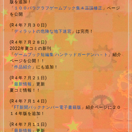
版を追加！
「
１００パラグラフゲームブック集４正誤修正
」ページ
を公開
(R４年７月３０日)
「
ディラットの危険な地下迷宮
」は完売！
(R４年７月２８日)
2022年夏コミの新刊
「
ゲームブック短編集 ハンテッドガーデンハ－ト
」紹介
ページを公開！！
「
作品紹介
」にも追加！
(R４年７月２１日)
「
最新情報
」更新
夏コミ情報！！
(R４年７月１４日)
「
FT新聞バックナンバー電子書籍版
」紹介ページに２０
１４年版を追加！
(R４年７月１１日)
「
最新情報
」更新