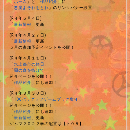
「
ホーム
」と「
作品紹介
」に
「
悪魔よそれをとれ
」のリンクバナー設置
(R４年５月４日)
「
最新情報
」更新
(R４年４月２７日)
「
最新情報
」更新
５月の参加予定イベントを公開！
(R４年４月１１日)
「
水上都市の祭日
」
「
闇の森を抜けて
」
紹介ページを公開！！
「
作品紹介
」にも追加！
(R４年３月３０日)
「
100パラグラフゲームブック集４
」
紹介ページを公開！！
「
作品紹介
」にも追加！
「
最新情報
」更新
ゲムマ２０２２春の配置は【ト０５】