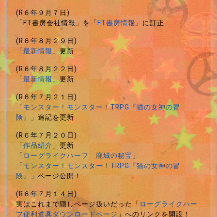
(R６年９月７日)
「FT書房会社情報」を「
FT書房情報
」に訂正
(R６年８月２９日)
「
最新情報
」更新
(R６年８月２２日)
「
最新情報
」更新
(R６年７月２１日)
「
モンスター！モンスター！TRPG『猫の女神の冒
険』
」追記を更新
(R６年７月２０日)
「
作品紹介
」更新
「
ローグライクハーフ 廃城の秘宝
」
「
モンスター！モンスター！TRPG『猫の女神の冒
険』
」ページ公開！
(R６年７月１４日)
実はこれまで隠しページ扱いだった「
ローグライクハー
フ便利道具ダウンロードページ
」へのリンクを開設！