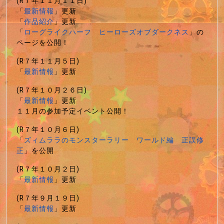
(R７年１１月１１日)
「
最新情報
」更新
「
作品紹介
」更新
「
ローグライクハーフ ヒーローズオブダークネス
」の
ページを公開！
(R７年１１月５日)
「
最新情報
」更新
(R７年１０月２６日)
「
最新情報
」更新
１１月の参加予定イベント公開！
(R７年１０月６日)
「
ズィムララのモンスターラリー ワールド編 正誤修
正
」を公開
(R７年１０月２日)
「
最新情報
」更新
(R７年９月１９日)
「
最新情報
」更新