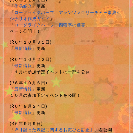
(R６年１１月１日)
「
作品紹介
」更新
「
ローグライクハーフ アランツァクリーチャー事典×
シナリオ作成ガイド
」
「
ローグライクハーフ 四猫亭の幽霊
」
ページ公開！！
(R６年１０月３１日)
「
最新情報
」更新
(R６年１０月２２日)
「
最新情報
」更新
１１月の参加予定イベントの一部を公開！
(R６年１０月６日)
「
最新情報
」更新
１０月の参加予定イベントを公開！
(R６年９月２４日)
「
最新情報
」更新
(R６年９月９日)
「
※【誤った表記に関するお詫びと訂正】
」を公開