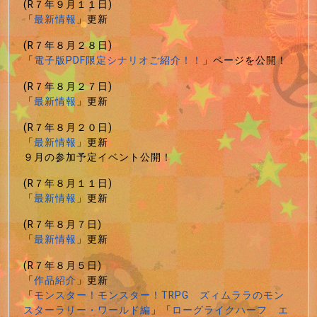
(R７年９月１１日)
「
最新情報
」更新
(R７年８月２８日)
「
電子版PDF限定シナリオご紹介！！
」ページを公開！
(R７年８月２７日)
「
最新情報
」更新
(R７年８月２０日)
「
最新情報
」更新
９月の参加予定イベント公開！
(R７年８月１１日)
「
最新情報
」更新
(R７年８月７日)
「
最新情報
」更新
(R７年８月５日)
「
作品紹介
」更新
「
モンスター！モンスター！TRPG ズィムララのモン
スターラリー・ワールド編
」「
ローグライクハーフ エ