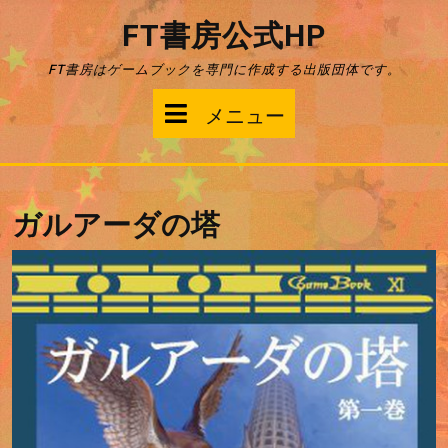
コ
FT書房公式HP
ン
テ
FT書房はゲームブックを専門に作成する出版団体です。
ン
ツ
メ
メニュー
へ
ス
ニ
キ
ッ
ュ
プ
ガルアーダの塔
ー