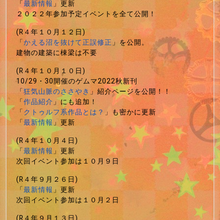
「
最新情報
」更新
２０２２年参加予定イベントを全て公開！
(R４年１０月１２日)
「
かえる沼を抜けて正誤修正
」を公開。
建物の建築に棟梁は不要
(R４年１０月１０日)
10/29・30開催のゲムマ2022秋新刊
「
狂気山脈のささやき
」紹介ページを公開！！
「
作品紹介
」にも追加！
「
クトゥルフ系作品とは？
」も密かに更新
「
最新情報
」更新
(R４年１０月４日)
「
最新情報
」更新
次回イベント参加は１０月９日
(R４年９月２６日)
「
最新情報
」更新
次回イベント参加は１０月２日
(R４年９月１３日)