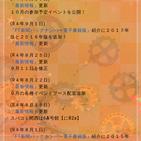
「
最新情報
」更新
１０月の参加予定イベントを公開！
(R４年９月１日)
「
FT新聞バックナンバー電子書籍版
」紹介に２０１７年
版と２０１６年版を追加！
「
最新情報
」更新
(R４年８月２５日)
「
最新情報
」更新
９月１１日を修正
(R４年８月２２日)
「
最新情報
」更新
９月の各種イベントブース配置追加
(R４年８月１６日)
「
最新情報
」更新
スパコミ関西は6A号館【に82a】
(R４年８月１日)
「
FT新聞バックナンバー電子書籍版
」紹介に２０１５年