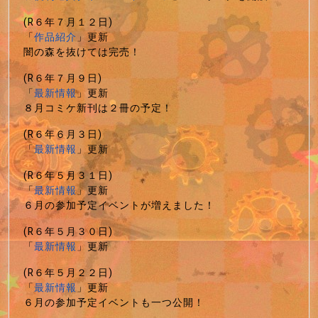
(R６年７月１２日)
「
作品紹介
」更新
闇の森を抜けては完売！
(R６年７月９日)
「
最新情報
」更新
８月コミケ新刊は２冊の予定！
(R６年６月３日)
「
最新情報
」更新
(R６年５月３１日)
「
最新情報
」更新
６月の参加予定イベントが増えました！
(R６年５月３０日)
「
最新情報
」更新
(R６年５月２２日)
「
最新情報
」更新
６月の参加予定イベントも一つ公開！