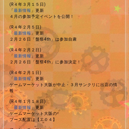
(R４年３月１５日)
「
最新情報
」更新
４月の参加予定イベントを公開！
(R４年２月５日)
「
最新情報
」更新
２月２６日「盤祭4th」は参加自粛
(R４年２月２日)
「
最新情報
」更新
２月２６日「盤祭4th」に参加決定！
(R４年２月１日)
「
最新情報
」更新
ゲームマーケット大阪が中止・３月サンクリに出店の情
報
(R４年１月１８日)
「
最新情報
」更新
ゲームマーケット大阪の
ブース配置は【エ０４】