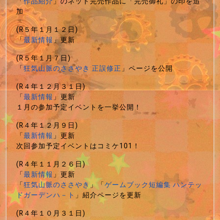
「
作品紹介
」のネット完売作品に「完売御礼」の印を追
加
(R５年１月１２日)
「
最新情報
」更新
(R５年１月７日)
「
狂気山脈のささやき 正誤修正
」ページを公開
(R４年１２月３１日)
「
最新情報
」更新
１月の参加予定イベントを一挙公開！
(R４年１２月９日)
「
最新情報
」更新
次回参加予定イベントはコミケ101！
(R４年１１月２６日)
「
最新情報
」更新
「
狂気山脈のささやき
」「
ゲームブック短編集 ハンテッ
ドガーデンハ－ト
」紹介ページを更新
(R４年１０月３１日)