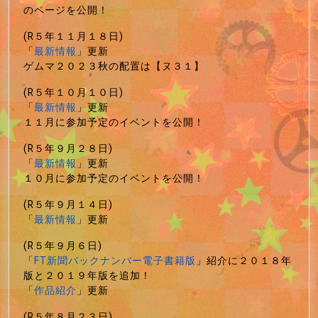
のページを公開！
(R５年１１月１８日)
「
最新情報
」更新
ゲムマ２０２３秋の配置は【ヌ３１】
(R５年１０月１０日)
「
最新情報
」更新
１１月に参加予定のイベントを公開！
(R５年９月２８日)
「
最新情報
」更新
１０月に参加予定のイベントを公開！
(R５年９月１４日)
「
最新情報
」更新
(R５年９月６日)
「
FT新聞バックナンバー電子書籍版
」紹介に２０１８年
版と２０１９年版を追加！
「
作品紹介
」更新
(R５年８月２３日)