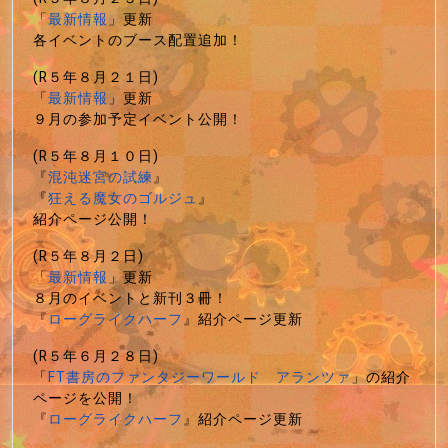
「
最新情報
」更新
各イベントのブース配置追加！
(R５年８月２１日)
「
最新情報
」更新
９月の参加予定イベント公開！
(R５年８月１０日)
『
混沌迷宮の試練
』
『
狂える魔女のゴルジュ
』
紹介ページ公開！
(R５年８月２日)
「
最新情報
」更新
８月のイベントと新刊３冊！
『
ローグライクハーフ
』紹介ページ更新
(R５年６月２８日)
「
FT書房のファンタジーワールド アランツァ
」の紹介
ページを公開！
『
ローグライクハーフ
』紹介ページ更新