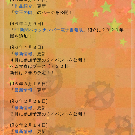
「
作品紹介
」更新
「
女王の肉
」のページを公開！
(R６年４月９日)
「
FT新聞バックナンバー電子書籍版
」紹介に２０２０年
版を追加！
(R６年４月３日)
「
最新情報
」更新
４月に参加予定の２イベントを公開！
ゲムマ春はブース【Ｆ３２】
新刊は２冊の予定！！
(R６年３月１８日)
「
最新情報
」更新
(R６年２月２９日)
「
最新情報
」更新
３月に参加予定の３イベントを公開！
(R６年２月１４日)
「
最新情報
」更新