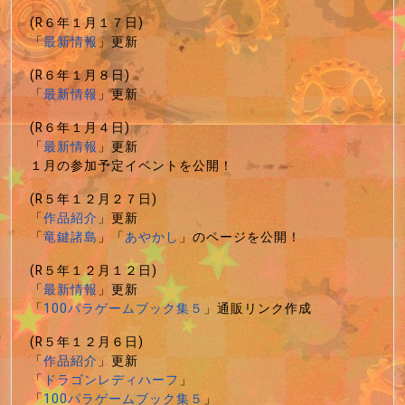
(R６年１月１７日)
「
最新情報
」更新
(R６年１月８日)
「
最新情報
」更新
(R６年１月４日)
「
最新情報
」更新
１月の参加予定イベントを公開！
(R５年１２月２７日)
「
作品紹介
」更新
「
竜鍵諸島
」「
あやかし
」のページを公開！
(R５年１２月１２日)
「
最新情報
」更新
「
100パラゲームブック集５
」通販リンク作成
(R５年１２月６日)
「
作品紹介
」更新
「
ドラゴンレディハーフ
」
「
100パラゲームブック集５
」