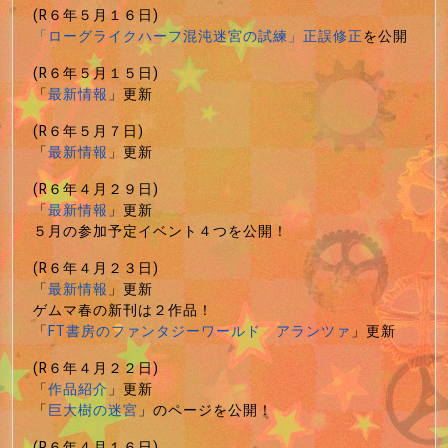
(R６年５月１６日)
「ローグライクハーフ混沌迷宮の試練」正誤修正
を公開
(R６年５月１５日)
「
最新情報
」更新
(R６年５月７日)
「
最新情報
」更新
(R６年４月２９日)
「
最新情報
」更新
５月の参加予定イベント４つを公開！
(R６年４月２３日)
「
最新情報
」更新
ゲムマ春の新刊は２作品！
「
FT書房のファンタジーワールド アランツァ
」更新
(R６年４月２２日)
「
作品紹介
」更新
「
巨大樹の迷宮
」のページを公開！
(R６年４月１６日)