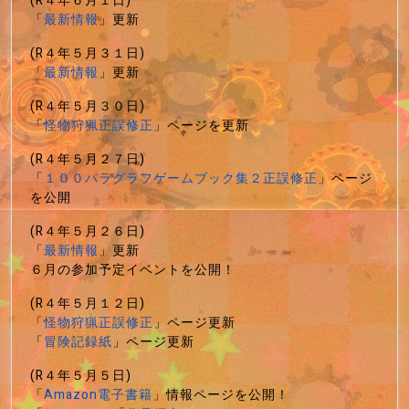
(R４年６月１日)
「
最新情報
」更新
(R４年５月３１日)
「
最新情報
」更新
(R４年５月３０日)
「
怪物狩猟正誤修正
」ページを更新
(R４年５月２７日)
「
１００パラグラフゲームブック集２正誤修正
」ページ
を公開
(R４年５月２６日)
「
最新情報
」更新
６月の参加予定イベントを公開！
(R４年５月１２日)
「
怪物狩猟正誤修正
」ページ更新
「
冒険記録紙
」ページ更新
(R４年５月５日)
「
Amazon電子書籍
」情報ページを公開！