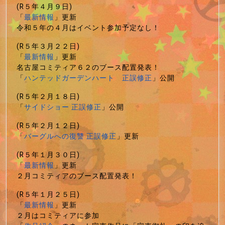
(R５年４月９日)
「
最新情報
」更新
令和５年の４月はイベント参加予定なし！
(R５年３月２２日)
「
最新情報
」更新
名古屋コミティア６２のブース配置発表！
「
ハンテッドガーデンハート 正誤修正
」公開
(R５年２月１８日)
「
サイドショー 正誤修正
」公開
(R５年２月１２日)
「
バーグルへの復讐 正誤修正
」更新
(R５年１月３０日)
「
最新情報
」更新
２月コミティアのブース配置発表！
(R５年１月２５日)
「
最新情報
」更新
２月はコミティアに参加