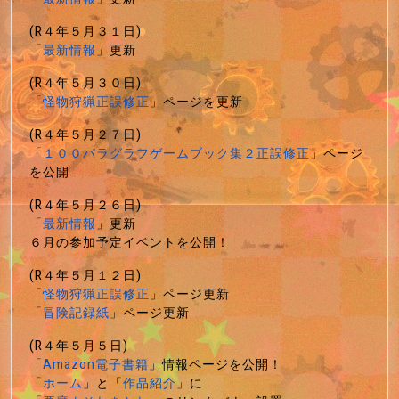
(R４年５月３１日)
「
最新情報
」更新
(R４年５月３０日)
「
怪物狩猟正誤修正
」ページを更新
(R４年５月２７日)
「
１００パラグラフゲームブック集２正誤修正
」ページ
を公開
(R４年５月２６日)
「
最新情報
」更新
６月の参加予定イベントを公開！
(R４年５月１２日)
「
怪物狩猟正誤修正
」ページ更新
「
冒険記録紙
」ページ更新
(R４年５月５日)
「
Amazon電子書籍
」情報ページを公開！
「
ホーム
」と「
作品紹介
」に