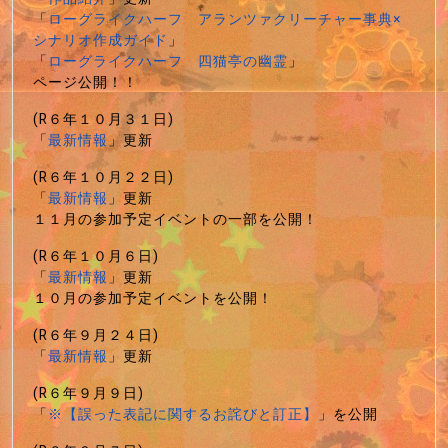
「
ローグライクハーフ アランツァクリーチャー事典×
シナリオ作成ガイド
」
「
ローグライクハーフ 四猫亭の幽霊
」
ページ公開！！
(R６年１０月３１日)
「
最新情報
」更新
(R６年１０月２２日)
「
最新情報
」更新
１１月の参加予定イベントの一部を公開！
(R６年１０月６日)
「
最新情報
」更新
１０月の参加予定イベントを公開！
(R６年９月２４日)
「
最新情報
」更新
(R６年９月９日)
「
※【誤った表記に関するお詫びと訂正】
」を公開