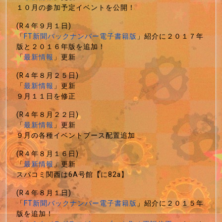
１０月の参加予定イベントを公開！
(R４年９月１日)
「
FT新聞バックナンバー電子書籍版
」紹介に２０１７年
版と２０１６年版を追加！
「
最新情報
」更新
(R４年８月２５日)
「
最新情報
」更新
９月１１日を修正
(R４年８月２２日)
「
最新情報
」更新
９月の各種イベントブース配置追加
(R４年８月１６日)
「
最新情報
」更新
スパコミ関西は6A号館【に82a】
(R４年８月１日)
「
FT新聞バックナンバー電子書籍版
」紹介に２０１５年
版を追加！