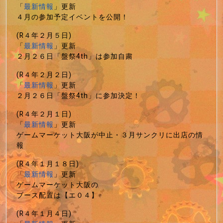
「
最新情報
」更新
４月の参加予定イベントを公開！
(R４年２月５日)
「
最新情報
」更新
２月２６日「盤祭4th」は参加自粛
(R４年２月２日)
「
最新情報
」更新
２月２６日「盤祭4th」に参加決定！
(R４年２月１日)
「
最新情報
」更新
ゲームマーケット大阪が中止・３月サンクリに出店の情
報
(R４年１月１８日)
「
最新情報
」更新
ゲームマーケット大阪の
ブース配置は【エ０４】
(R４年１月４日)