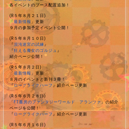
各イベントのブース配置追加！
(R５年８月２１日)
「
最新情報
」更新
９月の参加予定イベント公開！
(R５年８月１０日)
『
混沌迷宮の試練
』
『
狂える魔女のゴルジュ
』
紹介ページ公開！
(R５年８月２日)
「
最新情報
」更新
８月のイベントと新刊３冊！
『
ローグライクハーフ
』紹介ページ更新
(R５年６月２８日)
「
FT書房のファンタジーワールド アランツァ
」の紹介
ページを公開！
『
ローグライクハーフ
』紹介ページ更新
(R５年６月１６日)