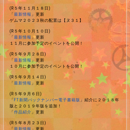
(R５年１１月１８日)
「
最新情報
」更新
ゲムマ２０２３秋の配置は【ヌ３１】
(R５年１０月１０日)
「
最新情報
」更新
１１月に参加予定のイベントを公開！
(R５年９月２８日)
「
最新情報
」更新
１０月に参加予定のイベントを公開！
(R５年９月１４日)
「
最新情報
」更新
(R５年９月６日)
「
FT新聞バックナンバー電子書籍版
」紹介に２０１８年
版と２０１９年版を追加！
「
作品紹介
」更新
(R５年８月２３日)
「
最新情報
」更新