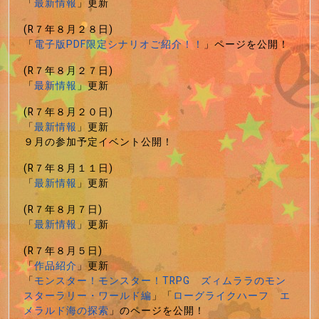
「
最新情報
」更新
(R７年８月２８日)
「
電子版PDF限定シナリオご紹介！！
」ページを公開！
(R７年８月２７日)
「
最新情報
」更新
(R７年８月２０日)
「
最新情報
」更新
９月の参加予定イベント公開！
(R７年８月１１日)
「
最新情報
」更新
(R７年８月７日)
「
最新情報
」更新
(R７年８月５日)
「
作品紹介
」更新
「
モンスター！モンスター！TRPG ズィムララのモン
スターラリー・ワールド編
」「
ローグライクハーフ エ
メラルド海の探索
」のページを公開！