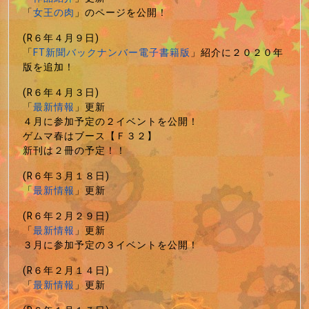
「
女王の肉
」のページを公開！
(R６年４月９日)
「
FT新聞バックナンバー電子書籍版
」紹介に２０２０年
版を追加！
(R６年４月３日)
「
最新情報
」更新
４月に参加予定の２イベントを公開！
ゲムマ春はブース【Ｆ３２】
新刊は２冊の予定！！
(R６年３月１８日)
「
最新情報
」更新
(R６年２月２９日)
「
最新情報
」更新
３月に参加予定の３イベントを公開！
(R６年２月１４日)
「
最新情報
」更新