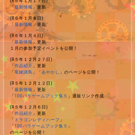
(R６年１月１７日)
「
最新情報
」更新
(R６年１月８日)
「
最新情報
」更新
(R６年１月４日)
「
最新情報
」更新
１月の参加予定イベントを公開！
(R５年１２月２７日)
「
作品紹介
」更新
「
竜鍵諸島
」「
あやかし
」のページを公開！
(R５年１２月１２日)
「
最新情報
」更新
「
100パラゲームブック集５
」通販リンク作成
(R５年１２月６日)
「
作品紹介
」更新
「
ドラゴンレディハーフ
」
「
100パラゲームブック集５
」
のページを公開！