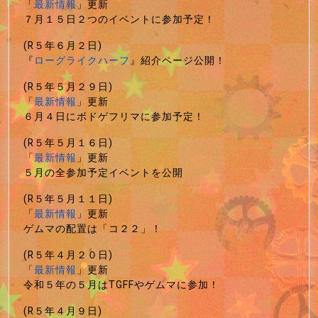
「
最新情報
」更新
７月１５日２つのイベントに参加予定！
(R５年６月２日)
『
ローグライクハーフ
』紹介ページ公開！
(R５年５月２９日)
「
最新情報
」更新
６月４日にボドゲフリマに参加予定！
(R５年５月１６日)
「
最新情報
」更新
５月の全参加予定イベントを公開
(R５年５月１１日)
「
最新情報
」更新
ゲムマの配置は「コ２２」！
(R５年４月２０日)
「
最新情報
」更新
令和５年の５月はTGFFやゲムマに参加！
(R５年４月９日)