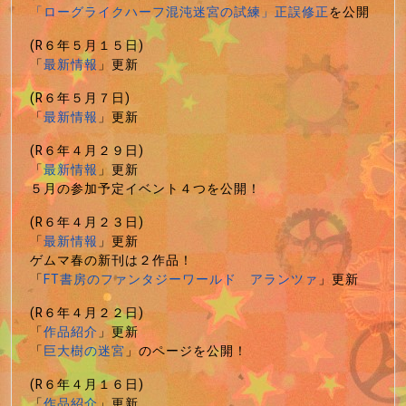
「ローグライクハーフ混沌迷宮の試練」正誤修正
を公開
(R６年５月１５日)
「
最新情報
」更新
(R６年５月７日)
「
最新情報
」更新
(R６年４月２９日)
「
最新情報
」更新
５月の参加予定イベント４つを公開！
(R６年４月２３日)
「
最新情報
」更新
ゲムマ春の新刊は２作品！
「
FT書房のファンタジーワールド アランツァ
」更新
(R６年４月２２日)
「
作品紹介
」更新
「
巨大樹の迷宮
」のページを公開！
(R６年４月１６日)
「
作品紹介
」更新