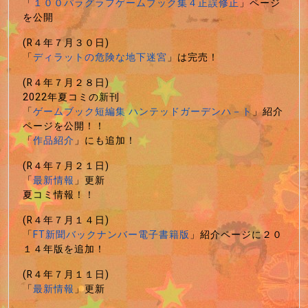
「
１００パラグラフゲームブック集４正誤修正
」ページ
を公開
(R４年７月３０日)
「
ディラットの危険な地下迷宮
」は完売！
(R４年７月２８日)
2022年夏コミの新刊
「
ゲームブック短編集 ハンテッドガーデンハ－ト
」紹介
ページを公開！！
「
作品紹介
」にも追加！
(R４年７月２１日)
「
最新情報
」更新
夏コミ情報！！
(R４年７月１４日)
「
FT新聞バックナンバー電子書籍版
」紹介ページに２０
１４年版を追加！
(R４年７月１１日)
「
最新情報
」更新