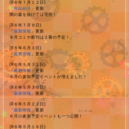
(R６年７月１２日)
「
作品紹介
」更新
闇の森を抜けては完売！
(R６年７月９日)
「
最新情報
」更新
８月コミケ新刊は２冊の予定！
(R６年６月３日)
「
最新情報
」更新
(R６年５月３１日)
「
最新情報
」更新
６月の参加予定イベントが増えました！
(R６年５月３０日)
「
最新情報
」更新
(R６年５月２２日)
「
最新情報
」更新
６月の参加予定イベントも一つ公開！
(R６年５月１６日)