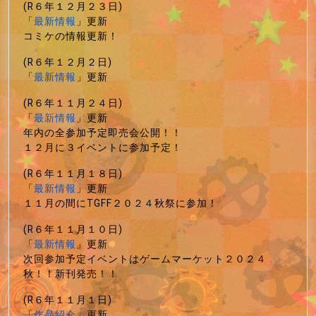
(R６年１２月２３日)
「
最新情報
」更新
コミケの情報更新！
(R６年１２月２日)
「
最新情報
」更新
(R６年１１月２４日)
「
最新情報
」更新
年内の全参加予定即売会公開！！
１２月に３イベントに参加予定！
(R６年１１月１８日)
「
最新情報
」更新
１１月の間にTGFF２０２４秋祭に参加！
(R６年１１月１０日)
「
最新情報
」更新
次回参加予定イベントはゲームマーケット２０２４
秋！！新刊発売！！
(R６年１１月１日)
「
作品紹介
」更新