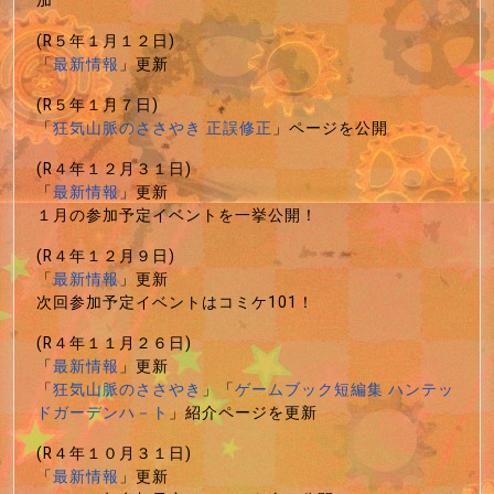
加
(R５年１月１２日)
「
最新情報
」更新
(R５年１月７日)
「
狂気山脈のささやき 正誤修正
」ページを公開
(R４年１２月３１日)
「
最新情報
」更新
１月の参加予定イベントを一挙公開！
(R４年１２月９日)
「
最新情報
」更新
次回参加予定イベントはコミケ101！
(R４年１１月２６日)
「
最新情報
」更新
「
狂気山脈のささやき
」「
ゲームブック短編集 ハンテッ
ドガーデンハ－ト
」紹介ページを更新
(R４年１０月３１日)
「
最新情報
」更新