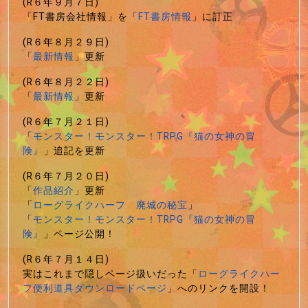
(R６年９月７日)
「FT書房会社情報」を「
FT書房情報
」に訂正
(R６年８月２９日)
「
最新情報
」更新
(R６年８月２２日)
「
最新情報
」更新
(R６年７月２１日)
「
モンスター！モンスター！TRPG『猫の女神の冒
険』
」追記を更新
(R６年７月２０日)
「
作品紹介
」更新
「
ローグライクハーフ 廃城の秘宝
」
「
モンスター！モンスター！TRPG『猫の女神の冒
険』
」ページ公開！
(R６年７月１４日)
実はこれまで隠しページ扱いだった「
ローグライクハー
フ便利道具ダウンロードページ
」へのリンクを開設！