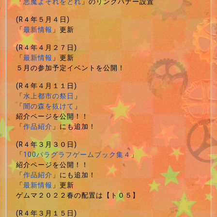
「
悪魔よそれをとれ
」のリンクバナー設置
(R４年５月４日)
「
最新情報
」更新
(R４年４月２７日)
「
最新情報
」更新
５月の参加予定イベントを公開！
(R４年４月１１日)
「
水上都市の祭日
」
「
闇の森を抜けて
」
紹介ページを公開！！
「
作品紹介
」にも追加！
(R４年３月３０日)
「
100パラグラフゲームブック集４
」
紹介ページを公開！！
「
作品紹介
」にも追加！
「
最新情報
」更新
ゲムマ２０２２春の配置は【ト０５】
(R４年３月１５日)