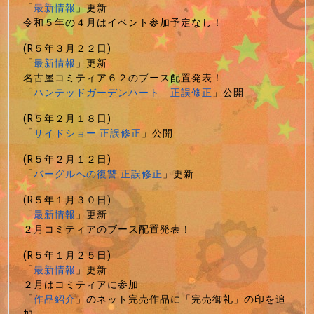
「
最新情報
」更新
令和５年の４月はイベント参加予定なし！
(R５年３月２２日)
「
最新情報
」更新
名古屋コミティア６２のブース配置発表！
「
ハンテッドガーデンハート 正誤修正
」公開
(R５年２月１８日)
「
サイドショー 正誤修正
」公開
(R５年２月１２日)
「
バーグルへの復讐 正誤修正
」更新
(R５年１月３０日)
「
最新情報
」更新
２月コミティアのブース配置発表！
(R５年１月２５日)
「
最新情報
」更新
２月はコミティアに参加
「
作品紹介
」のネット完売作品に「完売御礼」の印を追