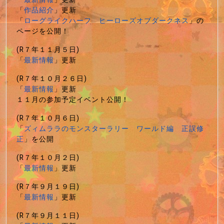
「
作品紹介
」更新
「
ローグライクハーフ ヒーローズオブダークネス
」の
ページを公開！
(R７年１１月５日)
「
最新情報
」更新
(R７年１０月２６日)
「
最新情報
」更新
１１月の参加予定イベント公開！
(R７年１０月６日)
「
ズィムララのモンスターラリー ワールド編 正誤修
正
」を公開
(R７年１０月２日)
「
最新情報
」更新
(R７年９月１９日)
「
最新情報
」更新
(R７年９月１１日)