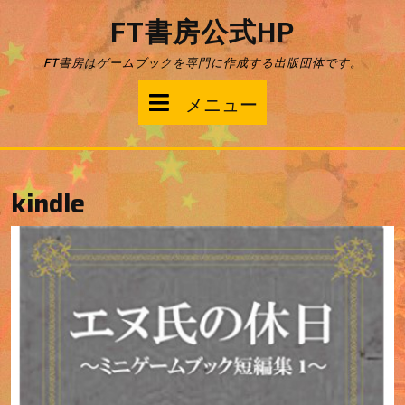
コ
FT書房公式HP
ン
テ
FT書房はゲームブックを専門に作成する出版団体です。
ン
ツ
メ
メニュー
へ
ス
ニ
キ
ッ
ュ
プ
kindle
ー