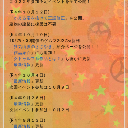
２０２２年参加予定イベントを全て公開！
(R４年１０月１２日)
「
かえる沼を抜けて正誤修正
」を公開。
建物の建築に棟梁は不要
(R４年１０月１０日)
10/29・30開催のゲムマ2022秋新刊
「
狂気山脈のささやき
」紹介ページを公開！！
「
作品紹介
」にも追加！
「
クトゥルフ系作品とは？
」も密かに更新
「
最新情報
」更新
(R４年１０月４日)
「
最新情報
」更新
次回イベント参加は１０月９日
(R４年９月２６日)
「
最新情報
」更新
次回イベント参加は１０月２日
(R４年９月１３日)
「
最新情報
」更新