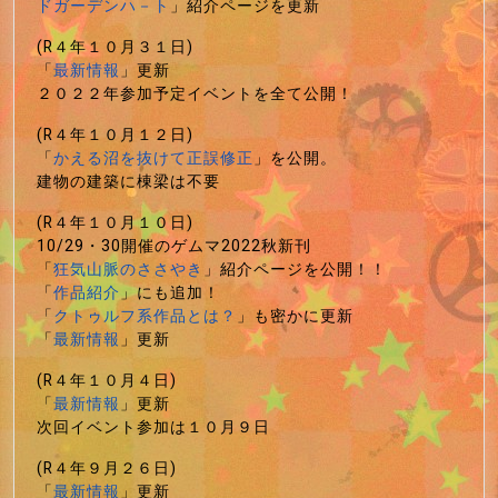
ドガーデンハ－ト
」紹介ページを更新
(R４年１０月３１日)
「
最新情報
」更新
２０２２年参加予定イベントを全て公開！
(R４年１０月１２日)
「
かえる沼を抜けて正誤修正
」を公開。
建物の建築に棟梁は不要
(R４年１０月１０日)
10/29・30開催のゲムマ2022秋新刊
「
狂気山脈のささやき
」紹介ページを公開！！
「
作品紹介
」にも追加！
「
クトゥルフ系作品とは？
」も密かに更新
「
最新情報
」更新
(R４年１０月４日)
「
最新情報
」更新
次回イベント参加は１０月９日
(R４年９月２６日)
「
最新情報
」更新