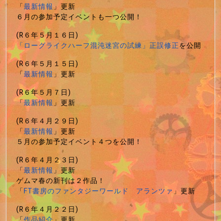
「
最新情報
」更新
６月の参加予定イベントも一つ公開！
(R６年５月１６日)
「ローグライクハーフ混沌迷宮の試練」正誤修正
を公開
(R６年５月１５日)
「
最新情報
」更新
(R６年５月７日)
「
最新情報
」更新
(R６年４月２９日)
「
最新情報
」更新
５月の参加予定イベント４つを公開！
(R６年４月２３日)
「
最新情報
」更新
ゲムマ春の新刊は２作品！
「
FT書房のファンタジーワールド アランツァ
」更新
(R６年４月２２日)
「
作品紹介
」更新