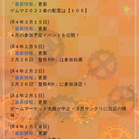
「
最新情報
」更新
ゲムマ２０２２春の配置は【ト０５】
(R４年３月１５日)
「
最新情報
」更新
４月の参加予定イベントを公開！
(R４年２月５日)
「
最新情報
」更新
２月２６日「盤祭4th」は参加自粛
(R４年２月２日)
「
最新情報
」更新
２月２６日「盤祭4th」に参加決定！
(R４年２月１日)
「
最新情報
」更新
ゲームマーケット大阪が中止・３月サンクリに出店の情
報
(R４年１月１８日)
「
最新情報
」更新