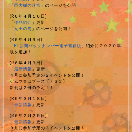
「
巨大樹の迷宮
」のページを公開！
(R６年４月１６日)
「
作品紹介
」更新
「
女王の肉
」のページを公開！
(R６年４月９日)
「
FT新聞バックナンバー電子書籍版
」紹介に２０２０年
版を追加！
(R６年４月３日)
「
最新情報
」更新
４月に参加予定の２イベントを公開！
ゲムマ春はブース【Ｆ３２】
新刊は２冊の予定！！
(R６年３月１８日)
「
最新情報
」更新
(R６年２月２９日)
「
最新情報
」更新
３月に参加予定の３イベントを公開！