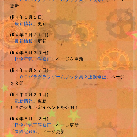
更新
(R４年６月１日)
「
最新情報
」更新
(R４年５月３１日)
「
最新情報
」更新
(R４年５月３０日)
「
怪物狩猟正誤修正
」ページを更新
(R４年５月２７日)
「
１００パラグラフゲームブック集２正誤修正
」ページ
を公開
(R４年５月２６日)
「
最新情報
」更新
６月の参加予定イベントを公開！
(R４年５月１２日)
「
怪物狩猟正誤修正
」ページ更新
「
冒険記録紙
」ページ更新