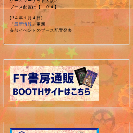
ゲームマーケット大阪の
ブース配置は【エ０４】
(R４年１月４日)
「
最新情報
」更新
参加イベントのブース配置発表