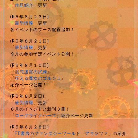
「
作品紹介
」更新
(R５年８月２３日)
「
最新情報
」更新
各イベントのブース配置追加！
(R５年８月２１日)
「
最新情報
」更新
９月の参加予定イベント公開！
(R５年８月１０日)
『
混沌迷宮の試練
』
『
狂える魔女のゴルジュ
』
紹介ページ公開！
(R５年８月２日)
「
最新情報
」更新
８月のイベントと新刊３冊！
『
ローグライクハーフ
』紹介ページ更新
(R５年６月２８日)
「
FT書房のファンタジーワールド アランツァ
」の紹介