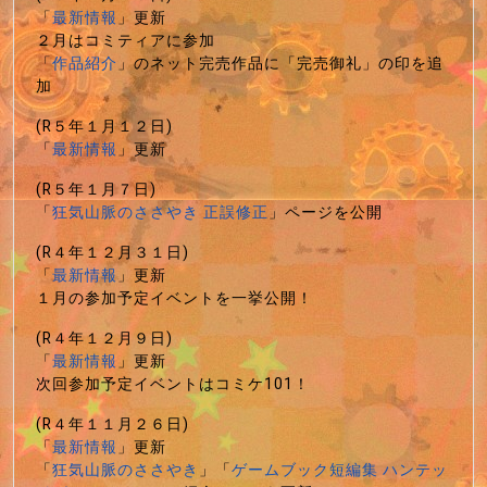
「
最新情報
」更新
２月はコミティアに参加
「
作品紹介
」のネット完売作品に「完売御礼」の印を追
加
(R５年１月１２日)
「
最新情報
」更新
(R５年１月７日)
「
狂気山脈のささやき 正誤修正
」ページを公開
(R４年１２月３１日)
「
最新情報
」更新
１月の参加予定イベントを一挙公開！
(R４年１２月９日)
「
最新情報
」更新
次回参加予定イベントはコミケ101！
(R４年１１月２６日)
「
最新情報
」更新
「
狂気山脈のささやき
」「
ゲームブック短編集 ハンテッ