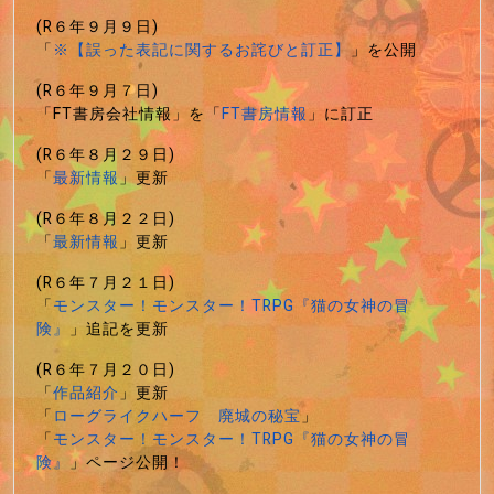
(R６年９月９日)
「
※【誤った表記に関するお詫びと訂正】
」を公開
(R６年９月７日)
「FT書房会社情報」を「
FT書房情報
」に訂正
(R６年８月２９日)
「
最新情報
」更新
(R６年８月２２日)
「
最新情報
」更新
(R６年７月２１日)
「
モンスター！モンスター！TRPG『猫の女神の冒
険』
」追記を更新
(R６年７月２０日)
「
作品紹介
」更新
「
ローグライクハーフ 廃城の秘宝
」
「
モンスター！モンスター！TRPG『猫の女神の冒
険』
」ページ公開！