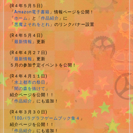
(R４年５月５日)
「
Amazon電子書籍
」情報ページを公開！
「
ホーム
」と「
作品紹介
」に
「
悪魔よそれをとれ
」のリンクバナー設置
(R４年５月４日)
「
最新情報
」更新
(R４年４月２７日)
「
最新情報
」更新
５月の参加予定イベントを公開！
(R４年４月１１日)
「
水上都市の祭日
」
「
闇の森を抜けて
」
紹介ページを公開！！
「
作品紹介
」にも追加！
(R４年３月３０日)
「
100パラグラフゲームブック集４
」
紹介ページを公開！！
「
作品紹介
」にも追加！