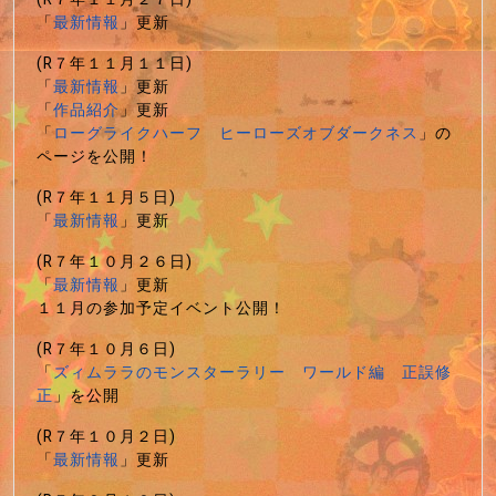
「
最新情報
」更新
(R７年１１月１１日)
「
最新情報
」更新
「
作品紹介
」更新
「
ローグライクハーフ ヒーローズオブダークネス
」の
ページを公開！
(R７年１１月５日)
「
最新情報
」更新
(R７年１０月２６日)
「
最新情報
」更新
１１月の参加予定イベント公開！
(R７年１０月６日)
「
ズィムララのモンスターラリー ワールド編 正誤修
正
」を公開
(R７年１０月２日)
「
最新情報
」更新