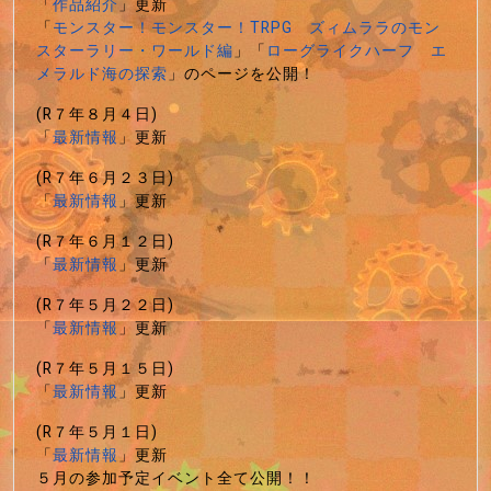
「
作品紹介
」更新
「
モンスター！モンスター！TRPG ズィムララのモン
スターラリー・ワールド編
」「
ローグライクハーフ エ
メラルド海の探索
」のページを公開！
(R７年８月４日)
「
最新情報
」更新
(R７年６月２３日)
「
最新情報
」更新
(R７年６月１２日)
「
最新情報
」更新
(R７年５月２２日)
「
最新情報
」更新
(R７年５月１５日)
「
最新情報
」更新
(R７年５月１日)
「
最新情報
」更新
５月の参加予定イベント全て公開！！