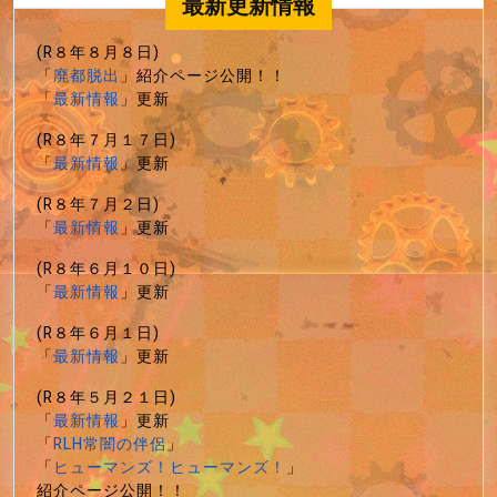
最新更新情報
(R８年８月８日)
「
廃都脱出
」紹介ページ公開！！
「
最新情報
」更新
(R８年７月１７日)
「
最新情報
」更新
(R８年７月２日)
「
最新情報
」更新
(R８年６月１０日)
「
最新情報
」更新
(R８年６月１日)
「
最新情報
」更新
(R８年５月２１日)
「
最新情報
」更新
「
RLH常闇の伴侶
」
「
ヒューマンズ！ヒューマンズ！
」
紹介ページ公開！！