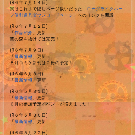
(R６年７月１４日)
実はこれまで隠しページ扱いだった「
ローグライクハー
フ便利道具ダウンロードページ
」へのリンクを開設！
(R６年７月１２日)
「
作品紹介
」更新
闇の森を抜けては完売！
(R６年７月９日)
「
最新情報
」更新
８月コミケ新刊は２冊の予定！
(R６年６月３日)
「
最新情報
」更新
(R６年５月３１日)
「
最新情報
」更新
６月の参加予定イベントが増えました！
(R６年５月３０日)
「
最新情報
」更新
(R６年５月２２日)