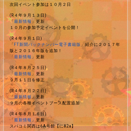
次回イベント参加は１０月２日
(R４年９月１３日)
「
最新情報
」更新
１０月の参加予定イベントを公開！
(R４年９月１日)
「
FT新聞バックナンバー電子書籍版
」紹介に２０１７年
版と２０１６年版を追加！
「
最新情報
」更新
(R４年８月２５日)
「
最新情報
」更新
９月１１日を修正
(R４年８月２２日)
「
最新情報
」更新
９月の各種イベントブース配置追加
(R４年８月１６日)
「
最新情報
」更新
スパコミ関西は6A号館【に82a】