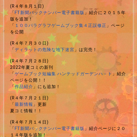
(R４年８月１日)
「
FT新聞バックナンバー電子書籍版
」紹介に２０１５年
版を追加！
「
１００パラグラフゲームブック集４正誤修正
」ページ
を公開
(R４年７月３０日)
「
ディラットの危険な地下迷宮
」は完売！
(R４年７月２８日)
2022年夏コミの新刊
「
ゲームブック短編集 ハンテッドガーデンハ－ト
」紹介
ページを公開！！
「
作品紹介
」にも追加！
(R４年７月２１日)
「
最新情報
」更新
夏コミ情報！！
(R４年７月１４日)
「
FT新聞バックナンバー電子書籍版
」紹介ページに２０
１４年版を追加！