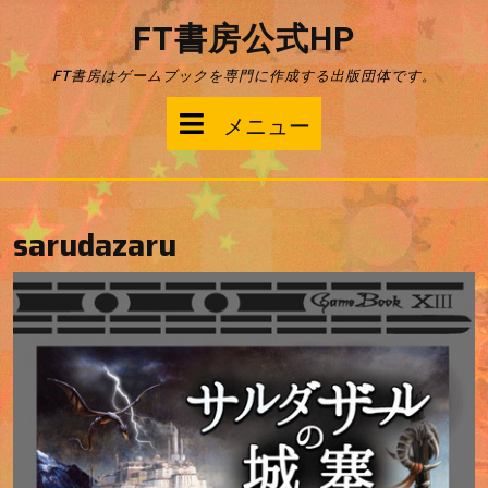
コ
FT書房公式HP
ン
テ
FT書房はゲームブックを専門に作成する出版団体です。
ン
ツ
メ
メニュー
へ
ス
ニ
キ
ッ
ュ
プ
sarudazaru
ー