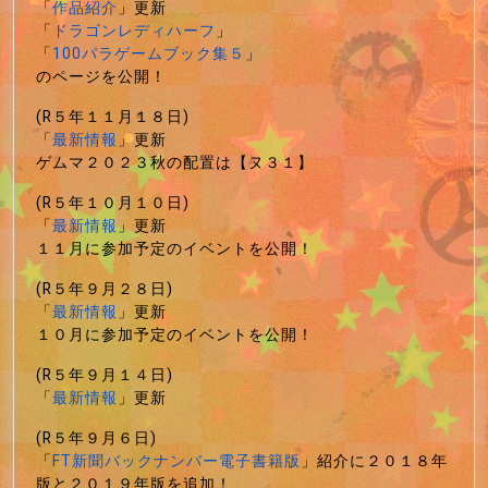
「
作品紹介
」更新
「
ドラゴンレディハーフ
」
「
100パラゲームブック集５
」
のページを公開！
(R５年１１月１８日)
「
最新情報
」更新
ゲムマ２０２３秋の配置は【ヌ３１】
(R５年１０月１０日)
「
最新情報
」更新
１１月に参加予定のイベントを公開！
(R５年９月２８日)
「
最新情報
」更新
１０月に参加予定のイベントを公開！
(R５年９月１４日)
「
最新情報
」更新
(R５年９月６日)
「
FT新聞バックナンバー電子書籍版
」紹介に２０１８年
版と２０１９年版を追加！