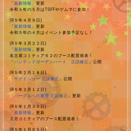
「
最新情報
」更新
令和５年の５月はTGFFやゲムマに参加！
(R５年４月９日)
「
最新情報
」更新
令和５年の４月はイベント参加予定なし！
(R５年３月２２日)
「
最新情報
」更新
名古屋コミティア６２のブース配置発表！
「
ハンテッドガーデンハート 正誤修正
」公開
(R５年２月１８日)
「
サイドショー 正誤修正
」公開
(R５年２月１２日)
「
バーグルへの復讐 正誤修正
」更新
(R５年１月３０日)
「
最新情報
」更新
２月コミティアのブース配置発表！
(R５年１月２５日)