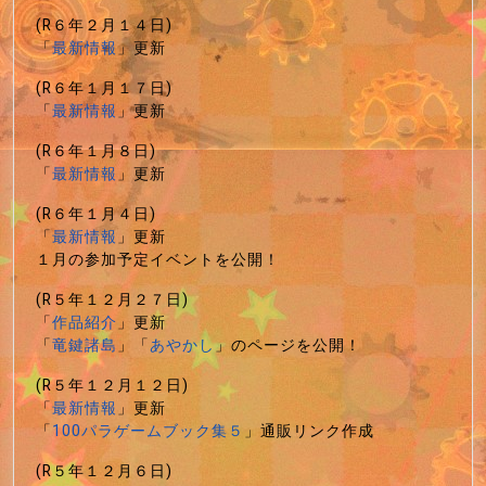
(R６年２月１４日)
「
最新情報
」更新
(R６年１月１７日)
「
最新情報
」更新
(R６年１月８日)
「
最新情報
」更新
(R６年１月４日)
「
最新情報
」更新
１月の参加予定イベントを公開！
(R５年１２月２７日)
「
作品紹介
」更新
「
竜鍵諸島
」「
あやかし
」のページを公開！
(R５年１２月１２日)
「
最新情報
」更新
「
100パラゲームブック集５
」通販リンク作成
(R５年１２月６日)