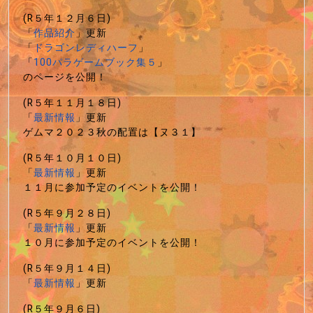
(R５年１２月６日)
「
作品紹介
」更新
「
ドラゴンレディハーフ
」
「
100パラゲームブック集５
」
のページを公開！
(R５年１１月１８日)
「
最新情報
」更新
ゲムマ２０２３秋の配置は【ヌ３１】
(R５年１０月１０日)
「
最新情報
」更新
１１月に参加予定のイベントを公開！
(R５年９月２８日)
「
最新情報
」更新
１０月に参加予定のイベントを公開！
(R５年９月１４日)
「
最新情報
」更新
(R５年９月６日)