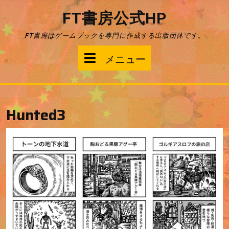
コ
FT書房公式HP
ン
テ
FT書房はゲームブックを専門に作成する出版団体です。
ン
ツ
メ
メニュー
へ
ス
ニ
キ
ッ
ュ
プ
Hunted3
ー