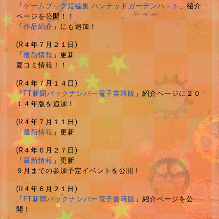
「
ゲームブック短編集 ハンテッドガーデンハ－ト
」紹介
ページを公開！！
「
作品紹介
」にも追加！
(R４年７月２１日)
「
最新情報
」更新
夏コミ情報！！
(R４年７月１４日)
「
FT新聞バックナンバー電子書籍版
」紹介ページに２０
１４年版を追加！
(R４年７月１１日)
「
最新情報
」更新
(R４年６月２７日)
「
最新情報
」更新
９月までの参加予定イベントを公開！
(R４年６月２１日)
「
FT新聞バックナンバー電子書籍版
」紹介ページを公
開！