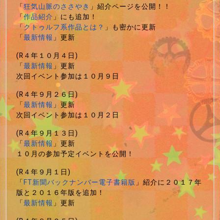
「
狂気山脈のささやき
」紹介ページを公開！！
「
作品紹介
」にも追加！
「
クトゥルフ系作品とは？
」も密かに更新
「
最新情報
」更新
(R４年１０月４日)
「
最新情報
」更新
次回イベント参加は１０月９日
(R４年９月２６日)
「
最新情報
」更新
次回イベント参加は１０月２日
(R４年９月１３日)
「
最新情報
」更新
１０月の参加予定イベントを公開！
(R４年９月１日)
「
FT新聞バックナンバー電子書籍版
」紹介に２０１７年
版と２０１６年版を追加！
「
最新情報
」更新