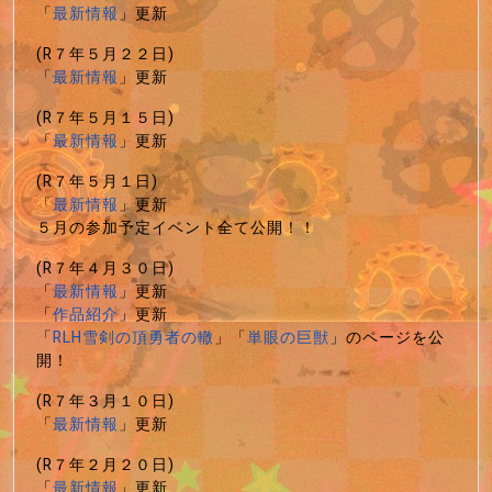
「
最新情報
」更新
(R７年５月２２日)
「
最新情報
」更新
(R７年５月１５日)
「
最新情報
」更新
(R７年５月１日)
「
最新情報
」更新
５月の参加予定イベント全て公開！！
(R７年４月３０日)
「
最新情報
」更新
「
作品紹介
」更新
「
RLH雪剣の頂勇者の轍
」「
単眼の巨獣
」のページを公
開！
(R７年３月１０日)
「
最新情報
」更新
(R７年２月２０日)
「
最新情報
」更新