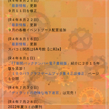
(R４年８月２５日)
「
最新情報
」更新
９月１１日を修正
(R４年８月２２日)
「
最新情報
」更新
９月の各種イベントブース配置追加
(R４年８月１６日)
「
最新情報
」更新
スパコミ関西は6A号館【に82a】
(R４年８月１日)
「
FT新聞バックナンバー電子書籍版
」紹介に２０１５年
版を追加！
「
１００パラグラフゲームブック集４正誤修正
」ページ
を公開
(R４年７月３０日)
「
ディラットの危険な地下迷宮
」は完売！
(R４年７月２８日)
2022年夏コミの新刊