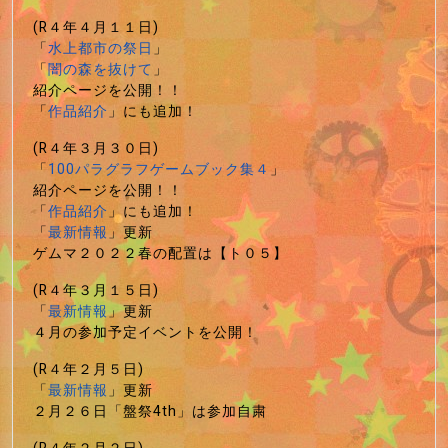
(R４年４月１１日)
「
水上都市の祭日
」
「
闇の森を抜けて
」
紹介ページを公開！！
「
作品紹介
」にも追加！
(R４年３月３０日)
「
100パラグラフゲームブック集４
」
紹介ページを公開！！
「
作品紹介
」にも追加！
「
最新情報
」更新
ゲムマ２０２２春の配置は【ト０５】
(R４年３月１５日)
「
最新情報
」更新
４月の参加予定イベントを公開！
(R４年２月５日)
「
最新情報
」更新
２月２６日「盤祭4th」は参加自粛