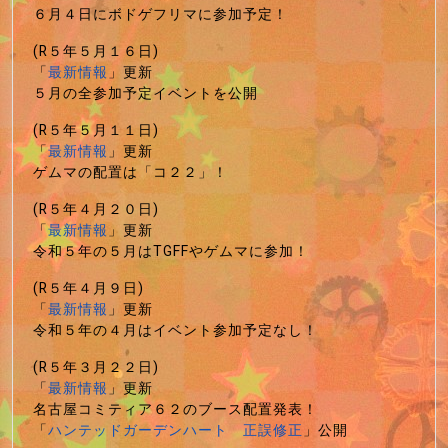
６月４日にボドゲフリマに参加予定！
(R５年５月１６日)
「
最新情報
」更新
５月の全参加予定イベントを公開
(R５年５月１１日)
「
最新情報
」更新
ゲムマの配置は「コ２２」！
(R５年４月２０日)
「
最新情報
」更新
令和５年の５月はTGFFやゲムマに参加！
(R５年４月９日)
「
最新情報
」更新
令和５年の４月はイベント参加予定なし！
(R５年３月２２日)
「
最新情報
」更新
名古屋コミティア６２のブース配置発表！
「
ハンテッドガーデンハート 正誤修正
」公開