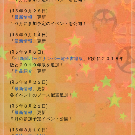
(R５年９月２８日)
「
最新情報
」更新
１０月に参加予定のイベントを公開！
(R５年９月１４日)
「
最新情報
」更新
(R５年９月６日)
「
FT新聞バックナンバー電子書籍版
」紹介に２０１８年
版と２０１９年版を追加！
「
作品紹介
」更新
(R５年８月２３日)
「
最新情報
」更新
各イベントのブース配置追加！
(R５年８月２１日)
「
最新情報
」更新
９月の参加予定イベント公開！
(R５年８月１０日)