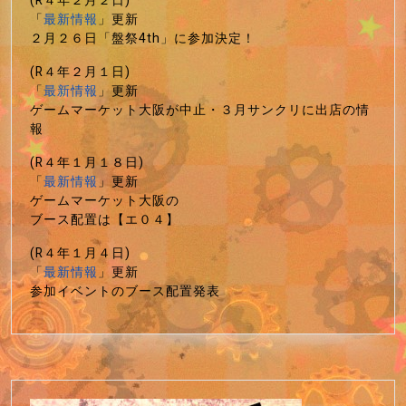
(R４年２月２日)
「
最新情報
」更新
２月２６日「盤祭4th」に参加決定！
(R４年２月１日)
「
最新情報
」更新
ゲームマーケット大阪が中止・３月サンクリに出店の情
報
(R４年１月１８日)
「
最新情報
」更新
ゲームマーケット大阪の
ブース配置は【エ０４】
(R４年１月４日)
「
最新情報
」更新
参加イベントのブース配置発表