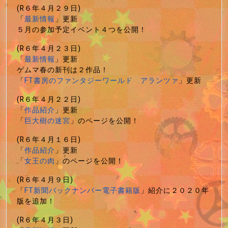
(R６年４月２９日)
「
最新情報
」更新
５月の参加予定イベント４つを公開！
(R６年４月２３日)
「
最新情報
」更新
ゲムマ春の新刊は２作品！
「
FT書房のファンタジーワールド アランツァ
」更新
(R６年４月２２日)
「
作品紹介
」更新
「
巨大樹の迷宮
」のページを公開！
(R６年４月１６日)
「
作品紹介
」更新
「
女王の肉
」のページを公開！
(R６年４月９日)
「
FT新聞バックナンバー電子書籍版
」紹介に２０２０年
版を追加！
(R６年４月３日)