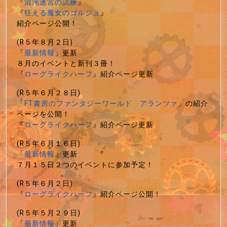
『
混沌迷宮の試練
』
『
狂える魔女のゴルジュ
』
紹介ページ公開！
(R５年８月２日)
「
最新情報
」更新
８月のイベントと新刊３冊！
『
ローグライクハーフ
』紹介ページ更新
(R５年６月２８日)
「
FT書房のファンタジーワールド アランツァ
」の紹介
ページを公開！
『
ローグライクハーフ
』紹介ページ更新
(R５年６月１６日)
「
最新情報
」更新
７月１５日２つのイベントに参加予定！
(R５年６月２日)
『
ローグライクハーフ
』紹介ページ公開！
(R５年５月２９日)
「
最新情報
」更新