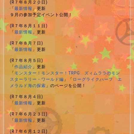
(R７年８月２０日)
「
最新情報
」更新
９月の参加予定イベント公開！
(R７年８月１１日)
「
最新情報
」更新
(R７年８月７日)
「
最新情報
」更新
(R７年８月５日)
「
作品紹介
」更新
「
モンスター！モンスター！TRPG ズィムララのモン
スターラリー・ワールド編
」「
ローグライクハーフ エ
メラルド海の探索
」のページを公開！
(R７年８月４日)
「
最新情報
」更新
(R７年６月２３日)
「
最新情報
」更新
(R７年６月１２日)