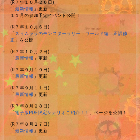
(R７年１０月２６日)
「
最新情報
」更新
１１月の参加予定イベント公開！
(R７年１０月６日)
「
ズィムララのモンスターラリー ワールド編 正誤修
正
」を公開
(R７年１０月２日)
「
最新情報
」更新
(R７年９月１９日)
「
最新情報
」更新
(R７年９月１１日)
「
最新情報
」更新
(R７年８月２８日)
「
電子版PDF限定シナリオご紹介！！
」ページを公開！
(R７年８月２７日)
「
最新情報
」更新