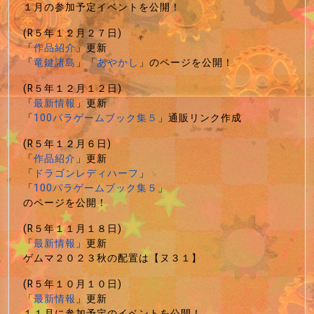
１月の参加予定イベントを公開！
(R５年１２月２７日)
「
作品紹介
」更新
「
竜鍵諸島
」「
あやかし
」のページを公開！
(R５年１２月１２日)
「
最新情報
」更新
「
100パラゲームブック集５
」通販リンク作成
(R５年１２月６日)
「
作品紹介
」更新
「
ドラゴンレディハーフ
」
「
100パラゲームブック集５
」
のページを公開！
(R５年１１月１８日)
「
最新情報
」更新
ゲムマ２０２３秋の配置は【ヌ３１】
(R５年１０月１０日)
「
最新情報
」更新
１１月に参加予定のイベントを公開！