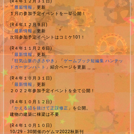
(R４年１２月３１日)
「
最新情報
」更新
１月の参加予定イベントを一挙公開！
(R４年１２月９日)
「
最新情報
」更新
次回参加予定イベントはコミケ101！
(R４年１１月２６日)
「
最新情報
」更新
「
狂気山脈のささやき
」「
ゲームブック短編集 ハンテッ
ドガーデンハ－ト
」紹介ページを更新
(R４年１０月３１日)
「
最新情報
」更新
２０２２年参加予定イベントを全て公開！
(R４年１０月１２日)
「
かえる沼を抜けて正誤修正
」を公開。
建物の建築に棟梁は不要
(R４年１０月１０日)
10/29・30開催のゲムマ2022秋新刊