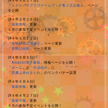
(R４年５月２７日)
「
１００パラグラフゲームブック集２正誤修正
」ページ
を公開
(R４年５月２６日)
「
最新情報
」更新
６月の参加予定イベントを公開！
(R４年５月１２日)
「
怪物狩猟正誤修正
」ページ更新
「
冒険記録紙
」ページ更新
(R４年５月５日)
「
Amazon電子書籍
」情報ページを公開！
「
ホーム
」と「
作品紹介
」に
「
悪魔よそれをとれ
」のリンクバナー設置
(R４年５月４日)
「
最新情報
」更新
(R４年４月２７日)
「
最新情報
」更新
５月の参加予定イベントを公開！