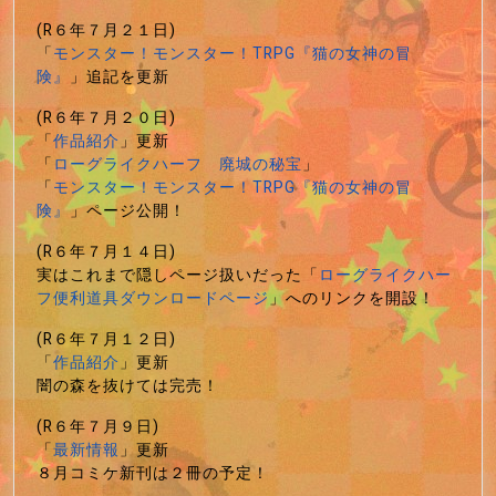
(R６年７月２１日)
「
モンスター！モンスター！TRPG『猫の女神の冒
険』
」追記を更新
(R６年７月２０日)
「
作品紹介
」更新
「
ローグライクハーフ 廃城の秘宝
」
「
モンスター！モンスター！TRPG『猫の女神の冒
険』
」ページ公開！
(R６年７月１４日)
実はこれまで隠しページ扱いだった「
ローグライクハー
フ便利道具ダウンロードページ
」へのリンクを開設！
(R６年７月１２日)
「
作品紹介
」更新
闇の森を抜けては完売！
(R６年７月９日)
「
最新情報
」更新
８月コミケ新刊は２冊の予定！