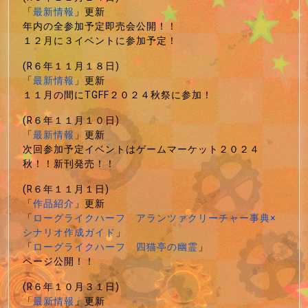
「
最新情報
」更新
年内の全参加予定即売会公開！！
１２月に３イベントに参加予定！
(R６年１１月１８日)
「
最新情報
」更新
１１月の間にTGFF２０２４秋祭に参加！
(R６年１１月１０日)
「
最新情報
」更新
次回参加予定イベントはゲームマーケット２０２４
秋！！新刊発売！！
(R６年１１月１日)
「
作品紹介
」更新
「
ローグライクハーフ アランツァクリーチャー事典×
シナリオ作成ガイド
」
「
ローグライクハーフ 四猫亭の幽霊
」
ページ公開！！
(R６年１０月３１日)
「
最新情報
」更新