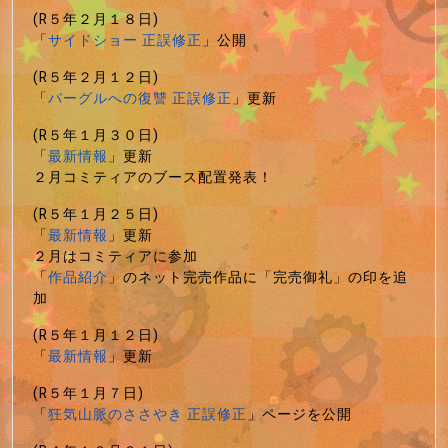
(R５年２月１８日)
「
サイドショー 正誤修正
」公開
(R５年２月１２日)
「
バーグルへの復讐 正誤修正
」更新
(R５年１月３０日)
「
最新情報
」更新
２月コミティアのブース配置発表！
(R５年１月２５日)
「
最新情報
」更新
２月はコミティアに参加
「
作品紹介
」のネット完売作品に「完売御礼」の印を追
加
(R５年１月１２日)
「
最新情報
」更新
(R５年１月７日)
「
狂気山脈のささやき 正誤修正
」ページを公開