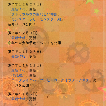
(R７年１２月２７日)
「
最新情報
」更新
「
クトゥウルウの聖なる邪神殿
」
「
モンスターラリーモンスター編
」
紹介ページ公開！
(R７年１２月９日)
「
最新情報
」更新
今年の全参加予定イベントを公開
(R７年１１月２７日)
「
最新情報
」更新
(R７年１１月１１日)
「
最新情報
」更新
「
作品紹介
」更新
「
ローグライクハーフ ヒーローズオブダークネス
」の
ページを公開！
(R７年１１月５日)
「
最新情報
」更新