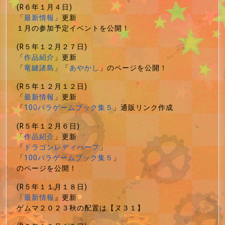
(R６年１月４日)
「
最新情報
」更新
１月の参加予定イベントを公開！
(R５年１２月２７日)
「
作品紹介
」更新
「
竜鍵諸島
」「
あやかし
」のページを公開！
(R５年１２月１２日)
「
最新情報
」更新
「
100パラゲームブック集５
」通販リンク作成
(R５年１２月６日)
「
作品紹介
」更新
「
ドラゴンレディハーフ
」
「
100パラゲームブック集５
」
のページを公開！
(R５年１１月１８日)
「
最新情報
」更新
ゲムマ２０２３秋の配置は【ヌ３１】