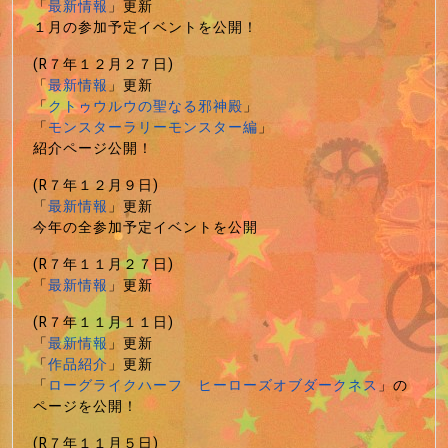
「
最新情報
」更新
１月の参加予定イベントを公開！
(R７年１２月２７日)
「
最新情報
」更新
「
クトゥウルウの聖なる邪神殿
」
「
モンスターラリーモンスター編
」
紹介ページ公開！
(R７年１２月９日)
「
最新情報
」更新
今年の全参加予定イベントを公開
(R７年１１月２７日)
「
最新情報
」更新
(R７年１１月１１日)
「
最新情報
」更新
「
作品紹介
」更新
「
ローグライクハーフ ヒーローズオブダークネス
」の
ページを公開！
(R７年１１月５日)