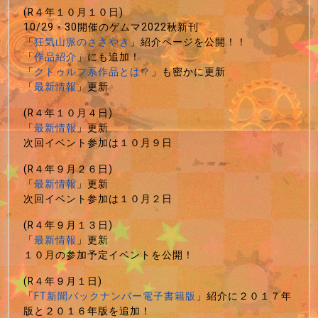
(R４年１０月１０日)
10/29・30開催のゲムマ2022秋新刊
「
狂気山脈のささやき
」紹介ページを公開！！
「
作品紹介
」にも追加！
「
クトゥルフ系作品とは？
」も密かに更新
「
最新情報
」更新
(R４年１０月４日)
「
最新情報
」更新
次回イベント参加は１０月９日
(R４年９月２６日)
「
最新情報
」更新
次回イベント参加は１０月２日
(R４年９月１３日)
「
最新情報
」更新
１０月の参加予定イベントを公開！
(R４年９月１日)
「
FT新聞バックナンバー電子書籍版
」紹介に２０１７年
版と２０１６年版を追加！