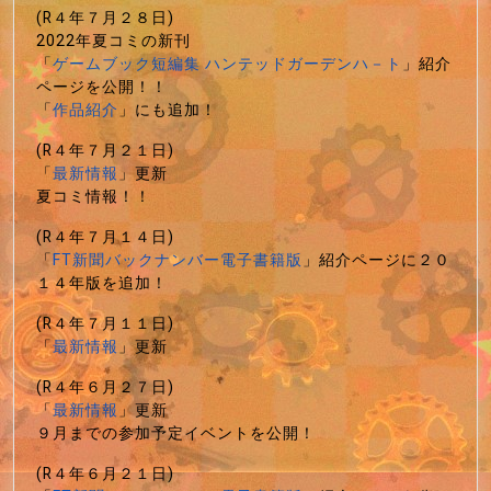
(R４年７月２８日)
2022年夏コミの新刊
「
ゲームブック短編集 ハンテッドガーデンハ－ト
」紹介
ページを公開！！
「
作品紹介
」にも追加！
(R４年７月２１日)
「
最新情報
」更新
夏コミ情報！！
(R４年７月１４日)
「
FT新聞バックナンバー電子書籍版
」紹介ページに２０
１４年版を追加！
(R４年７月１１日)
「
最新情報
」更新
(R４年６月２７日)
「
最新情報
」更新
９月までの参加予定イベントを公開！
(R４年６月２１日)