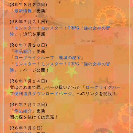
(R６年８月２２日)
「
最新情報
」更新
(R６年７月２１日)
「
モンスター！モンスター！TRPG『猫の女神の冒
険』
」追記を更新
(R６年７月２０日)
「
作品紹介
」更新
「
ローグライクハーフ 廃城の秘宝
」
「
モンスター！モンスター！TRPG『猫の女神の冒
険』
」ページ公開！
(R６年７月１４日)
実はこれまで隠しページ扱いだった「
ローグライクハー
フ便利道具ダウンロードページ
」へのリンクを開設！
(R６年７月１２日)
「
作品紹介
」更新
闇の森を抜けては完売！
(R６年７月９日)