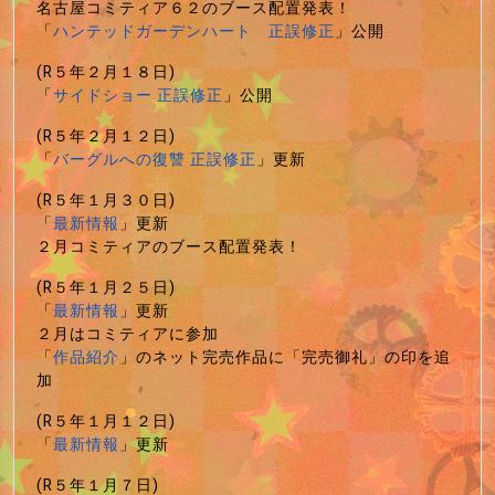
名古屋コミティア６２のブース配置発表！
「
ハンテッドガーデンハート 正誤修正
」公開
(R５年２月１８日)
「
サイドショー 正誤修正
」公開
(R５年２月１２日)
「
バーグルへの復讐 正誤修正
」更新
(R５年１月３０日)
「
最新情報
」更新
２月コミティアのブース配置発表！
(R５年１月２５日)
「
最新情報
」更新
２月はコミティアに参加
「
作品紹介
」のネット完売作品に「完売御礼」の印を追
加
(R５年１月１２日)
「
最新情報
」更新
(R５年１月７日)