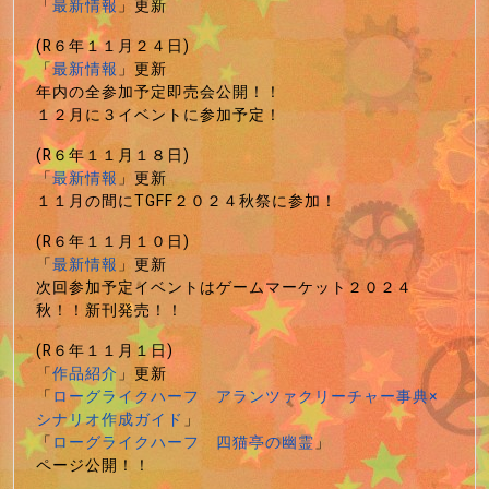
「
最新情報
」更新
(R６年１１月２４日)
「
最新情報
」更新
年内の全参加予定即売会公開！！
１２月に３イベントに参加予定！
(R６年１１月１８日)
「
最新情報
」更新
１１月の間にTGFF２０２４秋祭に参加！
(R６年１１月１０日)
「
最新情報
」更新
次回参加予定イベントはゲームマーケット２０２４
秋！！新刊発売！！
(R６年１１月１日)
「
作品紹介
」更新
「
ローグライクハーフ アランツァクリーチャー事典×
シナリオ作成ガイド
」
「
ローグライクハーフ 四猫亭の幽霊
」
ページ公開！！