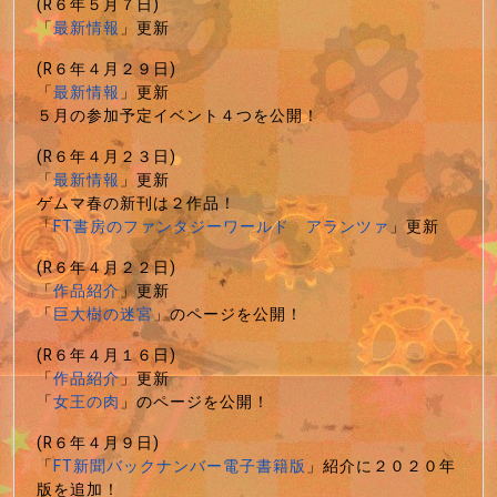
(R６年５月７日)
「
最新情報
」更新
(R６年４月２９日)
「
最新情報
」更新
５月の参加予定イベント４つを公開！
(R６年４月２３日)
「
最新情報
」更新
ゲムマ春の新刊は２作品！
「
FT書房のファンタジーワールド アランツァ
」更新
(R６年４月２２日)
「
作品紹介
」更新
「
巨大樹の迷宮
」のページを公開！
(R６年４月１６日)
「
作品紹介
」更新
「
女王の肉
」のページを公開！
(R６年４月９日)
「
FT新聞バックナンバー電子書籍版
」紹介に２０２０年
版を追加！