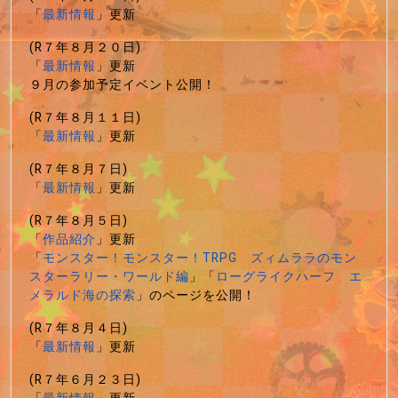
「
最新情報
」更新
(R７年８月２０日)
「
最新情報
」更新
９月の参加予定イベント公開！
(R７年８月１１日)
「
最新情報
」更新
(R７年８月７日)
「
最新情報
」更新
(R７年８月５日)
「
作品紹介
」更新
「
モンスター！モンスター！TRPG ズィムララのモン
スターラリー・ワールド編
」「
ローグライクハーフ エ
メラルド海の探索
」のページを公開！
(R７年８月４日)
「
最新情報
」更新
(R７年６月２３日)