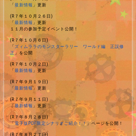
「
最新情報
」更新
(R７年１０月２６日)
「
最新情報
」更新
１１月の参加予定イベント公開！
(R７年１０月６日)
「
ズィムララのモンスターラリー ワールド編 正誤修
正
」を公開
(R７年１０月２日)
「
最新情報
」更新
(R７年９月１９日)
「
最新情報
」更新
(R７年９月１１日)
「
最新情報
」更新
(R７年８月２８日)
「
電子版PDF限定シナリオご紹介！！
」ページを公開！
(R７年８月２７日)