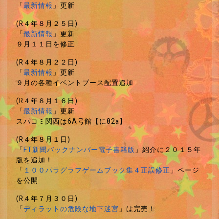
「
最新情報
」更新
(R４年８月２５日)
「
最新情報
」更新
９月１１日を修正
(R４年８月２２日)
「
最新情報
」更新
９月の各種イベントブース配置追加
(R４年８月１６日)
「
最新情報
」更新
スパコミ関西は6A号館【に82a】
(R４年８月１日)
「
FT新聞バックナンバー電子書籍版
」紹介に２０１５年
版を追加！
「
１００パラグラフゲームブック集４正誤修正
」ページ
を公開
(R４年７月３０日)
「
ディラットの危険な地下迷宮
」は完売！