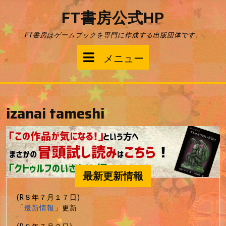
コ
FT書房公式HP
ン
テ
FT書房はゲームブックを専門に作成する出版団体です。
ン
ツ
メ
メニュー
へ
ス
ニ
キ
ッ
ュ
プ
izanai tameshi
ー
最新更新情報
(R８年７月１７日)
「
最新情報
」更新