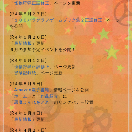
「
怪物狩猟正誤修正
」ページを更新
(R４年５月２７日)
「
１００パラグラフゲームブック集２正誤修正
」ページ
を公開
(R４年５月２６日)
「
最新情報
」更新
６月の参加予定イベントを公開！
(R４年５月１２日)
「
怪物狩猟正誤修正
」ページ更新
「
冒険記録紙
」ページ更新
(R４年５月５日)
「
Amazon電子書籍
」情報ページを公開！
「
ホーム
」と「
作品紹介
」に
「
悪魔よそれをとれ
」のリンクバナー設置
(R４年５月４日)
「
最新情報
」更新
(R４年４月２７日)