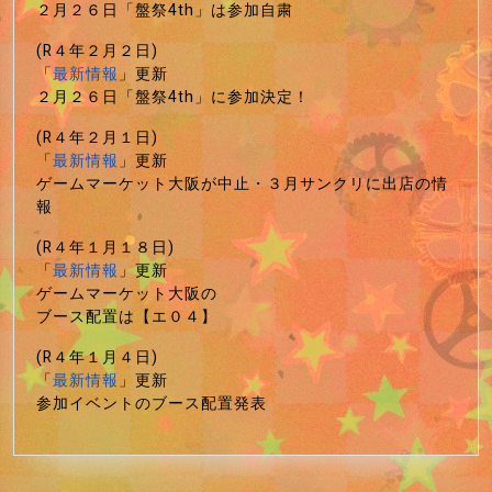
２月２６日「盤祭4th」は参加自粛
(R４年２月２日)
「
最新情報
」更新
２月２６日「盤祭4th」に参加決定！
(R４年２月１日)
「
最新情報
」更新
ゲームマーケット大阪が中止・３月サンクリに出店の情
報
(R４年１月１８日)
「
最新情報
」更新
ゲームマーケット大阪の
ブース配置は【エ０４】
(R４年１月４日)
「
最新情報
」更新
参加イベントのブース配置発表