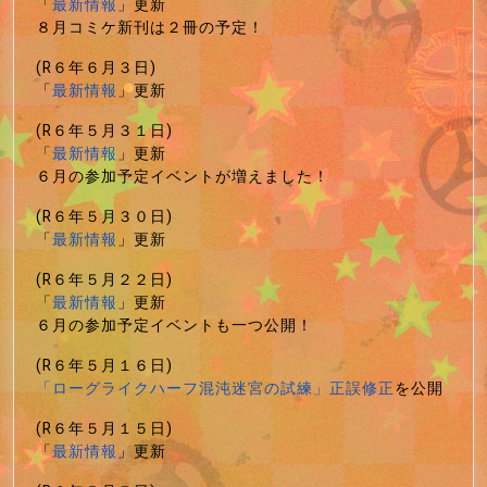
「
最新情報
」更新
８月コミケ新刊は２冊の予定！
(R６年６月３日)
「
最新情報
」更新
(R６年５月３１日)
「
最新情報
」更新
６月の参加予定イベントが増えました！
(R６年５月３０日)
「
最新情報
」更新
(R６年５月２２日)
「
最新情報
」更新
６月の参加予定イベントも一つ公開！
(R６年５月１６日)
「ローグライクハーフ混沌迷宮の試練」正誤修正
を公開
(R６年５月１５日)
「
最新情報
」更新