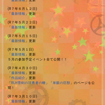
「
最新情報
」更新
(R７年６月１２日)
「
最新情報
」更新
(R７年５月２２日)
「
最新情報
」更新
(R７年５月１５日)
「
最新情報
」更新
(R７年５月１日)
「
最新情報
」更新
５月の参加予定イベント全て公開！！
(R７年４月３０日)
「
最新情報
」更新
「
作品紹介
」更新
「
RLH雪剣の頂勇者の轍
」「
単眼の巨獣
」のページを公
開！
(R７年３月１０日)
「
最新情報
」更新