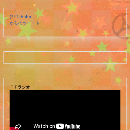
@FTshobo
からのツイート
ＦＴラジオ