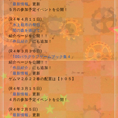
「
最新情報
」更新
５月の参加予定イベントを公開！
(R４年４月１１日)
「
水上都市の祭日
」
「
闇の森を抜けて
」
紹介ページを公開！！
「
作品紹介
」にも追加！
(R４年３月３０日)
「
100パラグラフゲームブック集４
」
紹介ページを公開！！
「
作品紹介
」にも追加！
「
最新情報
」更新
ゲムマ２０２２春の配置は【ト０５】
(R４年３月１５日)
「
最新情報
」更新
４月の参加予定イベントを公開！
(R４年２月５日)
「
最新情報
」更新