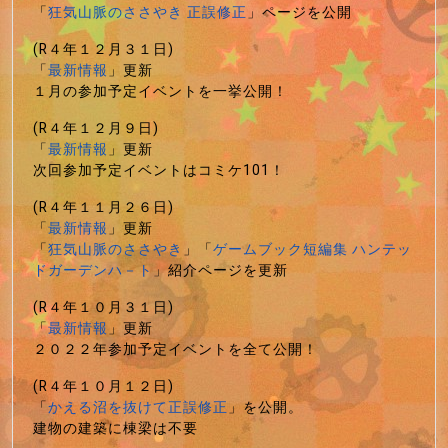
「
狂気山脈のささやき 正誤修正
」ページを公開
(R４年１２月３１日)
「
最新情報
」更新
１月の参加予定イベントを一挙公開！
(R４年１２月９日)
「
最新情報
」更新
次回参加予定イベントはコミケ101！
(R４年１１月２６日)
「
最新情報
」更新
「
狂気山脈のささやき
」「
ゲームブック短編集 ハンテッ
ドガーデンハ－ト
」紹介ページを更新
(R４年１０月３１日)
「
最新情報
」更新
２０２２年参加予定イベントを全て公開！
(R４年１０月１２日)
「
かえる沼を抜けて正誤修正
」を公開。
建物の建築に棟梁は不要