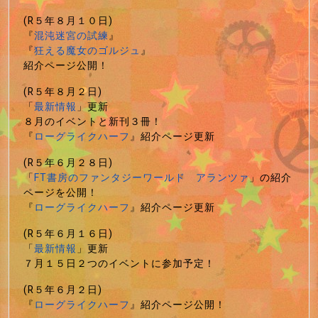
(R５年８月１０日)
『
混沌迷宮の試練
』
『
狂える魔女のゴルジュ
』
紹介ページ公開！
(R５年８月２日)
「
最新情報
」更新
８月のイベントと新刊３冊！
『
ローグライクハーフ
』紹介ページ更新
(R５年６月２８日)
「
FT書房のファンタジーワールド アランツァ
」の紹介
ページを公開！
『
ローグライクハーフ
』紹介ページ更新
(R５年６月１６日)
「
最新情報
」更新
７月１５日２つのイベントに参加予定！
(R５年６月２日)
『
ローグライクハーフ
』紹介ページ公開！