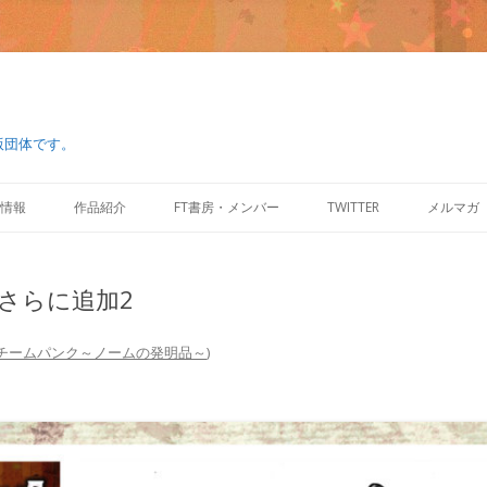
版団体です。
コ
ン
情報
作品紹介
FT書房・メンバー
TWITTER
メルマガ
テ
ン
ツ
へ
ス
さらに追加2
キ
ッ
プ
スチームパンク～ノームの発明品～
)