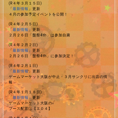
(R４年３月１５日)
「
最新情報
」更新
４月の参加予定イベントを公開！
(R４年２月５日)
「
最新情報
」更新
２月２６日「盤祭4th」は参加自粛
(R４年２月２日)
「
最新情報
」更新
２月２６日「盤祭4th」に参加決定！
(R４年２月１日)
「
最新情報
」更新
ゲームマーケット大阪が中止・３月サンクリに出店の情
報
(R４年１月１８日)
「
最新情報
」更新
ゲームマーケット大阪の
ブース配置は【エ０４】