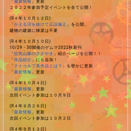
「
最新情報
」更新
２０２２年参加予定イベントを全て公開！
(R４年１０月１２日)
「
かえる沼を抜けて正誤修正
」を公開。
建物の建築に棟梁は不要
(R４年１０月１０日)
10/29・30開催のゲムマ2022秋新刊
「
狂気山脈のささやき
」紹介ページを公開！！
「
作品紹介
」にも追加！
「
クトゥルフ系作品とは？
」も密かに更新
「
最新情報
」更新
(R４年１０月４日)
「
最新情報
」更新
次回イベント参加は１０月９日
(R４年９月２６日)
「
最新情報
」更新
次回イベント参加は１０月２日
(R４年９月１３日)