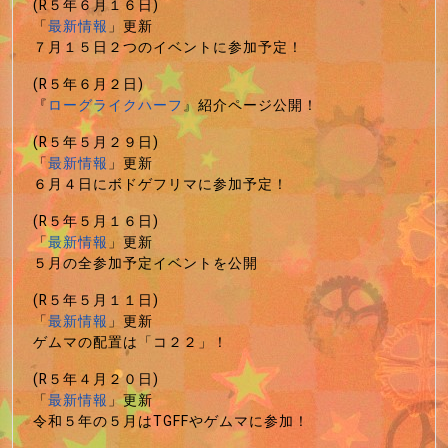
(R５年６月１６日)
「
最新情報
」更新
７月１５日２つのイベントに参加予定！
(R５年６月２日)
『
ローグライクハーフ
』紹介ページ公開！
(R５年５月２９日)
「
最新情報
」更新
６月４日にボドゲフリマに参加予定！
(R５年５月１６日)
「
最新情報
」更新
５月の全参加予定イベントを公開
(R５年５月１１日)
「
最新情報
」更新
ゲムマの配置は「コ２２」！
(R５年４月２０日)
「
最新情報
」更新
令和５年の５月はTGFFやゲムマに参加！