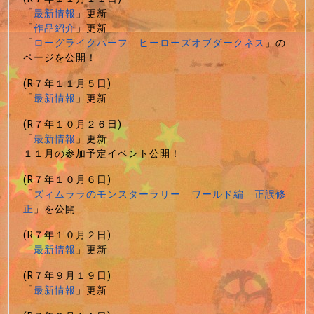
「
最新情報
」更新
「
作品紹介
」更新
「
ローグライクハーフ ヒーローズオブダークネス
」の
ページを公開！
(R７年１１月５日)
「
最新情報
」更新
(R７年１０月２６日)
「
最新情報
」更新
１１月の参加予定イベント公開！
(R７年１０月６日)
「
ズィムララのモンスターラリー ワールド編 正誤修
正
」を公開
(R７年１０月２日)
「
最新情報
」更新
(R７年９月１９日)
「
最新情報
」更新