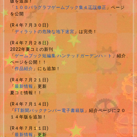
版を追加！
「
１００パラグラフゲームブック集４正誤修正
」ページ
を公開
(R４年７月３０日)
「
ディラットの危険な地下迷宮
」は完売！
(R４年７月２８日)
2022年夏コミの新刊
「
ゲームブック短編集 ハンテッドガーデンハ－ト
」紹介
ページを公開！！
「
作品紹介
」にも追加！
(R４年７月２１日)
「
最新情報
」更新
夏コミ情報！！
(R４年７月１４日)
「
FT新聞バックナンバー電子書籍版
」紹介ページに２０
１４年版を追加！
(R４年７月１１日)
「
最新情報
」更新