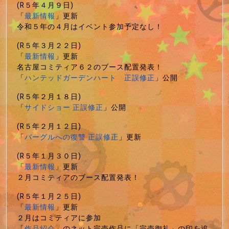
(R５年４月９日)
「
最新情報
」更新
令和５年の４月はイベント参加予定なし！
(R５年３月２２日)
「
最新情報
」更新
名古屋コミティア６２のブース配置発表！
「
ハンテッドガーデンハート 正誤修正
」公開
(R５年２月１８日)
「
サイドショー 正誤修正
」公開
(R５年２月１２日)
「
バーグルへの復讐 正誤修正
」更新
(R５年１月３０日)
「
最新情報
」更新
２月コミティアのブース配置発表！
(R５年１月２５日)
「
最新情報
」更新
２月はコミティアに参加
「
作品紹介
」のネット完売作品に「完売御礼」の印を追