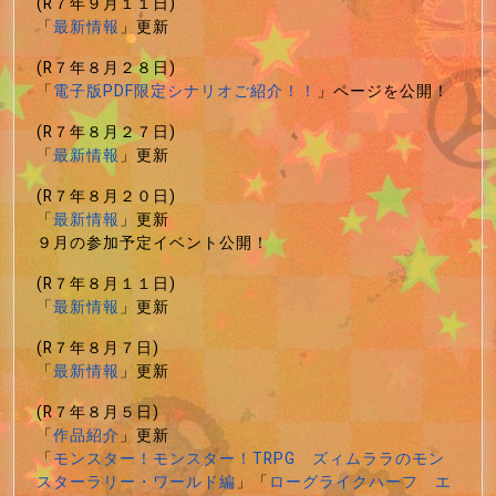
(R７年９月１１日)
「
最新情報
」更新
(R７年８月２８日)
「
電子版PDF限定シナリオご紹介！！
」ページを公開！
(R７年８月２７日)
「
最新情報
」更新
(R７年８月２０日)
「
最新情報
」更新
９月の参加予定イベント公開！
(R７年８月１１日)
「
最新情報
」更新
(R７年８月７日)
「
最新情報
」更新
(R７年８月５日)
「
作品紹介
」更新
「
モンスター！モンスター！TRPG ズィムララのモン
スターラリー・ワールド編
」「
ローグライクハーフ エ