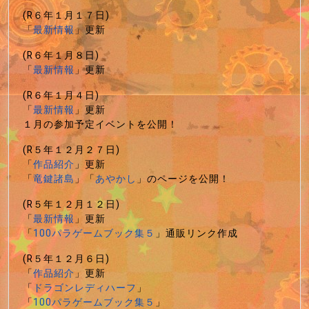
(R６年１月１７日)
「
最新情報
」更新
(R６年１月８日)
「
最新情報
」更新
(R６年１月４日)
「
最新情報
」更新
１月の参加予定イベントを公開！
(R５年１２月２７日)
「
作品紹介
」更新
「
竜鍵諸島
」「
あやかし
」のページを公開！
(R５年１２月１２日)
「
最新情報
」更新
「
100パラゲームブック集５
」通販リンク作成
(R５年１２月６日)
「
作品紹介
」更新
「
ドラゴンレディハーフ
」
「
100パラゲームブック集５
」