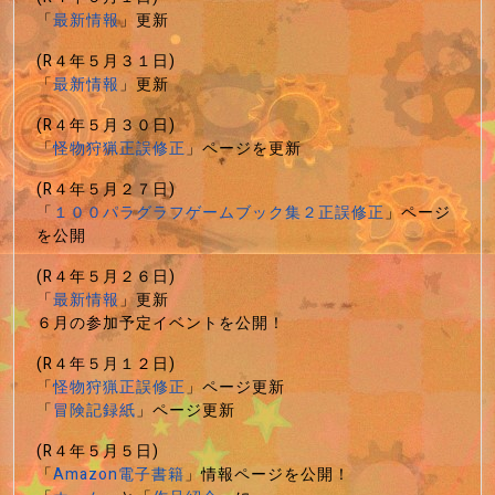
「
最新情報
」更新
(R４年５月３１日)
「
最新情報
」更新
(R４年５月３０日)
「
怪物狩猟正誤修正
」ページを更新
(R４年５月２７日)
「
１００パラグラフゲームブック集２正誤修正
」ページ
を公開
(R４年５月２６日)
「
最新情報
」更新
６月の参加予定イベントを公開！
(R４年５月１２日)
「
怪物狩猟正誤修正
」ページ更新
「
冒険記録紙
」ページ更新
(R４年５月５日)
「
Amazon電子書籍
」情報ページを公開！