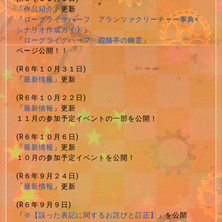
「
作品紹介
」更新
「
ローグライクハーフ アランツァクリーチャー事典×
シナリオ作成ガイド
」
「
ローグライクハーフ 四猫亭の幽霊
」
ページ公開！！
(R６年１０月３１日)
「
最新情報
」更新
(R６年１０月２２日)
「
最新情報
」更新
１１月の参加予定イベントの一部を公開！
(R６年１０月６日)
「
最新情報
」更新
１０月の参加予定イベントを公開！
(R６年９月２４日)
「
最新情報
」更新
(R６年９月９日)
「
※【誤った表記に関するお詫びと訂正】
」を公開