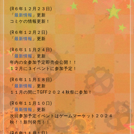
(R６年１２月２３日)
「
最新情報
」更新
コミケの情報更新！
(R６年１２月２日)
「
最新情報
」更新
(R６年１１月２４日)
「
最新情報
」更新
年内の全参加予定即売会公開！！
１２月に３イベントに参加予定！
(R６年１１月１８日)
「
最新情報
」更新
１１月の間にTGFF２０２４秋祭に参加！
(R６年１１月１０日)
「
最新情報
」更新
次回参加予定イベントはゲームマーケット２０２４
秋！！新刊発売！！
(R６年１１月１日)