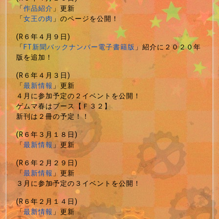
「
作品紹介
」更新
「
女王の肉
」のページを公開！
(R６年４月９日)
「
FT新聞バックナンバー電子書籍版
」紹介に２０２０年
版を追加！
(R６年４月３日)
「
最新情報
」更新
４月に参加予定の２イベントを公開！
ゲムマ春はブース【Ｆ３２】
新刊は２冊の予定！！
(R６年３月１８日)
「
最新情報
」更新
(R６年２月２９日)
「
最新情報
」更新
３月に参加予定の３イベントを公開！
(R６年２月１４日)
「
最新情報
」更新