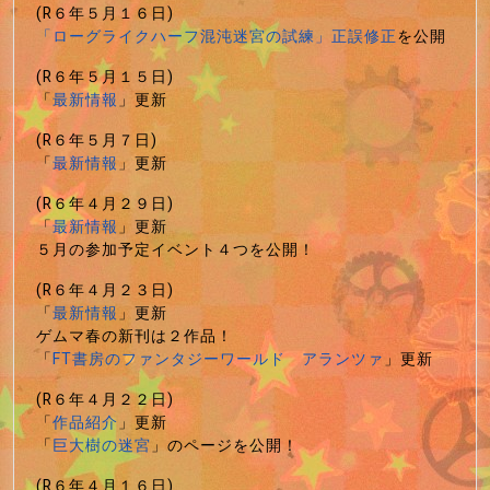
(R６年５月１６日)
「ローグライクハーフ混沌迷宮の試練」正誤修正
を公開
(R６年５月１５日)
「
最新情報
」更新
(R６年５月７日)
「
最新情報
」更新
(R６年４月２９日)
「
最新情報
」更新
５月の参加予定イベント４つを公開！
(R６年４月２３日)
「
最新情報
」更新
ゲムマ春の新刊は２作品！
「
FT書房のファンタジーワールド アランツァ
」更新
(R６年４月２２日)
「
作品紹介
」更新
「
巨大樹の迷宮
」のページを公開！
(R６年４月１６日)