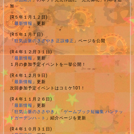
加
(R５年１月１２日)
「
最新情報
」更新
(R５年１月７日)
「
狂気山脈のささやき 正誤修正
」ページを公開
(R４年１２月３１日)
「
最新情報
」更新
１月の参加予定イベントを一挙公開！
(R４年１２月９日)
「
最新情報
」更新
次回参加予定イベントはコミケ101！
(R４年１１月２６日)
「
最新情報
」更新
「
狂気山脈のささやき
」「
ゲームブック短編集 ハンテッ
ドガーデンハ－ト
」紹介ページを更新
(R４年１０月３１日)