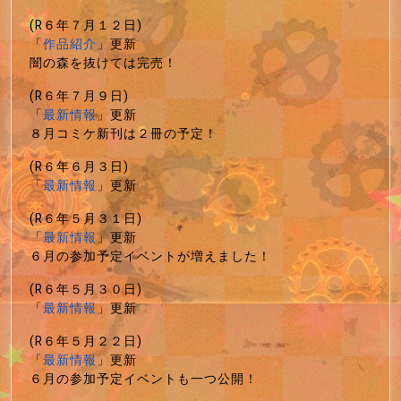
(R６年７月１２日)
「
作品紹介
」更新
闇の森を抜けては完売！
(R６年７月９日)
「
最新情報
」更新
８月コミケ新刊は２冊の予定！
(R６年６月３日)
「
最新情報
」更新
(R６年５月３１日)
「
最新情報
」更新
６月の参加予定イベントが増えました！
(R６年５月３０日)
「
最新情報
」更新
(R６年５月２２日)
「
最新情報
」更新
６月の参加予定イベントも一つ公開！