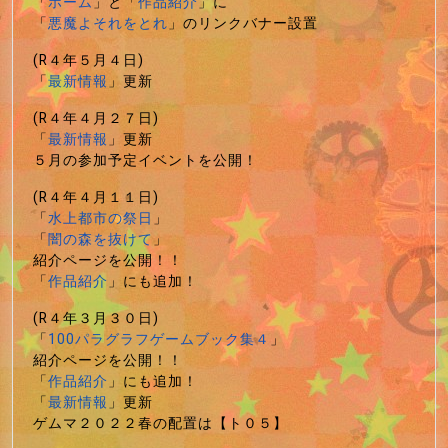
「
ホーム
」と「
作品紹介
」に
「
悪魔よそれをとれ
」のリンクバナー設置
(R４年５月４日)
「
最新情報
」更新
(R４年４月２７日)
「
最新情報
」更新
５月の参加予定イベントを公開！
(R４年４月１１日)
「
水上都市の祭日
」
「
闇の森を抜けて
」
紹介ページを公開！！
「
作品紹介
」にも追加！
(R４年３月３０日)
「
100パラグラフゲームブック集４
」
紹介ページを公開！！
「
作品紹介
」にも追加！
「
最新情報
」更新
ゲムマ２０２２春の配置は【ト０５】