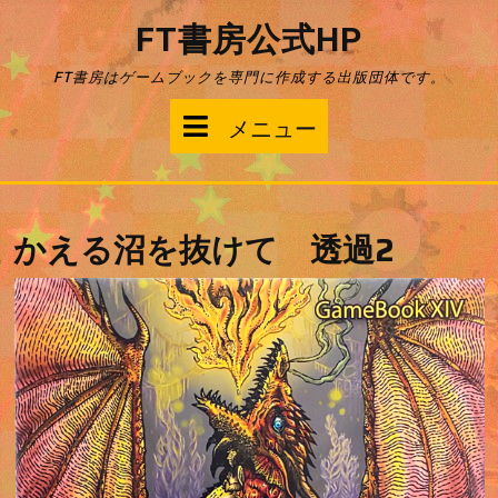
コ
FT書房公式HP
ン
テ
FT書房はゲームブックを専門に作成する出版団体です。
ン
ツ
メ
メニュー
へ
ス
ニ
キ
ッ
ュ
プ
かえる沼を抜けて 透過2
ー