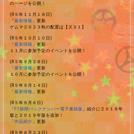
のページを公開！
(R５年１１月１８日)
「
最新情報
」更新
ゲムマ２０２３秋の配置は【ヌ３１】
(R５年１０月１０日)
「
最新情報
」更新
１１月に参加予定のイベントを公開！
(R５年９月２８日)
「
最新情報
」更新
１０月に参加予定のイベントを公開！
(R５年９月１４日)
「
最新情報
」更新
(R５年９月６日)
「
FT新聞バックナンバー電子書籍版
」紹介に２０１８年
版と２０１９年版を追加！
「
作品紹介
」更新
(R５年８月２３日)