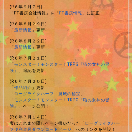
(R６年９月７日)
「FT書房会社情報」を「
FT書房情報
」に訂正
(R６年８月２９日)
「
最新情報
」更新
(R６年８月２２日)
「
最新情報
」更新
(R６年７月２１日)
「
モンスター！モンスター！TRPG『猫の女神の冒
険』
」追記を更新
(R６年７月２０日)
「
作品紹介
」更新
「
ローグライクハーフ 廃城の秘宝
」
「
モンスター！モンスター！TRPG『猫の女神の冒
険』
」ページ公開！
(R６年７月１４日)
実はこれまで隠しページ扱いだった「
ローグライクハー
フ便利道具ダウンロードページ
」へのリンクを開設！