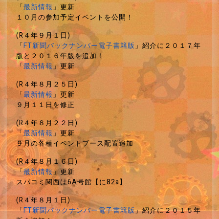
「
最新情報
」更新
１０月の参加予定イベントを公開！
(R４年９月１日)
「
FT新聞バックナンバー電子書籍版
」紹介に２０１７年
版と２０１６年版を追加！
「
最新情報
」更新
(R４年８月２５日)
「
最新情報
」更新
９月１１日を修正
(R４年８月２２日)
「
最新情報
」更新
９月の各種イベントブース配置追加
(R４年８月１６日)
「
最新情報
」更新
スパコミ関西は6A号館【に82a】
(R４年８月１日)
「
FT新聞バックナンバー電子書籍版
」紹介に２０１５年