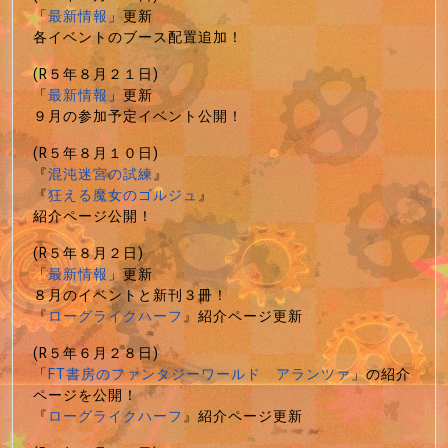
「
最新情報
」更新
各イベントのブース配置追加！
(R５年８月２１日)
「
最新情報
」更新
９月の参加予定イベント公開！
(R５年８月１０日)
『
混沌迷宮の試練
』
『
狂える魔女のゴルジュ
』
紹介ページ公開！
(R５年８月２日)
「
最新情報
」更新
８月のイベントと新刊３冊！
『
ローグライクハーフ
』紹介ページ更新
(R５年６月２８日)
「
FT書房のファンタジーワールド アランツァ
」の紹介
ページを公開！
『
ローグライクハーフ
』紹介ページ更新