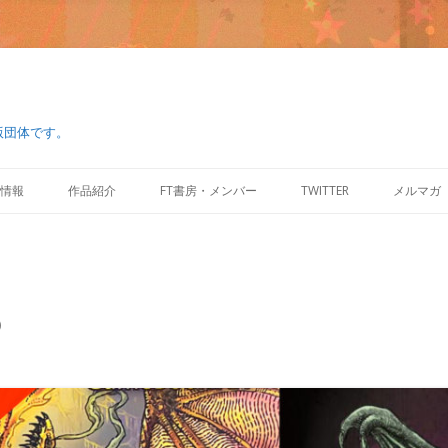
版団体です。
コ
ン
情報
作品紹介
FT書房・メンバー
TWITTER
メルマガ
テ
ン
ツ
へ
ス
キ
ッ
プ
)