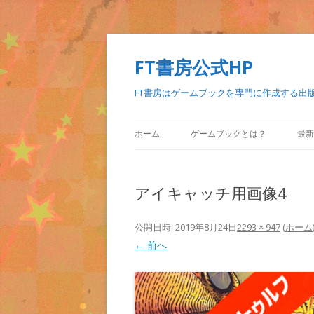
FT書房公式HP
FT書房はゲームブックを専門に作成する出
ホーム
ゲームブックとは？
最新
アイキャッチ用画像4
公開日時:
2019年8月24日
2293 × 947
(
ホーム
← 前へ