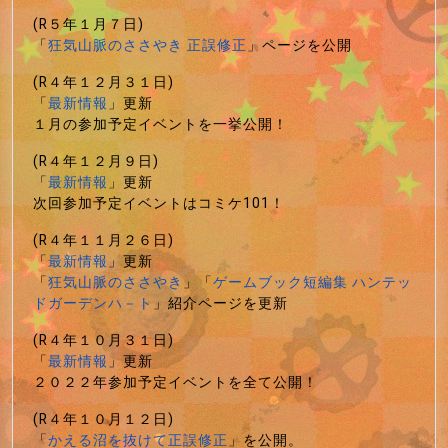
(R５年１月７日)
「
狂気山脈のささやき 正誤修正
」ページを公開
(R４年１２月３１日)
「
最新情報
」更新
１月の参加予定イベントを一挙公開！
(R４年１２月９日)
「
最新情報
」更新
次回参加予定イベントはコミケ101！
(R４年１１月２６日)
「
最新情報
」更新
「
狂気山脈のささやき
」「
ゲームブック短編集 ハンテッ
ドガーデンハ－ト
」紹介ページを更新
(R４年１０月３１日)
「
最新情報
」更新
２０２２年参加予定イベントを全て公開！
(R４年１０月１２日)
「
かえる沼を抜けて正誤修正
」を公開。