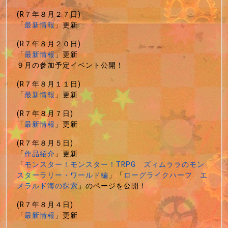
(R７年８月２７日)
「
最新情報
」更新
(R７年８月２０日)
「
最新情報
」更新
９月の参加予定イベント公開！
(R７年８月１１日)
「
最新情報
」更新
(R７年８月７日)
「
最新情報
」更新
(R７年８月５日)
「
作品紹介
」更新
「
モンスター！モンスター！TRPG ズィムララのモン
スターラリー・ワールド編
」「
ローグライクハーフ エ
メラルド海の探索
」のページを公開！
(R７年８月４日)
「
最新情報
」更新