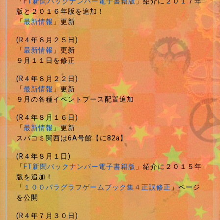
「
FT新聞バックナンバー電子書籍版
」紹介に２０１７年
版と２０１６年版を追加！
「
最新情報
」更新
(R４年８月２５日)
「
最新情報
」更新
９月１１日を修正
(R４年８月２２日)
「
最新情報
」更新
９月の各種イベントブース配置追加
(R４年８月１６日)
「
最新情報
」更新
スパコミ関西は6A号館【に82a】
(R４年８月１日)
「
FT新聞バックナンバー電子書籍版
」紹介に２０１５年
版を追加！
「
１００パラグラフゲームブック集４正誤修正
」ページ
を公開
(R４年７月３０日)