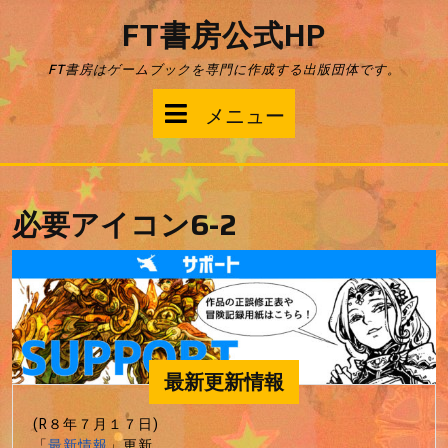
コ
FT書房公式HP
ン
テ
FT書房はゲームブックを専門に作成する出版団体です。
ン
ツ
メ
メニュー
へ
ス
ニ
キ
ッ
ュ
プ
必要アイコン6-2
ー
最新更新情報
(R８年７月１７日)
「
最新情報
」更新