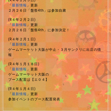
(R４年２月５日)
「
最新情報
」更新
２月２６日「盤祭4th」は参加自粛
(R４年２月２日)
「
最新情報
」更新
２月２６日「盤祭4th」に参加決定！
(R４年２月１日)
「
最新情報
」更新
ゲームマーケット大阪が中止・３月サンクリに出店の情
報
(R４年１月１８日)
「
最新情報
」更新
ゲームマーケット大阪の
ブース配置は【エ０４】
(R４年１月４日)
「
最新情報
」更新
参加イベントのブース配置発表