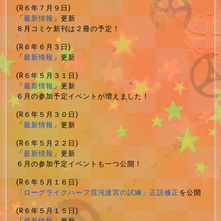
(R６年７月９日)
「
最新情報
」更新
８月コミケ新刊は２冊の予定！
(R６年６月３日)
「
最新情報
」更新
(R６年５月３１日)
「
最新情報
」更新
６月の参加予定イベントが増えました！
(R６年５月３０日)
「
最新情報
」更新
(R６年５月２２日)
「
最新情報
」更新
６月の参加予定イベントも一つ公開！
(R６年５月１６日)
「ローグライクハーフ混沌迷宮の試練」正誤修正
を公開
(R６年５月１５日)