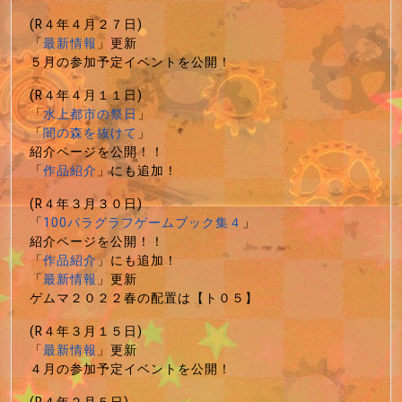
(R４年４月２７日)
「
最新情報
」更新
５月の参加予定イベントを公開！
(R４年４月１１日)
「
水上都市の祭日
」
「
闇の森を抜けて
」
紹介ページを公開！！
「
作品紹介
」にも追加！
(R４年３月３０日)
「
100パラグラフゲームブック集４
」
紹介ページを公開！！
「
作品紹介
」にも追加！
「
最新情報
」更新
ゲムマ２０２２春の配置は【ト０５】
(R４年３月１５日)
「
最新情報
」更新
４月の参加予定イベントを公開！