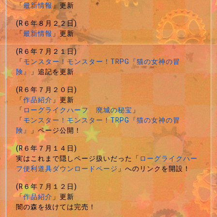
「
最新情報
」更新
(R６年８月２２日)
「
最新情報
」更新
(R６年７月２１日)
「
モンスター！モンスター！TRPG『猫の女神の冒
険』
」追記を更新
(R６年７月２０日)
「
作品紹介
」更新
「
ローグライクハーフ 廃城の秘宝
」
「
モンスター！モンスター！TRPG『猫の女神の冒
険』
」ページ公開！
(R６年７月１４日)
実はこれまで隠しページ扱いだった「
ローグライクハー
フ便利道具ダウンロードページ
」へのリンクを開設！
(R６年７月１２日)
「
作品紹介
」更新
闇の森を抜けては完売！