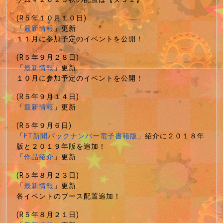
(R５年１０月１０日)
「
最新情報
」更新
１１月に参加予定のイベントを公開！
(R５年９月２８日)
「
最新情報
」更新
１０月に参加予定のイベントを公開！
(R５年９月１４日)
「
最新情報
」更新
(R５年９月６日)
「
FT新聞バックナンバー電子書籍版
」紹介に２０１８年
版と２０１９年版を追加！
「
作品紹介
」更新
(R５年８月２３日)
「
最新情報
」更新
各イベントのブース配置追加！
(R５年８月２１日)