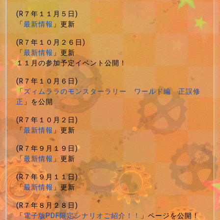
(R７年１１月５日)
「
最新情報
」更新
(R７年１０月２６日)
「
最新情報
」更新
１１月の参加予定イベント公開！
(R７年１０月６日)
「
ズィムララのモンスターラリー ワールド編 正誤修
正
」を公開
(R７年１０月２日)
「
最新情報
」更新
(R７年９月１９日)
「
最新情報
」更新
(R７年９月１１日)
「
最新情報
」更新
(R７年８月２８日)
「
電子版PDF限定シナリオご紹介！！
」ページを公開！