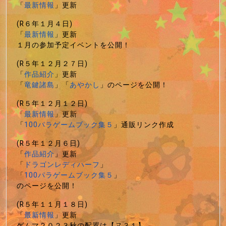
「
最新情報
」更新
(R６年１月４日)
「
最新情報
」更新
１月の参加予定イベントを公開！
(R５年１２月２７日)
「
作品紹介
」更新
「
竜鍵諸島
」「
あやかし
」のページを公開！
(R５年１２月１２日)
「
最新情報
」更新
「
100パラゲームブック集５
」通販リンク作成
(R５年１２月６日)
「
作品紹介
」更新
「
ドラゴンレディハーフ
」
「
100パラゲームブック集５
」
のページを公開！
(R５年１１月１８日)
「
最新情報
」更新
ゲムマ２０２３秋の配置は【ヌ３１】