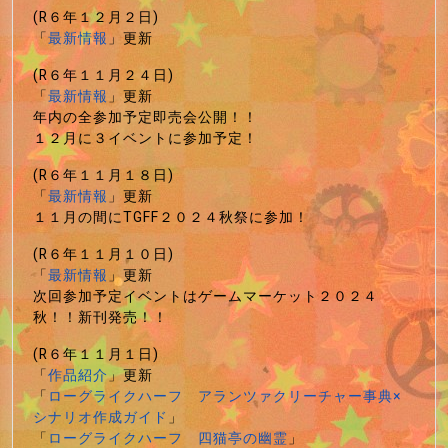
(R６年１２月２日)
「
最新情報
」更新
(R６年１１月２４日)
「
最新情報
」更新
年内の全参加予定即売会公開！！
１２月に３イベントに参加予定！
(R６年１１月１８日)
「
最新情報
」更新
１１月の間にTGFF２０２４秋祭に参加！
(R６年１１月１０日)
「
最新情報
」更新
次回参加予定イベントはゲームマーケット２０２４
秋！！新刊発売！！
(R６年１１月１日)
「
作品紹介
」更新
「
ローグライクハーフ アランツァクリーチャー事典×
シナリオ作成ガイド
」
「
ローグライクハーフ 四猫亭の幽霊
」