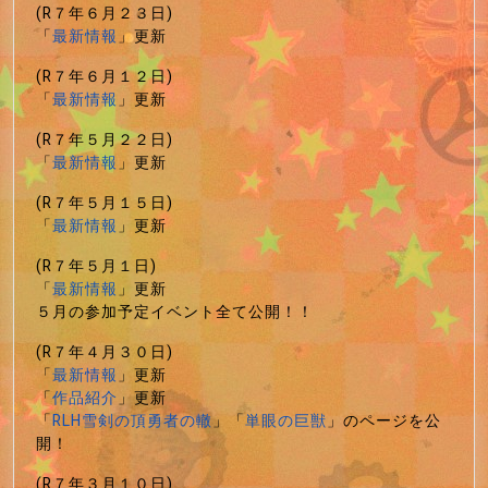
(R７年６月２３日)
「
最新情報
」更新
(R７年６月１２日)
「
最新情報
」更新
(R７年５月２２日)
「
最新情報
」更新
(R７年５月１５日)
「
最新情報
」更新
(R７年５月１日)
「
最新情報
」更新
５月の参加予定イベント全て公開！！
(R７年４月３０日)
「
最新情報
」更新
「
作品紹介
」更新
「
RLH雪剣の頂勇者の轍
」「
単眼の巨獣
」のページを公
開！
(R７年３月１０日)