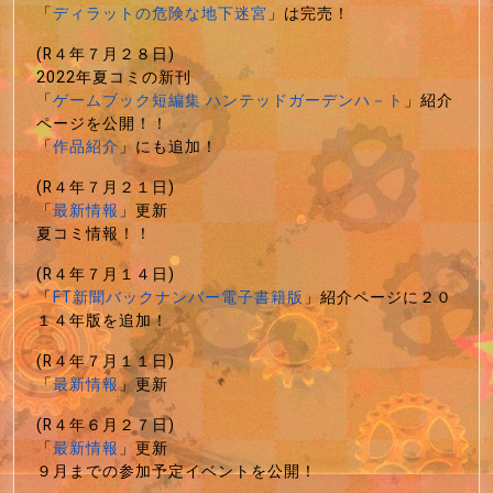
「
ディラットの危険な地下迷宮
」は完売！
(R４年７月２８日)
2022年夏コミの新刊
「
ゲームブック短編集 ハンテッドガーデンハ－ト
」紹介
ページを公開！！
「
作品紹介
」にも追加！
(R４年７月２１日)
「
最新情報
」更新
夏コミ情報！！
(R４年７月１４日)
「
FT新聞バックナンバー電子書籍版
」紹介ページに２０
１４年版を追加！
(R４年７月１１日)
「
最新情報
」更新
(R４年６月２７日)
「
最新情報
」更新
９月までの参加予定イベントを公開！