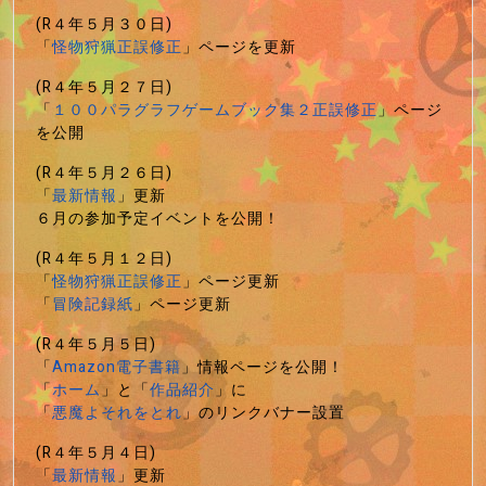
(R４年５月３０日)
「
怪物狩猟正誤修正
」ページを更新
(R４年５月２７日)
「
１００パラグラフゲームブック集２正誤修正
」ページ
を公開
(R４年５月２６日)
「
最新情報
」更新
６月の参加予定イベントを公開！
(R４年５月１２日)
「
怪物狩猟正誤修正
」ページ更新
「
冒険記録紙
」ページ更新
(R４年５月５日)
「
Amazon電子書籍
」情報ページを公開！
「
ホーム
」と「
作品紹介
」に
「
悪魔よそれをとれ
」のリンクバナー設置
(R４年５月４日)
「
最新情報
」更新