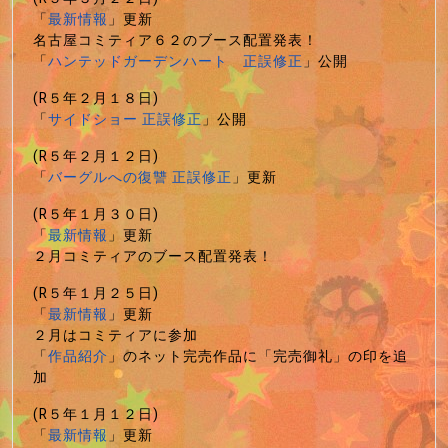
「
最新情報
」更新
名古屋コミティア６２のブース配置発表！
「
ハンテッドガーデンハート 正誤修正
」公開
(R５年２月１８日)
「
サイドショー 正誤修正
」公開
(R５年２月１２日)
「
バーグルへの復讐 正誤修正
」更新
(R５年１月３０日)
「
最新情報
」更新
２月コミティアのブース配置発表！
(R５年１月２５日)
「
最新情報
」更新
２月はコミティアに参加
「
作品紹介
」のネット完売作品に「完売御礼」の印を追
加
(R５年１月１２日)
「
最新情報
」更新