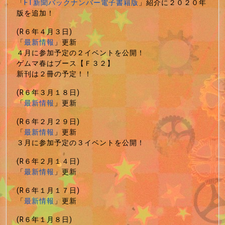
「
FT新聞バックナンバー電子書籍版
」紹介に２０２０年
版を追加！
(R６年４月３日)
「
最新情報
」更新
４月に参加予定の２イベントを公開！
ゲムマ春はブース【Ｆ３２】
新刊は２冊の予定！！
(R６年３月１８日)
「
最新情報
」更新
(R６年２月２９日)
「
最新情報
」更新
３月に参加予定の３イベントを公開！
(R６年２月１４日)
「
最新情報
」更新
(R６年１月１７日)
「
最新情報
」更新
(R６年１月８日)