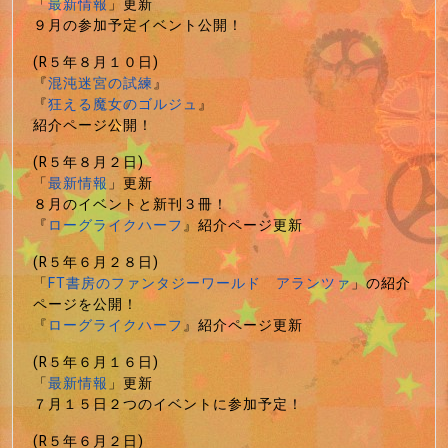
「
最新情報
」更新
９月の参加予定イベント公開！
(R５年８月１０日)
『
混沌迷宮の試練
』
『
狂える魔女のゴルジュ
』
紹介ページ公開！
(R５年８月２日)
「
最新情報
」更新
８月のイベントと新刊３冊！
『
ローグライクハーフ
』紹介ページ更新
(R５年６月２８日)
「
FT書房のファンタジーワールド アランツァ
」の紹介
ページを公開！
『
ローグライクハーフ
』紹介ページ更新
(R５年６月１６日)
「
最新情報
」更新
７月１５日２つのイベントに参加予定！
(R５年６月２日)