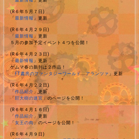
「
最新情報
」更新
(R６年５月７日)
「
最新情報
」更新
(R６年４月２９日)
「
最新情報
」更新
５月の参加予定イベント４つを公開！
(R６年４月２３日)
「
最新情報
」更新
ゲムマ春の新刊は２作品！
「
FT書房のファンタジーワールド アランツァ
」更新
(R６年４月２２日)
「
作品紹介
」更新
「
巨大樹の迷宮
」のページを公開！
(R６年４月１６日)
「
作品紹介
」更新
「
女王の肉
」のページを公開！
(R６年４月９日)