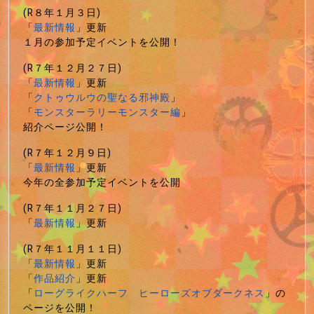
(R８年１月３日)
「
最新情報
」更新
１月の参加予定イベントを公開！
(R７年１２月２７日)
「
最新情報
」更新
「
クトゥウルウの聖なる邪神殿
」
「
モンスターラリーモンスター編
」
紹介ページ公開！
(R７年１２月９日)
「
最新情報
」更新
今年の全参加予定イベントを公開
(R７年１１月２７日)
「
最新情報
」更新
(R７年１１月１１日)
「
最新情報
」更新
「
作品紹介
」更新
「
ローグライクハーフ ヒーローズオブダークネス
」の
ページを公開！