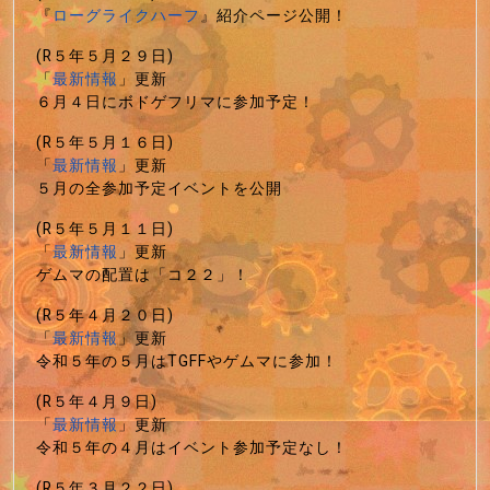
『
ローグライクハーフ
』紹介ページ公開！
(R５年５月２９日)
「
最新情報
」更新
６月４日にボドゲフリマに参加予定！
(R５年５月１６日)
「
最新情報
」更新
５月の全参加予定イベントを公開
(R５年５月１１日)
「
最新情報
」更新
ゲムマの配置は「コ２２」！
(R５年４月２０日)
「
最新情報
」更新
令和５年の５月はTGFFやゲムマに参加！
(R５年４月９日)
「
最新情報
」更新
令和５年の４月はイベント参加予定なし！
(R５年３月２２日)