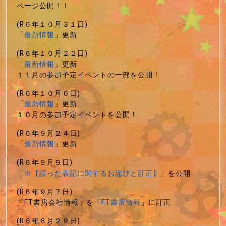
ページ公開！！
(R６年１０月３１日)
「
最新情報
」更新
(R６年１０月２２日)
「
最新情報
」更新
１１月の参加予定イベントの一部を公開！
(R６年１０月６日)
「
最新情報
」更新
１０月の参加予定イベントを公開！
(R６年９月２４日)
「
最新情報
」更新
(R６年９月９日)
「
※【誤った表記に関するお詫びと訂正】
」を公開
(R６年９月７日)
「FT書房会社情報」を「
FT書房情報
」に訂正
(R６年８月２９日)