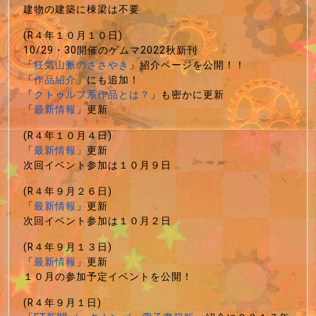
建物の建築に棟梁は不要
(R４年１０月１０日)
10/29・30開催のゲムマ2022秋新刊
「
狂気山脈のささやき
」紹介ページを公開！！
「
作品紹介
」にも追加！
「
クトゥルフ系作品とは？
」も密かに更新
「
最新情報
」更新
(R４年１０月４日)
「
最新情報
」更新
次回イベント参加は１０月９日
(R４年９月２６日)
「
最新情報
」更新
次回イベント参加は１０月２日
(R４年９月１３日)
「
最新情報
」更新
１０月の参加予定イベントを公開！
(R４年９月１日)