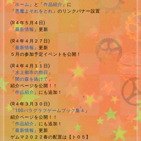
「
ホーム
」と「
作品紹介
」に
「
悪魔よそれをとれ
」のリンクバナー設置
(R４年５月４日)
「
最新情報
」更新
(R４年４月２７日)
「
最新情報
」更新
５月の参加予定イベントを公開！
(R４年４月１１日)
「
水上都市の祭日
」
「
闇の森を抜けて
」
紹介ページを公開！！
「
作品紹介
」にも追加！
(R４年３月３０日)
「
100パラグラフゲームブック集４
」
紹介ページを公開！！
「
作品紹介
」にも追加！
「
最新情報
」更新
ゲムマ２０２２春の配置は【ト０５】