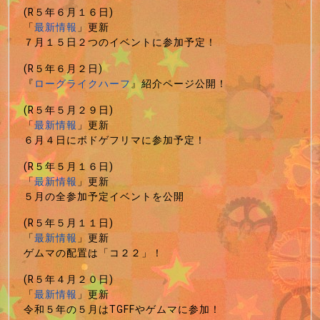
(R５年６月１６日)
「
最新情報
」更新
７月１５日２つのイベントに参加予定！
(R５年６月２日)
『
ローグライクハーフ
』紹介ページ公開！
(R５年５月２９日)
「
最新情報
」更新
６月４日にボドゲフリマに参加予定！
(R５年５月１６日)
「
最新情報
」更新
５月の全参加予定イベントを公開
(R５年５月１１日)
「
最新情報
」更新
ゲムマの配置は「コ２２」！
(R５年４月２０日)
「
最新情報
」更新
令和５年の５月はTGFFやゲムマに参加！