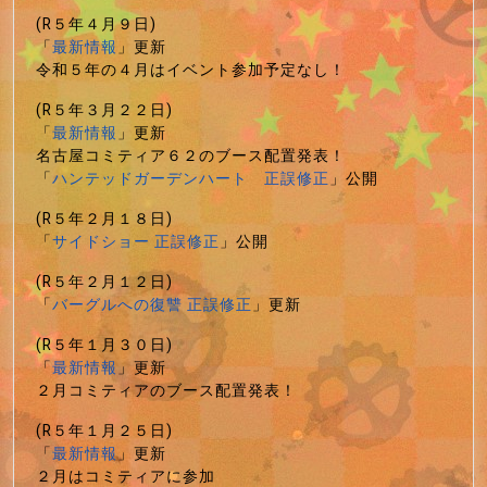
(R５年４月９日)
「
最新情報
」更新
令和５年の４月はイベント参加予定なし！
(R５年３月２２日)
「
最新情報
」更新
名古屋コミティア６２のブース配置発表！
「
ハンテッドガーデンハート 正誤修正
」公開
(R５年２月１８日)
「
サイドショー 正誤修正
」公開
(R５年２月１２日)
「
バーグルへの復讐 正誤修正
」更新
(R５年１月３０日)
「
最新情報
」更新
２月コミティアのブース配置発表！
(R５年１月２５日)
「
最新情報
」更新
２月はコミティアに参加