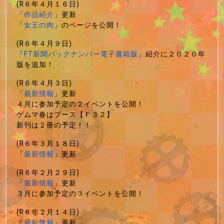
(R６年４月１６日)
「
作品紹介
」更新
「
女王の肉
」のページを公開！
(R６年４月９日)
「
FT新聞バックナンバー電子書籍版
」紹介に２０２０年
版を追加！
(R６年４月３日)
「
最新情報
」更新
４月に参加予定の２イベントを公開！
ゲムマ春はブース【Ｆ３２】
新刊は２冊の予定！！
(R６年３月１８日)
「
最新情報
」更新
(R６年２月２９日)
「
最新情報
」更新
３月に参加予定の３イベントを公開！
(R６年２月１４日)
「
最新情報
」更新