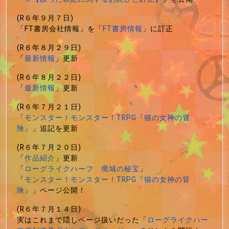
(R６年９月７日)
「FT書房会社情報」を「
FT書房情報
」に訂正
(R６年８月２９日)
「
最新情報
」更新
(R６年８月２２日)
「
最新情報
」更新
(R６年７月２１日)
「
モンスター！モンスター！TRPG『猫の女神の冒
険』
」追記を更新
(R６年７月２０日)
「
作品紹介
」更新
「
ローグライクハーフ 廃城の秘宝
」
「
モンスター！モンスター！TRPG『猫の女神の冒
険』
」ページ公開！
(R６年７月１４日)
実はこれまで隠しページ扱いだった「
ローグライクハー