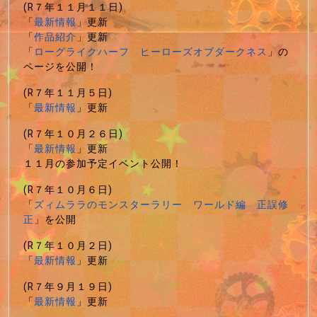
(R７年１１月１１日)
「
最新情報
」更新
「
作品紹介
」更新
「
ローグライクハーフ ヒーローズオブダークネス
」の
ページを公開！
(R７年１１月５日)
「
最新情報
」更新
(R７年１０月２６日)
「
最新情報
」更新
１１月の参加予定イベント公開！
(R７年１０月６日)
「
ズィムララのモンスターラリー ワールド編 正誤修
正
」を公開
(R７年１０月２日)
「
最新情報
」更新
(R７年９月１９日)
「
最新情報
」更新