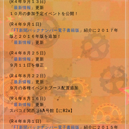
(R４年９月１３日)
「
最新情報
」更新
１０月の参加予定イベントを公開！
(R４年９月１日)
「
FT新聞バックナンバー電子書籍版
」紹介に２０１７年
版と２０１６年版を追加！
「
最新情報
」更新
(R４年８月２５日)
「
最新情報
」更新
９月１１日を修正
(R４年８月２２日)
「
最新情報
」更新
９月の各種イベントブース配置追加
(R４年８月１６日)
「
最新情報
」更新
スパコミ関西は6A号館【に82a】
(R４年８月１日)
「
FT新聞バックナンバー電子書籍版
」紹介に２０１５年