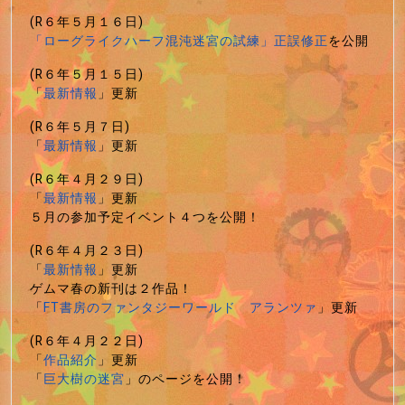
(R６年５月１６日)
「ローグライクハーフ混沌迷宮の試練」正誤修正
を公開
(R６年５月１５日)
「
最新情報
」更新
(R６年５月７日)
「
最新情報
」更新
(R６年４月２９日)
「
最新情報
」更新
５月の参加予定イベント４つを公開！
(R６年４月２３日)
「
最新情報
」更新
ゲムマ春の新刊は２作品！
「
FT書房のファンタジーワールド アランツァ
」更新
(R６年４月２２日)
「
作品紹介
」更新
「
巨大樹の迷宮
」のページを公開！