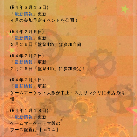
(R４年３月１５日)
「
最新情報
」更新
４月の参加予定イベントを公開！
(R４年２月５日)
「
最新情報
」更新
２月２６日「盤祭4th」は参加自粛
(R４年２月２日)
「
最新情報
」更新
２月２６日「盤祭4th」に参加決定！
(R４年２月１日)
「
最新情報
」更新
ゲームマーケット大阪が中止・３月サンクリに出店の情
報
(R４年１月１８日)
「
最新情報
」更新
ゲームマーケット大阪の
ブース配置は【エ０４】