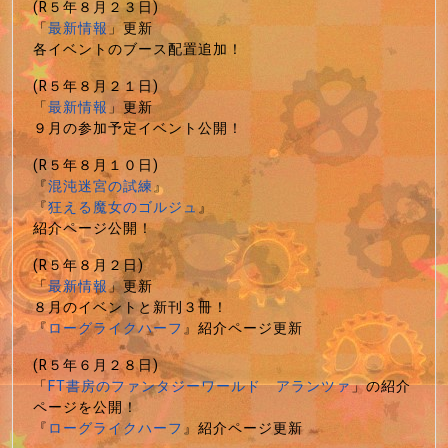
(R５年８月２３日)
「
最新情報
」更新
各イベントのブース配置追加！
(R５年８月２１日)
「
最新情報
」更新
９月の参加予定イベント公開！
(R５年８月１０日)
『
混沌迷宮の試練
』
『
狂える魔女のゴルジュ
』
紹介ページ公開！
(R５年８月２日)
「
最新情報
」更新
８月のイベントと新刊３冊！
『
ローグライクハーフ
』紹介ページ更新
(R５年６月２８日)
「
FT書房のファンタジーワールド アランツァ
」の紹介
ページを公開！
『
ローグライクハーフ
』紹介ページ更新