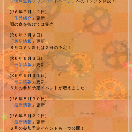
フ便利道具ダウンロードページ
」へのリンクを開設！
(R６年７月１２日)
「
作品紹介
」更新
闇の森を抜けては完売！
(R６年７月９日)
「
最新情報
」更新
８月コミケ新刊は２冊の予定！
(R６年６月３日)
「
最新情報
」更新
(R６年５月３１日)
「
最新情報
」更新
６月の参加予定イベントが増えました！
(R６年５月３０日)
「
最新情報
」更新
(R６年５月２２日)
「
最新情報
」更新
６月の参加予定イベントも一つ公開！