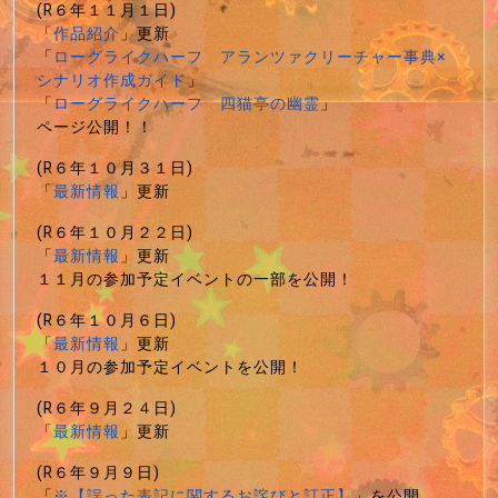
(R６年１１月１日)
「
作品紹介
」更新
「
ローグライクハーフ アランツァクリーチャー事典×
シナリオ作成ガイド
」
「
ローグライクハーフ 四猫亭の幽霊
」
ページ公開！！
(R６年１０月３１日)
「
最新情報
」更新
(R６年１０月２２日)
「
最新情報
」更新
１１月の参加予定イベントの一部を公開！
(R６年１０月６日)
「
最新情報
」更新
１０月の参加予定イベントを公開！
(R６年９月２４日)
「
最新情報
」更新
(R６年９月９日)
「
※【誤った表記に関するお詫びと訂正】
」を公開