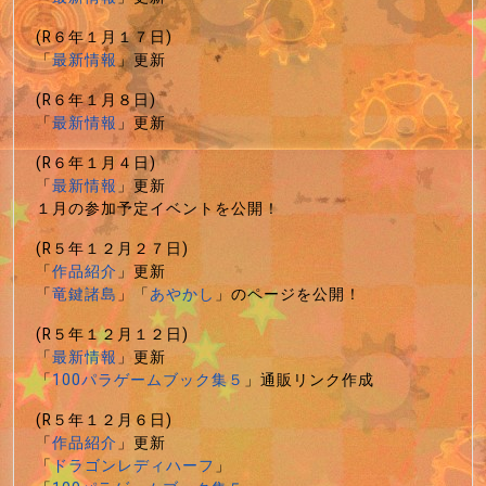
(R６年１月１７日)
「
最新情報
」更新
(R６年１月８日)
「
最新情報
」更新
(R６年１月４日)
「
最新情報
」更新
１月の参加予定イベントを公開！
(R５年１２月２７日)
「
作品紹介
」更新
「
竜鍵諸島
」「
あやかし
」のページを公開！
(R５年１２月１２日)
「
最新情報
」更新
「
100パラゲームブック集５
」通販リンク作成
(R５年１２月６日)
「
作品紹介
」更新
「
ドラゴンレディハーフ
」