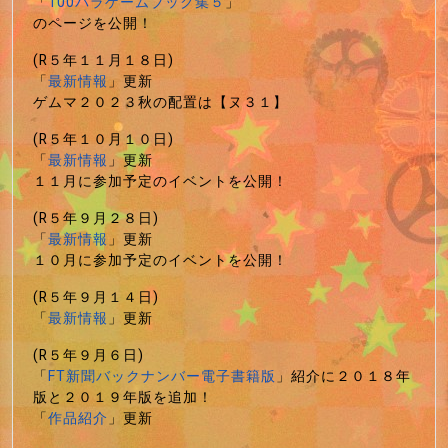
「
100パラゲームブック集５
」
のページを公開！
(R５年１１月１８日)
「
最新情報
」更新
ゲムマ２０２３秋の配置は【ヌ３１】
(R５年１０月１０日)
「
最新情報
」更新
１１月に参加予定のイベントを公開！
(R５年９月２８日)
「
最新情報
」更新
１０月に参加予定のイベントを公開！
(R５年９月１４日)
「
最新情報
」更新
(R５年９月６日)
「
FT新聞バックナンバー電子書籍版
」紹介に２０１８年
版と２０１９年版を追加！
「
作品紹介
」更新