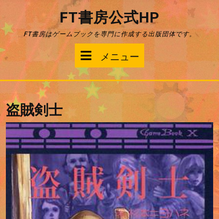
コ
FT書房公式HP
ン
テ
FT書房はゲームブックを専門に作成する出版団体です。
ン
ツ
メ
メニュー
へ
ス
ニ
キ
ッ
ュ
プ
盗賊剣士
ー