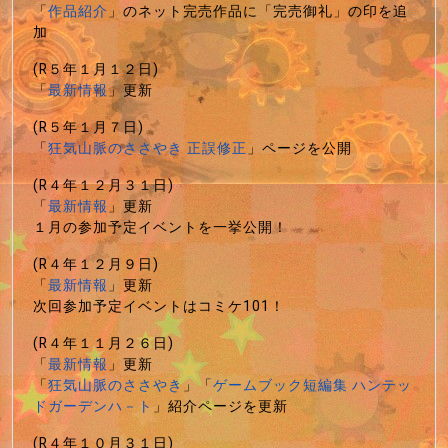
「
作品紹介
」のネット完売作品に「完売御礼」の印を追
加
(R５年１月１２日)
「
最新情報
」更新
(R５年１月７日)
「
狂気山脈のささやき 正誤修正
」ページを公開
(R４年１２月３１日)
「
最新情報
」更新
１月の参加予定イベントを一挙公開！
(R４年１２月９日)
「
最新情報
」更新
次回参加予定イベントはコミケ101！
(R４年１１月２６日)
「
最新情報
」更新
「
狂気山脈のささやき
」「
ゲームブック短編集 ハンテッ
ドガーデンハ－ト
」紹介ページを更新
(R４年１０月３１日)