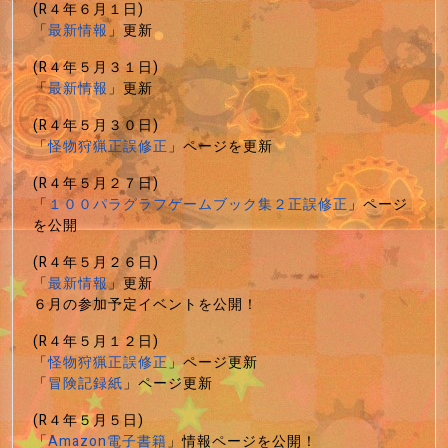
(R４年６月１日)
「
最新情報
」更新
(R４年５月３１日)
「
最新情報
」更新
(R４年５月３０日)
「
怪物狩猟正誤修正
」ページを更新
(R４年５月２７日)
「
１００パラグラフゲームブック集２正誤修正
」ページ
を公開
(R４年５月２６日)
「
最新情報
」更新
６月の参加予定イベントを公開！
(R４年５月１２日)
「
怪物狩猟正誤修正
」ページ更新
「
冒険記録紙
」ページ更新
(R４年５月５日)
「
Amazon電子書籍
」情報ページを公開！