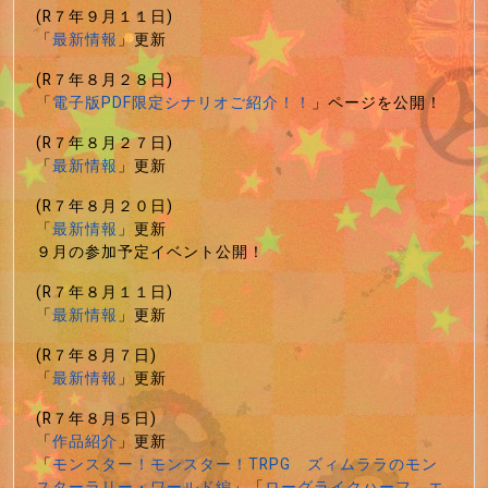
(R７年９月１１日)
「
最新情報
」更新
(R７年８月２８日)
「
電子版PDF限定シナリオご紹介！！
」ページを公開！
(R７年８月２７日)
「
最新情報
」更新
(R７年８月２０日)
「
最新情報
」更新
９月の参加予定イベント公開！
(R７年８月１１日)
「
最新情報
」更新
(R７年８月７日)
「
最新情報
」更新
(R７年８月５日)
「
作品紹介
」更新
「
モンスター！モンスター！TRPG ズィムララのモン
スターラリー・ワールド編
」「
ローグライクハーフ エ