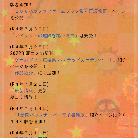
版を追加！
「
１００パラグラフゲームブック集４正誤修正
」ページ
を公開
(R４年７月３０日)
「
ディラットの危険な地下迷宮
」は完売！
(R４年７月２８日)
2022年夏コミの新刊
「
ゲームブック短編集 ハンテッドガーデンハ－ト
」紹介
ページを公開！！
「
作品紹介
」にも追加！
(R４年７月２１日)
「
最新情報
」更新
夏コミ情報！！
(R４年７月１４日)
「
FT新聞バックナンバー電子書籍版
」紹介ページに２０
１４年版を追加！
(R４年７月１１日)