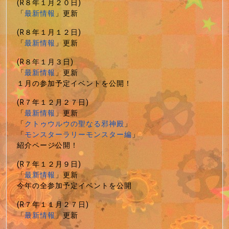
(R８年１月２０日)
「
最新情報
」更新
(R８年１月１２日)
「
最新情報
」更新
(R８年１月３日)
「
最新情報
」更新
１月の参加予定イベントを公開！
(R７年１２月２７日)
「
最新情報
」更新
「
クトゥウルウの聖なる邪神殿
」
「
モンスターラリーモンスター編
」
紹介ページ公開！
(R７年１２月９日)
「
最新情報
」更新
今年の全参加予定イベントを公開
(R７年１１月２７日)
「
最新情報
」更新