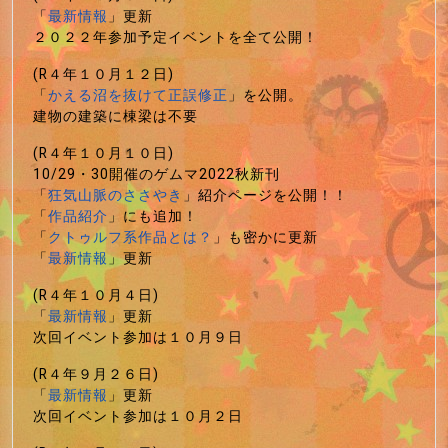
「
最新情報
」更新
２０２２年参加予定イベントを全て公開！
(R４年１０月１２日)
「
かえる沼を抜けて正誤修正
」を公開。
建物の建築に棟梁は不要
(R４年１０月１０日)
10/29・30開催のゲムマ2022秋新刊
「
狂気山脈のささやき
」紹介ページを公開！！
「
作品紹介
」にも追加！
「
クトゥルフ系作品とは？
」も密かに更新
「
最新情報
」更新
(R４年１０月４日)
「
最新情報
」更新
次回イベント参加は１０月９日
(R４年９月２６日)
「
最新情報
」更新
次回イベント参加は１０月２日