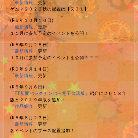
「
最新情報
」更新
ゲムマ２０２３秋の配置は【ヌ３１】
(R５年１０月１０日)
「
最新情報
」更新
１１月に参加予定のイベントを公開！
(R５年９月２８日)
「
最新情報
」更新
１０月に参加予定のイベントを公開！
(R５年９月１４日)
「
最新情報
」更新
(R５年９月６日)
「
FT新聞バックナンバー電子書籍版
」紹介に２０１８年
版と２０１９年版を追加！
「
作品紹介
」更新
(R５年８月２３日)
「
最新情報
」更新
各イベントのブース配置追加！