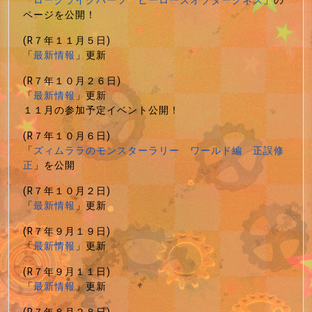
「
ローグライクハーフ ヒーローズオブダークネス
」の
ページを公開！
(R７年１１月５日)
「
最新情報
」更新
(R７年１０月２６日)
「
最新情報
」更新
１１月の参加予定イベント公開！
(R７年１０月６日)
「
ズィムララのモンスターラリー ワールド編 正誤修
正
」を公開
(R７年１０月２日)
「
最新情報
」更新
(R７年９月１９日)
「
最新情報
」更新
(R７年９月１１日)
「
最新情報
」更新