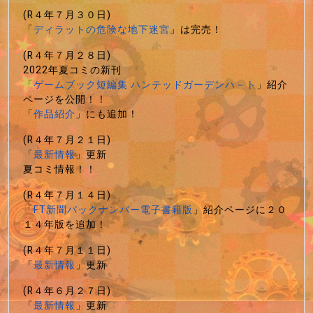
(R４年７月３０日)
「
ディラットの危険な地下迷宮
」は完売！
(R４年７月２８日)
2022年夏コミの新刊
「
ゲームブック短編集 ハンテッドガーデンハ－ト
」紹介
ページを公開！！
「
作品紹介
」にも追加！
(R４年７月２１日)
「
最新情報
」更新
夏コミ情報！！
(R４年７月１４日)
「
FT新聞バックナンバー電子書籍版
」紹介ページに２０
１４年版を追加！
(R４年７月１１日)
「
最新情報
」更新
(R４年６月２７日)
「
最新情報
」更新