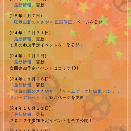
「
最新情報
」更新
(R５年１月７日)
「
狂気山脈のささやき 正誤修正
」ページを公開
(R４年１２月３１日)
「
最新情報
」更新
１月の参加予定イベントを一挙公開！
(R４年１２月９日)
「
最新情報
」更新
次回参加予定イベントはコミケ101！
(R４年１１月２６日)
「
最新情報
」更新
「
狂気山脈のささやき
」「
ゲームブック短編集 ハンテッ
ドガーデンハ－ト
」紹介ページを更新
(R４年１０月３１日)
「
最新情報
」更新
２０２２年参加予定イベントを全て公開！