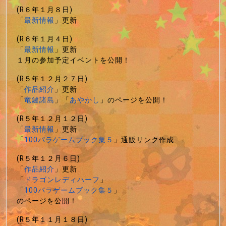
(R６年１月８日)
「
最新情報
」更新
(R６年１月４日)
「
最新情報
」更新
１月の参加予定イベントを公開！
(R５年１２月２７日)
「
作品紹介
」更新
「
竜鍵諸島
」「
あやかし
」のページを公開！
(R５年１２月１２日)
「
最新情報
」更新
「
100パラゲームブック集５
」通販リンク作成
(R５年１２月６日)
「
作品紹介
」更新
「
ドラゴンレディハーフ
」
「
100パラゲームブック集５
」
のページを公開！
(R５年１１月１８日)