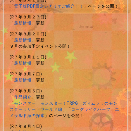
(R７年８月２８日)
「
電子版PDF限定シナリオご紹介！！
」ページを公開！
(R７年８月２７日)
「
最新情報
」更新
(R７年８月２０日)
「
最新情報
」更新
９月の参加予定イベント公開！
(R７年８月１１日)
「
最新情報
」更新
(R７年８月７日)
「
最新情報
」更新
(R７年８月５日)
「
作品紹介
」更新
「
モンスター！モンスター！TRPG ズィムララのモン
スターラリー・ワールド編
」「
ローグライクハーフ エ
メラルド海の探索
」のページを公開！
(R７年８月４日)