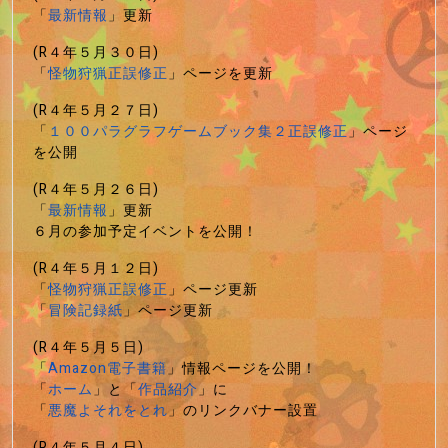
「
最新情報
」更新
(R４年５月３０日)
「
怪物狩猟正誤修正
」ページを更新
(R４年５月２７日)
「
１００パラグラフゲームブック集２正誤修正
」ページ
を公開
(R４年５月２６日)
「
最新情報
」更新
６月の参加予定イベントを公開！
(R４年５月１２日)
「
怪物狩猟正誤修正
」ページ更新
「
冒険記録紙
」ページ更新
(R４年５月５日)
「
Amazon電子書籍
」情報ページを公開！
「
ホーム
」と「
作品紹介
」に
「
悪魔よそれをとれ
」のリンクバナー設置
(R４年５月４日)