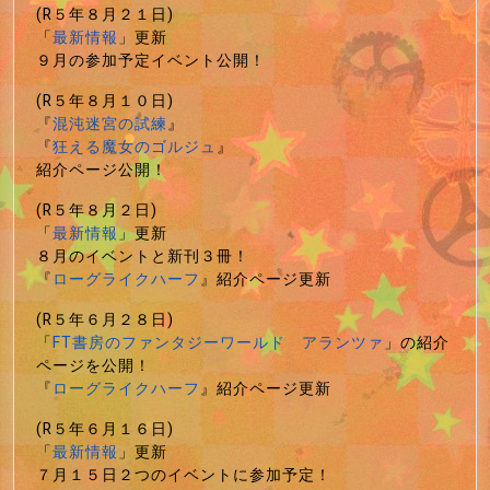
(R５年８月２１日)
「
最新情報
」更新
９月の参加予定イベント公開！
(R５年８月１０日)
『
混沌迷宮の試練
』
『
狂える魔女のゴルジュ
』
紹介ページ公開！
(R５年８月２日)
「
最新情報
」更新
８月のイベントと新刊３冊！
『
ローグライクハーフ
』紹介ページ更新
(R５年６月２８日)
「
FT書房のファンタジーワールド アランツァ
」の紹介
ページを公開！
『
ローグライクハーフ
』紹介ページ更新
(R５年６月１６日)
「
最新情報
」更新
７月１５日２つのイベントに参加予定！