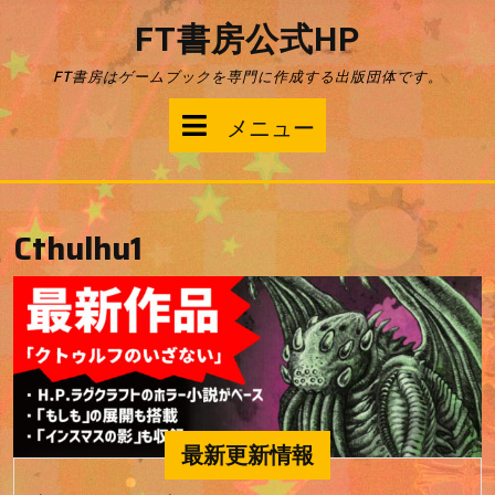
コ
FT書房公式HP
ン
テ
FT書房はゲームブックを専門に作成する出版団体です。
ン
ツ
メ
メニュー
へ
ス
ニ
キ
ッ
ュ
プ
Cthulhu1
ー
最新更新情報