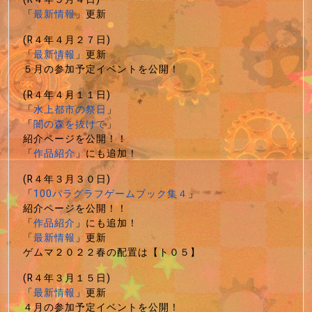
「
最新情報
」更新
(R４年４月２７日)
「
最新情報
」更新
５月の参加予定イベントを公開！
(R４年４月１１日)
「
水上都市の祭日
」
「
闇の森を抜けて
」
紹介ページを公開！！
「
作品紹介
」にも追加！
(R４年３月３０日)
「
100パラグラフゲームブック集４
」
紹介ページを公開！！
「
作品紹介
」にも追加！
「
最新情報
」更新
ゲムマ２０２２春の配置は【ト０５】
(R４年３月１５日)
「
最新情報
」更新
４月の参加予定イベントを公開！