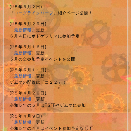
(R５年６月２日)
『
ローグライクハーフ
』紹介ページ公開！
(R５年５月２９日)
「
最新情報
」更新
６月４日にボドゲフリマに参加予定！
(R５年５月１６日)
「
最新情報
」更新
５月の全参加予定イベントを公開
(R５年５月１１日)
「
最新情報
」更新
ゲムマの配置は「コ２２」！
(R５年４月２０日)
「
最新情報
」更新
令和５年の５月はTGFFやゲムマに参加！
(R５年４月９日)
「
最新情報
」更新
令和５年の４月はイベント参加予定なし！