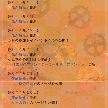
(R６年５月１５日)
「
最新情報
」更新
(R６年５月７日)
「
最新情報
」更新
(R６年４月２９日)
「
最新情報
」更新
５月の参加予定イベント４つを公開！
(R６年４月２３日)
「
最新情報
」更新
ゲムマ春の新刊は２作品！
「
FT書房のファンタジーワールド アランツァ
」更新
(R６年４月２２日)
「
作品紹介
」更新
「
巨大樹の迷宮
」のページを公開！
(R６年４月１６日)
「
作品紹介
」更新
「
女王の肉
」のページを公開！