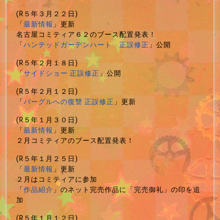
(R５年３月２２日)
「
最新情報
」更新
名古屋コミティア６２のブース配置発表！
「
ハンテッドガーデンハート 正誤修正
」公開
(R５年２月１８日)
「
サイドショー 正誤修正
」公開
(R５年２月１２日)
「
バーグルへの復讐 正誤修正
」更新
(R５年１月３０日)
「
最新情報
」更新
２月コミティアのブース配置発表！
(R５年１月２５日)
「
最新情報
」更新
２月はコミティアに参加
「
作品紹介
」のネット完売作品に「完売御礼」の印を追
加
(R５年１月１２日)