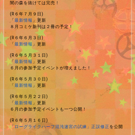
闇の森を抜けては完売！
(R６年７月９日)
「
最新情報
」更新
８月コミケ新刊は２冊の予定！
(R６年６月３日)
「
最新情報
」更新
(R６年５月３１日)
「
最新情報
」更新
６月の参加予定イベントが増えました！
(R６年５月３０日)
「
最新情報
」更新
(R６年５月２２日)
「
最新情報
」更新
６月の参加予定イベントも一つ公開！
(R６年５月１６日)
「ローグライクハーフ混沌迷宮の試練」正誤修正
を公開