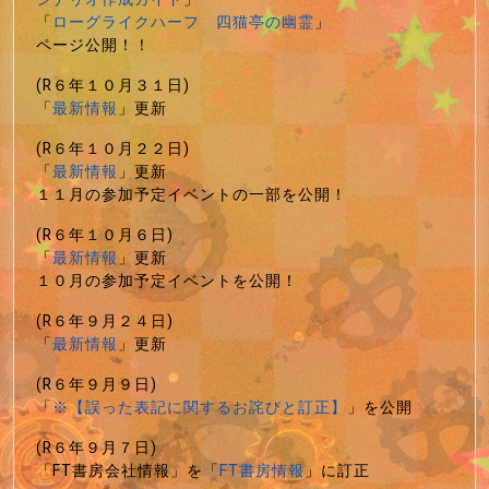
「
ローグライクハーフ 四猫亭の幽霊
」
ページ公開！！
(R６年１０月３１日)
「
最新情報
」更新
(R６年１０月２２日)
「
最新情報
」更新
１１月の参加予定イベントの一部を公開！
(R６年１０月６日)
「
最新情報
」更新
１０月の参加予定イベントを公開！
(R６年９月２４日)
「
最新情報
」更新
(R６年９月９日)
「
※【誤った表記に関するお詫びと訂正】
」を公開
(R６年９月７日)
「FT書房会社情報」を「
FT書房情報
」に訂正