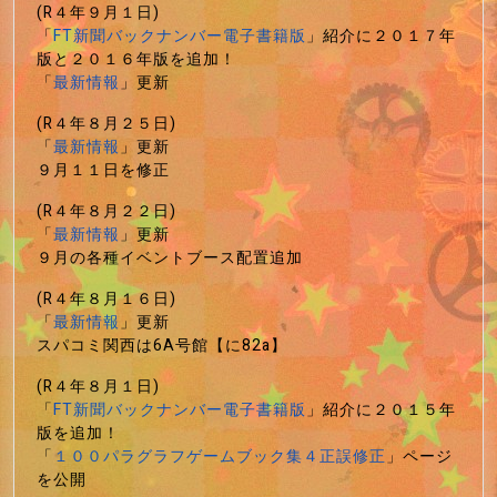
(R４年９月１日)
「
FT新聞バックナンバー電子書籍版
」紹介に２０１７年
版と２０１６年版を追加！
「
最新情報
」更新
(R４年８月２５日)
「
最新情報
」更新
９月１１日を修正
(R４年８月２２日)
「
最新情報
」更新
９月の各種イベントブース配置追加
(R４年８月１６日)
「
最新情報
」更新
スパコミ関西は6A号館【に82a】
(R４年８月１日)
「
FT新聞バックナンバー電子書籍版
」紹介に２０１５年
版を追加！
「
１００パラグラフゲームブック集４正誤修正
」ページ
を公開