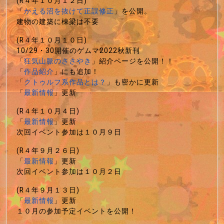
(R４年１０月１２日)
「
かえる沼を抜けて正誤修正
」を公開。
建物の建築に棟梁は不要
(R４年１０月１０日)
10/29・30開催のゲムマ2022秋新刊
「
狂気山脈のささやき
」紹介ページを公開！！
「
作品紹介
」にも追加！
「
クトゥルフ系作品とは？
」も密かに更新
「
最新情報
」更新
(R４年１０月４日)
「
最新情報
」更新
次回イベント参加は１０月９日
(R４年９月２６日)
「
最新情報
」更新
次回イベント参加は１０月２日
(R４年９月１３日)
「
最新情報
」更新
１０月の参加予定イベントを公開！