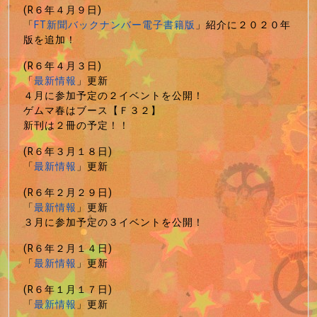
(R６年４月９日)
「
FT新聞バックナンバー電子書籍版
」紹介に２０２０年
版を追加！
(R６年４月３日)
「
最新情報
」更新
４月に参加予定の２イベントを公開！
ゲムマ春はブース【Ｆ３２】
新刊は２冊の予定！！
(R６年３月１８日)
「
最新情報
」更新
(R６年２月２９日)
「
最新情報
」更新
３月に参加予定の３イベントを公開！
(R６年２月１４日)
「
最新情報
」更新
(R６年１月１７日)
「
最新情報
」更新