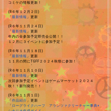
コミケの情報更新！
(R６年１２月２日)
「
最新情報
」更新
(R６年１１月２４日)
「
最新情報
」更新
年内の全参加予定即売会公開！！
１２月に３イベントに参加予定！
(R６年１１月１８日)
「
最新情報
」更新
１１月の間にTGFF２０２４秋祭に参加！
(R６年１１月１０日)
「
最新情報
」更新
次回参加予定イベントはゲームマーケット２０２４
秋！！新刊発売！！
(R６年１１月１日)
「
作品紹介
」更新
「
ローグライクハーフ アランツァクリーチャー事典×
シナリオ作成ガイド
」