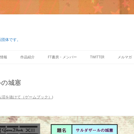
版団体です。
コ
ン
情報
作品紹介
FT書房・メンバー
TWITTER
メルマガ
テ
ン
ツ
へ
ス
ルの城塞
キ
ッ
プ
る沼を抜けて（ゲームブック）
)