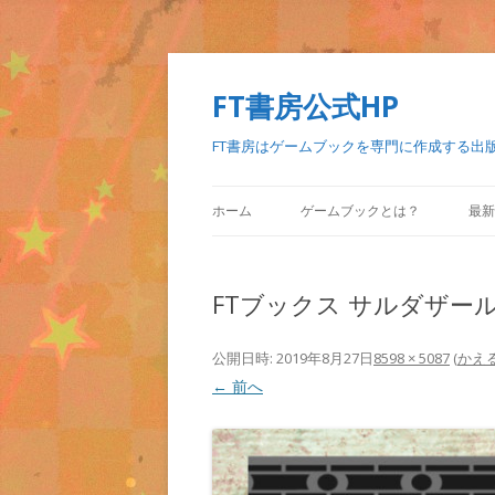
FT書房公式HP
FT書房はゲームブックを専門に作成する出
ホーム
ゲームブックとは？
最新
FTブックス サルダザー
公開日時:
2019年8月27日
8598 × 5087
(
かえ
← 前へ