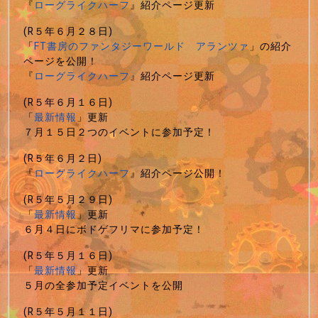
『
ローグライクハーフ
』紹介ページ更新
(R５年６月２８日)
「
FT書房のファンタジーワールド アランツァ
」の紹介
ページを公開！
『
ローグライクハーフ
』紹介ページ更新
(R５年６月１６日)
「
最新情報
」更新
７月１５日２つのイベントに参加予定！
(R５年６月２日)
『
ローグライクハーフ
』紹介ページ公開！
(R５年５月２９日)
「
最新情報
」更新
６月４日にボドゲフリマに参加予定！
(R５年５月１６日)
「
最新情報
」更新
５月の全参加予定イベントを公開
(R５年５月１１日)