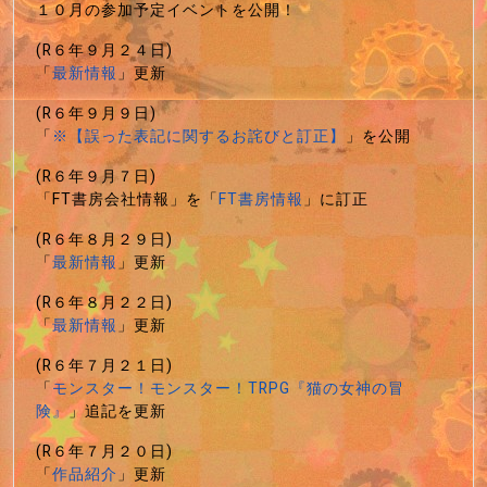
１０月の参加予定イベントを公開！
(R６年９月２４日)
「
最新情報
」更新
(R６年９月９日)
「
※【誤った表記に関するお詫びと訂正】
」を公開
(R６年９月７日)
「FT書房会社情報」を「
FT書房情報
」に訂正
(R６年８月２９日)
「
最新情報
」更新
(R６年８月２２日)
「
最新情報
」更新
(R６年７月２１日)
「
モンスター！モンスター！TRPG『猫の女神の冒
険』
」追記を更新
(R６年７月２０日)
「
作品紹介
」更新