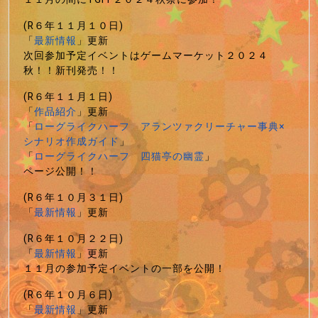
(R６年１１月１０日)
「
最新情報
」更新
次回参加予定イベントはゲームマーケット２０２４
秋！！新刊発売！！
(R６年１１月１日)
「
作品紹介
」更新
「
ローグライクハーフ アランツァクリーチャー事典×
シナリオ作成ガイド
」
「
ローグライクハーフ 四猫亭の幽霊
」
ページ公開！！
(R６年１０月３１日)
「
最新情報
」更新
(R６年１０月２２日)
「
最新情報
」更新
１１月の参加予定イベントの一部を公開！
(R６年１０月６日)
「
最新情報
」更新