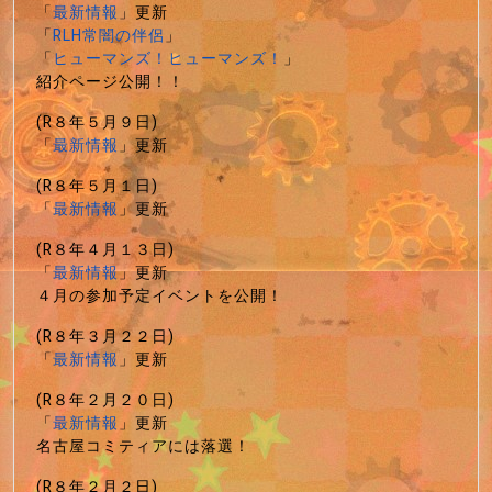
「
最新情報
」更新
「
RLH常闇の伴侶
」
「
ヒューマンズ！ヒューマンズ！
」
紹介ページ公開！！
(R８年５月９日)
「
最新情報
」更新
(R８年５月１日)
「
最新情報
」更新
(R８年４月１３日)
「
最新情報
」更新
４月の参加予定イベントを公開！
(R８年３月２２日)
「
最新情報
」更新
(R８年２月２０日)
「
最新情報
」更新
名古屋コミティアには落選！
(R８年２月２日)