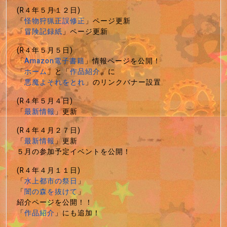
(R４年５月１２日)
「
怪物狩猟正誤修正
」ページ更新
「
冒険記録紙
」ページ更新
(R４年５月５日)
「
Amazon電子書籍
」情報ページを公開！
「
ホーム
」と「
作品紹介
」に
「
悪魔よそれをとれ
」のリンクバナー設置
(R４年５月４日)
「
最新情報
」更新
(R４年４月２７日)
「
最新情報
」更新
５月の参加予定イベントを公開！
(R４年４月１１日)
「
水上都市の祭日
」
「
闇の森を抜けて
」
紹介ページを公開！！
「
作品紹介
」にも追加！