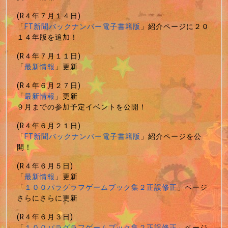
(R４年７月１４日)
「
FT新聞バックナンバー電子書籍版
」紹介ページに２０
１４年版を追加！
(R４年７月１１日)
「
最新情報
」更新
(R４年６月２７日)
「
最新情報
」更新
９月までの参加予定イベントを公開！
(R４年６月２１日)
「
FT新聞バックナンバー電子書籍版
」紹介ページを公
開！
(R４年６月５日)
「
最新情報
」更新
「
１００パラグラフゲームブック集２正誤修正
」ページ
さらにさらに更新
(R４年６月３日)
「
１００パラグラフゲームブック集２正誤修正
」ページ