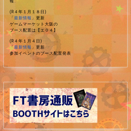
報
(R４年１月１８日)
「
最新情報
」更新
ゲームマーケット大阪の
ブース配置は【エ０４】
(R４年１月４日)
「
最新情報
」更新
参加イベントのブース配置発表