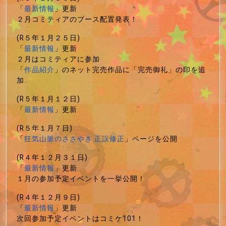
「
最新情報
」更新
２月コミティアのブース配置発表！
(R５年１月２５日)
「
最新情報
」更新
２月はコミティアに参加
「
作品紹介
」のネット完売作品に「完売御礼」の印を追
加
(R５年１月１２日)
「
最新情報
」更新
(R５年１月７日)
「
狂気山脈のささやき 正誤修正
」ページを公開
(R４年１２月３１日)
「
最新情報
」更新
１月の参加予定イベントを一挙公開！
(R４年１２月９日)
「
最新情報
」更新
次回参加予定イベントはコミケ101！