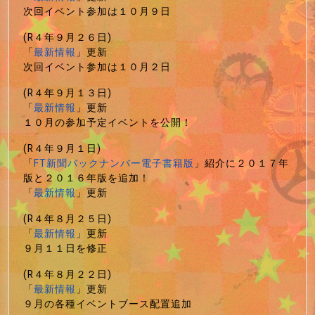
次回イベント参加は１０月９日
(R４年９月２６日)
「
最新情報
」更新
次回イベント参加は１０月２日
(R４年９月１３日)
「
最新情報
」更新
１０月の参加予定イベントを公開！
(R４年９月１日)
「
FT新聞バックナンバー電子書籍版
」紹介に２０１７年
版と２０１６年版を追加！
「
最新情報
」更新
(R４年８月２５日)
「
最新情報
」更新
９月１１日を修正
(R４年８月２２日)
「
最新情報
」更新
９月の各種イベントブース配置追加