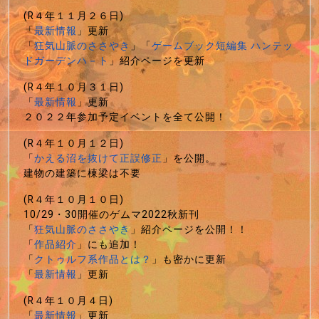
(R４年１１月２６日)
「
最新情報
」更新
「
狂気山脈のささやき
」「
ゲームブック短編集 ハンテッ
ドガーデンハ－ト
」紹介ページを更新
(R４年１０月３１日)
「
最新情報
」更新
２０２２年参加予定イベントを全て公開！
(R４年１０月１２日)
「
かえる沼を抜けて正誤修正
」を公開。
建物の建築に棟梁は不要
(R４年１０月１０日)
10/29・30開催のゲムマ2022秋新刊
「
狂気山脈のささやき
」紹介ページを公開！！
「
作品紹介
」にも追加！
「
クトゥルフ系作品とは？
」も密かに更新
「
最新情報
」更新
(R４年１０月４日)
「
最新情報
」更新