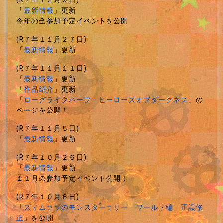
(R７年１２月９日)
「
最新情報
」更新
今年の全参加予定イベントを公開
(R７年１１月２７日)
「
最新情報
」更新
(R７年１１月１１日)
「
最新情報
」更新
「
作品紹介
」更新
「
ローグライクハーフ ヒーローズオブダークネス
」の
ページを公開！
(R７年１１月５日)
「
最新情報
」更新
(R７年１０月２６日)
「
最新情報
」更新
１１月の参加予定イベント公開！
(R７年１０月６日)
「
ズィムララのモンスターラリー ワールド編 正誤修
正
」を公開