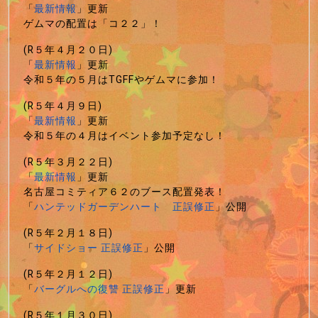
「
最新情報
」更新
ゲムマの配置は「コ２２」！
(R５年４月２０日)
「
最新情報
」更新
令和５年の５月はTGFFやゲムマに参加！
(R５年４月９日)
「
最新情報
」更新
令和５年の４月はイベント参加予定なし！
(R５年３月２２日)
「
最新情報
」更新
名古屋コミティア６２のブース配置発表！
「
ハンテッドガーデンハート 正誤修正
」公開
(R５年２月１８日)
「
サイドショー 正誤修正
」公開
(R５年２月１２日)
「
バーグルへの復讐 正誤修正
」更新
(R５年１月３０日)