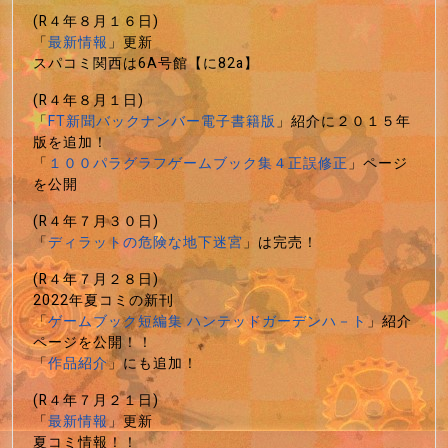
(R４年８月１６日)
「
最新情報
」更新
スパコミ関西は6A号館【に82a】
(R４年８月１日)
「
FT新聞バックナンバー電子書籍版
」紹介に２０１５年
版を追加！
「
１００パラグラフゲームブック集４正誤修正
」ページ
を公開
(R４年７月３０日)
「
ディラットの危険な地下迷宮
」は完売！
(R４年７月２８日)
2022年夏コミの新刊
「
ゲームブック短編集 ハンテッドガーデンハ－ト
」紹介
ページを公開！！
「
作品紹介
」にも追加！
(R４年７月２１日)
「
最新情報
」更新
夏コミ情報！！