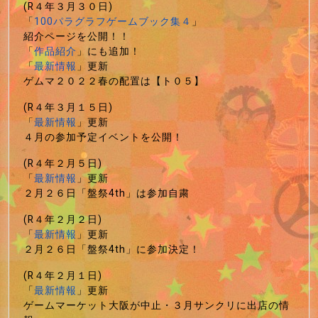
(R４年３月３０日)
「
100パラグラフゲームブック集４
」
紹介ページを公開！！
「
作品紹介
」にも追加！
「
最新情報
」更新
ゲムマ２０２２春の配置は【ト０５】
(R４年３月１５日)
「
最新情報
」更新
４月の参加予定イベントを公開！
(R４年２月５日)
「
最新情報
」更新
２月２６日「盤祭4th」は参加自粛
(R４年２月２日)
「
最新情報
」更新
２月２６日「盤祭4th」に参加決定！
(R４年２月１日)
「
最新情報
」更新
ゲームマーケット大阪が中止・３月サンクリに出店の情