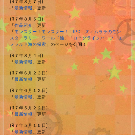
(R７年８月７日)
「
最新情報
」更新
(R７年８月５日)
「
作品紹介
」更新
「
モンスター！モンスター！TRPG ズィムララのモン
スターラリー・ワールド編
」「
ローグライクハーフ エ
メラルド海の探索
」のページを公開！
(R７年８月４日)
「
最新情報
」更新
(R７年６月２３日)
「
最新情報
」更新
(R７年６月１２日)
「
最新情報
」更新
(R７年５月２２日)
「
最新情報
」更新
(R７年５月１５日)
「
最新情報
」更新