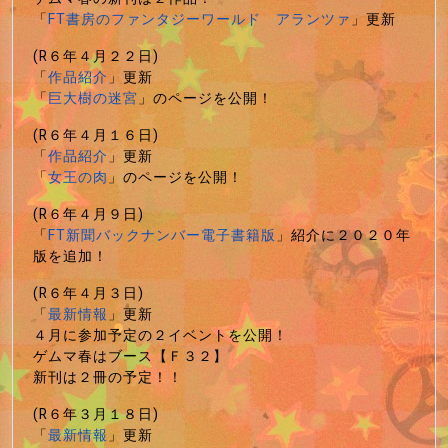
「
FT書房のファンタジーワールド アランツァ
」更新
(R６年４月２２日)
「
作品紹介
」更新
「
巨大樹の迷宮
」のページを公開！
(R６年４月１６日)
「
作品紹介
」更新
「
女王の肉
」のページを公開！
(R６年４月９日)
「
FT新聞バックナンバー電子書籍版
」紹介に２０２０年
版を追加！
(R６年４月３日)
「
最新情報
」更新
４月に参加予定の２イベントを公開！
ゲムマ春はブース【Ｆ３２】
新刊は２冊の予定！！
(R６年３月１８日)
「
最新情報
」更新