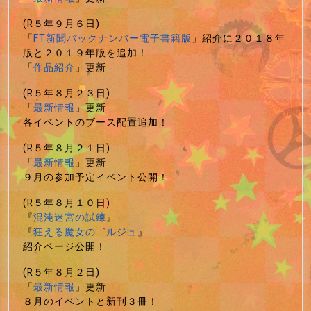
(R５年９月６日)
「
FT新聞バックナンバー電子書籍版
」紹介に２０１８年
版と２０１９年版を追加！
「
作品紹介
」更新
(R５年８月２３日)
「
最新情報
」更新
各イベントのブース配置追加！
(R５年８月２１日)
「
最新情報
」更新
９月の参加予定イベント公開！
(R５年８月１０日)
『
混沌迷宮の試練
』
『
狂える魔女のゴルジュ
』
紹介ページ公開！
(R５年８月２日)
「
最新情報
」更新
８月のイベントと新刊３冊！