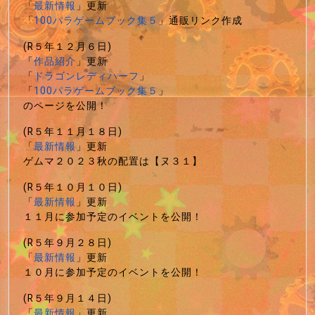
「
最新情報
」更新
「
100パラゲームブック集５
」通販リンク作成
(R５年１２月６日)
「
作品紹介
」更新
「
ドラゴンレディハーフ
」
「
100パラゲームブック集５
」
のページを公開！
(R５年１１月１８日)
「
最新情報
」更新
ゲムマ２０２３秋の配置は【ヌ３１】
(R５年１０月１０日)
「
最新情報
」更新
１１月に参加予定のイベントを公開！
(R５年９月２８日)
「
最新情報
」更新
１０月に参加予定のイベントを公開！
(R５年９月１４日)
「
最新情報
」更新