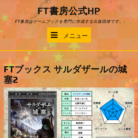
コ
FT書房公式HP
ン
テ
FT書房はゲームブックを専門に作成する出版団体です。
ン
ツ
メ
メニュー
へ
ス
ニ
キ
ッ
ュ
プ
FTブックス サルダザールの城
ー
塞2