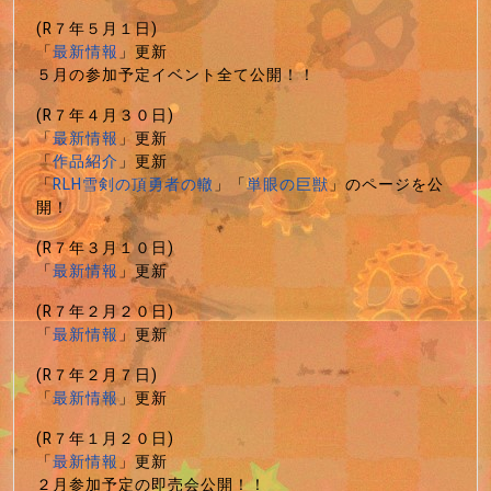
(R７年５月１日)
「
最新情報
」更新
５月の参加予定イベント全て公開！！
(R７年４月３０日)
「
最新情報
」更新
「
作品紹介
」更新
「
RLH雪剣の頂勇者の轍
」「
単眼の巨獣
」のページを公
開！
(R７年３月１０日)
「
最新情報
」更新
(R７年２月２０日)
「
最新情報
」更新
(R７年２月７日)
「
最新情報
」更新
(R７年１月２０日)
「
最新情報
」更新
２月参加予定の即売会公開！！