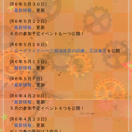
(R６年５月３０日)
「
最新情報
」更新
(R６年５月２２日)
「
最新情報
」更新
６月の参加予定イベントも一つ公開！
(R６年５月１６日)
「ローグライクハーフ混沌迷宮の試練」正誤修正
を公開
(R６年５月１５日)
「
最新情報
」更新
(R６年５月７日)
「
最新情報
」更新
(R６年４月２９日)
「
最新情報
」更新
５月の参加予定イベント４つを公開！
(R６年４月２３日)
「
最新情報
」更新
ゲムマ春の新刊は２作品！