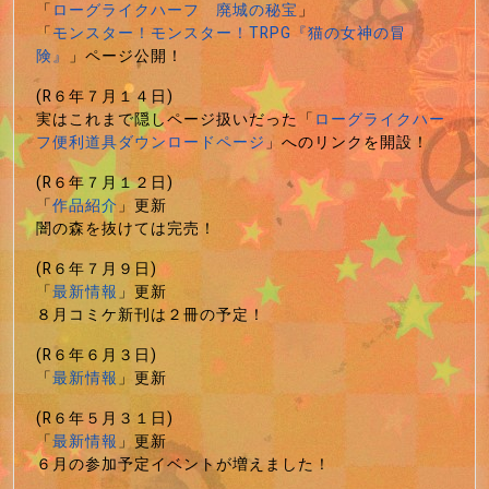
「
ローグライクハーフ 廃城の秘宝
」
「
モンスター！モンスター！TRPG『猫の女神の冒
険』
」ページ公開！
(R６年７月１４日)
実はこれまで隠しページ扱いだった「
ローグライクハー
フ便利道具ダウンロードページ
」へのリンクを開設！
(R６年７月１２日)
「
作品紹介
」更新
闇の森を抜けては完売！
(R６年７月９日)
「
最新情報
」更新
８月コミケ新刊は２冊の予定！
(R６年６月３日)
「
最新情報
」更新
(R６年５月３１日)
「
最新情報
」更新
６月の参加予定イベントが増えました！