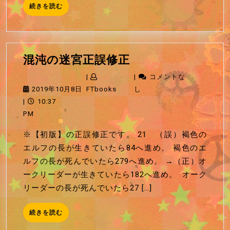
続
続きを読む
き
を
読
む
混
混沌の迷宮正誤修正
沌
|
|
コメントな
の
2019
FTbooks
2019年10月8日
FTbooks
し
迷
年
|
10:37
宮
10
PM
正
月
※【初版】の正誤修正です。 21 （誤）褐色の
誤
8
エルフの長が生きていたら84へ進め。 褐色のエ
修
日
ルフの長が死んでいたら279へ進め。 →（正）オ
正
ークリーダーが生きていたら182へ進め。 オーク
リーダーの長が死んでいたら27 […]
続
続きを読む
き