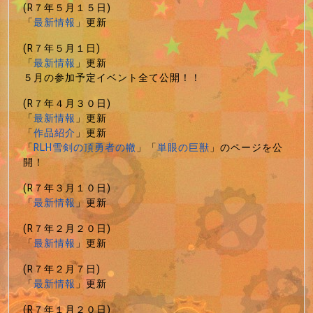
(R７年５月１５日)
「
最新情報
」更新
(R７年５月１日)
「
最新情報
」更新
５月の参加予定イベント全て公開！！
(R７年４月３０日)
「
最新情報
」更新
「
作品紹介
」更新
「
RLH雪剣の頂勇者の轍
」「
単眼の巨獣
」のページを公
開！
(R７年３月１０日)
「
最新情報
」更新
(R７年２月２０日)
「
最新情報
」更新
(R７年２月７日)
「
最新情報
」更新
(R７年１月２０日)