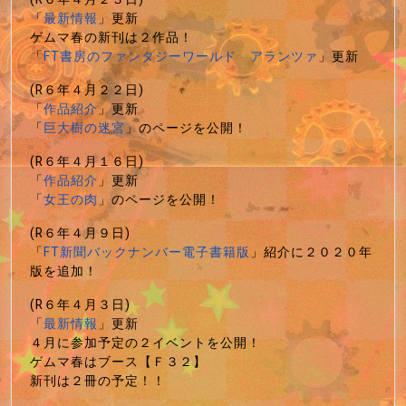
「
最新情報
」更新
ゲムマ春の新刊は２作品！
「
FT書房のファンタジーワールド アランツァ
」更新
(R６年４月２２日)
「
作品紹介
」更新
「
巨大樹の迷宮
」のページを公開！
(R６年４月１６日)
「
作品紹介
」更新
「
女王の肉
」のページを公開！
(R６年４月９日)
「
FT新聞バックナンバー電子書籍版
」紹介に２０２０年
版を追加！
(R６年４月３日)
「
最新情報
」更新
４月に参加予定の２イベントを公開！
ゲムマ春はブース【Ｆ３２】
新刊は２冊の予定！！