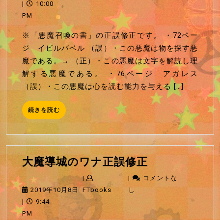
の
年
|
10:00
少
10
PM
年
月
※「悪魔召喚の書」の正誤修正です。 ・72ペー
正
8
ジ イビルバベル （誤）・この悪魔は物を探す悪
誤
日
魔である。→ （正）・この悪魔は文字を解読し理
修
解する悪魔である。 ・76ページ アガレス
正
（誤）・この悪魔は心を読む能力を与える […]
続
続きを読む
き
を
読
む
大
大魔導城のワナ正誤修正
魔
|
|
コメントな
導
2019
FTbooks
2019年10月8日
FTbooks
し
城
年
|
9:44
の
10
PM