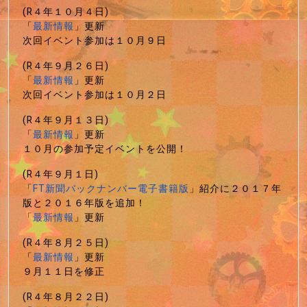
(R４年１０月４日)
「
最新情報
」更新
次回イベント参加は１０月９日
(R４年９月２６日)
「
最新情報
」更新
次回イベント参加は１０月２日
(R４年９月１３日)
「
最新情報
」更新
１０月の参加予定イベントを公開！
(R４年９月１日)
「
FT新聞バックナンバー電子書籍版
」紹介に２０１７年
版と２０１６年版を追加！
「
最新情報
」更新
(R４年８月２５日)
「
最新情報
」更新
９月１１日を修正
(R４年８月２２日)