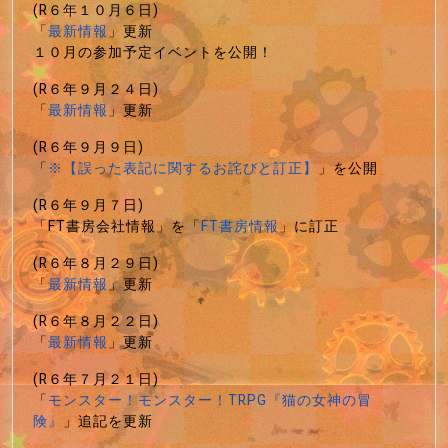
(R６年１０月６日)
「
最新情報
」更新
１０月の参加予定イベントを公開！
(R６年９月２４日)
「
最新情報
」更新
(R６年９月９日)
「
※【誤った表記に関するお詫びと訂正】
」を公開
(R６年９月７日)
「FT書房会社情報」を「
FT書房情報
」に訂正
(R６年８月２９日)
「
最新情報
」更新
(R６年８月２２日)
「
最新情報
」更新
(R６年７月２１日)
「
モンスター！モンスター！TRPG『猫の女神の冒
険』
」追記を更新