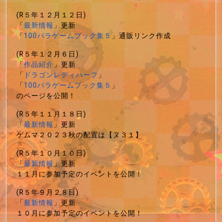
(R５年１２月１２日)
「
最新情報
」更新
「
100パラゲームブック集５
」通販リンク作成
(R５年１２月６日)
「
作品紹介
」更新
「
ドラゴンレディハーフ
」
「
100パラゲームブック集５
」
のページを公開！
(R５年１１月１８日)
「
最新情報
」更新
ゲムマ２０２３秋の配置は【ヌ３１】
(R５年１０月１０日)
「
最新情報
」更新
１１月に参加予定のイベントを公開！
(R５年９月２８日)
「
最新情報
」更新
１０月に参加予定のイベントを公開！