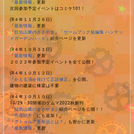
「
最新情報
」更新
次回参加予定イベントはコミケ101！
(R４年１１月２６日)
「
最新情報
」更新
「
狂気山脈のささやき
」「
ゲームブック短編集 ハンテッ
ドガーデンハ－ト
」紹介ページを更新
(R４年１０月３１日)
「
最新情報
」更新
２０２２年参加予定イベントを全て公開！
(R４年１０月１２日)
「
かえる沼を抜けて正誤修正
」を公開。
建物の建築に棟梁は不要
(R４年１０月１０日)
10/29・30開催のゲムマ2022秋新刊
「
狂気山脈のささやき
」紹介ページを公開！！
「
作品紹介
」にも追加！
「
クトゥルフ系作品とは？
」も密かに更新
「
最新情報
」更新