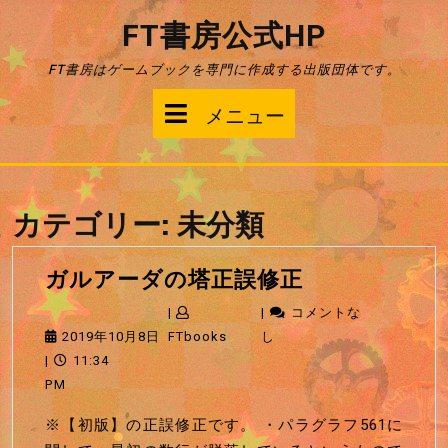
コ
FT書房公式HP
ン
テ
FT書房はゲームブックを専門に作成する出版団体です。
ン
ツ
メ
メニュー
へ
ス
ニ
キ
ッ
ュ
プ
カテゴリー:
未分類
ー
ガ
ガルアーダの塔正誤修正
ル
|
|
コメントな
ア
2019
FTbooks
2019年10月8日
FTbooks
し
ー
年
|
11:34
ダ
10
PM
の
月
※【初版】の正誤修正です。 ・パラグラフ561に
塔
8