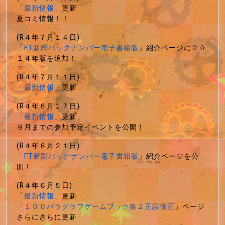
「
最新情報
」更新
夏コミ情報！！
(R４年７月１４日)
「
FT新聞バックナンバー電子書籍版
」紹介ページに２０
１４年版を追加！
(R４年７月１１日)
「
最新情報
」更新
(R４年６月２７日)
「
最新情報
」更新
９月までの参加予定イベントを公開！
(R４年６月２１日)
「
FT新聞バックナンバー電子書籍版
」紹介ページを公
開！
(R４年６月５日)
「
最新情報
」更新
「
１００パラグラフゲームブック集２正誤修正
」ページ
さらにさらに更新