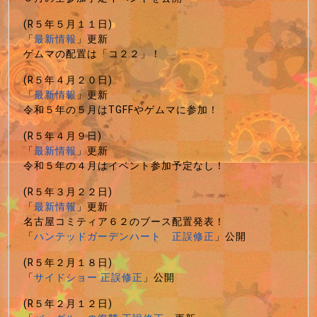
(R５年５月１１日)
「
最新情報
」更新
ゲムマの配置は「コ２２」！
(R５年４月２０日)
「
最新情報
」更新
令和５年の５月はTGFFやゲムマに参加！
(R５年４月９日)
「
最新情報
」更新
令和５年の４月はイベント参加予定なし！
(R５年３月２２日)
「
最新情報
」更新
名古屋コミティア６２のブース配置発表！
「
ハンテッドガーデンハート 正誤修正
」公開
(R５年２月１８日)
「
サイドショー 正誤修正
」公開
(R５年２月１２日)