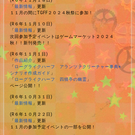
(R６年１１月１８日)
「
最新情報
」更新
１１月の間にTGFF２０２４秋祭に参加！
(R６年１１月１０日)
「
最新情報
」更新
次回参加予定イベントはゲームマーケット２０２４
秋！！新刊発売！！
(R６年１１月１日)
「
作品紹介
」更新
「
ローグライクハーフ アランツァクリーチャー事典×
シナリオ作成ガイド
」
「
ローグライクハーフ 四猫亭の幽霊
」
ページ公開！！
(R６年１０月３１日)
「
最新情報
」更新
(R６年１０月２２日)
「
最新情報
」更新
１１月の参加予定イベントの一部を公開！