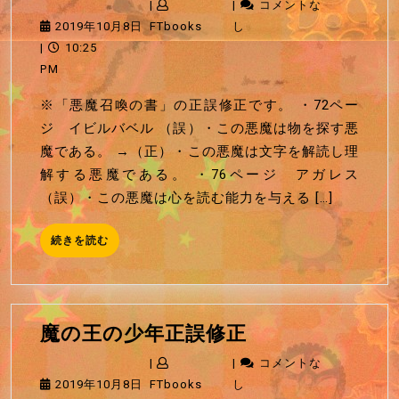
|
|
コメントな
国
2019
FTbooks
2019年10月8日
FTbooks
し
の
年
|
10:25
王
10
PM
女
月
※「悪魔召喚の書」の正誤修正です。 ・72ペー
正
8
ジ イビルバベル （誤）・この悪魔は物を探す悪
誤
日
魔である。 →（正）・この悪魔は文字を解読し理
修
解する悪魔である。 ・76ページ アガレス
正
（誤）・この悪魔は心を読む能力を与える […]
続
続きを読む
き
を
読
む
魔
魔の王の少年正誤修正
の
|
|
コメントな
王
2019
FTbooks
2019年10月8日
FTbooks
し