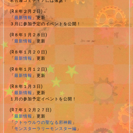
名古屋コミティアには落選！
(R８年２月２日)
「
最新情報
」更新
３月に参加予定のイベントを公開！
(R８年１月２８日)
「
最新情報
」更新
(R８年１月２０日)
「
最新情報
」更新
(R８年１月１２日)
「
最新情報
」更新
(R８年１月３日)
「
最新情報
」更新
１月の参加予定イベントを公開！
(R７年１２月２７日)
「
最新情報
」更新
「
クトゥウルウの聖なる邪神殿
」
「
モンスターラリーモンスター編
」