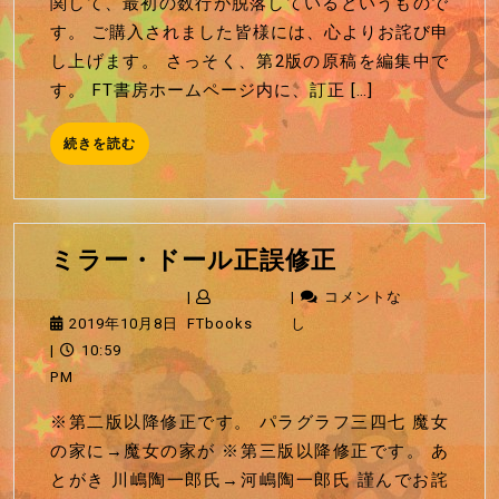
関して、最初の数行が脱落しているというもので
正
日
す。 ご購入されました皆様には、心よりお詫び申
誤
し上げます。 さっそく、第2版の原稿を編集中で
修
す。 FT書房ホームページ内に、訂正 […]
正
続
続きを読む
き
を
読
む
ミ
ミラー・ドール正誤修正
ラ
|
|
コメントな
ー・
2019
FTbooks
2019年10月8日
FTbooks
し
ド
年
|
10:59
ー
10
PM
ル
月
※第二版以降修正です。 パラグラフ三四七 魔女
正
8
の家に→魔女の家が ※第三版以降修正です。 あ
誤
日
とがき 川嶋陶一郎氏→河嶋陶一郎氏 謹んでお詫
修