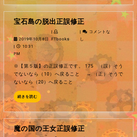
を
読
む
宝
宝石島の脱出正誤修正
石
|
|
コメントな
島
2019
FTbooks
2019年10月8日
FTbooks
し
の
年
|
10:31
脱
10
PM
出
月
※【第５版】の正誤修正です。 175 （誤）そう
正
8
でないなら（10）へ戻ること → （正）そうで
誤
日
ないなら（20）へ戻ること
修
正
続
続きを読む
き
を
読
む
魔
魔の国の王女正誤修正
の