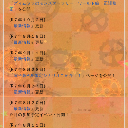
「
ズィムララのモンスターラリー ワールド編 正誤修
正
」を公開
(R７年１０月２日)
「
最新情報
」更新
(R７年９月１９日)
「
最新情報
」更新
(R７年９月１１日)
「
最新情報
」更新
(R７年８月２８日)
「
電子版PDF限定シナリオご紹介！！
」ページを公開！
(R７年８月２７日)
「
最新情報
」更新
(R７年８月２０日)
「
最新情報
」更新
９月の参加予定イベント公開！
(R７年８月１１日)