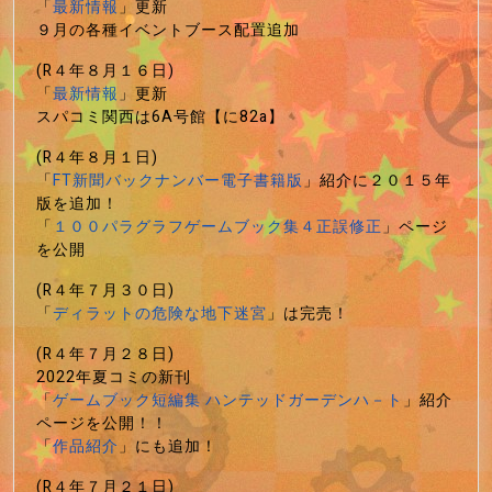
「
最新情報
」更新
９月の各種イベントブース配置追加
(R４年８月１６日)
「
最新情報
」更新
スパコミ関西は6A号館【に82a】
(R４年８月１日)
「
FT新聞バックナンバー電子書籍版
」紹介に２０１５年
版を追加！
「
１００パラグラフゲームブック集４正誤修正
」ページ
を公開
(R４年７月３０日)
「
ディラットの危険な地下迷宮
」は完売！
(R４年７月２８日)
2022年夏コミの新刊
「
ゲームブック短編集 ハンテッドガーデンハ－ト
」紹介
ページを公開！！
「
作品紹介
」にも追加！
(R４年７月２１日)