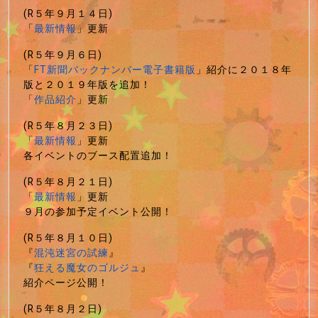
(R５年９月１４日)
「
最新情報
」更新
(R５年９月６日)
「
FT新聞バックナンバー電子書籍版
」紹介に２０１８年
版と２０１９年版を追加！
「
作品紹介
」更新
(R５年８月２３日)
「
最新情報
」更新
各イベントのブース配置追加！
(R５年８月２１日)
「
最新情報
」更新
９月の参加予定イベント公開！
(R５年８月１０日)
『
混沌迷宮の試練
』
『
狂える魔女のゴルジュ
』
紹介ページ公開！
(R５年８月２日)