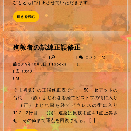
びとともに訂正させていただきます。
正
続
続きを読む
き
を
読
む
殉
殉教者の試練正誤修正
教
|
|
コメントな
者
2019
FTbooks
2019年10月8日
FTbooks
し
の
年
|
10:40
試
10
PM
練
月
※【初版】の正誤修正表です。 50 セアッドの
正
8
台詞 （誤）よじれ森を経てビストフの街に入り
誤
日
→（正）よじれ森を経てビウレスの街に入り
修
117 2行目 （誤）運薬は原技術点を1点上昇さ
正
せ、その値まで運点を回復させる。 […]