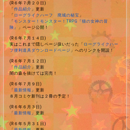
(R６年７月２０日)
「
作品紹介
」更新
「
ローグライクハーフ 廃城の秘宝
」
「
モンスター！モンスター！TRPG『猫の女神の冒
険』
」ページ公開！
(R６年７月１４日)
実はこれまで隠しページ扱いだった「
ローグライクハー
フ便利道具ダウンロードページ
」へのリンクを開設！
(R６年７月１２日)
「
作品紹介
」更新
闇の森を抜けては完売！
(R６年７月９日)
「
最新情報
」更新
８月コミケ新刊は２冊の予定！
(R６年６月３日)
「
最新情報
」更新
(R６年５月３１日)
「
最新情報
」更新