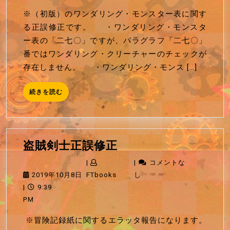
ワ
月
※（初版）のワンダリング・モンスター表に関す
ナ
8
る正誤修正です。 ・ワンダリング・モンスタ
正
日
ー表の「二七〇」ですが、パラグラフ「二七〇」
誤
番ではワンダリング・クリーチャーのチェックが
修
存在しません。 ・ワンダリング・モンス […]
正
続
続きを読む
き
を
読
む
盗
盗賊剣士正誤修正
賊
|
|
コメントな
剣
2019
FTbooks
2019年10月8日
FTbooks
し
士
年
|
9:39
正
10
PM
誤
月
※冒険記録紙に関するエラッタ報告になります。
修
8