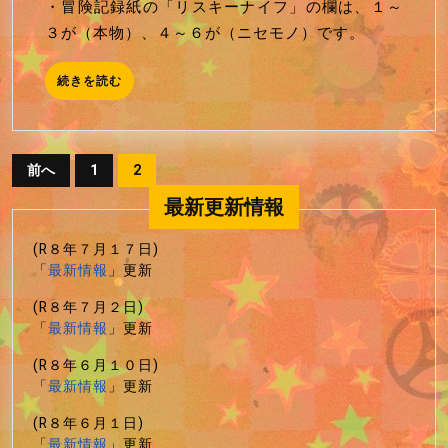
・冒険記録紙の「リスキーナイフ」の欄は、１～
正
日
３が（本物）、４～６が（ニセモノ）です。
続
続きを読む
き
を
読
む
投
前へ
1
2
稿
最新更新情報
の
ペ
(R８年７月１７日)
「
最新情報
」更新
ー
ジ
(R８年７月２日)
「
最新情報
」更新
送
(R８年６月１０日)
り
「
最新情報
」更新
(R８年６月１日)
「
最新情報
」更新