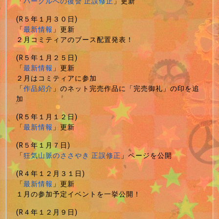
「
バーグルへの復讐 正誤修正
」更新
(R５年１月３０日)
「
最新情報
」更新
２月コミティアのブース配置発表！
(R５年１月２５日)
「
最新情報
」更新
２月はコミティアに参加
「
作品紹介
」のネット完売作品に「完売御礼」の印を追
加
(R５年１月１２日)
「
最新情報
」更新
(R５年１月７日)
「
狂気山脈のささやき 正誤修正
」ページを公開
(R４年１２月３１日)
「
最新情報
」更新
１月の参加予定イベントを一挙公開！
(R４年１２月９日)