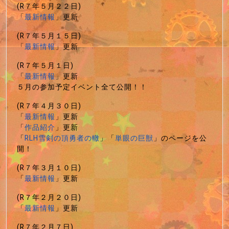
(R７年５月２２日)
「
最新情報
」更新
(R７年５月１５日)
「
最新情報
」更新
(R７年５月１日)
「
最新情報
」更新
５月の参加予定イベント全て公開！！
(R７年４月３０日)
「
最新情報
」更新
「
作品紹介
」更新
「
RLH雪剣の頂勇者の轍
」「
単眼の巨獣
」のページを公
開！
(R７年３月１０日)
「
最新情報
」更新
(R７年２月２０日)
「
最新情報
」更新
(R７年２月７日)