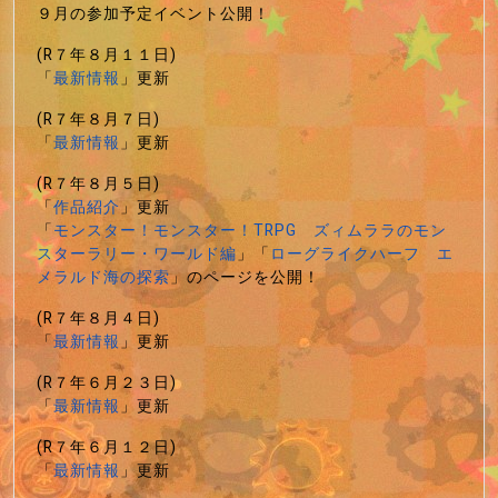
９月の参加予定イベント公開！
(R７年８月１１日)
「
最新情報
」更新
(R７年８月７日)
「
最新情報
」更新
(R７年８月５日)
「
作品紹介
」更新
「
モンスター！モンスター！TRPG ズィムララのモン
スターラリー・ワールド編
」「
ローグライクハーフ エ
メラルド海の探索
」のページを公開！
(R７年８月４日)
「
最新情報
」更新
(R７年６月２３日)
「
最新情報
」更新
(R７年６月１２日)
「
最新情報
」更新