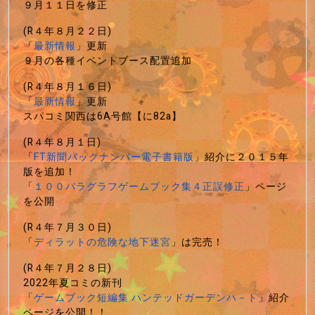
９月１１日を修正
(R４年８月２２日)
「
最新情報
」更新
９月の各種イベントブース配置追加
(R４年８月１６日)
「
最新情報
」更新
スパコミ関西は6A号館【に82a】
(R４年８月１日)
「
FT新聞バックナンバー電子書籍版
」紹介に２０１５年
版を追加！
「
１００パラグラフゲームブック集４正誤修正
」ページ
を公開
(R４年７月３０日)
「
ディラットの危険な地下迷宮
」は完売！
(R４年７月２８日)
2022年夏コミの新刊
「
ゲームブック短編集 ハンテッドガーデンハ－ト
」紹介
ページを公開！！