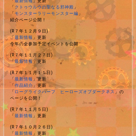
「
最新情報
」更新
「
クトゥウルウの聖なる邪神殿
」
「
モンスターラリーモンスター編
」
紹介ページ公開！
(R７年１２月９日)
「
最新情報
」更新
今年の全参加予定イベントを公開
(R７年１１月２７日)
「
最新情報
」更新
(R７年１１月１１日)
「
最新情報
」更新
「
作品紹介
」更新
「
ローグライクハーフ ヒーローズオブダークネス
」の
ページを公開！
(R７年１１月５日)
「
最新情報
」更新
(R７年１０月２６日)
「
最新情報
」更新