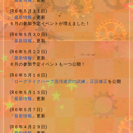
「
最新情報
」更新
(R６年５月３１日)
「
最新情報
」更新
６月の参加予定イベントが増えました！
(R６年５月３０日)
「
最新情報
」更新
(R６年５月２２日)
「
最新情報
」更新
６月の参加予定イベントも一つ公開！
(R６年５月１６日)
「ローグライクハーフ混沌迷宮の試練」正誤修正
を公開
(R６年５月１５日)
「
最新情報
」更新
(R６年５月７日)
「
最新情報
」更新
(R６年４月２９日)