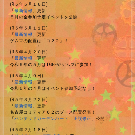
(R５年５月１６日)
「
最新情報
」更新
５月の全参加予定イベントを公開
(R５年５月１１日)
「
最新情報
」更新
ゲムマの配置は「コ２２」！
(R５年４月２０日)
「
最新情報
」更新
令和５年の５月はTGFFやゲムマに参加！
(R５年４月９日)
「
最新情報
」更新
令和５年の４月はイベント参加予定なし！
(R５年３月２２日)
「
最新情報
」更新
名古屋コミティア６２のブース配置発表！
「
ハンテッドガーデンハート 正誤修正
」公開
(R５年２月１８日)