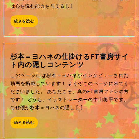
年
は心を読む能力を与える […]
正
誤
続
続きを読む
修
き
を
正
読
む
杉本＝ヨハネの仕掛けるFT書房サイ
杉
ト内の隠しコンテンツ
本
このページには杉本＝ヨハネがインタビューされた
＝
動画を掲載しています！ よくぞこのページに来てく
ヨ
ださいました。 あなたこそ、真のFT書房ファンの方
ハ
です！ どうも、イラストレーターの中山将平です。
ネ
なぜ僕が杉本＝ヨハネの隠し […]
の
仕
続
続きを読む
掛
き
を
け