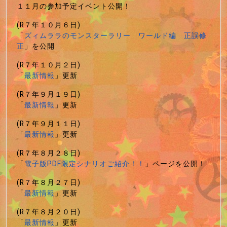
１１月の参加予定イベント公開！
(R７年１０月６日)
「
ズィムララのモンスターラリー ワールド編 正誤修
正
」を公開
(R７年１０月２日)
「
最新情報
」更新
(R７年９月１９日)
「
最新情報
」更新
(R７年９月１１日)
「
最新情報
」更新
(R７年８月２８日)
「
電子版PDF限定シナリオご紹介！！
」ページを公開！
(R７年８月２７日)
「
最新情報
」更新
(R７年８月２０日)
「
最新情報
」更新