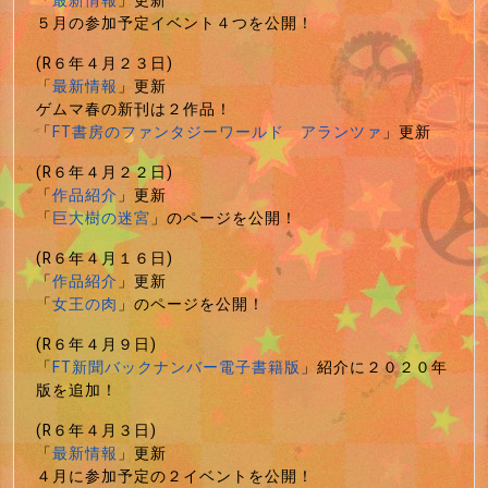
「
最新情報
」更新
５月の参加予定イベント４つを公開！
(R６年４月２３日)
「
最新情報
」更新
ゲムマ春の新刊は２作品！
「
FT書房のファンタジーワールド アランツァ
」更新
(R６年４月２２日)
「
作品紹介
」更新
「
巨大樹の迷宮
」のページを公開！
(R６年４月１６日)
「
作品紹介
」更新
「
女王の肉
」のページを公開！
(R６年４月９日)
「
FT新聞バックナンバー電子書籍版
」紹介に２０２０年
版を追加！
(R６年４月３日)
「
最新情報
」更新
４月に参加予定の２イベントを公開！