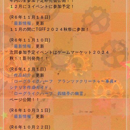
年内の全参加予定即売会公開！！
１２月に３イベントに参加予定！
(R６年１１月１８日)
「
最新情報
」更新
１１月の間にTGFF２０２４秋祭に参加！
(R６年１１月１０日)
「
最新情報
」更新
次回参加予定イベントはゲームマーケット２０２４
秋！！新刊発売！！
(R６年１１月１日)
「
作品紹介
」更新
「
ローグライクハーフ アランツァクリーチャー事典×
シナリオ作成ガイド
」
「
ローグライクハーフ 四猫亭の幽霊
」
ページ公開！！
(R６年１０月３１日)
「
最新情報
」更新
(R６年１０月２２日)