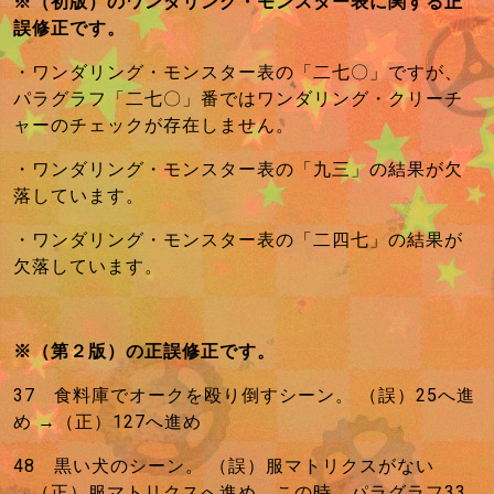
※（初版）のワンダリング・モンスター表に関する正
日
誤修正です。
・ワンダリング・モンスター表の「二七〇」ですが、
パラグラフ「二七〇」番ではワンダリング・クリーチ
ャーのチェックが存在しません。
・ワンダリング・モンスター表の「九三」の結果が欠
落しています。
・ワンダリング・モンスター表の「二四七」の結果が
欠落しています。
※（第２版）の正誤修正です。
37 食料庫でオークを殴り倒すシーン。 （誤）25へ進
め →（正）127へ進め
48 黒い犬のシーン。 （誤）服マトリクスがない
→（正）服マトリクスへ進め。この時、パラグラフ33