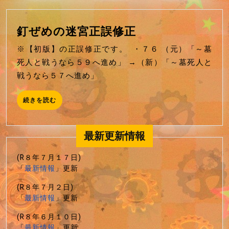
読
る
む
FT
釘
釘ぜめの迷宮正誤修正
書
ぜ
房
※【初版】の正誤修正です。 ・７６ （元）「～墓
め
サ
死人と戦うなら５９へ進め」 →（新）「～墓死人と
の
イ
戦うなら５７へ進め」
迷
ト
宮
内
続
続きを読む
正
き
の
を
誤
隠
読
最新更新情報
修
む
し
正
コ
(R８年７月１７日)
ン
「
最新情報
」更新
テ
(R８年７月２日)
ン
「
最新情報
」更新
ツ
(R８年６月１０日)
「
最新情報
」更新