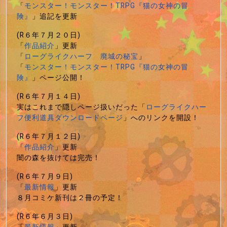
「
モンスター！モンスター！TRPG『猫の女神の冒
険』
」追記を更新
(R６年７月２０日)
「
作品紹介
」更新
「
ローグライクハーフ 廃城の秘宝
」
「
モンスター！モンスター！TRPG『猫の女神の冒
険』
」ページ公開！
(R６年７月１４日)
実はこれまで隠しページ扱いだった「
ローグライクハー
フ便利道具ダウンロードページ
」へのリンクを開設！
(R６年７月１２日)
「
作品紹介
」更新
闇の森を抜けては完売！
(R６年７月９日)
「
最新情報
」更新
８月コミケ新刊は２冊の予定！
(R６年６月３日)