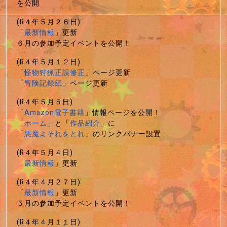
を公開
(R４年５月２６日)
「
最新情報
」更新
６月の参加予定イベントを公開！
(R４年５月１２日)
「
怪物狩猟正誤修正
」ページ更新
「
冒険記録紙
」ページ更新
(R４年５月５日)
「
Amazon電子書籍
」情報ページを公開！
「
ホーム
」と「
作品紹介
」に
「
悪魔よそれをとれ
」のリンクバナー設置
(R４年５月４日)
「
最新情報
」更新
(R４年４月２７日)
「
最新情報
」更新
５月の参加予定イベントを公開！
(R４年４月１１日)