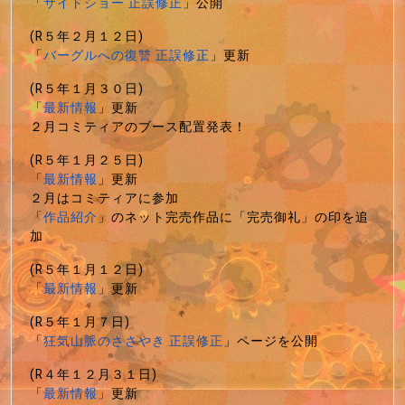
「
サイドショー 正誤修正
」公開
(R５年２月１２日)
「
バーグルへの復讐 正誤修正
」更新
(R５年１月３０日)
「
最新情報
」更新
２月コミティアのブース配置発表！
(R５年１月２５日)
「
最新情報
」更新
２月はコミティアに参加
「
作品紹介
」のネット完売作品に「完売御礼」の印を追
加
(R５年１月１２日)
「
最新情報
」更新
(R５年１月７日)
「
狂気山脈のささやき 正誤修正
」ページを公開
(R４年１２月３１日)
「
最新情報
」更新