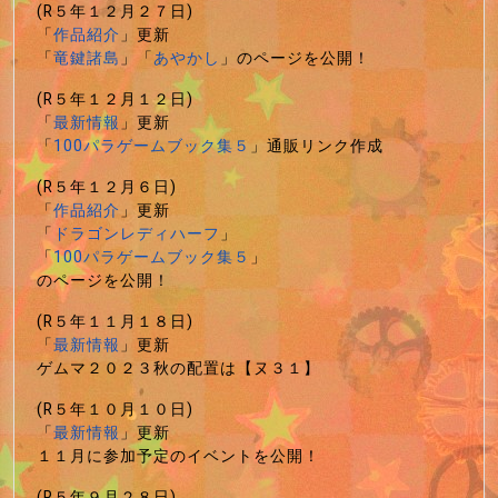
(R５年１２月２７日)
「
作品紹介
」更新
「
竜鍵諸島
」「
あやかし
」のページを公開！
(R５年１２月１２日)
「
最新情報
」更新
「
100パラゲームブック集５
」通販リンク作成
(R５年１２月６日)
「
作品紹介
」更新
「
ドラゴンレディハーフ
」
「
100パラゲームブック集５
」
のページを公開！
(R５年１１月１８日)
「
最新情報
」更新
ゲムマ２０２３秋の配置は【ヌ３１】
(R５年１０月１０日)
「
最新情報
」更新
１１月に参加予定のイベントを公開！
(R５年９月２８日)