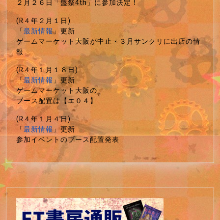
２月２６日「盤祭4th」に参加決定！
(R４年２月１日)
「
最新情報
」更新
ゲームマーケット大阪が中止・３月サンクリに出店の情
報
(R４年１月１８日)
「
最新情報
」更新
ゲームマーケット大阪の
ブース配置は【エ０４】
(R４年１月４日)
「
最新情報
」更新
参加イベントのブース配置発表