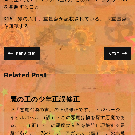
を参照すること
316 斧の入手。重量点が記載されている。 →重量点
を無視する
投
PREVIOUS
NEXT
稿
前
次
の
の
投
投
ナ
稿:
稿:
Related Post
ビ
ゲ
ー
魔
魔の王の少年正誤修正
シ
の
※「悪魔召喚の書」の正誤修正です。 ・72ページ
ョ
王
イビルバベル （誤）・この悪魔は物を探す悪魔であ
ン
の
る。→ （正）・この悪魔は文字を解読し理解する悪
少
魔である。 ・76ページ アガレス （誤）・この悪魔