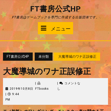
コ
FT書房公式HP
ン
テ
FT書房はゲームブックを専門に作成する出版団体です。
ン
ツ
メ
メニュー
へ
ス
ニ
キ
ッ
ュ
プ
FT書房公式HP
未分類
大魔導城のワナ正誤修正
ー
大魔導城のワナ正誤修正
|
|
コメントな
2019
FTbooks
2019年10月8日
FTbooks
し
年
|
9:44
10
PM
月
8