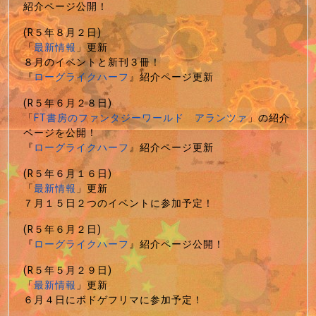
紹介ページ公開！
(R５年８月２日)
「
最新情報
」更新
８月のイベントと新刊３冊！
『
ローグライクハーフ
』紹介ページ更新
(R５年６月２８日)
「
FT書房のファンタジーワールド アランツァ
」の紹介
ページを公開！
『
ローグライクハーフ
』紹介ページ更新
(R５年６月１６日)
「
最新情報
」更新
７月１５日２つのイベントに参加予定！
(R５年６月２日)
『
ローグライクハーフ
』紹介ページ公開！
(R５年５月２９日)
「
最新情報
」更新
６月４日にボドゲフリマに参加予定！