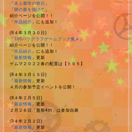
「
水上都市の祭日
」
「
闇の森を抜けて
」
紹介ページを公開！！
「
作品紹介
」にも追加！
(R４年３月３０日)
「
100パラグラフゲームブック集４
」
紹介ページを公開！！
「
作品紹介
」にも追加！
「
最新情報
」更新
ゲムマ２０２２春の配置は【ト０５】
(R４年３月１５日)
「
最新情報
」更新
４月の参加予定イベントを公開！
(R４年２月５日)
「
最新情報
」更新
２月２６日「盤祭4th」は参加自粛
(R４年２月２日)
「
最新情報
」更新