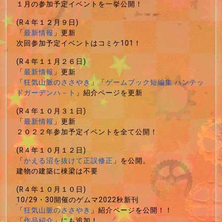
１月の参加予定イベントを一挙公開！
(R４年１２月９日)
「
最新情報
」更新
次回参加予定イベントはコミケ101！
(R４年１１月２６日)
「
最新情報
」更新
「
狂気山脈のささやき
」「
ゲームブック短編集 ハンテッ
ドガーデンハ－ト
」紹介ページを更新
(R４年１０月３１日)
「
最新情報
」更新
２０２２年参加予定イベントを全て公開！
(R４年１０月１２日)
「
かえる沼を抜けて正誤修正
」を公開。
建物の建築に棟梁は不要
(R４年１０月１０日)
10/29・30開催のゲムマ2022秋新刊
「
狂気山脈のささやき
」紹介ページを公開！！
「
作品紹介
」にも追加！