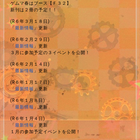
ゲムマ春はブース【Ｆ３２】
新刊は２冊の予定！！
(R６年３月１８日)
「
最新情報
」更新
(R６年２月２９日)
「
最新情報
」更新
３月に参加予定の３イベントを公開！
(R６年２月１４日)
「
最新情報
」更新
(R６年１月１７日)
「
最新情報
」更新
(R６年１月８日)
「
最新情報
」更新
(R６年１月４日)
「
最新情報
」更新
１月の参加予定イベントを公開！