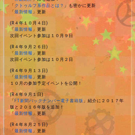
「
クトゥルフ系作品とは？
」も密かに更新
「
最新情報
」更新
(R４年１０月４日)
「
最新情報
」更新
次回イベント参加は１０月９日
(R４年９月２６日)
「
最新情報
」更新
次回イベント参加は１０月２日
(R４年９月１３日)
「
最新情報
」更新
１０月の参加予定イベントを公開！
(R４年９月１日)
「
FT新聞バックナンバー電子書籍版
」紹介に２０１７年
版と２０１６年版を追加！
「
最新情報
」更新
(R４年８月２５日)
「
最新情報
」更新