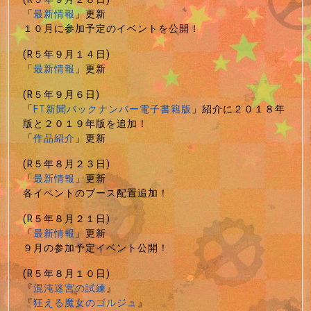
「
最新情報
」更新
１０月に参加予定のイベントを公開！
(R５年９月１４日)
「
最新情報
」更新
(R５年９月６日)
「
FT新聞バックナンバー電子書籍版
」紹介に２０１８年
版と２０１９年版を追加！
「
作品紹介
」更新
(R５年８月２３日)
「
最新情報
」更新
各イベントのブース配置追加！
(R５年８月２１日)
「
最新情報
」更新
９月の参加予定イベント公開！
(R５年８月１０日)
『
混沌迷宮の試練
』
『
狂える魔女のゴルジュ
』