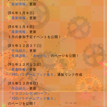
「
最新情報
」更新
(R６年１月８日)
「
最新情報
」更新
(R６年１月４日)
「
最新情報
」更新
１月の参加予定イベントを公開！
(R５年１２月２７日)
「
作品紹介
」更新
「
竜鍵諸島
」「
あやかし
」のページを公開！
(R５年１２月１２日)
「
最新情報
」更新
「
100パラゲームブック集５
」通販リンク作成
(R５年１２月６日)
「
作品紹介
」更新
「
ドラゴンレディハーフ
」
「
100パラゲームブック集５
」
のページを公開！