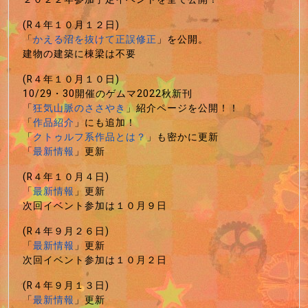
(R４年１０月１２日)
「
かえる沼を抜けて正誤修正
」を公開。
建物の建築に棟梁は不要
(R４年１０月１０日)
10/29・30開催のゲムマ2022秋新刊
「
狂気山脈のささやき
」紹介ページを公開！！
「
作品紹介
」にも追加！
「
クトゥルフ系作品とは？
」も密かに更新
「
最新情報
」更新
(R４年１０月４日)
「
最新情報
」更新
次回イベント参加は１０月９日
(R４年９月２６日)
「
最新情報
」更新
次回イベント参加は１０月２日
(R４年９月１３日)
「
最新情報
」更新