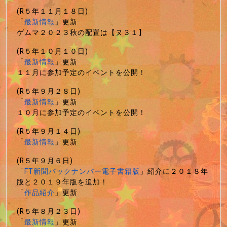
(R５年１１月１８日)
「
最新情報
」更新
ゲムマ２０２３秋の配置は【ヌ３１】
(R５年１０月１０日)
「
最新情報
」更新
１１月に参加予定のイベントを公開！
(R５年９月２８日)
「
最新情報
」更新
１０月に参加予定のイベントを公開！
(R５年９月１４日)
「
最新情報
」更新
(R５年９月６日)
「
FT新聞バックナンバー電子書籍版
」紹介に２０１８年
版と２０１９年版を追加！
「
作品紹介
」更新
(R５年８月２３日)
「
最新情報
」更新