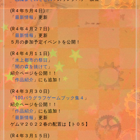
(R４年５月４日)
「
最新情報
」更新
(R４年４月２７日)
「
最新情報
」更新
５月の参加予定イベントを公開！
(R４年４月１１日)
「
水上都市の祭日
」
「
闇の森を抜けて
」
紹介ページを公開！！
「
作品紹介
」にも追加！
(R４年３月３０日)
「
100パラグラフゲームブック集４
」
紹介ページを公開！！
「
作品紹介
」にも追加！
「
最新情報
」更新
ゲムマ２０２２春の配置は【ト０５】
(R４年３月１５日)