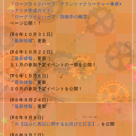
「
ローグライクハーフ アランツァクリーチャー事典×
シナリオ作成ガイド
」
「
ローグライクハーフ 四猫亭の幽霊
」
ページ公開！！
(R６年１０月３１日)
「
最新情報
」更新
(R６年１０月２２日)
「
最新情報
」更新
１１月の参加予定イベントの一部を公開！
(R６年１０月６日)
「
最新情報
」更新
１０月の参加予定イベントを公開！
(R６年９月２４日)
「
最新情報
」更新
(R６年９月９日)
「
※【誤った表記に関するお詫びと訂正】
」を公開
(R６年９月７日)