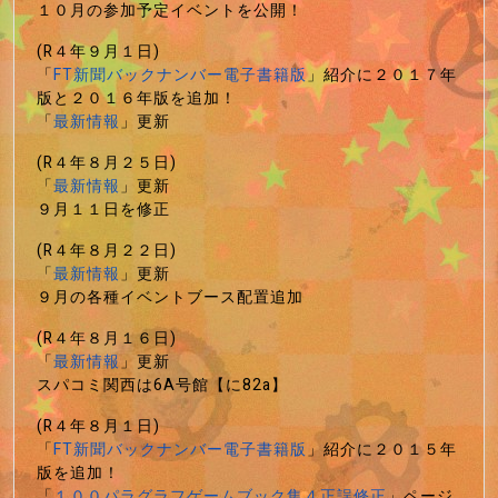
１０月の参加予定イベントを公開！
(R４年９月１日)
「
FT新聞バックナンバー電子書籍版
」紹介に２０１７年
版と２０１６年版を追加！
「
最新情報
」更新
(R４年８月２５日)
「
最新情報
」更新
９月１１日を修正
(R４年８月２２日)
「
最新情報
」更新
９月の各種イベントブース配置追加
(R４年８月１６日)
「
最新情報
」更新
スパコミ関西は6A号館【に82a】
(R４年８月１日)
「
FT新聞バックナンバー電子書籍版
」紹介に２０１５年
版を追加！
「
１００パラグラフゲームブック集４正誤修正
」ページ