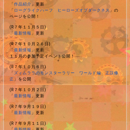
「
作品紹介
」更新
「
ローグライクハーフ ヒーローズオブダークネス
」の
ページを公開！
(R７年１１月５日)
「
最新情報
」更新
(R７年１０月２６日)
「
最新情報
」更新
１１月の参加予定イベント公開！
(R７年１０月６日)
「
ズィムララのモンスターラリー ワールド編 正誤修
正
」を公開
(R７年１０月２日)
「
最新情報
」更新
(R７年９月１９日)
「
最新情報
」更新
(R７年９月１１日)
「
最新情報
」更新