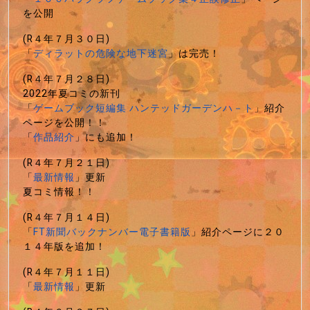
を公開
(R４年７月３０日)
「
ディラットの危険な地下迷宮
」は完売！
(R４年７月２８日)
2022年夏コミの新刊
「
ゲームブック短編集 ハンテッドガーデンハ－ト
」紹介
ページを公開！！
「
作品紹介
」にも追加！
(R４年７月２１日)
「
最新情報
」更新
夏コミ情報！！
(R４年７月１４日)
「
FT新聞バックナンバー電子書籍版
」紹介ページに２０
１４年版を追加！
(R４年７月１１日)
「
最新情報
」更新