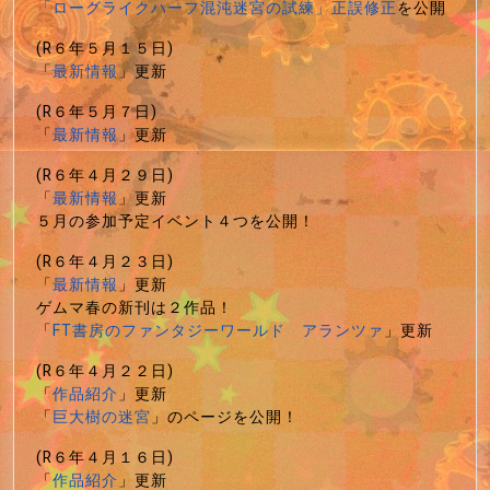
「ローグライクハーフ混沌迷宮の試練」正誤修正
を公開
(R６年５月１５日)
「
最新情報
」更新
(R６年５月７日)
「
最新情報
」更新
(R６年４月２９日)
「
最新情報
」更新
５月の参加予定イベント４つを公開！
(R６年４月２３日)
「
最新情報
」更新
ゲムマ春の新刊は２作品！
「
FT書房のファンタジーワールド アランツァ
」更新
(R６年４月２２日)
「
作品紹介
」更新
「
巨大樹の迷宮
」のページを公開！
(R６年４月１６日)
「
作品紹介
」更新