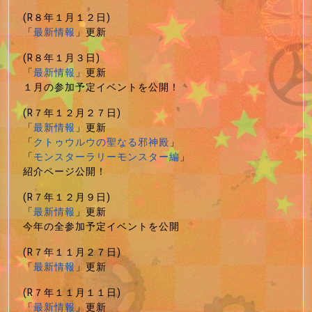
(R８年１月１２日)
「
最新情報
」更新
(R８年１月３日)
「
最新情報
」更新
１月の参加予定イベントを公開！
(R７年１２月２７日)
「
最新情報
」更新
「
クトゥウルウの聖なる邪神殿
」
「
モンスターラリーモンスター編
」
紹介ページ公開！
(R７年１２月９日)
「
最新情報
」更新
今年の全参加予定イベントを公開
(R７年１１月２７日)
「
最新情報
」更新
(R７年１１月１１日)
「
最新情報
」更新