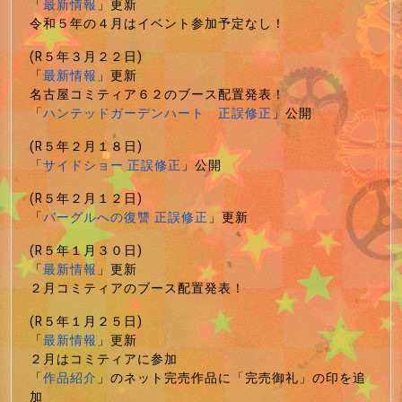
「
最新情報
」更新
令和５年の４月はイベント参加予定なし！
(R５年３月２２日)
「
最新情報
」更新
名古屋コミティア６２のブース配置発表！
「
ハンテッドガーデンハート 正誤修正
」公開
(R５年２月１８日)
「
サイドショー 正誤修正
」公開
(R５年２月１２日)
「
バーグルへの復讐 正誤修正
」更新
(R５年１月３０日)
「
最新情報
」更新
２月コミティアのブース配置発表！
(R５年１月２５日)
「
最新情報
」更新
２月はコミティアに参加
「
作品紹介
」のネット完売作品に「完売御礼」の印を追
加