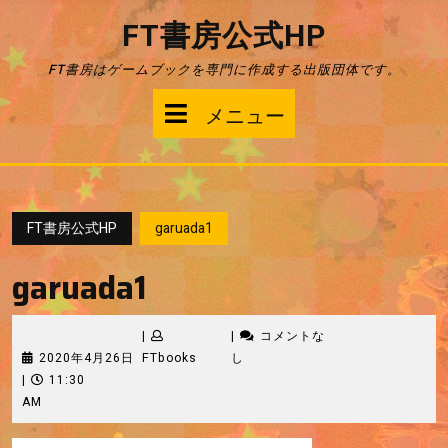
コ
FT書房公式HP
ン
テ
FT書房はゲームブックを専門に作成する出版団体です。
ン
ツ
メ
メニュー
へ
ス
ニ
キ
ッ
ュ
プ
FT書房公式HP
garuada1
ー
garuada1
|
|
コメントな
2020
FTbooks
2020年4月26日
FTbooks
し
年
|
11:30
4
AM
月
26