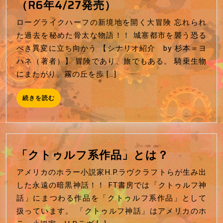
シ
ロ
（R6年4/27発売）
ョ
ー
ローグライクハーフの新境地を開く大冒険 忘れられ
ン
グ
た過去を秘めた骨太な物語！！ 城塞都市を襲う恐る
ラ
べき異変に立ち向かう 【シナリオ紹介 by 杉本＝ヨ
イ
ハネ（著者）】 冒険であり、旅でもある。 騎乗生物
ク
にまたがり、霧の丘を歩 […]
ハ
ー
続
続きを読む
フ
き
を
『女
読
王
む
の
「ク
「クトゥルフ系作品」とは？
肉』
ト
（R6
アメリカのホラー小説家H.P.ラヴクラフトらが生み出
ゥ
年
した永遠の暗黒神話！！ FT書房では「クトゥルフ神
ル
4/27
話」にまつわる作品を「クトゥルフ系作品」として
フ
発
扱っています。 「クトゥルフ神話」はアメリカのホ
系