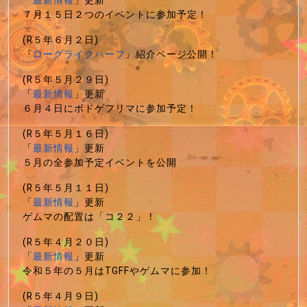
「
最新情報
」更新
７月１５日２つのイベントに参加予定！
(R５年６月２日)
『
ローグライクハーフ
』紹介ページ公開！
(R５年５月２９日)
「
最新情報
」更新
６月４日にボドゲフリマに参加予定！
(R５年５月１６日)
「
最新情報
」更新
５月の全参加予定イベントを公開
(R５年５月１１日)
「
最新情報
」更新
ゲムマの配置は「コ２２」！
(R５年４月２０日)
「
最新情報
」更新
令和５年の５月はTGFFやゲムマに参加！
(R５年４月９日)