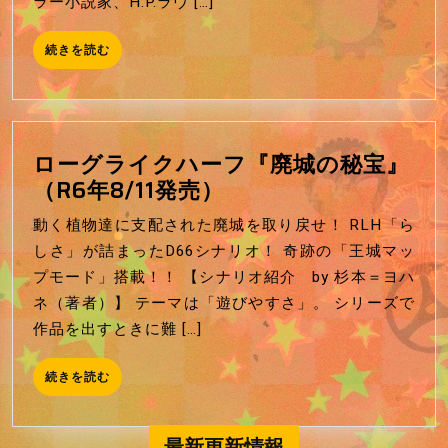
売）
ラー小説家、H.P.ラヴ […]
作
品」
続
続きを読む
と
き
を
は？
読
む
ローグライクハーフ『廃城の秘宝』
ロ
（R6年8/11発売）
ー
動く植物達に支配された廃城を取り戻せ！ RLH「ら
グ
しさ」が詰まったD66シナリオ！ 奇跡の「王城マッ
ラ
プモード」搭載！！ 【シナリオ紹介 by 杉本＝ヨハ
イ
ネ（著者）】 テーマは「遊びやすさ」。 シリーズで
ク
作品を出すときに難 […]
ハ
ー
続
続きを読む
フ
き
を
『廃
読
最新更新情報