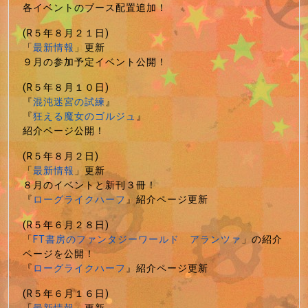
各イベントのブース配置追加！
(R５年８月２１日)
「
最新情報
」更新
９月の参加予定イベント公開！
(R５年８月１０日)
『
混沌迷宮の試練
』
『
狂える魔女のゴルジュ
』
紹介ページ公開！
(R５年８月２日)
「
最新情報
」更新
８月のイベントと新刊３冊！
『
ローグライクハーフ
』紹介ページ更新
(R５年６月２８日)
「
FT書房のファンタジーワールド アランツァ
」の紹介
ページを公開！
『
ローグライクハーフ
』紹介ページ更新
(R５年６月１６日)