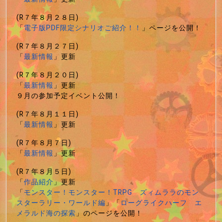
(R７年８月２８日)
「
電子版PDF限定シナリオご紹介！！
」ページを公開！
(R７年８月２７日)
「
最新情報
」更新
(R７年８月２０日)
「
最新情報
」更新
９月の参加予定イベント公開！
(R７年８月１１日)
「
最新情報
」更新
(R７年８月７日)
「
最新情報
」更新
(R７年８月５日)
「
作品紹介
」更新
「
モンスター！モンスター！TRPG ズィムララのモン
スターラリー・ワールド編
」「
ローグライクハーフ エ
メラルド海の探索
」のページを公開！