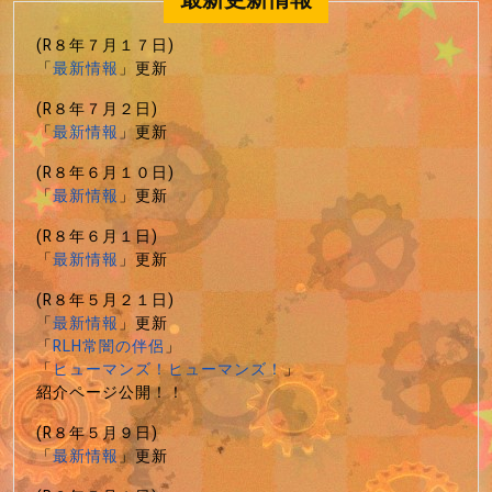
城
む
の
(R８年７月１７日)
秘
「
最新情報
」更新
宝』
（R6
(R８年７月２日)
「
最新情報
」更新
年
8/11
(R８年６月１０日)
発
「
最新情報
」更新
売）
(R８年６月１日)
「
最新情報
」更新
(R８年５月２１日)
「
最新情報
」更新
「
RLH常闇の伴侶
」
「
ヒューマンズ！ヒューマンズ！
」
紹介ページ公開！！
(R８年５月９日)
「
最新情報
」更新