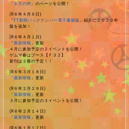
「
女王の肉
」のページを公開！
(R６年４月９日)
「
FT新聞バックナンバー電子書籍版
」紹介に２０２０年
版を追加！
(R６年４月３日)
「
最新情報
」更新
４月に参加予定の２イベントを公開！
ゲムマ春はブース【Ｆ３２】
新刊は２冊の予定！！
(R６年３月１８日)
「
最新情報
」更新
(R６年２月２９日)
「
最新情報
」更新
３月に参加予定の３イベントを公開！
(R６年２月１４日)
「
最新情報
」更新
(R６年１月１７日)