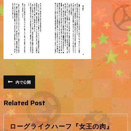
日
投
内で公開
稿
ナ
Related Post
ビ
ゲ
ー
ローグライクハーフ『女王の肉』