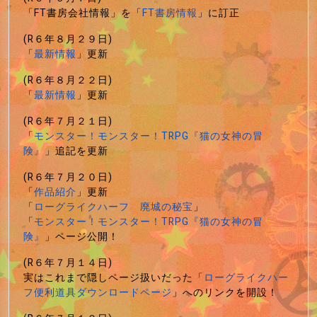
「FT書房会社情報」を「
FT書房情報
」に訂正
(R６年８月２９日)
「
最新情報
」更新
(R６年８月２２日)
「
最新情報
」更新
(R６年７月２１日)
「
モンスター！モンスター！TRPG『猫の女神の冒
険』
」追記を更新
(R６年７月２０日)
「
作品紹介
」更新
「
ローグライクハーフ 廃城の秘宝
」
「
モンスター！モンスター！TRPG『猫の女神の冒
険』
」ページ公開！
(R６年７月１４日)
実はこれまで隠しページ扱いだった「
ローグライクハー
フ便利道具ダウンロードページ
」へのリンクを開設！