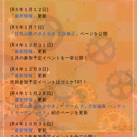
(R５年１月１２日)
「
最新情報
」更新
(R５年１月７日)
「
狂気山脈のささやき 正誤修正
」ページを公開
(R４年１２月３１日)
「
最新情報
」更新
１月の参加予定イベントを一挙公開！
(R４年１２月９日)
「
最新情報
」更新
次回参加予定イベントはコミケ101！
(R４年１１月２６日)
「
最新情報
」更新
「
狂気山脈のささやき
」「
ゲームブック短編集 ハンテッ
ドガーデンハ－ト
」紹介ページを更新
(R４年１０月３１日)
「
最新情報
」更新
２０２２年参加予定イベントを全て公開！