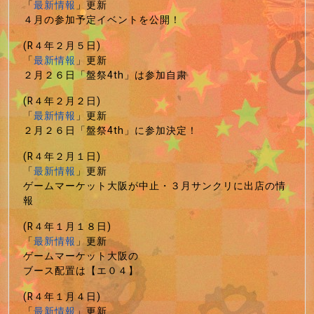
「
最新情報
」更新
４月の参加予定イベントを公開！
(R４年２月５日)
「
最新情報
」更新
２月２６日「盤祭4th」は参加自粛
(R４年２月２日)
「
最新情報
」更新
２月２６日「盤祭4th」に参加決定！
(R４年２月１日)
「
最新情報
」更新
ゲームマーケット大阪が中止・３月サンクリに出店の情
報
(R４年１月１８日)
「
最新情報
」更新
ゲームマーケット大阪の
ブース配置は【エ０４】
(R４年１月４日)
「
最新情報
」更新