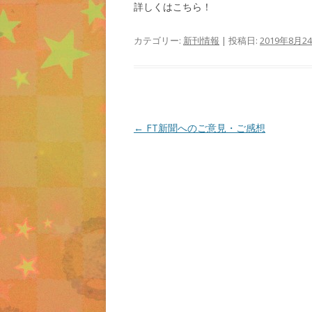
詳しくはこちら！
カテゴリー:
新刊情報
| 投稿日:
2019年8月2
投
←
FT新聞へのご意見・ご感想
稿
ナ
ビ
ゲ
ー
シ
ョ
ン