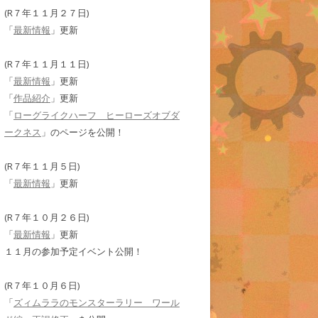
(R７年１１月２７日)
「
最新情報
」更新
(R７年１１月１１日)
「
最新情報
」更新
「
作品紹介
」更新
「
ローグライクハーフ ヒーローズオブダ
ークネス
」のページを公開！
(R７年１１月５日)
「
最新情報
」更新
(R７年１０月２６日)
「
最新情報
」更新
１１月の参加予定イベント公開！
(R７年１０月６日)
「
ズィムララのモンスターラリー ワール