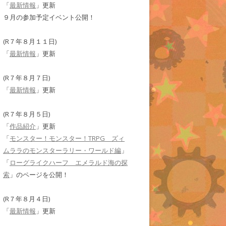
「
最新情報
」更新
９月の参加予定イベント公開！
(R７年８月１１日)
「
最新情報
」更新
(R７年８月７日)
「
最新情報
」更新
(R７年８月５日)
「
作品紹介
」更新
「
モンスター！モンスター！TRPG ズィ
ムララのモンスターラリー・ワールド編
」
「
ローグライクハーフ エメラルド海の探
索
」のページを公開！
(R７年８月４日)
「
最新情報
」更新