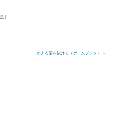
4日
|
かえる沼を抜けて（ゲームブック）
→