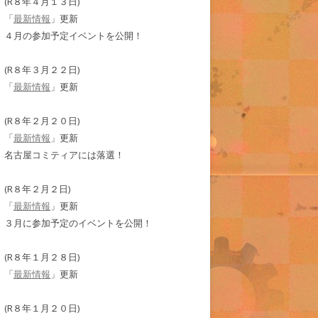
(R８年４月１３日)
「
最新情報
」更新
４月の参加予定イベントを公開！
(R８年３月２２日)
「
最新情報
」更新
(R８年２月２０日)
「
最新情報
」更新
名古屋コミティアには落選！
(R８年２月２日)
「
最新情報
」更新
３月に参加予定のイベントを公開！
(R８年１月２８日)
「
最新情報
」更新
(R８年１月２０日)