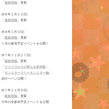
「
最新情報
」更新
(R８年１月１２日)
「
最新情報
」更新
(R８年１月３日)
「
最新情報
」更新
１月の参加予定イベントを公開！
(R７年１２月２７日)
「
最新情報
」更新
「
クトゥウルウの聖なる邪神殿
」
「
モンスターラリーモンスター編
」
紹介ページ公開！
(R７年１２月９日)
「
最新情報
」更新
今年の全参加予定イベントを公開