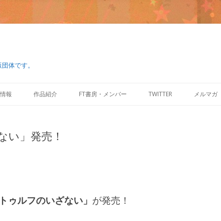
版団体です。
コ
ン
情報
作品紹介
FT書房・メンバー
TWITTER
メルマガ
テ
ン
ツ
へ
ス
ない」発売！
キ
ッ
プ
トゥルフのいざない」
が発売！